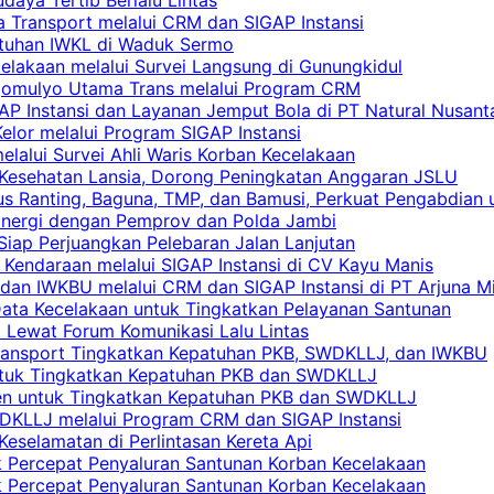
a Transport melalui CRM dan SIGAP Instansi
atuhan IWKL di Waduk Sermo
celakaan melalui Survei Langsung di Gunungkidul
rgomulyo Utama Trans melalui Program CRM
AP Instansi dan Layanan Jemput Bola di PT Natural Nusant
elor melalui Program SIGAP Instansi
elalui Survei Ahli Waris Korban Kecelakaan
 Kesehatan Lansia, Dorong Peningkatan Anggaran JSLU
s Ranting, Baguna, TMP, dan Bamusi, Perkuat Pengabdian 
Sinergi dengan Pemprov dan Polda Jambi
 Siap Perjuangkan Pelebaran Jalan Lanjutan
 Kendaraan melalui SIGAP Instansi di CV Kayu Manis
an IWKBU melalui CRM dan SIGAP Instansi di PT Arjuna Mi
Data Kecelakaan untuk Tingkatkan Pelayanan Santunan
i Lewat Forum Komunikasi Lalu Lintas
 Transport Tingkatkan Kepatuhan PKB, SWDKLLJ, dan IWKBU
untuk Tingkatkan Kepatuhan PKB dan SWDKLLJ
yen untuk Tingkatkan Kepatuhan PKB dan SWDKLLJ
DKLLJ melalui Program CRM dan SIGAP Instansi
Keselamatan di Perlintasan Kereta Api
uk Percepat Penyaluran Santunan Korban Kecelakaan
uk Percepat Penyaluran Santunan Korban Kecelakaan