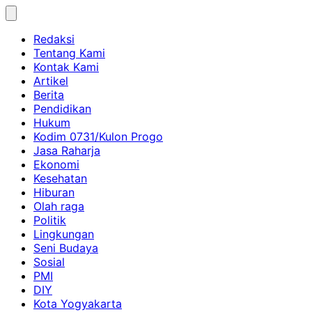
Skip
to
Redaksi
content
Tentang Kami
Kontak Kami
Artikel
Berita
Pendidikan
Hukum
Kodim 0731/Kulon Progo
Jasa Raharja
Ekonomi
Kesehatan
Hiburan
Olah raga
Politik
Lingkungan
Seni Budaya
Sosial
PMI
DIY
Kota Yogyakarta