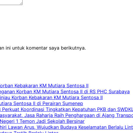
n ini untuk komentar saya berikutnya.
Korban Kebakaran KM Mutiara Sentosa II
nganan Korban KM Mutiara Sentosa II di RS PHC Surabaya
Tinjau Korban Kebakaran KM Mutiara Sentosa II
iara Sentosa II di Perairan Sumenep
RB Perkuat Koordinasi Tingkatkan Kepatuhan PKB dan SWDK
asyarakat, Jasa Raharja Raih Penghargaan di Ajang Transp
egeri 1 Temon Jadi Sekolah Bersinar
khiri Lawan Arus, Wujudkan Budaya Keselamatan Berlalu Lin
aya Tertib Berlalu Lintas