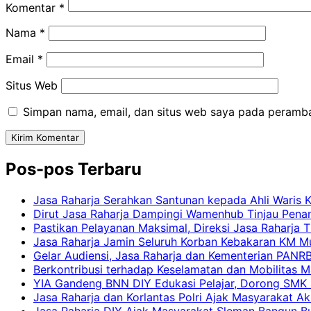
Komentar
*
Nama
*
Email
*
Situs Web
Simpan nama, email, dan situs web saya pada peramba
Pos-pos Terbaru
Jasa Raharja Serahkan Santunan kepada Ahli Waris 
Dirut Jasa Raharja Dampingi Wamenhub Tinjau Pena
Pastikan Pelayanan Maksimal, Direksi Jasa Raharja 
Jasa Raharja Jamin Seluruh Korban Kebakaran KM Mut
Gelar Audiensi, Jasa Raharja dan Kementerian PAN
Berkontribusi terhadap Keselamatan dan Mobilitas M
YIA Gandeng BNN DIY Edukasi Pelajar, Dorong SMK N
Jasa Raharja dan Korlantas Polri Ajak Masyarakat A
Jasa Raharja DIY Ajak Masyarakat Sleman Bangun Bud