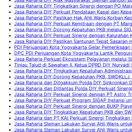
Jasa Raharja DIY Tingkatkan Sinergi dengan PO Mat
Jasa Raharja DIY Perkuat Pendataan Kapal dan Kep
Jasa Raharja DIY Pastikan Hak Ahli Waris Korban Ke
Jasa Raharja DIY Perkuat Kemitraan dengan PT Ma
Jasa Raharja DIY Dorong Kepatuhan PKB melalui SIG
Jasa Raharja DIY Perkuat Sinergi dengan Kalurahan K
Jasa Raharja DIY Pastikan Santunan Tepat Sasaran m
PDI Perjuangan Kota Yogyakarta Gelar Pemeriksaan
DPC PDI Perjuangan Kota Yogyakarta Lantik Penguru
Jasa Raharja Perkuat Ekosistem Pelayanan melalui 
Tinjau Talud di Sawahan II, Ketua DPRD DIY Nuryadi
Jasa Raharja DIY Tingkatkan Kepatuhan Administrasi
Jasa Raharja DIY Dorong Kepatuhan PKB, SWDKLLJ, d
Jasa Raharja dan Ditgakkum Polda DIY Sinkronkan 
Jasa Raharja dan Ditlantas Polda DIY Perkuat Sinerg
Jasa Raharja DIY Perkuat Sinergi dengan PT Astro
Jasa Raharja DIY Perkuat Program SIGAP Instansi 
Jasa Raharja DIY Perkuat Sinergi dengan BUKP Pla
Jasa Raharja DIY Tingkatkan Kepatuhan PKB dan SW
Jasa Raharja dan PT KAI Perkuat Sinergi Tingkatkan 
Jasa Raharja Sleman Lakukan Survei Ahli Waris unt
Jasa Raharja Sleman Lakukan Survei Ahli Waris unt