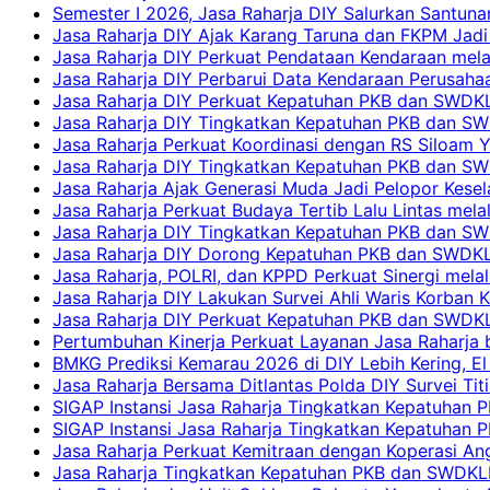
Semester I 2026, Jasa Raharja DIY Salurkan Santun
Jasa Raharja DIY Ajak Karang Taruna dan FKPM Jadi 
Jasa Raharja DIY Perkuat Pendataan Kendaraan mela
Jasa Raharja DIY Perbarui Data Kendaraan Perusahaa
Jasa Raharja DIY Perkuat Kepatuhan PKB dan SWDKL
Jasa Raharja DIY Tingkatkan Kepatuhan PKB dan SWD
Jasa Raharja Perkuat Koordinasi dengan RS Siloam 
Jasa Raharja DIY Tingkatkan Kepatuhan PKB dan SW
Jasa Raharja Ajak Generasi Muda Jadi Pelopor Kesel
Jasa Raharja Perkuat Budaya Tertib Lalu Lintas mela
Jasa Raharja DIY Tingkatkan Kepatuhan PKB dan SWD
Jasa Raharja DIY Dorong Kepatuhan PKB dan SWDKLLJ
Jasa Raharja, POLRI, dan KPPD Perkuat Sinergi mela
Jasa Raharja DIY Lakukan Survei Ahli Waris Korban 
Jasa Raharja DIY Perkuat Kepatuhan PKB dan SWDKL
Pertumbuhan Kinerja Perkuat Layanan Jasa Raharja 
BMKG Prediksi Kemarau 2026 di DIY Lebih Kering, El 
Jasa Raharja Bersama Ditlantas Polda DIY Survei Ti
SIGAP Instansi Jasa Raharja Tingkatkan Kepatuhan 
SIGAP Instansi Jasa Raharja Tingkatkan Kepatuhan
Jasa Raharja Perkuat Kemitraan dengan Koperasi 
Jasa Raharja Tingkatkan Kepatuhan PKB dan SWDKLLJ