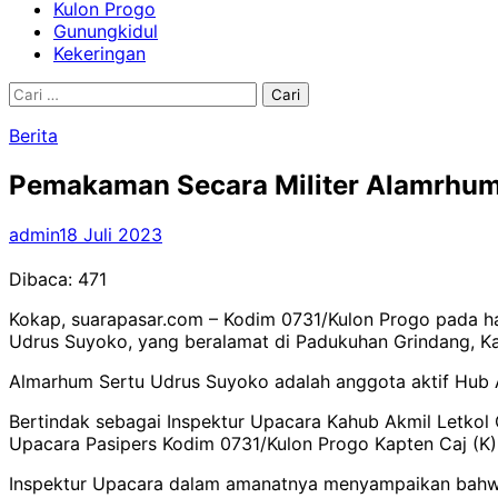
Kulon Progo
Gunungkidul
Kekeringan
Cari
untuk:
Berita
Pemakaman Secara Militer Alamrhum
admin
18 Juli 2023
Dibaca:
471
Kokap, suarapasar.com – Kodim 0731/Kulon Progo pada h
Udrus Suyoko, yang beralamat di Padukuhan Grindang, K
Almarhum Sertu Udrus Suyoko adalah anggota aktif Hub A
Bertindak sebagai Inspektur Upacara Kahub Akmil Letko
Upacara Pasipers Kodim 0731/Kulon Progo Kapten Caj (K) K
Inspektur Upacara dalam amanatnya menyampaikan bahwa 