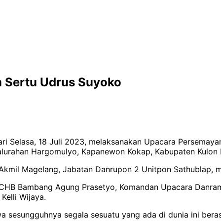
 Sertu Udrus Suyoko
ari Selasa, 18 Juli 2023, melaksanakan Upacara Persemay
alurahan Hargomulyo, Kapanewon Kokap, Kabupaten Kulon 
kmil Magelang, Jabatan Danrupon 2 Unitpon Sathublap, me
l CHB Bambang Agung Prasetyo, Komandan Upacara Danrami
elli Wijaya.
sesungguhnya segala sesuatu yang ada di dunia ini beras