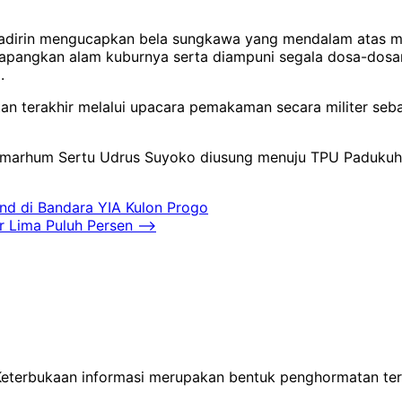
 hadirin mengucapkan bela sungkawa yang mendalam atas 
ilapangkan alam kuburnya serta diampuni segala dosa-dos
.
n terakhir melalui upacara pemakaman secara militer se
Almarhum Sertu Udrus Suyoko diusung menuju TPU Padukuh
nd di Bandara YIA Kulon Progo
 Lima Puluh Persen
⟶
 Keterbukaan informasi merupakan bentuk penghormatan te