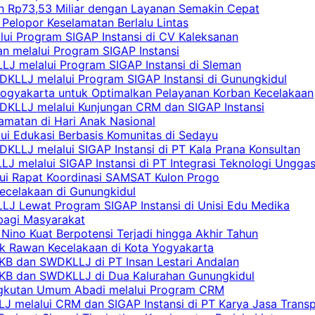
an Rp73,53 Miliar dengan Layanan Semakin Cepat
Pelopor Keselamatan Berlalu Lintas
lui Program SIGAP Instansi di CV Kaleksanan
n melalui Program SIGAP Instansi
LJ melalui Program SIGAP Instansi di Sleman
KLLJ melalui Program SIGAP Instansi di Gunungkidul
Yogyakarta untuk Optimalkan Pelayanan Korban Kecelakaan
DKLLJ melalui Kunjungan CRM dan SIGAP Instansi
amatan di Hari Anak Nasional
lui Edukasi Berbasis Komunitas di Sedayu
KLLJ melalui SIGAP Instansi di PT Kala Prana Konsultan
 melalui SIGAP Instansi di PT Integrasi Teknologi Ungga
lui Rapat Koordinasi SAMSAT Kulon Progo
Kecelakaan di Gunungkidul
LJ Lewat Program SIGAP Instansi di Unisi Edu Medika
bagi Masyarakat
Nino Kuat Berpotensi Terjadi hingga Akhir Tahun
tik Rawan Kecelakaan di Kota Yogyakarta
PKB dan SWDKLLJ di PT Insan Lestari Andalan
 PKB dan SWDKLLJ di Dua Kalurahan Gunungkidul
Angkutan Umum Abadi melalui Program CRM
 melalui CRM dan SIGAP Instansi di PT Karya Jasa Trans