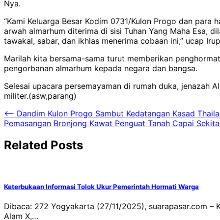
Nya.
“Kami Keluarga Besar Kodim 0731/Kulon Progo dan para
arwah almarhum diterima di sisi Tuhan Yang Maha Esa, d
tawakal, sabar, dan ikhlas menerima cobaan ini,” ucap Irup
Marilah kita bersama-sama turut memberikan penghormata
pengorbanan almarhum kepada negara dan bangsa.
Selesai upacara persemayaman di rumah duka, jenazah 
militer.(asw,parang)
Navigasi
⟵
Dandim Kulon Progo Sambut Kedatangan Kasad Thaila
Pemasangan Bronjong Kawat Penguat Tanah Capai Sekitar
pos
Related Posts
Keterbukaan Informasi Tolok Ukur Pemerintah Hormati Warga
Dibaca: 272 Yogyakarta (27/11/2025), suarapasar.com –
Alam X,…