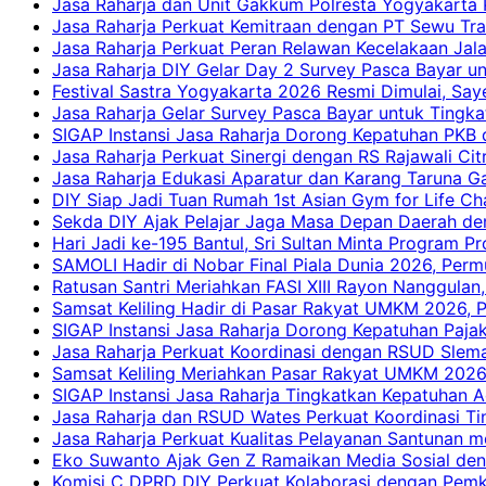
Jasa Raharja dan Unit Gakkum Polresta Yogyakarta P
Jasa Raharja Perkuat Kemitraan dengan PT Sewu Tra
Jasa Raharja Perkuat Peran Relawan Kecelakaan Jal
Jasa Raharja DIY Gelar Day 2 Survey Pasca Bayar un
Festival Sastra Yogyakarta 2026 Resmi Dimulai, Say
Jasa Raharja Gelar Survey Pasca Bayar untuk Tingka
SIGAP Instansi Jasa Raharja Dorong Kepatuhan PKB 
Jasa Raharja Perkuat Sinergi dengan RS Rajawali Citr
Jasa Raharja Edukasi Aparatur dan Karang Taruna Ga
DIY Siap Jadi Tuan Rumah 1st Asian Gym for Life Ch
Sekda DIY Ajak Pelajar Jaga Masa Depan Daerah de
Hari Jadi ke-195 Bantul, Sri Sultan Minta Program P
SAMOLI Hadir di Nobar Final Piala Dunia 2026, Per
Ratusan Santri Meriahkan FASI XIII Rayon Nanggulan,
Samsat Keliling Hadir di Pasar Rakyat UMKM 2026,
SIGAP Instansi Jasa Raharja Dorong Kepatuhan Pajak
Jasa Raharja Perkuat Koordinasi dengan RSUD Slem
Samsat Keliling Meriahkan Pasar Rakyat UMKM 2026
SIGAP Instansi Jasa Raharja Tingkatkan Kepatuhan A
Jasa Raharja dan RSUD Wates Perkuat Koordinasi T
Jasa Raharja Perkuat Kualitas Pelayanan Santunan m
Eko Suwanto Ajak Gen Z Ramaikan Media Sosial den
Komisi C DPRD DIY Perkuat Kolaborasi dengan Pemk