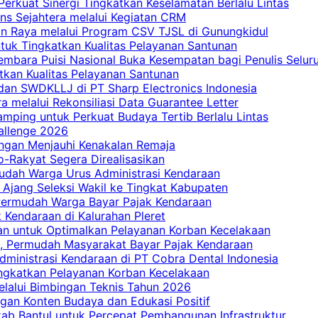
erkuat Sinergi Tingkatkan Keselamatan Berlalu Lintas
ns Sejahtera melalui Kegiatan CRM
an Raya melalui Program CSV TJSL di Gunungkidul
tuk Tingkatkan Kualitas Pelayanan Santunan
embara Puisi Nasional Buka Kesempatan bagi Penulis Selur
tkan Kualitas Pelayanan Santunan
dan SWDKLLJ di PT Sharp Electronics Indonesia
a melalui Rekonsiliasi Data Guarantee Letter
mping untuk Perkuat Budaya Tertib Berlalu Lintas
allenge 2026
ngan Menjauhi Kenakalan Remaja
ro-Rakyat Segera Direalisasikan
mudah Warga Urus Administrasi Kendaraan
 Ajang Seleksi Wakil ke Tingkat Kabupaten
 Permudah Warga Bayar Pajak Kendaraan
 Kendaraan di Kalurahan Pleret
an untuk Optimalkan Pelayanan Korban Kecelakaan
, Permudah Masyarakat Bayar Pajak Kendaraan
dministrasi Kendaraan di PT Cobra Dental Indonesia
ingkatkan Pelayanan Korban Kecelakaan
elalui Bimbingan Teknis Tahun 2026
gan Konten Budaya dan Edukasi Positif
ab Bantul untuk Percepat Pembangunan Infrastruktur