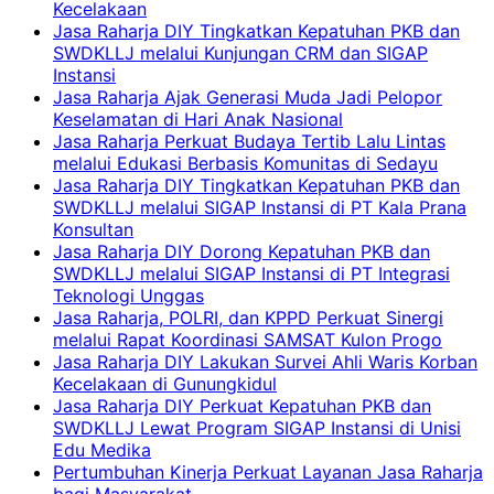
Kecelakaan
Jasa Raharja DIY Tingkatkan Kepatuhan PKB dan
SWDKLLJ melalui Kunjungan CRM dan SIGAP
Instansi
Jasa Raharja Ajak Generasi Muda Jadi Pelopor
Keselamatan di Hari Anak Nasional
Jasa Raharja Perkuat Budaya Tertib Lalu Lintas
melalui Edukasi Berbasis Komunitas di Sedayu
Jasa Raharja DIY Tingkatkan Kepatuhan PKB dan
SWDKLLJ melalui SIGAP Instansi di PT Kala Prana
Konsultan
Jasa Raharja DIY Dorong Kepatuhan PKB dan
SWDKLLJ melalui SIGAP Instansi di PT Integrasi
Teknologi Unggas
Jasa Raharja, POLRI, dan KPPD Perkuat Sinergi
melalui Rapat Koordinasi SAMSAT Kulon Progo
Jasa Raharja DIY Lakukan Survei Ahli Waris Korban
Kecelakaan di Gunungkidul
Jasa Raharja DIY Perkuat Kepatuhan PKB dan
SWDKLLJ Lewat Program SIGAP Instansi di Unisi
Edu Medika
Pertumbuhan Kinerja Perkuat Layanan Jasa Raharja