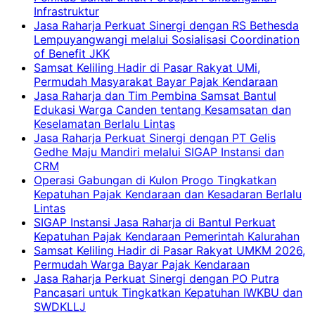
Infrastruktur
Jasa Raharja Perkuat Sinergi dengan RS Bethesda
Lempuyangwangi melalui Sosialisasi Coordination
of Benefit JKK
Samsat Keliling Hadir di Pasar Rakyat UMi,
Permudah Masyarakat Bayar Pajak Kendaraan
Jasa Raharja dan Tim Pembina Samsat Bantul
Edukasi Warga Canden tentang Kesamsatan dan
Keselamatan Berlalu Lintas
Jasa Raharja Perkuat Sinergi dengan PT Gelis
Gedhe Maju Mandiri melalui SIGAP Instansi dan
CRM
Operasi Gabungan di Kulon Progo Tingkatkan
Kepatuhan Pajak Kendaraan dan Kesadaran Berlalu
Lintas
SIGAP Instansi Jasa Raharja di Bantul Perkuat
Kepatuhan Pajak Kendaraan Pemerintah Kalurahan
Samsat Keliling Hadir di Pasar Rakyat UMKM 2026,
Permudah Warga Bayar Pajak Kendaraan
Jasa Raharja Perkuat Sinergi dengan PO Putra
Pancasari untuk Tingkatkan Kepatuhan IWKBU dan
SWDKLLJ