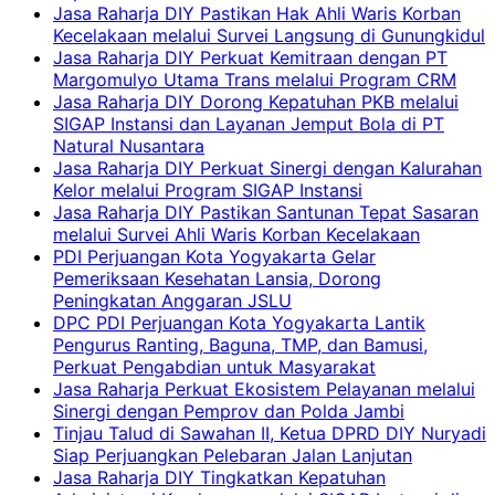
Jasa Raharja DIY Pastikan Hak Ahli Waris Korban
Kecelakaan melalui Survei Langsung di Gunungkidul
Jasa Raharja DIY Perkuat Kemitraan dengan PT
Margomulyo Utama Trans melalui Program CRM
Jasa Raharja DIY Dorong Kepatuhan PKB melalui
SIGAP Instansi dan Layanan Jemput Bola di PT
Natural Nusantara
Jasa Raharja DIY Perkuat Sinergi dengan Kalurahan
Kelor melalui Program SIGAP Instansi
Jasa Raharja DIY Pastikan Santunan Tepat Sasaran
melalui Survei Ahli Waris Korban Kecelakaan
PDI Perjuangan Kota Yogyakarta Gelar
Pemeriksaan Kesehatan Lansia, Dorong
Peningkatan Anggaran JSLU
DPC PDI Perjuangan Kota Yogyakarta Lantik
Pengurus Ranting, Baguna, TMP, dan Bamusi,
Perkuat Pengabdian untuk Masyarakat
Jasa Raharja Perkuat Ekosistem Pelayanan melalui
Sinergi dengan Pemprov dan Polda Jambi
Tinjau Talud di Sawahan II, Ketua DPRD DIY Nuryadi
Siap Perjuangkan Pelebaran Jalan Lanjutan
Jasa Raharja DIY Tingkatkan Kepatuhan