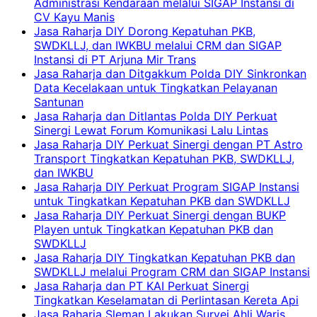
Administrasi Kendaraan melalui SIGAP Instansi di
CV Kayu Manis
Jasa Raharja DIY Dorong Kepatuhan PKB,
SWDKLLJ, dan IWKBU melalui CRM dan SIGAP
Instansi di PT Arjuna Mir Trans
Jasa Raharja dan Ditgakkum Polda DIY Sinkronkan
Data Kecelakaan untuk Tingkatkan Pelayanan
Santunan
Jasa Raharja dan Ditlantas Polda DIY Perkuat
Sinergi Lewat Forum Komunikasi Lalu Lintas
Jasa Raharja DIY Perkuat Sinergi dengan PT Astro
Transport Tingkatkan Kepatuhan PKB, SWDKLLJ,
dan IWKBU
Jasa Raharja DIY Perkuat Program SIGAP Instansi
untuk Tingkatkan Kepatuhan PKB dan SWDKLLJ
Jasa Raharja DIY Perkuat Sinergi dengan BUKP
Playen untuk Tingkatkan Kepatuhan PKB dan
SWDKLLJ
Jasa Raharja DIY Tingkatkan Kepatuhan PKB dan
SWDKLLJ melalui Program CRM dan SIGAP Instansi
Jasa Raharja dan PT KAI Perkuat Sinergi
Tingkatkan Keselamatan di Perlintasan Kereta Api
Jasa Raharja Sleman Lakukan Survei Ahli Waris