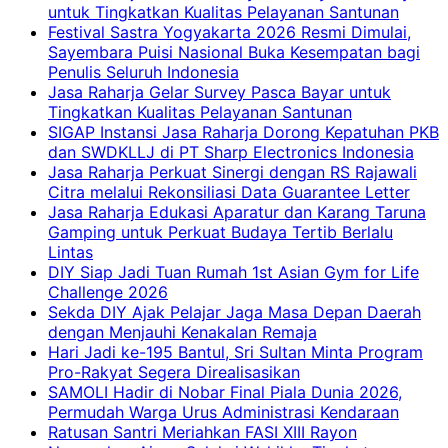
untuk Tingkatkan Kualitas Pelayanan Santunan
Festival Sastra Yogyakarta 2026 Resmi Dimulai,
Sayembara Puisi Nasional Buka Kesempatan bagi
Penulis Seluruh Indonesia
Jasa Raharja Gelar Survey Pasca Bayar untuk
Tingkatkan Kualitas Pelayanan Santunan
SIGAP Instansi Jasa Raharja Dorong Kepatuhan PKB
dan SWDKLLJ di PT Sharp Electronics Indonesia
Jasa Raharja Perkuat Sinergi dengan RS Rajawali
Citra melalui Rekonsiliasi Data Guarantee Letter
Jasa Raharja Edukasi Aparatur dan Karang Taruna
Gamping untuk Perkuat Budaya Tertib Berlalu
Lintas
DIY Siap Jadi Tuan Rumah 1st Asian Gym for Life
Challenge 2026
Sekda DIY Ajak Pelajar Jaga Masa Depan Daerah
dengan Menjauhi Kenakalan Remaja
Hari Jadi ke-195 Bantul, Sri Sultan Minta Program
Pro-Rakyat Segera Direalisasikan
SAMOLI Hadir di Nobar Final Piala Dunia 2026,
Permudah Warga Urus Administrasi Kendaraan
Ratusan Santri Meriahkan FASI XIII Rayon