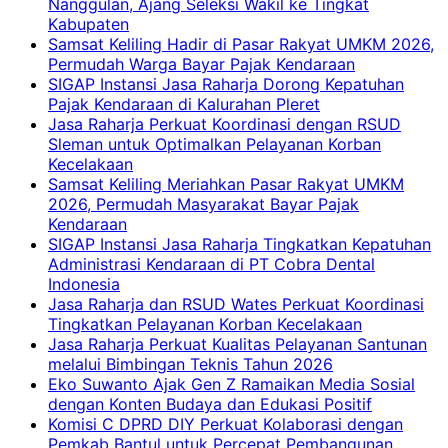
Nanggulan, Ajang Seleksi Wakil ke Tingkat
Kabupaten
Samsat Keliling Hadir di Pasar Rakyat UMKM 2026,
Permudah Warga Bayar Pajak Kendaraan
SIGAP Instansi Jasa Raharja Dorong Kepatuhan
Pajak Kendaraan di Kalurahan Pleret
Jasa Raharja Perkuat Koordinasi dengan RSUD
Sleman untuk Optimalkan Pelayanan Korban
Kecelakaan
Samsat Keliling Meriahkan Pasar Rakyat UMKM
2026, Permudah Masyarakat Bayar Pajak
Kendaraan
SIGAP Instansi Jasa Raharja Tingkatkan Kepatuhan
Administrasi Kendaraan di PT Cobra Dental
Indonesia
Jasa Raharja dan RSUD Wates Perkuat Koordinasi
Tingkatkan Pelayanan Korban Kecelakaan
Jasa Raharja Perkuat Kualitas Pelayanan Santunan
melalui Bimbingan Teknis Tahun 2026
Eko Suwanto Ajak Gen Z Ramaikan Media Sosial
dengan Konten Budaya dan Edukasi Positif
Komisi C DPRD DIY Perkuat Kolaborasi dengan
Pemkab Bantul untuk Percepat Pembangunan