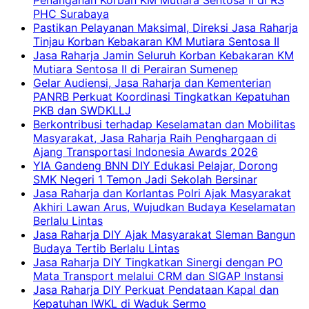
Penanganan Korban KM Mutiara Sentosa II di RS
PHC Surabaya
Pastikan Pelayanan Maksimal, Direksi Jasa Raharja
Tinjau Korban Kebakaran KM Mutiara Sentosa II
Jasa Raharja Jamin Seluruh Korban Kebakaran KM
Mutiara Sentosa II di Perairan Sumenep
Gelar Audiensi, Jasa Raharja dan Kementerian
PANRB Perkuat Koordinasi Tingkatkan Kepatuhan
PKB dan SWDKLLJ
Berkontribusi terhadap Keselamatan dan Mobilitas
Masyarakat, Jasa Raharja Raih Penghargaan di
Ajang Transportasi Indonesia Awards 2026
YIA Gandeng BNN DIY Edukasi Pelajar, Dorong
SMK Negeri 1 Temon Jadi Sekolah Bersinar
Jasa Raharja dan Korlantas Polri Ajak Masyarakat
Akhiri Lawan Arus, Wujudkan Budaya Keselamatan
Berlalu Lintas
Jasa Raharja DIY Ajak Masyarakat Sleman Bangun
Budaya Tertib Berlalu Lintas
Jasa Raharja DIY Tingkatkan Sinergi dengan PO
Mata Transport melalui CRM dan SIGAP Instansi
Jasa Raharja DIY Perkuat Pendataan Kapal dan
Kepatuhan IWKL di Waduk Sermo