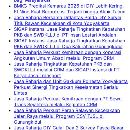
bagi Masyarakat
BMKG Prediksi Kemarau 2026 di DIY Lebih Kering,
El Nino Kuat Berpotensi Terjadi hingga Akhir Tahun
Jasa Raharja Bersama Ditlantas Polda DIY Survei
Titik Rawan Kecelakaan di Kota Yogyakarta
SIGAP Instansi Jasa Raharja Tingkatkan Kepatuhan
PKB dan SWDKLLJ di PT Insan Lestari Andalan
SIGAP Instansi Jasa Raharja Tingkatkan Kepatuhan
PKB dan SWDKLLJ di Dua Kalurahan Gunungkidul
Jasa Raharja Perkuat Kemitraan dengan Koperasi
Angkutan Umum Abadi melalui Program CRM
Jasa Raharja Tingkatkan Kepatuhan PKB dan
SWDKLLJ melalui CRM dan SIGAP Instansi di PT
Karya Jasa Transport
Jasa Raharja dan Unit Gakkum Polresta Yogyakarta
Perkuat Sinergi Tingkatkan Keselamatan Berlalu
Lintas
Jasa Raharja Perkuat Kemitraan dengan PT Sewu
Trans Sejahtera melalui Kegiatan CRM
Jasa Raharja Perkuat Peran Relawan Kecelakaan
Jalan Raya melalui Program CSV TJSL di
Gunungkidul
Jasa Raharja DIY Gelar Day 2 Survey Pasca Bayar