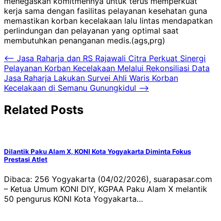
menegaskan komitmennya untuk terus memperkuat
kerja sama dengan fasilitas pelayanan kesehatan guna
memastikan korban kecelakaan lalu lintas mendapatkan
perlindungan dan pelayanan yang optimal saat
membutuhkan penanganan medis.(ags,prg)
Navigasi
⟵
Jasa Raharja dan RS Rajawali Citra Perkuat Sinergi
Pelayanan Korban Kecelakaan Melalui Rekonsiliasi Data
pos
Jasa Raharja Lakukan Survei Ahli Waris Korban
Kecelakaan di Semanu Gunungkidul
⟶
Related Posts
Dilantik Paku Alam X, KONI Kota Yogyakarta Diminta Fokus
Prestasi Atlet
Dibaca: 256 Yogyakarta (04/02/2026), suarapasar.com
– Ketua Umum KONI DIY, KGPAA Paku Alam X melantik
50 pengurus KONI Kota Yogyakarta…