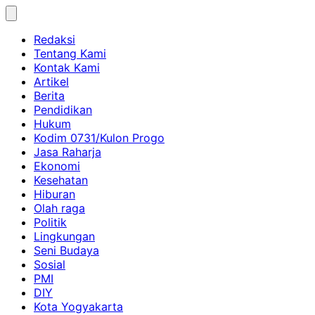
Skip
to
Redaksi
content
Tentang Kami
Kontak Kami
Artikel
Berita
Pendidikan
Hukum
Kodim 0731/Kulon Progo
Jasa Raharja
Ekonomi
Kesehatan
Hiburan
Olah raga
Politik
Lingkungan
Seni Budaya
Sosial
PMI
DIY
Kota Yogyakarta