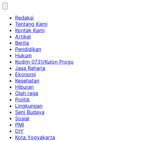
Skip
to
Redaksi
content
Tentang Kami
Kontak Kami
Artikel
Berita
Pendidikan
Hukum
Kodim 0731/Kulon Progo
Jasa Raharja
Ekonomi
Kesehatan
Hiburan
Olah raga
Politik
Lingkungan
Seni Budaya
Sosial
PMI
DIY
Kota Yogyakarta