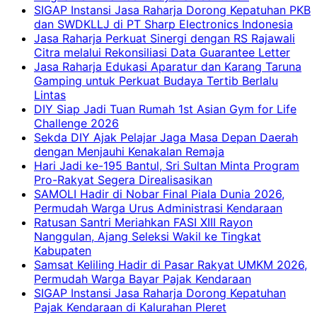
SIGAP Instansi Jasa Raharja Dorong Kepatuhan PKB
dan SWDKLLJ di PT Sharp Electronics Indonesia
Jasa Raharja Perkuat Sinergi dengan RS Rajawali
Citra melalui Rekonsiliasi Data Guarantee Letter
Jasa Raharja Edukasi Aparatur dan Karang Taruna
Gamping untuk Perkuat Budaya Tertib Berlalu
Lintas
DIY Siap Jadi Tuan Rumah 1st Asian Gym for Life
Challenge 2026
Sekda DIY Ajak Pelajar Jaga Masa Depan Daerah
dengan Menjauhi Kenakalan Remaja
Hari Jadi ke-195 Bantul, Sri Sultan Minta Program
Pro-Rakyat Segera Direalisasikan
SAMOLI Hadir di Nobar Final Piala Dunia 2026,
Permudah Warga Urus Administrasi Kendaraan
Ratusan Santri Meriahkan FASI XIII Rayon
Nanggulan, Ajang Seleksi Wakil ke Tingkat
Kabupaten
Samsat Keliling Hadir di Pasar Rakyat UMKM 2026,
Permudah Warga Bayar Pajak Kendaraan
SIGAP Instansi Jasa Raharja Dorong Kepatuhan
Pajak Kendaraan di Kalurahan Pleret