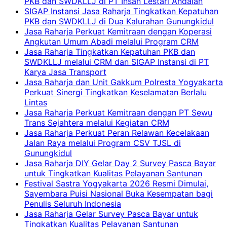
PKB dan SWDKLLJ di PT Insan Lestari Andalan
SIGAP Instansi Jasa Raharja Tingkatkan Kepatuhan
PKB dan SWDKLLJ di Dua Kalurahan Gunungkidul
Jasa Raharja Perkuat Kemitraan dengan Koperasi
Angkutan Umum Abadi melalui Program CRM
Jasa Raharja Tingkatkan Kepatuhan PKB dan
SWDKLLJ melalui CRM dan SIGAP Instansi di PT
Karya Jasa Transport
Jasa Raharja dan Unit Gakkum Polresta Yogyakarta
Perkuat Sinergi Tingkatkan Keselamatan Berlalu
Lintas
Jasa Raharja Perkuat Kemitraan dengan PT Sewu
Trans Sejahtera melalui Kegiatan CRM
Jasa Raharja Perkuat Peran Relawan Kecelakaan
Jalan Raya melalui Program CSV TJSL di
Gunungkidul
Jasa Raharja DIY Gelar Day 2 Survey Pasca Bayar
untuk Tingkatkan Kualitas Pelayanan Santunan
Festival Sastra Yogyakarta 2026 Resmi Dimulai,
Sayembara Puisi Nasional Buka Kesempatan bagi
Penulis Seluruh Indonesia
Jasa Raharja Gelar Survey Pasca Bayar untuk
Tingkatkan Kualitas Pelayanan Santunan