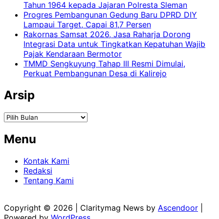
Tahun 1964 kepada Jajaran Polresta Sleman
Progres Pembangunan Gedung Baru DPRD DIY
Lampaui Target, Capai 81,7 Persen
Rakornas Samsat 2026, Jasa Raharja Dorong
Integrasi Data untuk Tingkatkan Kepatuhan Wajib
Pajak Kendaraan Bermotor
TMMD Sengkuyung Tahap III Resmi Dimulai,
Perkuat Pembangunan Desa di Kalirejo
Arsip
Arsip
Menu
Kontak Kami
Redaksi
Tentang Kami
Copyright © 2026
| Claritymag News by
Ascendoor
|
Powered by
WordPress
.