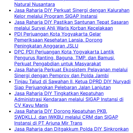
Natural Nusantara
Jasa Raharja DIY Perkuat Sinergi dengan Kalurahan
Kelor melalui Program SIGAP Instansi
Jasa Raharja DIY Pastikan Santunan Tepat Sasaran
melalui Survei Ahli Waris Korban Kecelakaan
PDI Perjuangan Kota Yogyakarta Gelar
Pemeriksaan Kesehatan Lansia, Dorong
Peningkatan Anggaran JSLU
DPC PDI Perjuangan Kota Yogyakarta Lantik
Pengurus Ranting, Baguna, TMP, dan Bamusi,
Perkuat Pengabdian untuk Masyarakat
Jasa Raharja Perkuat Ekosistem Pelayanan melalui
Sinergi dengan Pemprov dan Polda Jambi
Tinjau Talud di Sawahan II, Ketua DPRD DIY Nuryadi
Siap Perjuangkan Pelebaran Jalan Lanjutan
Jasa Raharja DIY Tingkatkan Kepatuhan
Administrasi Kendaraan melalui SIGAP Instansi di
CV Kayu Manis
Jasa Raharja DIY Dorong Kepatuhan PKB,
SWDKLLJ, dan IWKBU melalui CRM dan SIGAP
Instansi di PT Arjuna Mir Trans
Jasa Raharja dan Ditgakkum Polda DIY Sinkronkan