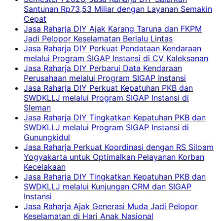
Santunan Rp73,53 Miliar dengan Layanan Semakin
Cepat
Jasa Raharja DIY Ajak Karang Taruna dan FKPM
Jadi Pelopor Keselamatan Berlalu Lintas
Jasa Raharja DIY Perkuat Pendataan Kendaraan
melalui Program SIGAP Instansi di CV Kaleksanan
Jasa Raharja DIY Perbarui Data Kendaraan
Perusahaan melalui Program SIGAP Instansi
Jasa Raharja DIY Perkuat Kepatuhan PKB dan
SWDKLLJ melalui Program SIGAP Instansi di
Sleman
Jasa Raharja DIY Tingkatkan Kepatuhan PKB dan
SWDKLLJ melalui Program SIGAP Instansi di
Gunungkidul
Jasa Raharja Perkuat Koordinasi dengan RS Siloam
Yogyakarta untuk Optimalkan Pelayanan Korban
Kecelakaan
Jasa Raharja DIY Tingkatkan Kepatuhan PKB dan
SWDKLLJ melalui Kunjungan CRM dan SIGAP
Instansi
Jasa Raharja Ajak Generasi Muda Jadi Pelopor
Keselamatan di Hari Anak Nasional