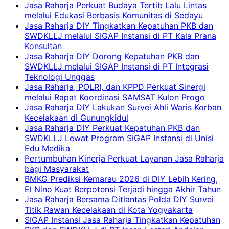
Jasa Raharja Perkuat Budaya Tertib Lalu Lintas
melalui Edukasi Berbasis Komunitas di Sedayu
Jasa Raharja DIY Tingkatkan Kepatuhan PKB dan
SWDKLLJ melalui SIGAP Instansi di PT Kala Prana
Konsultan
Jasa Raharja DIY Dorong Kepatuhan PKB dan
SWDKLLJ melalui SIGAP Instansi di PT Integrasi
Teknologi Unggas
Jasa Raharja, POLRI, dan KPPD Perkuat Sinergi
melalui Rapat Koordinasi SAMSAT Kulon Progo
Jasa Raharja DIY Lakukan Survei Ahli Waris Korban
Kecelakaan di Gunungkidul
Jasa Raharja DIY Perkuat Kepatuhan PKB dan
SWDKLLJ Lewat Program SIGAP Instansi di Unisi
Edu Medika
Pertumbuhan Kinerja Perkuat Layanan Jasa Raharja
bagi Masyarakat
BMKG Prediksi Kemarau 2026 di DIY Lebih Kering,
El Nino Kuat Berpotensi Terjadi hingga Akhir Tahun
Jasa Raharja Bersama Ditlantas Polda DIY Survei
Titik Rawan Kecelakaan di Kota Yogyakarta
SIGAP Instansi Jasa Raharja Tingkatkan Kepatuhan