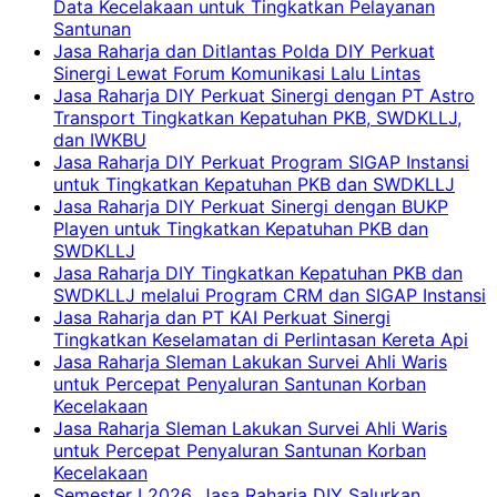
Data Kecelakaan untuk Tingkatkan Pelayanan
Santunan
Jasa Raharja dan Ditlantas Polda DIY Perkuat
Sinergi Lewat Forum Komunikasi Lalu Lintas
Jasa Raharja DIY Perkuat Sinergi dengan PT Astro
Transport Tingkatkan Kepatuhan PKB, SWDKLLJ,
dan IWKBU
Jasa Raharja DIY Perkuat Program SIGAP Instansi
untuk Tingkatkan Kepatuhan PKB dan SWDKLLJ
Jasa Raharja DIY Perkuat Sinergi dengan BUKP
Playen untuk Tingkatkan Kepatuhan PKB dan
SWDKLLJ
Jasa Raharja DIY Tingkatkan Kepatuhan PKB dan
SWDKLLJ melalui Program CRM dan SIGAP Instansi
Jasa Raharja dan PT KAI Perkuat Sinergi
Tingkatkan Keselamatan di Perlintasan Kereta Api
Jasa Raharja Sleman Lakukan Survei Ahli Waris
untuk Percepat Penyaluran Santunan Korban
Kecelakaan
Jasa Raharja Sleman Lakukan Survei Ahli Waris
untuk Percepat Penyaluran Santunan Korban
Kecelakaan
Semester I 2026, Jasa Raharja DIY Salurkan