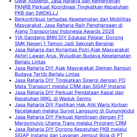
Gelar Audiensi, Jasa Raharja dan Kementerian
PANRB Perkuat Koordinasi Tingkatkan Kepatuhan
PKB dan SWDKLLJ
Berkontribusi terhadap Keselamatan dan Mobilitas
Masyarakat, Jasa Raharja Raih Penghargaan di
Ajang Transportasi Indonesia Awards 2026
YIA Gandeng BNN DIY Edukasi Pelajar, Dorong
SMK Negeri 1 Temon Jadi Sekolah Bersinar
Jasa Raharja dan Korlantas Polri Ajak Masyarakat
Akhiri Lawan Arus, Wujudkan Budaya Keselamatan
Berlalu Lintas
Jasa Raharja DIY Ajak Masyarakat Sleman Bangun
Budaya Tertib Berlalu Lintas
Jasa Raharja DIY Tingkatkan Sinergi dengan PO
Mata Transport melalui CRM dan SIGAP Instansi
Jasa Raharja DIY Perkuat Pendataan Kapal dan
Kepatuhan IWKL di Waduk Sermo
Jasa Raharja DIY Pastikan Hak Ahli Waris Korban
Kecelakaan melalui Survei Langsung di Gunungkidul
Jasa Raharja DIY Perkuat Kemitraan dengan PT
Margomulyo Utama Trans melalui Program CRM
Jasa Raharja DIY Dorong Kepatuhan PKB melalui
SIGAP Instansi dan Layanan Jemput Bola di PT