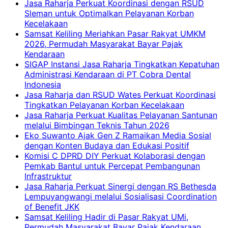
Jasa Raharja Perkuat Koordinasi dengan RSUD
Sleman untuk Optimalkan Pelayanan Korban
Kecelakaan
Samsat Keliling Meriahkan Pasar Rakyat UMKM
2026, Permudah Masyarakat Bayar Pajak
Kendaraan
SIGAP Instansi Jasa Raharja Tingkatkan Kepatuhan
Administrasi Kendaraan di PT Cobra Dental
Indonesia
Jasa Raharja dan RSUD Wates Perkuat Koordinasi
Tingkatkan Pelayanan Korban Kecelakaan
Jasa Raharja Perkuat Kualitas Pelayanan Santunan
melalui Bimbingan Teknis Tahun 2026
Eko Suwanto Ajak Gen Z Ramaikan Media Sosial
dengan Konten Budaya dan Edukasi Positif
Komisi C DPRD DIY Perkuat Kolaborasi dengan
Pemkab Bantul untuk Percepat Pembangunan
Infrastruktur
Jasa Raharja Perkuat Sinergi dengan RS Bethesda
Lempuyangwangi melalui Sosialisasi Coordination
of Benefit JKK
Samsat Keliling Hadir di Pasar Rakyat UMi,
Permudah Masyarakat Bayar Pajak Kendaraan