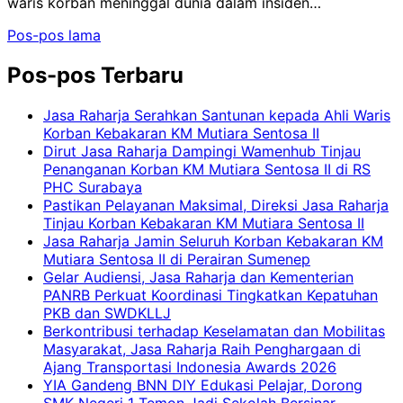
waris korban meninggal dunia dalam insiden…
Navigasi
Pos-pos lama
pos
Pos-pos Terbaru
Jasa Raharja Serahkan Santunan kepada Ahli Waris
Korban Kebakaran KM Mutiara Sentosa II
Dirut Jasa Raharja Dampingi Wamenhub Tinjau
Penanganan Korban KM Mutiara Sentosa II di RS
PHC Surabaya
Pastikan Pelayanan Maksimal, Direksi Jasa Raharja
Tinjau Korban Kebakaran KM Mutiara Sentosa II
Jasa Raharja Jamin Seluruh Korban Kebakaran KM
Mutiara Sentosa II di Perairan Sumenep
Gelar Audiensi, Jasa Raharja dan Kementerian
PANRB Perkuat Koordinasi Tingkatkan Kepatuhan
PKB dan SWDKLLJ
Berkontribusi terhadap Keselamatan dan Mobilitas
Masyarakat, Jasa Raharja Raih Penghargaan di
Ajang Transportasi Indonesia Awards 2026
YIA Gandeng BNN DIY Edukasi Pelajar, Dorong
SMK Negeri 1 Temon Jadi Sekolah Bersinar