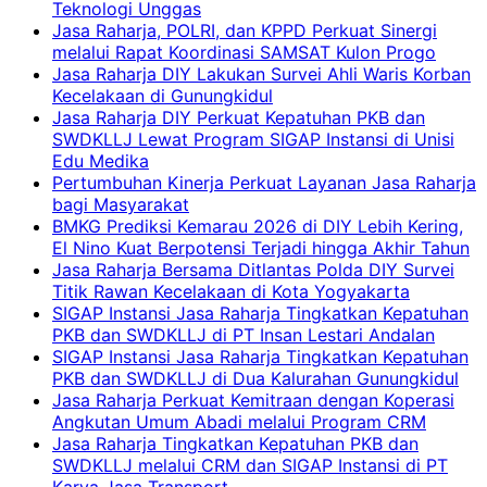
Teknologi Unggas
Jasa Raharja, POLRI, dan KPPD Perkuat Sinergi
melalui Rapat Koordinasi SAMSAT Kulon Progo
Jasa Raharja DIY Lakukan Survei Ahli Waris Korban
Kecelakaan di Gunungkidul
Jasa Raharja DIY Perkuat Kepatuhan PKB dan
SWDKLLJ Lewat Program SIGAP Instansi di Unisi
Edu Medika
Pertumbuhan Kinerja Perkuat Layanan Jasa Raharja
bagi Masyarakat
BMKG Prediksi Kemarau 2026 di DIY Lebih Kering,
El Nino Kuat Berpotensi Terjadi hingga Akhir Tahun
Jasa Raharja Bersama Ditlantas Polda DIY Survei
Titik Rawan Kecelakaan di Kota Yogyakarta
SIGAP Instansi Jasa Raharja Tingkatkan Kepatuhan
PKB dan SWDKLLJ di PT Insan Lestari Andalan
SIGAP Instansi Jasa Raharja Tingkatkan Kepatuhan
PKB dan SWDKLLJ di Dua Kalurahan Gunungkidul
Jasa Raharja Perkuat Kemitraan dengan Koperasi
Angkutan Umum Abadi melalui Program CRM
Jasa Raharja Tingkatkan Kepatuhan PKB dan
SWDKLLJ melalui CRM dan SIGAP Instansi di PT
Karya Jasa Transport