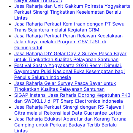
Jasa Raharja dan Unit Gakkum Polresta Yogyakarta
Perkuat Sinergi Tingkatkan Keselamatan Berlalu
Lintas
Jasa Raharja Perkuat Kemitraan dengan PT Sewu
Trans Sejahtera melalui Kegiatan CRM
Jasa Raharja Perkuat Peran Relawan Kecelakaan
Jalan Raya melalui Program CSV TJSL di
Gunungkidul
Jasa Raharja DIY Gelar Day 2 Survey Pasca Bayar
untuk Tingkatkan Kualitas Pelayanan Santunan
Festival Sastra Yogyakarta 2026 Resmi Dimulai,
Sayembara Puisi Nasional Buka Kesempatan bagi
Penulis Seluruh Indonesia
Jasa Raharja Gelar Survey Pasca Bayar untuk
Tingkatkan Kualitas Pelayanan Santunan
SIGAP Instansi Jasa Raharja Dorong Kepatuhan PKB
dan SWDKLLJ di PT Sharp Electronics Indonesia
Jasa Raharja Perkuat Sinergi dengan RS Rajawali
Citra melalui Rekonsiliasi Data Guarantee Letter
Jasa Raharja Edukasi Aparatur dan Karang Taruna
Gamping untuk Perkuat Budaya Tertib Berlalu
Lintas