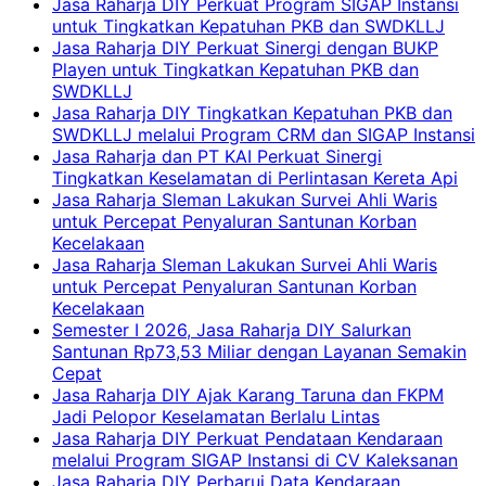
Jasa Raharja DIY Perkuat Program SIGAP Instansi
untuk Tingkatkan Kepatuhan PKB dan SWDKLLJ
Jasa Raharja DIY Perkuat Sinergi dengan BUKP
Playen untuk Tingkatkan Kepatuhan PKB dan
SWDKLLJ
Jasa Raharja DIY Tingkatkan Kepatuhan PKB dan
SWDKLLJ melalui Program CRM dan SIGAP Instansi
Jasa Raharja dan PT KAI Perkuat Sinergi
Tingkatkan Keselamatan di Perlintasan Kereta Api
Jasa Raharja Sleman Lakukan Survei Ahli Waris
untuk Percepat Penyaluran Santunan Korban
Kecelakaan
Jasa Raharja Sleman Lakukan Survei Ahli Waris
untuk Percepat Penyaluran Santunan Korban
Kecelakaan
Semester I 2026, Jasa Raharja DIY Salurkan
Santunan Rp73,53 Miliar dengan Layanan Semakin
Cepat
Jasa Raharja DIY Ajak Karang Taruna dan FKPM
Jadi Pelopor Keselamatan Berlalu Lintas
Jasa Raharja DIY Perkuat Pendataan Kendaraan
melalui Program SIGAP Instansi di CV Kaleksanan
Jasa Raharja DIY Perbarui Data Kendaraan