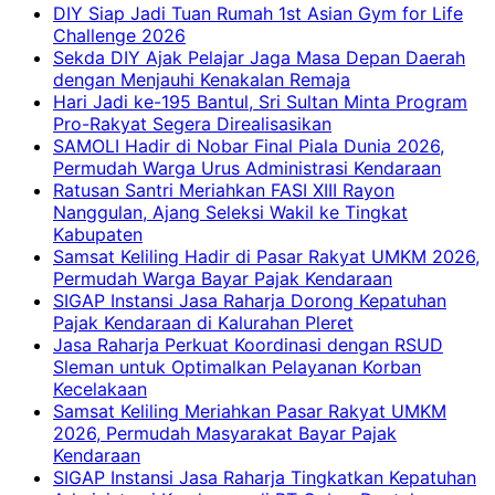
DIY Siap Jadi Tuan Rumah 1st Asian Gym for Life
Challenge 2026
Sekda DIY Ajak Pelajar Jaga Masa Depan Daerah
dengan Menjauhi Kenakalan Remaja
Hari Jadi ke-195 Bantul, Sri Sultan Minta Program
Pro-Rakyat Segera Direalisasikan
SAMOLI Hadir di Nobar Final Piala Dunia 2026,
Permudah Warga Urus Administrasi Kendaraan
Ratusan Santri Meriahkan FASI XIII Rayon
Nanggulan, Ajang Seleksi Wakil ke Tingkat
Kabupaten
Samsat Keliling Hadir di Pasar Rakyat UMKM 2026,
Permudah Warga Bayar Pajak Kendaraan
SIGAP Instansi Jasa Raharja Dorong Kepatuhan
Pajak Kendaraan di Kalurahan Pleret
Jasa Raharja Perkuat Koordinasi dengan RSUD
Sleman untuk Optimalkan Pelayanan Korban
Kecelakaan
Samsat Keliling Meriahkan Pasar Rakyat UMKM
2026, Permudah Masyarakat Bayar Pajak
Kendaraan
SIGAP Instansi Jasa Raharja Tingkatkan Kepatuhan