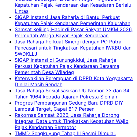
Kepatuhan Pajak Kendaraan dan Kesadaran Berlalu
Lintas
SIGAP Instansi Jasa Raharja di Bantul Perkuat
Kepatuhan Pajak Kendaraan Pemerintah Kalurahan
Samsat Keliling Hadir di Pasar Rakyat UMKM 2026,
Permudah Warga Bayar Pajak Kendaraan
Jasa Raharja Perkuat Sinergi dengan PO Putra
Pancasari untuk Tingkatkan Kepatuhan IWKBU dan
SWDKLLJ
SIGAP Instansi di Gunungkidul, Jasa Raharja
Perkuat Kepatuhan Pajak Kendaraan Bersama
Pemerintah Desa Wiladeg
Keterwakilan Perempuan di DPRD Kota Yogyakarta
Dinilai Masih Rendah
Jasa Raharja Sosialisasikan UU Nomor 33 dan 34
Tahun 1964 kepada Jajaran Polresta Sleman
Progres Pembangunan Gedung Baru DPRD DIY
Lampaui Target, Capai 81,7 Persen
Rakornas Samsat 2026, Jasa Raharja Dorong
Integrasi Data untuk Tingkatkan Kepatuhan Wajib
Pajak Kendaraan Bermotor
TMMD Sengkuyung Tahap III Resmi Dimulai,