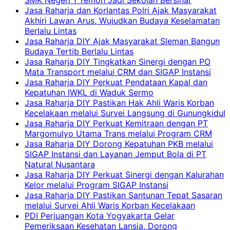
Jasa Raharja dan Korlantas Polri Ajak Masyarakat
Akhiri Lawan Arus, Wujudkan Budaya Keselamatan
Berlalu Lintas
Jasa Raharja DIY Ajak Masyarakat Sleman Bangun
Budaya Tertib Berlalu Lintas
Jasa Raharja DIY Tingkatkan Sinergi dengan PO
Mata Transport melalui CRM dan SIGAP Instansi
Jasa Raharja DIY Perkuat Pendataan Kapal dan
Kepatuhan IWKL di Waduk Sermo
Jasa Raharja DIY Pastikan Hak Ahli Waris Korban
Kecelakaan melalui Survei Langsung di Gunungkidul
Jasa Raharja DIY Perkuat Kemitraan dengan PT
Margomulyo Utama Trans melalui Program CRM
Jasa Raharja DIY Dorong Kepatuhan PKB melalui
SIGAP Instansi dan Layanan Jemput Bola di PT
Natural Nusantara
Jasa Raharja DIY Perkuat Sinergi dengan Kalurahan
Kelor melalui Program SIGAP Instansi
Jasa Raharja DIY Pastikan Santunan Tepat Sasaran
melalui Survei Ahli Waris Korban Kecelakaan
PDI Perjuangan Kota Yogyakarta Gelar
Pemeriksaan Kesehatan Lansia, Dorong