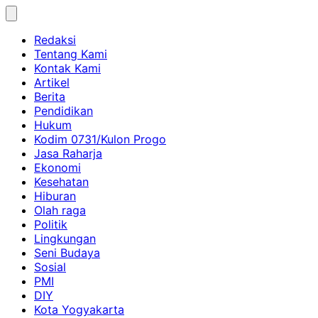
Skip
to
Redaksi
content
Tentang Kami
Kontak Kami
Artikel
Berita
Pendidikan
Hukum
Kodim 0731/Kulon Progo
Jasa Raharja
Ekonomi
Kesehatan
Hiburan
Olah raga
Politik
Lingkungan
Seni Budaya
Sosial
PMI
DIY
Kota Yogyakarta