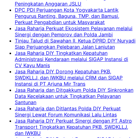
Peningkatan Anggaran JSLU
DPC PDI Perjuangan Kota Yogyakarta Lantik
Pengurus Ranting, Baguna, TMP, dan Bamusi,
Perkuat Pengabdian untuk Masyarakat
Jasa Raharja Perkuat Ekosistem Pelayanan melalui
Sinergi dengan Pemprov dan Polda Jambi
Tinjau Talud di Sawahan II, Ketua DPRD DIY Nuryadi
Siap Perjuangkan Pelebaran Jalan Lanjutan
Jasa Raharja DIY Tingkatkan Kepatuhan
Administrasi Kendaraan melalui SIGAP Instansi di
CV Kayu Manis
Jasa Raharja DIY Dorong Kepatuhan PKB,
SWDKLLJ, dan IWKBU melalui CRM dan SIGAP
Instansi di PT Arjuna Mir Trans
Jasa Raharja dan Ditgakkum Polda DIY Sinkronkan
Data Kecelakaan untuk Tingkatkan Pelayanan
Santunan
Jasa Raharja dan Ditlantas Polda DIY Perkuat
Sinergi Lewat Forum Komunikasi Lalu Lintas
Jasa Raharja DIY Perkuat Sinergi dengan PT Astro
Transport Tingkatkan Kepatuhan PKB, SWDKLLJ,
dan IWKBU