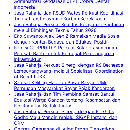
Administrasi Kendaraan di PT Cobra Dental
Indonesia
Jasa Raharja dan RSUD Wates Perkuat Koordinasi
Tingkatkan Pelayanan Korban Kecelakaan
Jasa Raharja Perkuat Kualitas Pelayanan Santunan
melalui Bimbingan Teknis Tahun 2026
Eko Suwanto Ajak Gen Z Ramaikan Media Sosial
dengan Konten Budaya dan Edukasi Positif
Komisi C DPRD DIY Perkuat Kolaborasi dengan
Pemkab Bantul untuk Percepat Pembangunan
Infrastruktur
Jasa Raharja Perkuat Sinergi dengan RS Bethesda
Lempuyangwangi melalui Sosialisasi Coordination
of Benefit JKK
Samsat Keliling Hadir di Pasar Rakyat UMi,
Permudah Masyarakat Bayar Pajak Kendaraan
Jasa Raharja dan Tim Pembina Samsat Bantul
Edukasi Warga Canden tentang Kesamsatan dan
Keselamatan Berlalu Lintas
Jasa Raharja Perkuat Sinergi dengan PT Gelis
Gedhe Maju Mandiri melalui SIGAP Instansi dan
CRM
Operasi Gabungan di Kulon Progo Tingkatkan