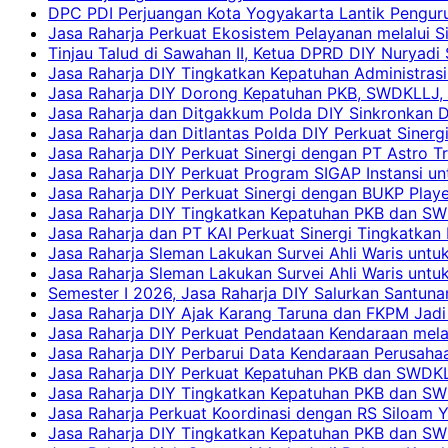
DPC PDI Perjuangan Kota Yogyakarta Lantik Penguru
Jasa Raharja Perkuat Ekosistem Pelayanan melalui 
Tinjau Talud di Sawahan II, Ketua DPRD DIY Nuryadi
Jasa Raharja DIY Tingkatkan Kepatuhan Administrasi
Jasa Raharja DIY Dorong Kepatuhan PKB, SWDKLLJ, d
Jasa Raharja dan Ditgakkum Polda DIY Sinkronkan 
Jasa Raharja dan Ditlantas Polda DIY Perkuat Sinerg
Jasa Raharja DIY Perkuat Sinergi dengan PT Astro
Jasa Raharja DIY Perkuat Program SIGAP Instansi 
Jasa Raharja DIY Perkuat Sinergi dengan BUKP Pla
Jasa Raharja DIY Tingkatkan Kepatuhan PKB dan SW
Jasa Raharja dan PT KAI Perkuat Sinergi Tingkatkan 
Jasa Raharja Sleman Lakukan Survei Ahli Waris unt
Jasa Raharja Sleman Lakukan Survei Ahli Waris unt
Semester I 2026, Jasa Raharja DIY Salurkan Santun
Jasa Raharja DIY Ajak Karang Taruna dan FKPM Jadi 
Jasa Raharja DIY Perkuat Pendataan Kendaraan mela
Jasa Raharja DIY Perbarui Data Kendaraan Perusahaa
Jasa Raharja DIY Perkuat Kepatuhan PKB dan SWDKL
Jasa Raharja DIY Tingkatkan Kepatuhan PKB dan SWD
Jasa Raharja Perkuat Koordinasi dengan RS Siloam 
Jasa Raharja DIY Tingkatkan Kepatuhan PKB dan SW