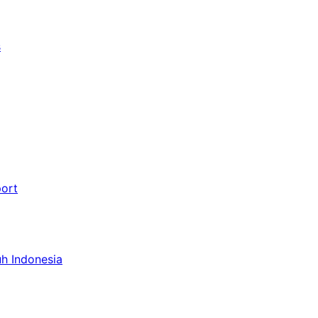
s
port
uh Indonesia