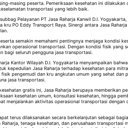
ng-masing peserta. Pemeriksaan kesehatan ini dilakukan o
eselamatan transportasi yang lebih baik.
 Kasubbag Pelayanan PT Jasa Raharja Kanwil D.I. Yogyakart
a kru PO Eddy Transport Raya. Sinergi antara Jasa Raharja 
lan.
 peserta semakin memahami pentingnya menjaga kondisi kes
 operasional transportasi. Dengan kondisi fisik yang seha
n bagi seluruh pengguna jasa transportasi.
rja Kantor Wilayah D.I. Yogyakarta menyampaikan bahwa p
 kepedulian Jasa Raharja terhadap kesehatan para mitra t
fisik pengemudi dan kru angkutan umum yang sehat dan p
a jasa transportasi.
kesehatan gratis ini, Jasa Raharja berupaya memberikan pe
riksaan kesehatan umum, konsultasi kesehatan, hingga pe
 menjalankan aktivitas operasional transportasi dengan 
apat terus dilaksanakan secara berkelanjutan sebagai ba
sa Raharja, tenaga kesehatan, dan perusahaan transportas