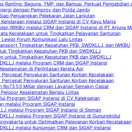
s Ranting, Baguna, TMP, dan Bamusi, Perkuat Pengabdian 
Sinergi dengan Pemprov dan Polda Jambi
 Siap Perjuangkan Pelebaran Jalan Lanjutan
 Kendaraan melalui SIGAP Instansi di CV Kayu Manis
an IWKBU melalui CRM dan SIGAP Instansi di PT Arjuna Mi
Data Kecelakaan untuk Tingkatkan Pelayanan Santunan
i Lewat Forum Komunikasi Lalu Lintas
 Transport Tingkatkan Kepatuhan PKB, SWDKLLJ, dan IWKBU
untuk Tingkatkan Kepatuhan PKB dan SWDKLLJ
yen untuk Tingkatkan Kepatuhan PKB dan SWDKLLJ
DKLLJ melalui Program CRM dan SIGAP Instansi
Keselamatan di Perlintasan Kereta Api
uk Percepat Penyaluran Santunan Korban Kecelakaan
uk Percepat Penyaluran Santunan Korban Kecelakaan
an Rp73,53 Miliar dengan Layanan Semakin Cepat
Pelopor Keselamatan Berlalu Lintas
lui Program SIGAP Instansi di CV Kaleksanan
n melalui Program SIGAP Instansi
LJ melalui Program SIGAP Instansi di Sleman
KLLJ melalui Program SIGAP Instansi di Gunungkidul
Yogyakarta untuk Optimalkan Pelayanan Korban Kecelakaan
DKLLJ melalui Kunjungan CRM dan SIGAP Instansi