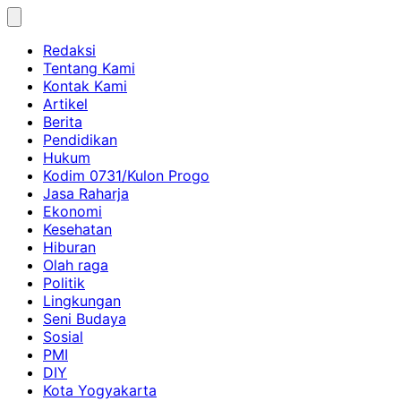
Skip
to
Redaksi
content
Tentang Kami
Kontak Kami
Artikel
Berita
Pendidikan
Hukum
Kodim 0731/Kulon Progo
Jasa Raharja
Ekonomi
Kesehatan
Hiburan
Olah raga
Politik
Lingkungan
Seni Budaya
Sosial
PMI
DIY
Kota Yogyakarta