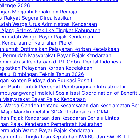
allenge 2026
ngan Menjauhi Kenakalan Remaja
ro-Rakyat Segera Direalisasikan
mudah Warga Urus Administrasi Kendaraan
 Ajang Seleksi Wakil ke Tingkat Kabupaten
 Permudah Warga Bayar Pajak Kendaraan
 Kendaraan di Kalurahan Pleret
an untuk Optimalkan Pelayanan Korban Kecelakaan
, Permudah Masyarakat Bayar Pajak Kendaraan
dministrasi Kendaraan di PT Cobra Dental Indonesia
ingkatkan Pelayanan Korban Kecelakaan
elalui Bimbingan Teknis Tahun 2026
gan Konten Budaya dan Edukasi Positif
ab Bantul untuk Percepat Pembangunan Infrastruktur
mpuyangwangi melalui Sosialisasi Coordination of Benefit
ah Masyarakat Bayar Pajak Kendaraan
i Warga Canden tentang Kesamsatan dan Keselamatan Berl
 Maju Mandiri melalui SIGAP Instansi dan CRM
han Pajak Kendaraan dan Kesadaran Berlalu Lintas
tuhan Pajak Kendaraan Pemerintah Kalurahan
 Permudah Warga Bayar Pajak Kendaraan
casari untuk Tingkatkan Kepatuhan IWKBU dan SWDKLLJ