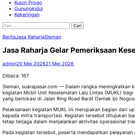
Kulon Progo
Gunungkidul
Kekeringan
Cari
untuk:
Berita
Jasa Raharja
Sleman
Jasa Raharja Gelar Pemeriksaan Kese
admin
20 Mei 2026
21 Mei 2026
Dibaca:
167
Sleman, suarapasar.com — Dalam rangka meningkatkan kes
kegiatan Mobil Unit Keselamatan Lalu Lintas (MUKL) bagi
yang berlokasi di Jalan Ring Road Barat Demak Ijo Nogos
Pelaksanaan kegiatan MUKL ini merupakan bagian dari u
kepada mitra transportasi. Kegiatan tersebut ditujukan b
tetap terjaga dalam menjalankan aktivitas operasional tran
Pada kegiatan tersebut, peserta mendapatkan pelayanan p