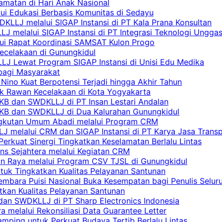
amatan di Hari Anak Nasional
lui Edukasi Berbasis Komunitas di Sedayu
KLLJ melalui SIGAP Instansi di PT Kala Prana Konsultan
 melalui SIGAP Instansi di PT Integrasi Teknologi Ungga
lui Rapat Koordinasi SAMSAT Kulon Progo
Kecelakaan di Gunungkidul
LJ Lewat Program SIGAP Instansi di Unisi Edu Medika
bagi Masyarakat
Nino Kuat Berpotensi Terjadi hingga Akhir Tahun
tik Rawan Kecelakaan di Kota Yogyakarta
PKB dan SWDKLLJ di PT Insan Lestari Andalan
 PKB dan SWDKLLJ di Dua Kalurahan Gunungkidul
Angkutan Umum Abadi melalui Program CRM
 melalui CRM dan SIGAP Instansi di PT Karya Jasa Trans
erkuat Sinergi Tingkatkan Keselamatan Berlalu Lintas
ns Sejahtera melalui Kegiatan CRM
an Raya melalui Program CSV TJSL di Gunungkidul
tuk Tingkatkan Kualitas Pelayanan Santunan
embara Puisi Nasional Buka Kesempatan bagi Penulis Selur
tkan Kualitas Pelayanan Santunan
dan SWDKLLJ di PT Sharp Electronics Indonesia
a melalui Rekonsiliasi Data Guarantee Letter
mping untuk Perkuat Budaya Tertib Berlalu Lintas