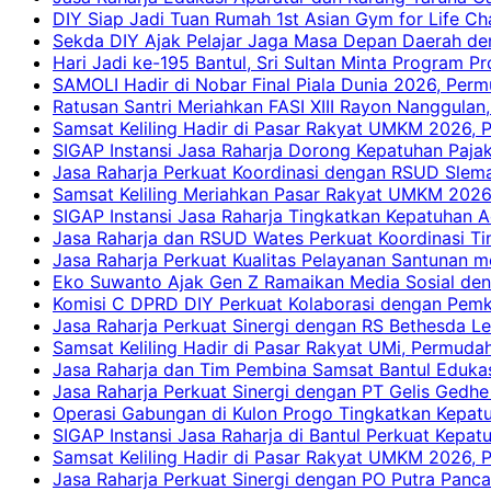
DIY Siap Jadi Tuan Rumah 1st Asian Gym for Life Ch
Sekda DIY Ajak Pelajar Jaga Masa Depan Daerah de
Hari Jadi ke-195 Bantul, Sri Sultan Minta Program P
SAMOLI Hadir di Nobar Final Piala Dunia 2026, Per
Ratusan Santri Meriahkan FASI XIII Rayon Nanggulan,
Samsat Keliling Hadir di Pasar Rakyat UMKM 2026,
SIGAP Instansi Jasa Raharja Dorong Kepatuhan Pajak
Jasa Raharja Perkuat Koordinasi dengan RSUD Slem
Samsat Keliling Meriahkan Pasar Rakyat UMKM 2026
SIGAP Instansi Jasa Raharja Tingkatkan Kepatuhan A
Jasa Raharja dan RSUD Wates Perkuat Koordinasi T
Jasa Raharja Perkuat Kualitas Pelayanan Santunan m
Eko Suwanto Ajak Gen Z Ramaikan Media Sosial den
Komisi C DPRD DIY Perkuat Kolaborasi dengan Pemk
Jasa Raharja Perkuat Sinergi dengan RS Bethesda Le
Samsat Keliling Hadir di Pasar Rakyat UMi, Permud
Jasa Raharja dan Tim Pembina Samsat Bantul Edukas
Jasa Raharja Perkuat Sinergi dengan PT Gelis Gedhe
Operasi Gabungan di Kulon Progo Tingkatkan Kepatu
SIGAP Instansi Jasa Raharja di Bantul Perkuat Kepa
Samsat Keliling Hadir di Pasar Rakyat UMKM 2026,
Jasa Raharja Perkuat Sinergi dengan PO Putra Pan