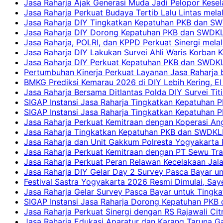
Jasa Raharja Ajak Generasi Muda Jadi Pelopor Kesel
Jasa Raharja Perkuat Budaya Tertib Lalu Lintas mela
Jasa Raharja DIY Tingkatkan Kepatuhan PKB dan SWD
Jasa Raharja DIY Dorong Kepatuhan PKB dan SWDKLLJ
Jasa Raharja, POLRI, dan KPPD Perkuat Sinergi mela
Jasa Raharja DIY Lakukan Survei Ahli Waris Korban 
Jasa Raharja DIY Perkuat Kepatuhan PKB dan SWDKL
Pertumbuhan Kinerja Perkuat Layanan Jasa Raharja 
BMKG Prediksi Kemarau 2026 di DIY Lebih Kering, El 
Jasa Raharja Bersama Ditlantas Polda DIY Survei Ti
SIGAP Instansi Jasa Raharja Tingkatkan Kepatuhan 
SIGAP Instansi Jasa Raharja Tingkatkan Kepatuhan
Jasa Raharja Perkuat Kemitraan dengan Koperasi 
Jasa Raharja Tingkatkan Kepatuhan PKB dan SWDKLLJ
Jasa Raharja dan Unit Gakkum Polresta Yogyakarta P
Jasa Raharja Perkuat Kemitraan dengan PT Sewu Tra
Jasa Raharja Perkuat Peran Relawan Kecelakaan Jal
Jasa Raharja DIY Gelar Day 2 Survey Pasca Bayar un
Festival Sastra Yogyakarta 2026 Resmi Dimulai, Say
Jasa Raharja Gelar Survey Pasca Bayar untuk Tingka
SIGAP Instansi Jasa Raharja Dorong Kepatuhan PKB 
Jasa Raharja Perkuat Sinergi dengan RS Rajawali Citr
Jasa Raharja Edukasi Aparatur dan Karang Taruna Ga