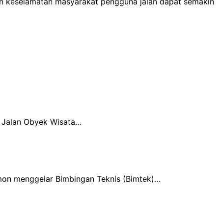
 dan keselamatan masyarakat pengguna jalan dapat semakin
di Jalan Obyek Wisata…
mon menggelar Bimbingan Teknis (Bimtek)…