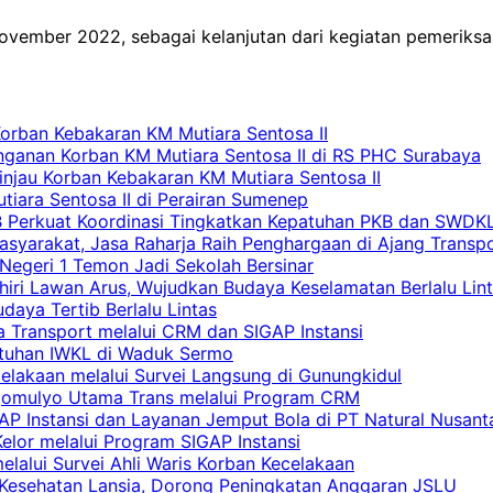
November 2022, sebagai kelanjutan dari kegiatan pemeriks
Korban Kebakaran KM Mutiara Sentosa II
nganan Korban KM Mutiara Sentosa II di RS PHC Surabaya
Tinjau Korban Kebakaran KM Mutiara Sentosa II
iara Sentosa II di Perairan Sumenep
RB Perkuat Koordinasi Tingkatkan Kepatuhan PKB dan SWDK
asyarakat, Jasa Raharja Raih Penghargaan di Ajang Transp
egeri 1 Temon Jadi Sekolah Bersinar
khiri Lawan Arus, Wujudkan Budaya Keselamatan Berlalu Lin
aya Tertib Berlalu Lintas
a Transport melalui CRM dan SIGAP Instansi
atuhan IWKL di Waduk Sermo
celakaan melalui Survei Langsung di Gunungkidul
rgomulyo Utama Trans melalui Program CRM
AP Instansi dan Layanan Jemput Bola di PT Natural Nusant
elor melalui Program SIGAP Instansi
elalui Survei Ahli Waris Korban Kecelakaan
 Kesehatan Lansia, Dorong Peningkatan Anggaran JSLU