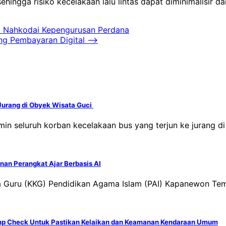
sehingga risiko kecelakaan lalu lintas dapat diminimalisir
to Nahkodai Kepengurusan Perdana
ng Pembayaran Digital
⟶
Jurang di Obyek Wisata Guci
amin seluruh korban kecelakaan bus yang terjun ke jurang 
an Perangkat Ajar Berbasis AI
ja Guru (KKG) Pendidikan Agama Islam (PAI) Kapanewon Te
mp Check Untuk Pastikan Kelaikan dan Keamanan Kendaraan Umum