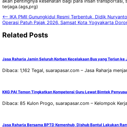
akan pentingnya kesehatan bagi para insan transportasi, 
terjaga.(ags,prg)
Navigasi
⟵
IKA PMII Gunungkidul Resmi Terbentuk, Didik Nuryan
Operasi Patuh Pajak 2026, Samsat Kota Yogyakarta Doro
pos
Related Posts
Jasa Raharja Jamin Seluruh Korban Kecelakaan Bus yang Terjun ke 
Dibaca: 1,162 Tegal, suarapasar.com – Jasa Raharja menj
KKG PAI Temon Tingkatkan Kompetensi Guru Lewat Bimtek Penyusun
Dibaca: 85 Kulon Progo, suarapasar.com – Kelompok Ker
Jasa Raharja Bersama BPTD Kemenhub, Dishub Bantul Lakukan Ra