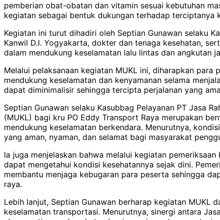
pemberian obat-obatan dan vitamin sesuai kebutuhan masi
kegiatan sebagai bentuk dukungan terhadap terciptanya k
Kegiatan ini turut dihadiri oleh Septian Gunawan selaku
Kanwil D.I. Yogyakarta, dokter dan tenaga kesehatan, sert
dalam mendukung keselamatan lalu lintas dan angkutan ja
Melalui pelaksanaan kegiatan MUKL ini, diharapkan para
mendukung keselamatan dan kenyamanan selama menjalankan
dapat diminimalisir sehingga tercipta perjalanan yang ama
Septian Gunawan selaku Kasubbag Pelayanan PT Jasa Raha
(MUKL) bagi kru PO Eddy Transport Raya merupakan bentuk
mendukung keselamatan berkendara. Menurutnya, kondisi 
yang aman, nyaman, dan selamat bagi masyarakat penggun
Ia juga menjelaskan bahwa melalui kegiatan pemeriksaan 
dapat mengetahui kondisi kesehatannya sejak dini. Peme
membantu menjaga kebugaran para peserta sehingga dapat
raya.
Lebih lanjut, Septian Gunawan berharap kegiatan MUKL d
keselamatan transportasi. Menurutnya, sinergi antara Ja