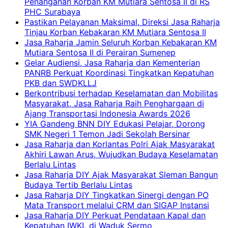
Penanganan Korban KM Mutiara Sentosa II di RS
PHC Surabaya
Pastikan Pelayanan Maksimal, Direksi Jasa Raharja
Tinjau Korban Kebakaran KM Mutiara Sentosa II
Jasa Raharja Jamin Seluruh Korban Kebakaran KM
Mutiara Sentosa II di Perairan Sumenep
Gelar Audiensi, Jasa Raharja dan Kementerian
PANRB Perkuat Koordinasi Tingkatkan Kepatuhan
PKB dan SWDKLLJ
Berkontribusi terhadap Keselamatan dan Mobilitas
Masyarakat, Jasa Raharja Raih Penghargaan di
Ajang Transportasi Indonesia Awards 2026
YIA Gandeng BNN DIY Edukasi Pelajar, Dorong
SMK Negeri 1 Temon Jadi Sekolah Bersinar
Jasa Raharja dan Korlantas Polri Ajak Masyarakat
Akhiri Lawan Arus, Wujudkan Budaya Keselamatan
Berlalu Lintas
Jasa Raharja DIY Ajak Masyarakat Sleman Bangun
Budaya Tertib Berlalu Lintas
Jasa Raharja DIY Tingkatkan Sinergi dengan PO
Mata Transport melalui CRM dan SIGAP Instansi
Jasa Raharja DIY Perkuat Pendataan Kapal dan
Kepatuhan IWKL di Waduk Sermo