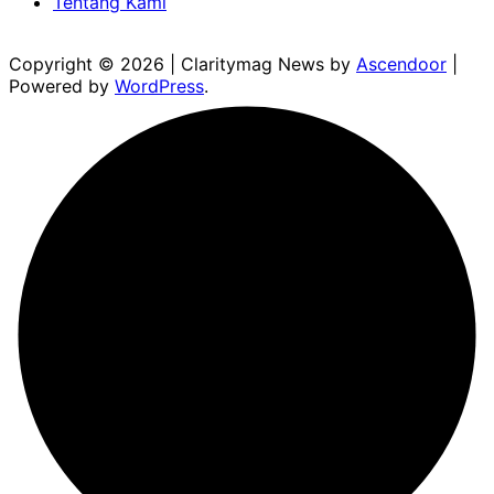
Tentang Kami
Copyright © 2026
| Claritymag News by
Ascendoor
|
Powered by
WordPress
.