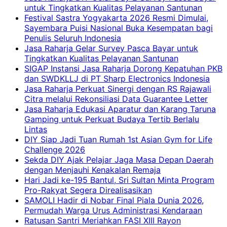
untuk Tingkatkan Kualitas Pelayanan Santunan
Festival Sastra Yogyakarta 2026 Resmi Dimulai,
Sayembara Puisi Nasional Buka Kesempatan bagi
Penulis Seluruh Indonesia
Jasa Raharja Gelar Survey Pasca Bayar untuk
Tingkatkan Kualitas Pelayanan Santunan
SIGAP Instansi Jasa Raharja Dorong Kepatuhan PKB
dan SWDKLLJ di PT Sharp Electronics Indonesia
Jasa Raharja Perkuat Sinergi dengan RS Rajawali
Citra melalui Rekonsiliasi Data Guarantee Letter
Jasa Raharja Edukasi Aparatur dan Karang Taruna
Gamping untuk Perkuat Budaya Tertib Berlalu
Lintas
DIY Siap Jadi Tuan Rumah 1st Asian Gym for Life
Challenge 2026
Sekda DIY Ajak Pelajar Jaga Masa Depan Daerah
dengan Menjauhi Kenakalan Remaja
Hari Jadi ke-195 Bantul, Sri Sultan Minta Program
Pro-Rakyat Segera Direalisasikan
SAMOLI Hadir di Nobar Final Piala Dunia 2026,
Permudah Warga Urus Administrasi Kendaraan
Ratusan Santri Meriahkan FASI XIII Rayon