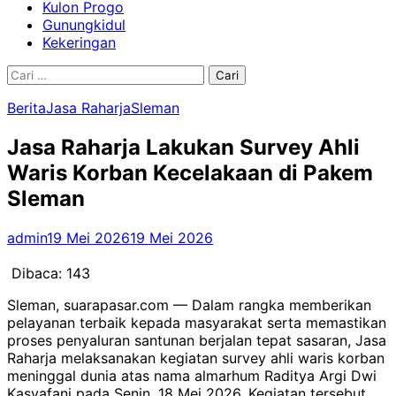
Kulon Progo
Gunungkidul
Kekeringan
Cari
untuk:
Berita
Jasa Raharja
Sleman
Jasa Raharja Lakukan Survey Ahli
Waris Korban Kecelakaan di Pakem
Sleman
admin
19 Mei 2026
19 Mei 2026
Dibaca:
143
Sleman, suarapasar.com — Dalam rangka memberikan
pelayanan terbaik kepada masyarakat serta memastikan
proses penyaluran santunan berjalan tepat sasaran, Jasa
Raharja melaksanakan kegiatan survey ahli waris korban
meninggal dunia atas nama almarhum Raditya Argi Dwi
Kasyafani pada Senin, 18 Mei 2026. Kegiatan tersebut