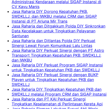
Administrasi Kendaraan melalui SIGAP Instansi di
CV Kayu Manis
Jasa Raharja DIY Dorong Kepatuhan PKB,
SWDKLLJ, dan IWKBU melalui CRM dan SIGAP
Instansi di PT Arjuna Mir Trans
Jasa Raharja dan Ditgakkum Polda DIY Sinkronkan
Data Kecelakaan untuk Tingkatkan Pelayanan
Santunan
Jasa Raharja dan Ditlantas Polda DIY Perkuat
Sinergi Lewat Forum Komunikasi Lalu Lintas
Jasa Raharja DIY Perkuat Sinergi dengan PT Astro
Transport Tingkatkan Kepatuhan PKB, SWDKLLJ,
dan IWKBU
Jasa Raharja DIY Perkuat Program SIGAP Instansi
untuk Tingkatkan Kepatuhan PKB dan SWDKLLJ
Jasa Raharja DIY Perkuat Sinergi dengan BUKP
Playen untuk Tingkatkan Kepatuhan PKB dan
SWDKLLJ
Jasa Raharja DIY Tingkatkan Kepatuhan PKB dan
SWDKLLJ melalui Program CRM dan SIGAP Instansi
Jasa Raharja dan PT KAI Perkuat Sinergi
Tingkatkan Keselamatan di Perlintasan Kereta Api
Jasa Raharja Sleman Lakukan Survei Ahli Waris