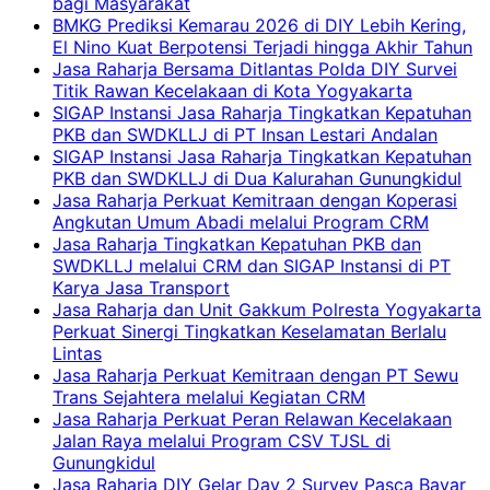
bagi Masyarakat
BMKG Prediksi Kemarau 2026 di DIY Lebih Kering,
El Nino Kuat Berpotensi Terjadi hingga Akhir Tahun
Jasa Raharja Bersama Ditlantas Polda DIY Survei
Titik Rawan Kecelakaan di Kota Yogyakarta
SIGAP Instansi Jasa Raharja Tingkatkan Kepatuhan
PKB dan SWDKLLJ di PT Insan Lestari Andalan
SIGAP Instansi Jasa Raharja Tingkatkan Kepatuhan
PKB dan SWDKLLJ di Dua Kalurahan Gunungkidul
Jasa Raharja Perkuat Kemitraan dengan Koperasi
Angkutan Umum Abadi melalui Program CRM
Jasa Raharja Tingkatkan Kepatuhan PKB dan
SWDKLLJ melalui CRM dan SIGAP Instansi di PT
Karya Jasa Transport
Jasa Raharja dan Unit Gakkum Polresta Yogyakarta
Perkuat Sinergi Tingkatkan Keselamatan Berlalu
Lintas
Jasa Raharja Perkuat Kemitraan dengan PT Sewu
Trans Sejahtera melalui Kegiatan CRM
Jasa Raharja Perkuat Peran Relawan Kecelakaan
Jalan Raya melalui Program CSV TJSL di
Gunungkidul
Jasa Raharja DIY Gelar Day 2 Survey Pasca Bayar