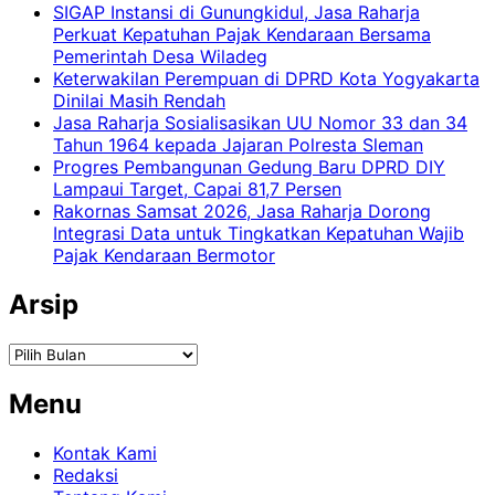
SIGAP Instansi di Gunungkidul, Jasa Raharja
Perkuat Kepatuhan Pajak Kendaraan Bersama
Pemerintah Desa Wiladeg
Keterwakilan Perempuan di DPRD Kota Yogyakarta
Dinilai Masih Rendah
Jasa Raharja Sosialisasikan UU Nomor 33 dan 34
Tahun 1964 kepada Jajaran Polresta Sleman
Progres Pembangunan Gedung Baru DPRD DIY
Lampaui Target, Capai 81,7 Persen
Rakornas Samsat 2026, Jasa Raharja Dorong
Integrasi Data untuk Tingkatkan Kepatuhan Wajib
Pajak Kendaraan Bermotor
Arsip
Arsip
Menu
Kontak Kami
Redaksi