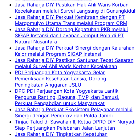
Jasa Raharja DIY Pastikan Hak Ahli Waris Korban
Kecelakaan melalui Survei Langsung di Gunungkidul
Jasa Raharja DIY Perkuat Kemitraan dengan PT
Margomulyo Utama Trans melalui Program CRM
Jasa Raharja DIY Dorong Kepatuhan PKB melalui
SIGAP Instansi dan Layanan Jemput Bola di PT
Natural Nusantara
Jasa Raharja DIY Perkuat Sinergi dengan Kalurahan
Kelor melalui Program SIGAP Instansi
Jasa Raharja DIY Pastikan Santunan Tepat Sasaran
melalui Survei Ahli Waris Korban Kecelakaan
PDI Perjuangan Kota Yogyakarta Gelar
Pemeriksaan Kesehatan Lansia, Dorong
Peningkatan Anggaran JSLU
DPC PDI Perjuangan Kota Yogyakarta Lantik
Pengurus Ranting, Baguna, TMP, dan Bamusi,
Perkuat Pengabdian untuk Masyarakat
Jasa Raharja Perkuat Ekosistem Pelayanan melalui
Sinergi dengan Pemprov dan Polda Jambi
Tinjau Talud di Sawahan II, Ketua DPRD DIY Nuryadi
Siap Perjuangkan Pelebaran Jalan Lanjutan
Jasa Raharja DIY Tingkatkan Kepatuhan