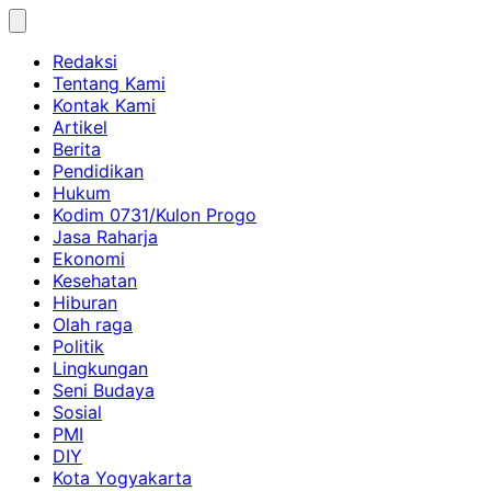
Skip
to
Redaksi
content
Tentang Kami
Kontak Kami
Artikel
Berita
Pendidikan
Hukum
Kodim 0731/Kulon Progo
Jasa Raharja
Ekonomi
Kesehatan
Hiburan
Olah raga
Politik
Lingkungan
Seni Budaya
Sosial
PMI
DIY
Kota Yogyakarta