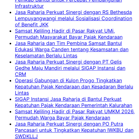
Infrastruktur
Jasa Raharja Perkuat Sinergi dengan RS Bethesda
Lempuyangwangi melalui Sosialisasi Coordination
of Benefit JKK
Samsat Keliling Hadir di Pasar Rakyat UMi,
Permudah Masyarakat Bayar Pajak Kendaraan
Jasa Raharja dan Tim Pembina Samsat Bantul
Edukasi Warga Canden tentang Kesamsatan dan
Keselamatan Berlalu Lintas
Jasa Raharja Perkuat Sinergi dengan PT Gelis
Gedhe Maju Mandiri melalui SIGAP Instansi dan
CRM
Operasi Gabungan di Kulon Progo Tingkatkan
Kepatuhan Pajak Kendaraan dan Kesadaran Berlalu
Lintas
SIGAP Instansi Jasa Raharja di Bantul Perkuat
Kepatuhan Pajak Kendaraan Pemerintah Kalurahan
Samsat Keliling Hadir di Pasar Rakyat UMKM 2026,
Permudah Warga Bayar Pajak Kendaraan
Jasa Raharja Perkuat Sinergi dengan PO Putra
Pancasari untuk Tingkatkan Kepatuhan IWKBU dan
SWDKLLJ