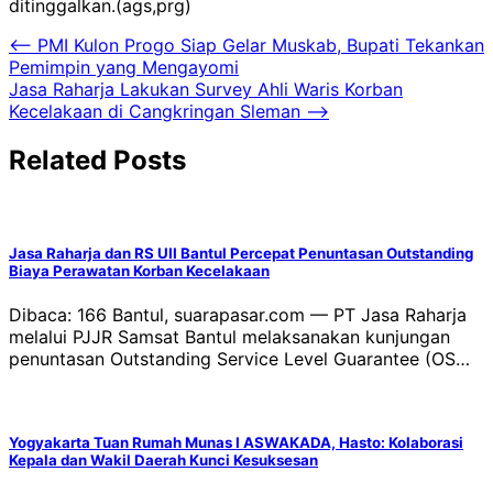
ditinggalkan.(ags,prg)
Navigasi
⟵
PMI Kulon Progo Siap Gelar Muskab, Bupati Tekankan
Pemimpin yang Mengayomi
pos
Jasa Raharja Lakukan Survey Ahli Waris Korban
Kecelakaan di Cangkringan Sleman
⟶
Related Posts
Jasa Raharja dan RS UII Bantul Percepat Penuntasan Outstanding
Biaya Perawatan Korban Kecelakaan
Dibaca: 166 Bantul, suarapasar.com — PT Jasa Raharja
melalui PJJR Samsat Bantul melaksanakan kunjungan
penuntasan Outstanding Service Level Guarantee (OS…
Yogyakarta Tuan Rumah Munas I ASWAKADA, Hasto: Kolaborasi
Kepala dan Wakil Daerah Kunci Kesuksesan