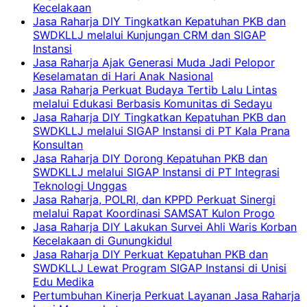
Kecelakaan
Jasa Raharja DIY Tingkatkan Kepatuhan PKB dan
SWDKLLJ melalui Kunjungan CRM dan SIGAP
Instansi
Jasa Raharja Ajak Generasi Muda Jadi Pelopor
Keselamatan di Hari Anak Nasional
Jasa Raharja Perkuat Budaya Tertib Lalu Lintas
melalui Edukasi Berbasis Komunitas di Sedayu
Jasa Raharja DIY Tingkatkan Kepatuhan PKB dan
SWDKLLJ melalui SIGAP Instansi di PT Kala Prana
Konsultan
Jasa Raharja DIY Dorong Kepatuhan PKB dan
SWDKLLJ melalui SIGAP Instansi di PT Integrasi
Teknologi Unggas
Jasa Raharja, POLRI, dan KPPD Perkuat Sinergi
melalui Rapat Koordinasi SAMSAT Kulon Progo
Jasa Raharja DIY Lakukan Survei Ahli Waris Korban
Kecelakaan di Gunungkidul
Jasa Raharja DIY Perkuat Kepatuhan PKB dan
SWDKLLJ Lewat Program SIGAP Instansi di Unisi
Edu Medika
Pertumbuhan Kinerja Perkuat Layanan Jasa Raharja