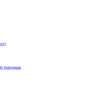
port
uh Indonesia