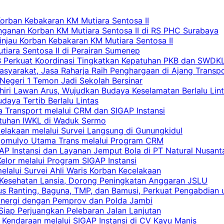
Korban Kebakaran KM Mutiara Sentosa II
nganan Korban KM Mutiara Sentosa II di RS PHC Surabaya
Tinjau Korban Kebakaran KM Mutiara Sentosa II
iara Sentosa II di Perairan Sumenep
RB Perkuat Koordinasi Tingkatkan Kepatuhan PKB dan SWDK
asyarakat, Jasa Raharja Raih Penghargaan di Ajang Transp
egeri 1 Temon Jadi Sekolah Bersinar
khiri Lawan Arus, Wujudkan Budaya Keselamatan Berlalu Lin
aya Tertib Berlalu Lintas
a Transport melalui CRM dan SIGAP Instansi
atuhan IWKL di Waduk Sermo
celakaan melalui Survei Langsung di Gunungkidul
rgomulyo Utama Trans melalui Program CRM
AP Instansi dan Layanan Jemput Bola di PT Natural Nusant
elor melalui Program SIGAP Instansi
elalui Survei Ahli Waris Korban Kecelakaan
 Kesehatan Lansia, Dorong Peningkatan Anggaran JSLU
s Ranting, Baguna, TMP, dan Bamusi, Perkuat Pengabdian 
Sinergi dengan Pemprov dan Polda Jambi
 Siap Perjuangkan Pelebaran Jalan Lanjutan
 Kendaraan melalui SIGAP Instansi di CV Kayu Manis