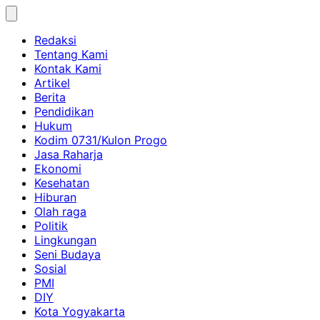
Skip
to
Redaksi
content
Tentang Kami
Kontak Kami
Artikel
Berita
Pendidikan
Hukum
Kodim 0731/Kulon Progo
Jasa Raharja
Ekonomi
Kesehatan
Hiburan
Olah raga
Politik
Lingkungan
Seni Budaya
Sosial
PMI
DIY
Kota Yogyakarta