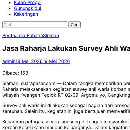
Kulon Progo
Gunungkidul
Kekeringan
Cari
untuk:
Berita
Jasa Raharja
Sleman
Jasa Raharja Lakukan Survey Ahli W
admin
19 Mei 2026
19 Mei 2026
Dibaca:
153
Sleman, suarapasar.com — Dalam rangka memberikan pela
Raharja melaksanakan kegiatan survey ahli waris korban 
wilayah Kwangen Teplok RT 02/09, Argomulyo, Cangkring
Survey ahli waris ini dilakukan sebagai bagian dari pro
santunan. Selain itu, kegiatan ini juga bertujuan memver
Kehadiran petugas secara langsung di tengah masyaraka
korban kecelakaan maupun keluarganya. Dalam kegiatan t