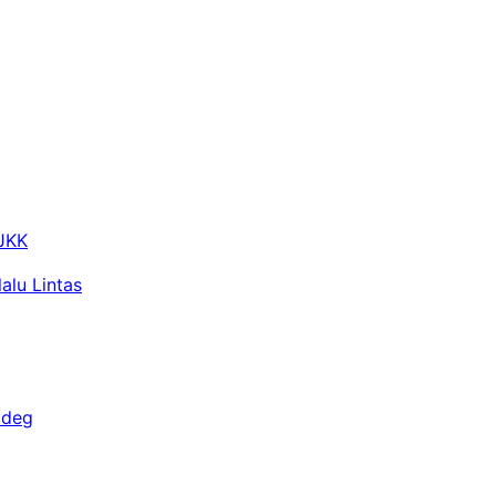
 JKK
alu Lintas
adeg