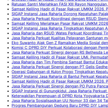
Ratusan Santri Meriahkan FASI XIII Rayon Nanggulan,
Samsat Keliling Hadir di Pasar Rakyat UMKM 2026,
SIGAP Instansi Jasa Raharja Dorong Kepatuhan Pajak
Jasa Raharja Perkuat Koordinasi dengan RSUD Slem
Samsat Keliling Meriahkan Pasar Rakyat UMKM 2026
SIGAP Instansi Jasa Raharja Tingkatkan Kepatuhan A
Jasa Raharja dan RSUD Wates Perkuat Koordinasi T
Jasa Raharja Perkuat Kualitas Pelayanan Santunan m
Eko Suwanto Ajak Gen Z Ramaikan Media Sosial den
Komisi C DPRD DIY Perkuat Kolaborasi dengan Pemk
Jasa Raharja Perkuat Sinergi dengan RS Bethesda Le
Samsat Keliling Hadir di Pasar Rakyat UMi, Permud
Jasa Raharja dan Tim Pembina Samsat Bantul Edukas
Jasa Raharja Perkuat Sinergi dengan PT Gelis Gedhe
Operasi Gabungan di Kulon Progo Tingkatkan Kepatu
SIGAP Instansi Jasa Raharja di Bantul Perkuat Kepa
Samsat Keliling Hadir di Pasar Rakyat UMKM 2026,
Jasa Raharja Perkuat Sinergi dengan PO Putra Pan
SIGAP Instansi di Gunungkidul, Jasa Raharja Perku
Keterwakilan Perempuan di DPRD Kota Yogyakarta D
Jasa Raharja Sosialisasikan UU Nomor 33 dan 34 Ta
Progres Pembangunan Gedung Baru DPRD DIY Lampau