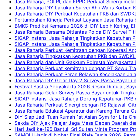
Jasa Raharja, POLRI, dan KPPD Perkuat Sinergi mela
Jasa Raharja DIY Lakukan Survei Ahli Waris Korban 
Jasa Raharja DIY Perkuat Kepatuhan PKB dan SWDKL
Pertumbuhan Kinerja Perkuat Layanan Jasa Raharja 
BMKG Prediksi Kemarau 2026 di DIY Lebih Kering, El 
Jasa Raharja Bersama Ditlantas Polda DIY Survei Ti
SIGAP Instansi Jasa Raharja Tingkatkan Kepatuhan 
SIGAP Instansi Jasa Raharja Tingkatkan Kepatuhan
Jasa Raharja Perkuat Kemitraan dengan Koperasi 
Jasa Raharja Tingkatkan Kepatuhan PKB dan SWDKLLJ
Jasa Raharja dan Unit Gakkum Polresta Yogyakarta P
Jasa Raharja Perkuat Kemitraan dengan PT Sewu Tra
Jasa Raharja Perkuat Peran Relawan Kecelakaan Jal
Jasa Raharja DIY Gelar Day 2 Survey Pasca Bayar un
Festival Sastra Yogyakarta 2026 Resmi Dimulai, Say
Jasa Raharja Gelar Survey Pasca Bayar untuk Tingka
SIGAP Instansi Jasa Raharja Dorong Kepatuhan PKB 
Jasa Raharja Perkuat Sinergi dengan RS Rajawali Citr
Jasa Raharja Edukasi Aparatur dan Karang Taruna Ga
DIY Siap Jadi Tuan Rumah 1st Asian Gym for Life Ch
Sekda DIY Ajak Pelajar Jaga Masa Depan Daerah de
Hari Jadi ke-195 Bantul, Sri Sultan Minta Program P
SAMOLI Hadir di Nobar Final Piala Dunia 2026, Per