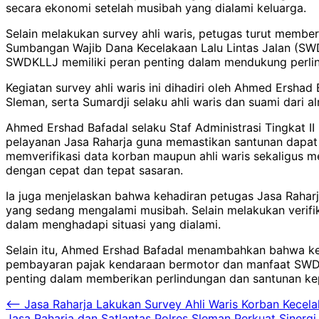
secara ekonomi setelah musibah yang dialami keluarga.
Selain melakukan survey ahli waris, petugas turut membe
Sumbangan Wajib Dana Kecelakaan Lalu Lintas Jalan (SW
SWDKLLJ memiliki peran penting dalam mendukung perlind
Kegiatan survey ahli waris ini dihadiri oleh Ahmed Ershad
Sleman, serta Sumardji selaku ahli waris dan suami dari 
Ahmed Ershad Bafadal selaku Staf Administrasi Tingkat I
pelayanan Jasa Raharja guna memastikan santunan dapat 
memverifikasi data korban maupun ahli waris sekaligus m
dengan cepat dan tepat sasaran.
Ia juga menjelaskan bahwa kehadiran petugas Jasa Rahar
yang sedang mengalami musibah. Selain melakukan verifi
dalam menghadapi situasi yang dialami.
Selain itu, Ahmed Ershad Bafadal menambahkan bahwa keg
pembayaran pajak kendaraan bermotor dan manfaat SWDK
penting dalam memberikan perlindungan dan santunan kepa
Navigasi
⟵
Jasa Raharja Lakukan Survey Ahli Waris Korban Kecel
Jasa Raharja dan Satlantas Polres Sleman Perkuat Sinerg