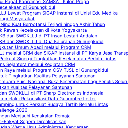
lui Rapat Koordinasi SAMSAT Kulon Progo
Kecelakaan di Gunungkidul
LJ Lewat Program SIGAP Instansi di Unisi Edu Medika
bagi Masyarakat
Nino Kuat Berpotensi Terjadi hingga Akhir Tahun
tik Rawan Kecelakaan di Kota Yogyakarta
PKB dan SWDKLLJ di PT Insan Lestari Andalan
 PKB dan SWDKLLJ di Dua Kalurahan Gunungkidul
Angkutan Umum Abadi melalui Program CRM
 melalui CRM dan SIGAP Instansi di PT Karya Jasa Trans
erkuat Sinergi Tingkatkan Keselamatan Berlalu Lintas
ns Sejahtera melalui Kegiatan CRM
an Raya melalui Program CSV TJSL di Gunungkidul
tuk Tingkatkan Kualitas Pelayanan Santunan
embara Puisi Nasional Buka Kesempatan bagi Penulis Selur
tkan Kualitas Pelayanan Santunan
dan SWDKLLJ di PT Sharp Electronics Indonesia
a melalui Rekonsiliasi Data Guarantee Letter
mping untuk Perkuat Budaya Tertib Berlalu Lintas
allenge 2026
ngan Menjauhi Kenakalan Remaja
ro-Rakyat Segera Direalisasikan
mudah Warga Urus Administrasi Kendaraan