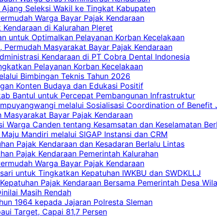
 Ajang Seleksi Wakil ke Tingkat Kabupaten
 Permudah Warga Bayar Pajak Kendaraan
 Kendaraan di Kalurahan Pleret
an untuk Optimalkan Pelayanan Korban Kecelakaan
, Permudah Masyarakat Bayar Pajak Kendaraan
dministrasi Kendaraan di PT Cobra Dental Indonesia
ingkatkan Pelayanan Korban Kecelakaan
elalui Bimbingan Teknis Tahun 2026
gan Konten Budaya dan Edukasi Positif
ab Bantul untuk Percepat Pembangunan Infrastruktur
mpuyangwangi melalui Sosialisasi Coordination of Benefit
ah Masyarakat Bayar Pajak Kendaraan
i Warga Canden tentang Kesamsatan dan Keselamatan Berl
 Maju Mandiri melalui SIGAP Instansi dan CRM
han Pajak Kendaraan dan Kesadaran Berlalu Lintas
tuhan Pajak Kendaraan Pemerintah Kalurahan
 Permudah Warga Bayar Pajak Kendaraan
casari untuk Tingkatkan Kepatuhan IWKBU dan SWDKLLJ
at Kepatuhan Pajak Kendaraan Bersama Pemerintah Desa Wil
inilai Masih Rendah
hun 1964 kepada Jajaran Polresta Sleman
i Target, Capai 81,7 Persen