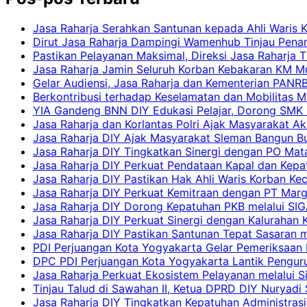
Jasa Raharja Serahkan Santunan kepada Ahli Waris 
Dirut Jasa Raharja Dampingi Wamenhub Tinjau Pena
Pastikan Pelayanan Maksimal, Direksi Jasa Raharja 
Jasa Raharja Jamin Seluruh Korban Kebakaran KM Mut
Gelar Audiensi, Jasa Raharja dan Kementerian PAN
Berkontribusi terhadap Keselamatan dan Mobilitas M
YIA Gandeng BNN DIY Edukasi Pelajar, Dorong SMK N
Jasa Raharja dan Korlantas Polri Ajak Masyarakat A
Jasa Raharja DIY Ajak Masyarakat Sleman Bangun Bud
Jasa Raharja DIY Tingkatkan Sinergi dengan PO Mat
Jasa Raharja DIY Perkuat Pendataan Kapal dan Kep
Jasa Raharja DIY Pastikan Hak Ahli Waris Korban Ke
Jasa Raharja DIY Perkuat Kemitraan dengan PT Ma
Jasa Raharja DIY Dorong Kepatuhan PKB melalui SIG
Jasa Raharja DIY Perkuat Sinergi dengan Kalurahan K
Jasa Raharja DIY Pastikan Santunan Tepat Sasaran m
PDI Perjuangan Kota Yogyakarta Gelar Pemeriksaan
DPC PDI Perjuangan Kota Yogyakarta Lantik Penguru
Jasa Raharja Perkuat Ekosistem Pelayanan melalui 
Tinjau Talud di Sawahan II, Ketua DPRD DIY Nuryadi
Jasa Raharja DIY Tingkatkan Kepatuhan Administrasi