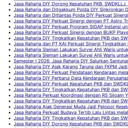
Jasa Raharja DIY Dorong Kepatuhan PKB, SWDKLLJ, d
Jasa Raharja dan Ditgakkum Polda DIY Sinkronkan 
Jasa Raharja dan Ditlantas Polda DIY Perkuat Sinerg
Jasa Raharja DIY Perkuat Sinergi dengan PT Astro
Jasa Raharja DIY Perkuat Program SIGAP Instansi 
Jasa Raharja DIY Perkuat Sinergi dengan BUKP Pla
Jasa Raharja DIY Tingkatkan Kepatuhan PKB dan SW
Jasa Raharja dan PT KAI Perkuat Sinergi Tingkatkan 
Jasa Raharja Sleman Lakukan Survei Ahli Waris unt
Jasa Raharja Sleman Lakukan Survei Ahli Waris unt
Semester I 2026, Jasa Raharja DIY Salurkan Santun
Jasa Raharja DIY Ajak Karang Taruna dan FKPM Jadi 
Jasa Raharja DIY Perkuat Pendataan Kendaraan mela
Jasa Raharja DIY Perbarui Data Kendaraan Perusahaa
Jasa Raharja DIY Perkuat Kepatuhan PKB dan SWDKL
Jasa Raharja DIY Tingkatkan Kepatuhan PKB dan SWD
Jasa Raharja Perkuat Koordinasi dengan RS Siloam 
Jasa Raharja DIY Tingkatkan Kepatuhan PKB dan SW
Jasa Raharja Ajak Generasi Muda Jadi Pelopor Kesel
Jasa Raharja Perkuat Budaya Tertib Lalu Lintas mela
Jasa Raharja DIY Tingkatkan Kepatuhan PKB dan SWD
Jasa Raharja DIY Dorong Kepatuhan PKB dan SWDKLLJ