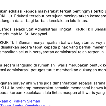
rikan edukasi kepada masyarakat terkait pentingnya terti
DKLLJ). Edukasi tersebut bertujuan meningkatkan kesada
ungan dasar bagi korban kecelakaan lalu lintas.
 Bafadal selaku Staf Administrasi Tingkat II KPJR Tk II Sl
almarhumah M. Sri Andayani.
I KPJR Tk II Sleman menyampaikan bahwa kegiatan survey a
disalurkan secara tepat kepada pihak yang berhak meneri
emastikan seluruh persyaratan administrasi telah terpenuh
ja secara langsung di rumah ahli waris merupakan bentuk
kasi administrasi, petugas turut memberikan dukungan mor
iatan survey ahli waris juga dimanfaatkan sebagai saran
LLJ. Ia berharap masyarakat semakin memahami bahwa ko
da korban kecelakaan lalu lintas maupun ahli waris yang d
akaan di Pakem Sleman
i Tekan Angka Kecelakaan
⟶