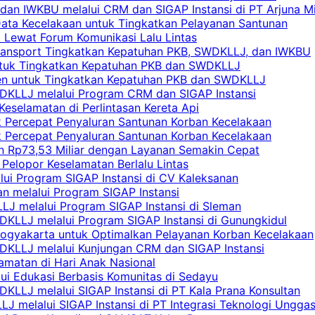
an IWKBU melalui CRM dan SIGAP Instansi di PT Arjuna Mi
Data Kecelakaan untuk Tingkatkan Pelayanan Santunan
i Lewat Forum Komunikasi Lalu Lintas
 Transport Tingkatkan Kepatuhan PKB, SWDKLLJ, dan IWKBU
untuk Tingkatkan Kepatuhan PKB dan SWDKLLJ
yen untuk Tingkatkan Kepatuhan PKB dan SWDKLLJ
DKLLJ melalui Program CRM dan SIGAP Instansi
Keselamatan di Perlintasan Kereta Api
uk Percepat Penyaluran Santunan Korban Kecelakaan
uk Percepat Penyaluran Santunan Korban Kecelakaan
an Rp73,53 Miliar dengan Layanan Semakin Cepat
Pelopor Keselamatan Berlalu Lintas
lui Program SIGAP Instansi di CV Kaleksanan
n melalui Program SIGAP Instansi
LJ melalui Program SIGAP Instansi di Sleman
KLLJ melalui Program SIGAP Instansi di Gunungkidul
Yogyakarta untuk Optimalkan Pelayanan Korban Kecelakaan
DKLLJ melalui Kunjungan CRM dan SIGAP Instansi
amatan di Hari Anak Nasional
lui Edukasi Berbasis Komunitas di Sedayu
KLLJ melalui SIGAP Instansi di PT Kala Prana Konsultan
 melalui SIGAP Instansi di PT Integrasi Teknologi Ungga