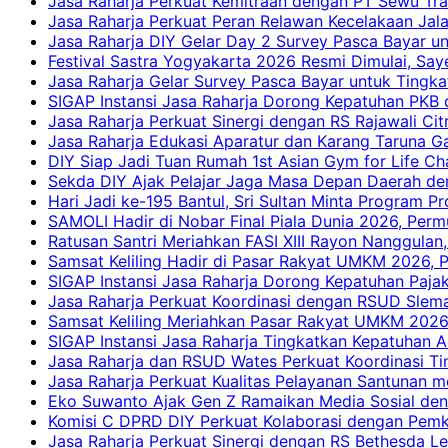
Jasa Raharja Perkuat Kemitraan dengan PT Sewu Tra
Jasa Raharja Perkuat Peran Relawan Kecelakaan Jal
Jasa Raharja DIY Gelar Day 2 Survey Pasca Bayar un
Festival Sastra Yogyakarta 2026 Resmi Dimulai, Say
Jasa Raharja Gelar Survey Pasca Bayar untuk Tingka
SIGAP Instansi Jasa Raharja Dorong Kepatuhan PKB 
Jasa Raharja Perkuat Sinergi dengan RS Rajawali Citr
Jasa Raharja Edukasi Aparatur dan Karang Taruna Ga
DIY Siap Jadi Tuan Rumah 1st Asian Gym for Life Ch
Sekda DIY Ajak Pelajar Jaga Masa Depan Daerah de
Hari Jadi ke-195 Bantul, Sri Sultan Minta Program P
SAMOLI Hadir di Nobar Final Piala Dunia 2026, Per
Ratusan Santri Meriahkan FASI XIII Rayon Nanggulan,
Samsat Keliling Hadir di Pasar Rakyat UMKM 2026,
SIGAP Instansi Jasa Raharja Dorong Kepatuhan Pajak
Jasa Raharja Perkuat Koordinasi dengan RSUD Slem
Samsat Keliling Meriahkan Pasar Rakyat UMKM 2026
SIGAP Instansi Jasa Raharja Tingkatkan Kepatuhan A
Jasa Raharja dan RSUD Wates Perkuat Koordinasi T
Jasa Raharja Perkuat Kualitas Pelayanan Santunan m
Eko Suwanto Ajak Gen Z Ramaikan Media Sosial den
Komisi C DPRD DIY Perkuat Kolaborasi dengan Pemk
Jasa Raharja Perkuat Sinergi dengan RS Bethesda Le