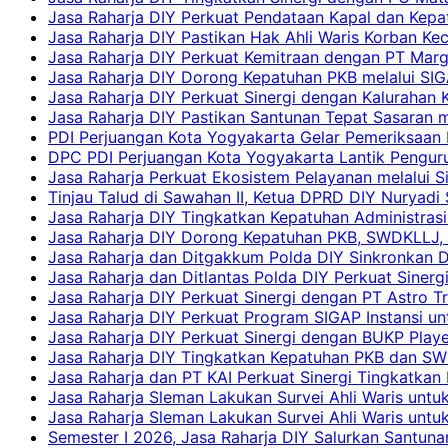
Jasa Raharja DIY Perkuat Pendataan Kapal dan Kep
Jasa Raharja DIY Pastikan Hak Ahli Waris Korban Ke
Jasa Raharja DIY Perkuat Kemitraan dengan PT Ma
Jasa Raharja DIY Dorong Kepatuhan PKB melalui SIG
Jasa Raharja DIY Perkuat Sinergi dengan Kalurahan K
Jasa Raharja DIY Pastikan Santunan Tepat Sasaran m
PDI Perjuangan Kota Yogyakarta Gelar Pemeriksaan
DPC PDI Perjuangan Kota Yogyakarta Lantik Penguru
Jasa Raharja Perkuat Ekosistem Pelayanan melalui 
Tinjau Talud di Sawahan II, Ketua DPRD DIY Nuryadi
Jasa Raharja DIY Tingkatkan Kepatuhan Administrasi
Jasa Raharja DIY Dorong Kepatuhan PKB, SWDKLLJ, d
Jasa Raharja dan Ditgakkum Polda DIY Sinkronkan 
Jasa Raharja dan Ditlantas Polda DIY Perkuat Sinerg
Jasa Raharja DIY Perkuat Sinergi dengan PT Astro
Jasa Raharja DIY Perkuat Program SIGAP Instansi 
Jasa Raharja DIY Perkuat Sinergi dengan BUKP Pla
Jasa Raharja DIY Tingkatkan Kepatuhan PKB dan SW
Jasa Raharja dan PT KAI Perkuat Sinergi Tingkatkan 
Jasa Raharja Sleman Lakukan Survei Ahli Waris unt
Jasa Raharja Sleman Lakukan Survei Ahli Waris unt
Semester I 2026, Jasa Raharja DIY Salurkan Santun