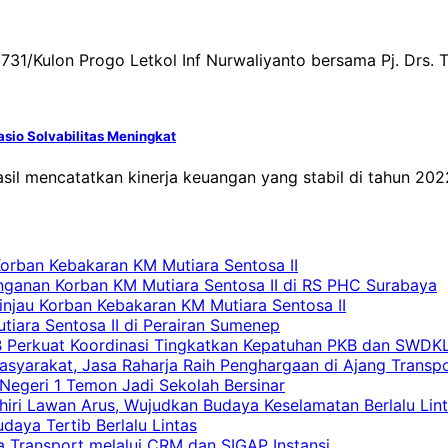
1/Kulon Progo Letkol Inf Nurwaliyanto bersama Pj. Drs. Tr
asio Solvabilitas Meningkat
sil mencatatkan kinerja keuangan yang stabil di tahun 2022
Korban Kebakaran KM Mutiara Sentosa II
nganan Korban KM Mutiara Sentosa II di RS PHC Surabaya
Tinjau Korban Kebakaran KM Mutiara Sentosa II
iara Sentosa II di Perairan Sumenep
RB Perkuat Koordinasi Tingkatkan Kepatuhan PKB dan SWDK
asyarakat, Jasa Raharja Raih Penghargaan di Ajang Transp
egeri 1 Temon Jadi Sekolah Bersinar
khiri Lawan Arus, Wujudkan Budaya Keselamatan Berlalu Lin
aya Tertib Berlalu Lintas
a Transport melalui CRM dan SIGAP Instansi