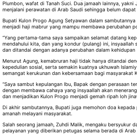
Plumbon, wafat di Tanah Suci. Dua jamaah lainnya, yakni
menjalani perawatan di Arab Saudi sehingga belum dapa
Bupati Kulon Progo Agung Setyawan dalam sambutannya m
menjadi haji mabrur yang mampu membawa perubahan posi
“Yang pertama-tama saya sampaikan selamat datang kepada
mendahului kita, dan yang kondur (pulang) ini, insyaall
dan ditandai dengan adanya perubahan dalam kehidupan k
Menurut Agung, kemabruran haji tidak hanya ditandai de
kepedulian sosial, serta semakin kuatnya ukhuwah Isla
semangat kerukunan dan kebersamaan bagi masyarakat K
“Saya sambut kepulangan Ibu, Bapak dengan perasaan terha
dengan membawa cahaya yang insyaallah akan menerangi m
dan menjadikan Kulon Progo menjadi gemah ripah loh jina
Di akhir sambutannya, Bupati juga memohon doa kepada p
amanah melayani masyarakat.
Salah seorang jamaah, Zuhdi Malik, mengaku bersyukur dap
pelayanan yang diberikan petugas selama berada di Arab 