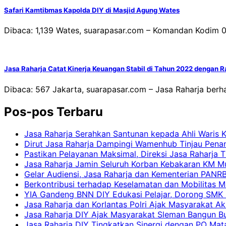
Safari Kamtibmas Kapolda DIY di Masjid Agung Wates
Dibaca: 1,139 Wates, suarapasar.com – Komandan Kodim 073
Jasa Raharja Catat Kinerja Keuangan Stabil di Tahun 2022 dengan R
Dibaca: 567 Jakarta, suarapasar.com – Jasa Raharja berha
Pos-pos Terbaru
Jasa Raharja Serahkan Santunan kepada Ahli Waris 
Dirut Jasa Raharja Dampingi Wamenhub Tinjau Pena
Pastikan Pelayanan Maksimal, Direksi Jasa Raharja 
Jasa Raharja Jamin Seluruh Korban Kebakaran KM Mut
Gelar Audiensi, Jasa Raharja dan Kementerian PAN
Berkontribusi terhadap Keselamatan dan Mobilitas M
YIA Gandeng BNN DIY Edukasi Pelajar, Dorong SMK N
Jasa Raharja dan Korlantas Polri Ajak Masyarakat A
Jasa Raharja DIY Ajak Masyarakat Sleman Bangun Bud
Jasa Raharja DIY Tingkatkan Sinergi dengan PO Mat