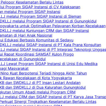
Pelopor Keselamatan Berlalu Lintas
lui Program SIGAP Instansi di CV Kaleksanan
n melalui Program SIGAP Instansi
LJ melalui Program SIGAP Instansi di Sleman
KLLJ melalui Program SIGAP Instansi di Gunungkidul
Yogyakarta untuk Optimalkan Pelayanan Korban Kecelakaan
DKLLJ melalui Kunjungan CRM dan SIGAP Instansi
amatan di Hari Anak Nasional
lui Edukasi Berbasis Komunitas di Sedayu
KLLJ melalui SIGAP Instansi di PT Kala Prana Konsultan
 melalui SIGAP Instansi di PT Integrasi Teknologi Ungga
lui Rapat Koordinasi SAMSAT Kulon Progo
Kecelakaan di Gunungkidul
LJ Lewat Program SIGAP Instansi di Unisi Edu Medika
bagi Masyarakat
Nino Kuat Berpotensi Terjadi hingga Akhir Tahun
tik Rawan Kecelakaan di Kota Yogyakarta
PKB dan SWDKLLJ di PT Insan Lestari Andalan
 PKB dan SWDKLLJ di Dua Kalurahan Gunungkidul
Angkutan Umum Abadi melalui Program CRM
 melalui CRM dan SIGAP Instansi di PT Karya Jasa Trans
erkuat Sinergi Tingkatkan Keselamatan Berlalu Lintas