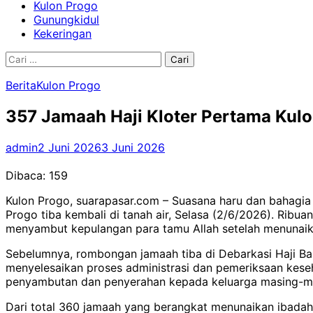
Kulon Progo
Gunungkidul
Kekeringan
Cari
untuk:
Berita
Kulon Progo
357 Jamaah Haji Kloter Pertama Kul
admin
2 Juni 2026
3 Juni 2026
Dibaca:
159
Kulon Progo, suarapasar.com – Suasana haru dan bahagia 
Progo tiba kembali di tanah air, Selasa (2/6/2026). Ribu
menyambut kepulangan para tamu Allah setelah menunaikan
Sebelumnya, rombongan jamaah tiba di Debarkasi Haji Ban
menyelesaikan proses administrasi dan pemeriksaan kese
penyambutan dan penyerahan kepada keluarga masing-m
Dari total 360 jamaah yang berangkat menunaikan ibadah 