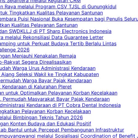
ns Sejahtera melalui Kegiatan CRM
an Raya melalui Program CSV TJSL di Gunungkidul
tuk Tingkatkan Kualitas Pelayanan Santunan
embara Puisi Nasional Buka Kesempatan bagi Penulis Selur
tkan Kualitas Pelayanan Santunan
dan SWDKLLJ di PT Sharp Electronics Indonesia
a melalui Rekonsiliasi Data Guarantee Letter
mping untuk Perkuat Budaya Tertib Berlalu Lintas
allenge 2026
ngan Menjauhi Kenakalan Remaja
ro-Rakyat Segera Direalisasikan
mudah Warga Urus Administrasi Kendaraan
 Ajang Seleksi Wakil ke Tingkat Kabupaten
 Permudah Warga Bayar Pajak Kendaraan
 Kendaraan di Kalurahan Pleret
an untuk Optimalkan Pelayanan Korban Kecelakaan
, Permudah Masyarakat Bayar Pajak Kendaraan
dministrasi Kendaraan di PT Cobra Dental Indonesia
ingkatkan Pelayanan Korban Kecelakaan
elalui Bimbingan Teknis Tahun 2026
gan Konten Budaya dan Edukasi Positif
ab Bantul untuk Percepat Pembangunan Infrastruktur
mpuyangwangi melalui Sosialisasi Coordination of Benefit