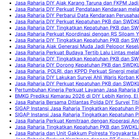
Jasa Raharja DIY Ajak Karang Taruna dan FKPM Jadi 
Jasa Raharja DIY Perkuat Pendataan Kendaraan mela
Jasa Raharja DIY Perbarui Data Kendaraan Perusahaa
Jasa Raharja DIY Perkuat Kepatuhan PKB dan SWDKL
Jasa Raharja DIY Tingkatkan Kepatuhan PKB dan SWD
Jasa Raharja Perkuat Koordinasi dengan RS Siloam 
Jasa Raharja DIY Tingkatkan Kepatuhan PKB dan SW
Jasa Raharja Ajak Generasi Muda Jadi Pelopor Kesel
Jasa Raharja Perkuat Budaya Tertib Lalu Lintas mela
Jasa Raharja DIY Tingkatkan Kepatuhan PKB dan SWD
Jasa Raharja DIY Dorong Kepatuhan PKB dan SWDKLLJ
Jasa Raharja, POLRI, dan KPPD Perkuat Sinergi mela
Jasa Raharja DIY Lakukan Survei Ahli Waris Korban 
Jasa Raharja DIY Perkuat Kepatuhan PKB dan SWDKL
Pertumbuhan Kinerja Perkuat Layanan Jasa Raharja 
BMKG Prediksi Kemarau 2026 di DIY Lebih Kering, El 
Jasa Raharja Bersama Ditlantas Polda DIY Survei Ti
SIGAP Instansi Jasa Raharja Tingkatkan Kepatuhan 
SIGAP Instansi Jasa Raharja Tingkatkan Kepatuhan
Jasa Raharja Perkuat Kemitraan dengan Koperasi 
Jasa Raharja Tingkatkan Kepatuhan PKB dan SWDKLLJ
Jasa Raharja dan Unit Gakkum Polresta Yogyakarta P