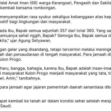
 Jalal Amat Iman (66) warga Karangsari, Pengasih dan Sabi
t kembali bersama rombongan.
enyampaikan rasa syukur sekaligus kebanggaan atas kepul
tif bagi lingkungan dan masyarakat.
 Ibu, Bapak semua sejumlah 357 dari total 360. Yang saki
ah semuanya sehat nggih, Bapak? Semoga Ibu, Bapak semua d
ita,” ujar Agung Setyawan.
ngan gelar yang disandang, tetapi tercermin melalui meni
miyah dan persaudaraan di tengah masyarakat. Para jamaa
ulon Progo.
ru, bangga, bahagia, karena Ibu, Bapak adalah insan-insan
asyarakat Kulon Progo menjadi masyarakat yang tata, titi
wi. Amin,” tambahnya.
ara jamaah agar jajaran pemerintah daerah senantiasa di
at kembali ke tanah air dalam kondisi sehat setelah menjal
Saudi.