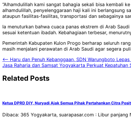
“Alhamdulillah kami sangat bahagia sekali bisa kembali k
alhamdulillah, penyelenggaraan haji kali ini berlangsung
ataupun fasilitas-fasilitas, transportasi dan sebagainya sa
Ia menuturkan bahwa cuaca panas ekstrem di Arab Saudi d
sesuai ketentuan ibadah. Kebahagiaan terbesar, menurut
Pemerintah Kabupaten Kulon Progo berharap seluruh rangk
masih menjalani perawatan di Arab Saudi agar segera puli
Navigasi
⟵
Haru dan Penuh Kebanggaan, SDN Warungboto Lepas S
Jasa Raharja dan Samsat Yogyakarta Perkuat Kepatuhan 
pos
Related Posts
Ketua DPRD DIY, Nuryadi Ajak Semua Pihak Pertahankan Citra Posit
Dibaca: 365 Yogyakarta, suarapasar.com : Libur panjang 