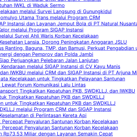
atuhan IWKL di Waduk Sermo
celakaan melalui Survei Langsung di Gunungkidul
rgomulyo Utama Trans melalui Program CRM
AP Instansi dan Layanan Jemput Bola di PT Natural Nusant
elor melalui Program SIGAP Instansi
elalui Survei Ahli Waris Korban Kecelakaan
 Kesehatan Lansia, Dorong Peningkatan Anggaran JSLU
s Ranting, Baguna, TMP, dan Bamusi, Perkuat Pengabdian 
Sinergi dengan Pemprov dan Polda Jambi
 Siap Perjuangkan Pelebaran Jalan Lanjutan
 Kendaraan melalui SIGAP Instansi di CV Kayu Manis
an IWKBU melalui CRM dan SIGAP Instansi di PT Arjuna Mi
Data Kecelakaan untuk Tingkatkan Pelayanan Santunan
i Lewat Forum Komunikasi Lalu Lintas
 Transport Tingkatkan Kepatuhan PKB, SWDKLLJ, dan IWKBU
untuk Tingkatkan Kepatuhan PKB dan SWDKLLJ
yen untuk Tingkatkan Kepatuhan PKB dan SWDKLLJ
DKLLJ melalui Program CRM dan SIGAP Instansi
Keselamatan di Perlintasan Kereta Api
uk Percepat Penyaluran Santunan Korban Kecelakaan
uk Percepat Penyaluran Santunan Korban Kecelakaan
an Rp73,53 Miliar dengan Layanan Semakin Cepat