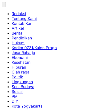
Skip
to
Redaksi
content
Tentang Kami
Kontak Kami
Artikel
Berita
Pendidikan
Hukum
Kodim 0731/Kulon Progo
Jasa Raharja
Ekonomi
Kesehatan
Hiburan
Olah raga
Politik
Lingkungan
Seni Budaya
Sosial
PMI
DIY
Kota Yogyakarta