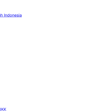
uh Indonesia
 JKK