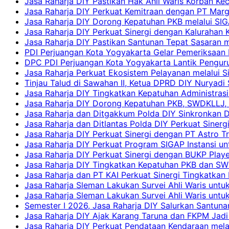
Jasa Raharja DIY Pastikan Hak Ahli Waris Korban Ke
Jasa Raharja DIY Perkuat Kemitraan dengan PT Ma
Jasa Raharja DIY Dorong Kepatuhan PKB melalui SIG
Jasa Raharja DIY Perkuat Sinergi dengan Kalurahan K
Jasa Raharja DIY Pastikan Santunan Tepat Sasaran m
PDI Perjuangan Kota Yogyakarta Gelar Pemeriksaan
DPC PDI Perjuangan Kota Yogyakarta Lantik Penguru
Jasa Raharja Perkuat Ekosistem Pelayanan melalui 
Tinjau Talud di Sawahan II, Ketua DPRD DIY Nuryadi
Jasa Raharja DIY Tingkatkan Kepatuhan Administrasi
Jasa Raharja DIY Dorong Kepatuhan PKB, SWDKLLJ, d
Jasa Raharja dan Ditgakkum Polda DIY Sinkronkan 
Jasa Raharja dan Ditlantas Polda DIY Perkuat Sinerg
Jasa Raharja DIY Perkuat Sinergi dengan PT Astro
Jasa Raharja DIY Perkuat Program SIGAP Instansi 
Jasa Raharja DIY Perkuat Sinergi dengan BUKP Pla
Jasa Raharja DIY Tingkatkan Kepatuhan PKB dan SW
Jasa Raharja dan PT KAI Perkuat Sinergi Tingkatkan 
Jasa Raharja Sleman Lakukan Survei Ahli Waris unt
Jasa Raharja Sleman Lakukan Survei Ahli Waris unt
Semester I 2026, Jasa Raharja DIY Salurkan Santun
Jasa Raharja DIY Ajak Karang Taruna dan FKPM Jadi 
Jasa Raharja DIY Perkuat Pendataan Kendaraan mela