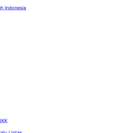
uh Indonesia
 JKK
alu Lintas