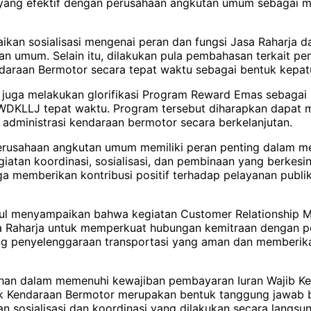
ng efektif dengan perusahaan angkutan umum sebagai mit
ikan sosialisasi mengenai peran dan fungsi Jasa Raharja
n umum. Selain itu, dilakukan pula pembahasan terkait pen
araan Bermotor secara tepat waktu sebagai bentuk kepatu
ja juga melakukan glorifikasi Program Reward Emas sebagai
KLLJ tepat waktu. Program tersebut diharapkan dapat me
dministrasi kendaraan bermotor secara berkelanjutan.
erusahaan angkutan umum memiliki peran penting dalam me
kegiatan koordinasi, sosialisasi, dan pembinaan yang berk
memberikan kontribusi positif terhadap pelayanan publik 
 menyampaikan bahwa kegiatan Customer Relationship Man
 Raharja untuk memperkuat hubungan kemitraan dengan p
ng penyelenggaraan transportasi yang aman dan memberik
tuhan dalam memenuhi kewajiban pembayaran Iuran Wajib
ajak Kendaraan Bermotor merupakan bentuk tanggung jawa
atan sosialisasi dan koordinasi yang dilakukan secara lang