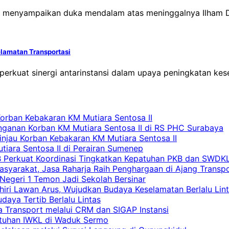
h menyampaikan duka mendalam atas meninggalnya Ilham Dw
elamatan Transportasi
rkuat sinergi antarinstansi dalam upaya peningkatan kese
Korban Kebakaran KM Mutiara Sentosa II
nganan Korban KM Mutiara Sentosa II di RS PHC Surabaya
Tinjau Korban Kebakaran KM Mutiara Sentosa II
iara Sentosa II di Perairan Sumenep
RB Perkuat Koordinasi Tingkatkan Kepatuhan PKB dan SWDK
asyarakat, Jasa Raharja Raih Penghargaan di Ajang Transp
egeri 1 Temon Jadi Sekolah Bersinar
khiri Lawan Arus, Wujudkan Budaya Keselamatan Berlalu Lin
aya Tertib Berlalu Lintas
a Transport melalui CRM dan SIGAP Instansi
atuhan IWKL di Waduk Sermo