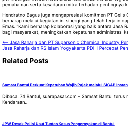
pemahaman serta kesadaran mitra terhadap pentingnya ke
Hendratno Bagus juga mengapresiasi komitmen PT Gelis 
berharap melalui kegiatan ini sinergi yang telah terjal
Emas. “Kami berharap kolaborasi yang baik antara Jasa
bagi masyarakat, meningkatkan kepatuhan administrasi ke
Navigasi
⟵
Jasa Raharja dan PT Supersonic Chemical Industry Pe
Jasa Raharja dan RS Islam Yogyakarta PDHI Percepat Peny
pos
Related Posts
Samsat Bantul Perkuat Kepatuhan Wajib Pajak melalui SIGAP Instans
Dibaca: 74 Bantul, suarapasar.com – Samsat Bantul teru
Kendaraan…
JPW Desak Polisi Usut Tuntas Kasus Pengeroyokan di Bantul