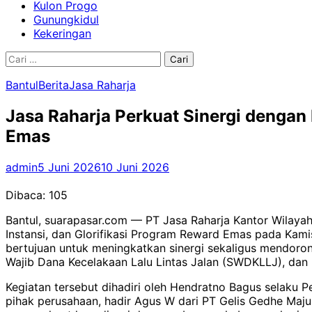
Kulon Progo
Gunungkidul
Kekeringan
Cari
untuk:
Bantul
Berita
Jasa Raharja
Jasa Raharja Perkuat Sinergi denga
Emas
admin
5 Juni 2026
10 Juni 2026
Dibaca:
105
Bantul, suarapasar.com — PT Jasa Raharja Kantor Wilaya
Instansi, dan Glorifikasi Program Reward Emas pada Kami
bertujuan untuk meningkatkan sinergi sekaligus mendor
Wajib Dana Kecelakaan Lalu Lintas Jalan (SWDKLLJ), dan
Kegiatan tersebut dihadiri oleh Hendratno Bagus selaku
pihak perusahaan, hadir Agus W dari PT Gelis Gedhe Maju 