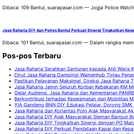
Dibaca: 109 Bantul, suarapasar.com — Jogja Police Watc
Jasa Raharja DIY dan Polres Bantul Perkuat Sinergi Tingkatkan Kes
Dibaca: 101 Bantul, suarapasar.com — Dalam rangka mempe
Pos-pos Terbaru
Jasa Raharja Serahkan Santunan kepada Ahli Waris 
Dirut Jasa Raharja Dampingi Wamenhub Tinjau Pena
Pastikan Pelayanan Maksimal, Direksi Jasa Raharja 
Jasa Raharja Jamin Seluruh Korban Kebakaran KM Mut
Gelar Audiensi, Jasa Raharja dan Kementerian PAN
Berkontribusi terhadap Keselamatan dan Mobilitas M
YIA Gandeng BNN DIY Edukasi Pelajar, Dorong SMK N
Jasa Raharja dan Korlantas Polri Ajak Masyarakat A
Jasa Raharja DIY Ajak Masyarakat Sleman Bangun Bud
Jasa Raharja DIY Tingkatkan Sinergi dengan PO Mat
Jasa Raharja DIY Perkuat Pendataan Kapal dan Kep