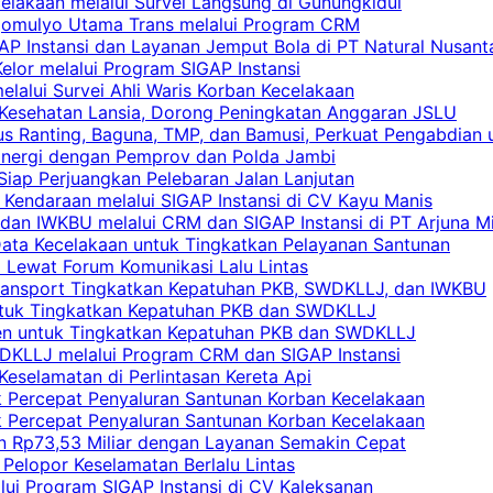
celakaan melalui Survei Langsung di Gunungkidul
rgomulyo Utama Trans melalui Program CRM
AP Instansi dan Layanan Jemput Bola di PT Natural Nusant
elor melalui Program SIGAP Instansi
elalui Survei Ahli Waris Korban Kecelakaan
 Kesehatan Lansia, Dorong Peningkatan Anggaran JSLU
s Ranting, Baguna, TMP, dan Bamusi, Perkuat Pengabdian 
Sinergi dengan Pemprov dan Polda Jambi
 Siap Perjuangkan Pelebaran Jalan Lanjutan
 Kendaraan melalui SIGAP Instansi di CV Kayu Manis
an IWKBU melalui CRM dan SIGAP Instansi di PT Arjuna Mi
Data Kecelakaan untuk Tingkatkan Pelayanan Santunan
i Lewat Forum Komunikasi Lalu Lintas
 Transport Tingkatkan Kepatuhan PKB, SWDKLLJ, dan IWKBU
untuk Tingkatkan Kepatuhan PKB dan SWDKLLJ
yen untuk Tingkatkan Kepatuhan PKB dan SWDKLLJ
DKLLJ melalui Program CRM dan SIGAP Instansi
Keselamatan di Perlintasan Kereta Api
uk Percepat Penyaluran Santunan Korban Kecelakaan
uk Percepat Penyaluran Santunan Korban Kecelakaan
an Rp73,53 Miliar dengan Layanan Semakin Cepat
Pelopor Keselamatan Berlalu Lintas
lui Program SIGAP Instansi di CV Kaleksanan