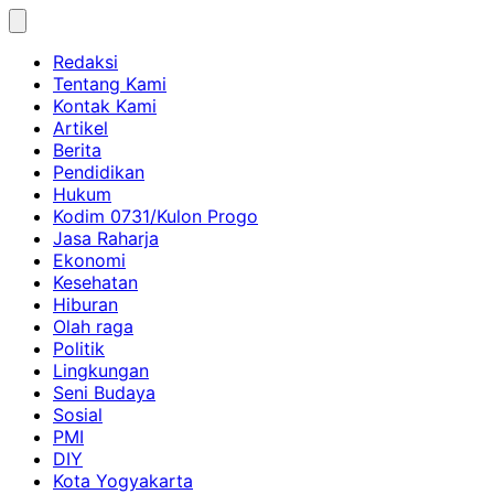
Skip
to
Redaksi
content
Tentang Kami
Kontak Kami
Artikel
Berita
Pendidikan
Hukum
Kodim 0731/Kulon Progo
Jasa Raharja
Ekonomi
Kesehatan
Hiburan
Olah raga
Politik
Lingkungan
Seni Budaya
Sosial
PMI
DIY
Kota Yogyakarta