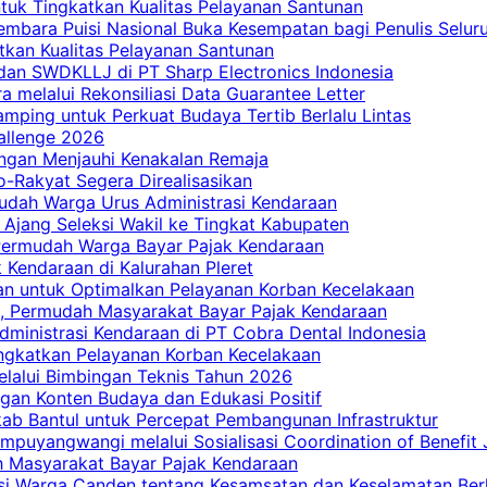
tuk Tingkatkan Kualitas Pelayanan Santunan
embara Puisi Nasional Buka Kesempatan bagi Penulis Selur
tkan Kualitas Pelayanan Santunan
dan SWDKLLJ di PT Sharp Electronics Indonesia
a melalui Rekonsiliasi Data Guarantee Letter
mping untuk Perkuat Budaya Tertib Berlalu Lintas
allenge 2026
ngan Menjauhi Kenakalan Remaja
ro-Rakyat Segera Direalisasikan
mudah Warga Urus Administrasi Kendaraan
 Ajang Seleksi Wakil ke Tingkat Kabupaten
 Permudah Warga Bayar Pajak Kendaraan
 Kendaraan di Kalurahan Pleret
an untuk Optimalkan Pelayanan Korban Kecelakaan
, Permudah Masyarakat Bayar Pajak Kendaraan
dministrasi Kendaraan di PT Cobra Dental Indonesia
ingkatkan Pelayanan Korban Kecelakaan
elalui Bimbingan Teknis Tahun 2026
gan Konten Budaya dan Edukasi Positif
ab Bantul untuk Percepat Pembangunan Infrastruktur
mpuyangwangi melalui Sosialisasi Coordination of Benefit
ah Masyarakat Bayar Pajak Kendaraan
i Warga Canden tentang Kesamsatan dan Keselamatan Berl