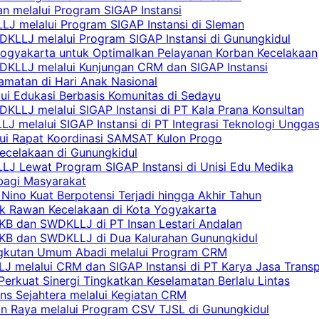
n melalui Program SIGAP Instansi
LJ melalui Program SIGAP Instansi di Sleman
KLLJ melalui Program SIGAP Instansi di Gunungkidul
Yogyakarta untuk Optimalkan Pelayanan Korban Kecelakaan
DKLLJ melalui Kunjungan CRM dan SIGAP Instansi
amatan di Hari Anak Nasional
lui Edukasi Berbasis Komunitas di Sedayu
KLLJ melalui SIGAP Instansi di PT Kala Prana Konsultan
 melalui SIGAP Instansi di PT Integrasi Teknologi Ungga
lui Rapat Koordinasi SAMSAT Kulon Progo
Kecelakaan di Gunungkidul
LJ Lewat Program SIGAP Instansi di Unisi Edu Medika
bagi Masyarakat
Nino Kuat Berpotensi Terjadi hingga Akhir Tahun
tik Rawan Kecelakaan di Kota Yogyakarta
PKB dan SWDKLLJ di PT Insan Lestari Andalan
 PKB dan SWDKLLJ di Dua Kalurahan Gunungkidul
Angkutan Umum Abadi melalui Program CRM
 melalui CRM dan SIGAP Instansi di PT Karya Jasa Trans
erkuat Sinergi Tingkatkan Keselamatan Berlalu Lintas
ns Sejahtera melalui Kegiatan CRM
an Raya melalui Program CSV TJSL di Gunungkidul