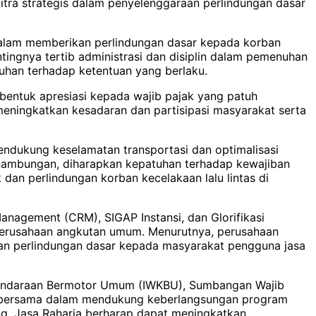
ra strategis dalam penyelenggaraan perlindungan dasar
 dalam memberikan perlindungan dasar kepada korban
tingnya tertib administrasi dan disiplin dalam pemenuhan
han terhadap ketentuan yang berlaku.
 bentuk apresiasi kepada wajib pajak yang patuh
ningkatkan kesadaran dan partisipasi masyarakat serta
ndukung keselamatan transportasi dan optimalisasi
esinambungan, diharapkan kepatuhan terhadap kewajiban
dan perlindungan korban kecelakaan lalu lintas di
agement (CRM), SIGAP Instansi, dan Glorifikasi
erusahaan angkutan umum. Menurutnya, perusahaan
an perlindungan dasar kepada masyarakat pengguna jasa
 Kendaraan Bermotor Umum (IWKBU), Sumbangan Wajib
b bersama dalam mendukung keberlangsungan program
sung, Jasa Raharja berharap dapat meningkatkan