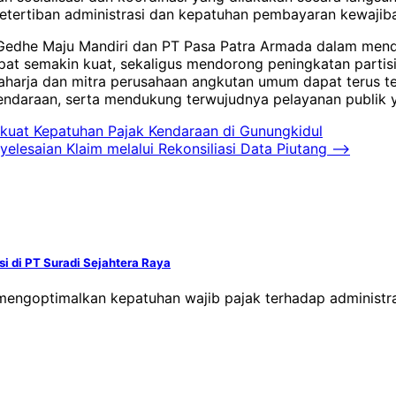
tertiban administrasi dan kepatuhan pembayaran kewajiba
Gedhe Maju Mandiri dan PT Pasa Patra Armada dalam mend
in dapat semakin kuat, sekaligus mendorong peningkatan pa
 Raharja dan mitra perusahaan angkutan umum dapat terus
ndaraan, serta mendukung terwujudnya pelayanan publik ya
rkuat Kepatuhan Pajak Kendaraan di Gunungkidul
elesaian Klaim melalui Rekonsiliasi Data Piutang
⟶
i di PT Suradi Sejahtera Raya
s mengoptimalkan kepatuhan wajib pajak terhadap administ