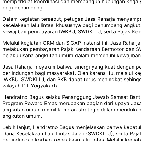
memperkuat koordinasi dan membangun hubungan kerja ya
bagi penumpang.
Dalam kegiatan tersebut, petugas Jasa Raharja menyampa
kecelakaan lalu lintas, khususnya bagi penumpang angkuta
kewajiban pembayaran IWKBU, SWDKLLJ, serta Pajak Kend
Melalui kegiatan CRM dan SIGAP Instansi ini, Jasa Rahar
melakukan pembayaran Pajak Kendaraan Bermotor dan SWD
pelaku usaha angkutan umum dalam memenuhi kewajiban a
Jasa Raharja meyakini bahwa sinergi yang kuat dengan p
perlindungan bagi masyarakat. Oleh karena itu, melalui 
IWKBU, SWDKLLJ, dan PKB dapat terus meningkat sehingga 
wilayah D.I. Yogyakarta.
Hendratno Bagus selaku Penanggung Jawab Samsat Bantul
Program Reward Emas merupakan bagian dari upaya Jasa
angkutan umum memiliki peran strategis dalam menduku
angkutan umum.
Lebih lanjut, Hendratno Bagus menjelaskan bahwa kepa
Dana Kecelakaan Lalu Lintas Jalan (SWDKLLJ), serta P
perlindungan korban kecelakaan lalu lintas. Melalui kegi