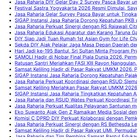
Jasa Raharja DIY Gelar Day 2 Survey Pasca Bayar un
Festival Sastra Yogyakarta 2026 Resmi Dimulai, Say
Jasa Raharja Gelar Survey Pasca Bayar untuk Tingka
SIGAP Instansi Jasa Raharja Dorong Kepatuhan PKB 
Jasa Raharja Perkuat Sinergi dengan RS Rajawali Citr
Jasa Raharja Edukasi Aparatur dan Karang Taruna Ga
DIY Siap Jadi Tuan Rumah 1st Asian Gym for Life Ch
Sekda DIY Ajak Pelajar Jaga Masa Depan Daerah de
Hari Jadi ke-195 Bantul, Sri Sultan Minta Program P
SAMOLI Hadir di Nobar Final Piala Dunia 2026, Per
Ratusan Santri Meriahkan FASI XIII Rayon Nanggulan,
Samsat Keliling Hadir di Pasar Rakyat UMKM 2026,
SIGAP Instansi Jasa Raharja Dorong Kepatuhan Pajak
Jasa Raharja Perkuat Koordinasi dengan RSUD Slem
Samsat Keliling Meriahkan Pasar Rakyat UMKM 2026
SIGAP Instansi Jasa Raharja Tingkatkan Kepatuhan A
Jasa Raharja dan RSUD Wates Perkuat Koordinasi T
Jasa Raharja Perkuat Kualitas Pelayanan Santunan m
Eko Suwanto Ajak Gen Z Ramaikan Media Sosial den
Komisi C DPRD DIY Perkuat Kolaborasi dengan Pemk
Jasa Raharja Perkuat Sinergi dengan RS Bethesda Le
Samsat Keliling Hadir di Pasar Rakyat UMi, Permud
Jasa Raharja dan Tim Pembina Samsat Bantul Edukas