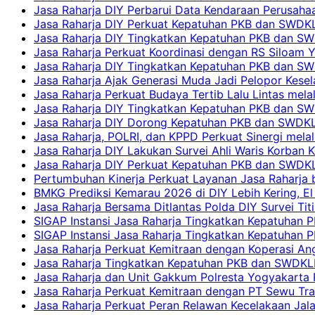
Jasa Raharja DIY Perbarui Data Kendaraan Perusahaa
Jasa Raharja DIY Perkuat Kepatuhan PKB dan SWDKL
Jasa Raharja DIY Tingkatkan Kepatuhan PKB dan SWD
Jasa Raharja Perkuat Koordinasi dengan RS Siloam 
Jasa Raharja DIY Tingkatkan Kepatuhan PKB dan SW
Jasa Raharja Ajak Generasi Muda Jadi Pelopor Kesel
Jasa Raharja Perkuat Budaya Tertib Lalu Lintas mela
Jasa Raharja DIY Tingkatkan Kepatuhan PKB dan SWD
Jasa Raharja DIY Dorong Kepatuhan PKB dan SWDKLLJ
Jasa Raharja, POLRI, dan KPPD Perkuat Sinergi mela
Jasa Raharja DIY Lakukan Survei Ahli Waris Korban 
Jasa Raharja DIY Perkuat Kepatuhan PKB dan SWDKL
Pertumbuhan Kinerja Perkuat Layanan Jasa Raharja 
BMKG Prediksi Kemarau 2026 di DIY Lebih Kering, El 
Jasa Raharja Bersama Ditlantas Polda DIY Survei Ti
SIGAP Instansi Jasa Raharja Tingkatkan Kepatuhan 
SIGAP Instansi Jasa Raharja Tingkatkan Kepatuhan
Jasa Raharja Perkuat Kemitraan dengan Koperasi 
Jasa Raharja Tingkatkan Kepatuhan PKB dan SWDKLLJ
Jasa Raharja dan Unit Gakkum Polresta Yogyakarta P
Jasa Raharja Perkuat Kemitraan dengan PT Sewu Tra
Jasa Raharja Perkuat Peran Relawan Kecelakaan Jal