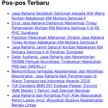
Pos-pos Terbaru
Jasa Raharja Serahkan Santunan kepada Ahli Waris
Korban Kebakaran KM Mutiara Sentosa II
Dirut Jasa Raharja Dampingi Wamenhub Tinjau
Penanganan Korban KM Mutiara Sentosa II di RS
PHC Surabaya
Pastikan Pelayanan Maksimal, Direksi Jasa Raharja
Tinjau Korban Kebakaran KM Mutiara Sentosa II
Jasa Raharja Jamin Seluruh Korban Kebakaran KM
Mutiara Sentosa II di Perairan Sumenep
Gelar Audiensi, Jasa Raharja dan Kementerian
PANRB Perkuat Koordinasi Tingkatkan Kepatuhan
PKB dan SWDKLLJ
Berkontribusi terhadap Keselamatan dan Mobilitas
Masyarakat, Jasa Raharja Raih Penghargaan di
Ajang Transportasi Indonesia Awards 2026
YIA Gandeng BNN DIY Edukasi Pelajar, Dorong
SMK Negeri 1 Temon Jadi Sekolah Bersinar
Jasa Raharja dan Korlantas Polri Ajak Masyarakat
Akhiri Lawan Arus, Wujudkan Budaya Keselamatan
Berlalu Lintas