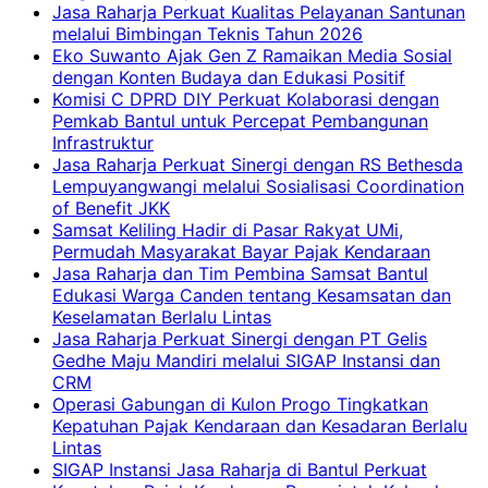
Jasa Raharja Perkuat Kualitas Pelayanan Santunan
melalui Bimbingan Teknis Tahun 2026
Eko Suwanto Ajak Gen Z Ramaikan Media Sosial
dengan Konten Budaya dan Edukasi Positif
Komisi C DPRD DIY Perkuat Kolaborasi dengan
Pemkab Bantul untuk Percepat Pembangunan
Infrastruktur
Jasa Raharja Perkuat Sinergi dengan RS Bethesda
Lempuyangwangi melalui Sosialisasi Coordination
of Benefit JKK
Samsat Keliling Hadir di Pasar Rakyat UMi,
Permudah Masyarakat Bayar Pajak Kendaraan
Jasa Raharja dan Tim Pembina Samsat Bantul
Edukasi Warga Canden tentang Kesamsatan dan
Keselamatan Berlalu Lintas
Jasa Raharja Perkuat Sinergi dengan PT Gelis
Gedhe Maju Mandiri melalui SIGAP Instansi dan
CRM
Operasi Gabungan di Kulon Progo Tingkatkan
Kepatuhan Pajak Kendaraan dan Kesadaran Berlalu
Lintas
SIGAP Instansi Jasa Raharja di Bantul Perkuat