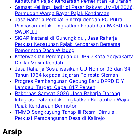
Kepatuhan Pajak Kendaraan Pemerintah Kalurahan
Samsat Keliling Hadir di Pasar Rakyat UMKM 2026,
Permudah Warga Bayar Pajak Kendaraan
Jasa Raharja Perkuat Sinergi dengan PO Putra
Pancasari untuk Tingkatkan Kepatuhan IWKBU dan
SWDKLLJ
SIGAP Instansi di Gunungkidul, Jasa Raharja
Perkuat Kepatuhan Pajak Kendaraan Bersama
Pemerintah Desa Wiladeg
Keterwakilan Perempuan di DPRD Kota Yogyakarta
Dinilai Masih Rendah
Jasa Raharja Sosialisasikan UU Nomor 33 dan 34
Tahun 1964 kepada Jajaran Polresta Sleman
Progres Pembangunan Gedung Baru DPRD DIY
Lampaui Target, Capai 81,7 Persen
Rakornas Samsat 2026, Jasa Raharja Dorong
Integrasi Data untuk Tingkatkan Kepatuhan Wajib
Pajak Kendaraan Bermotor
TMMD Sengkuyung Tahap III Resmi Dimulai,
Perkuat Pembangunan Desa di Kalirejo
Arsip