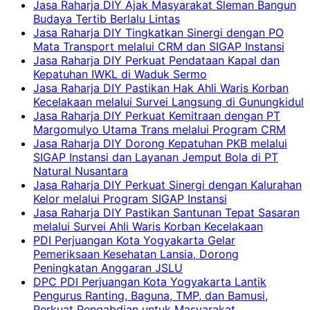
Jasa Raharja DIY Ajak Masyarakat Sleman Bangun
Budaya Tertib Berlalu Lintas
Jasa Raharja DIY Tingkatkan Sinergi dengan PO
Mata Transport melalui CRM dan SIGAP Instansi
Jasa Raharja DIY Perkuat Pendataan Kapal dan
Kepatuhan IWKL di Waduk Sermo
Jasa Raharja DIY Pastikan Hak Ahli Waris Korban
Kecelakaan melalui Survei Langsung di Gunungkidul
Jasa Raharja DIY Perkuat Kemitraan dengan PT
Margomulyo Utama Trans melalui Program CRM
Jasa Raharja DIY Dorong Kepatuhan PKB melalui
SIGAP Instansi dan Layanan Jemput Bola di PT
Natural Nusantara
Jasa Raharja DIY Perkuat Sinergi dengan Kalurahan
Kelor melalui Program SIGAP Instansi
Jasa Raharja DIY Pastikan Santunan Tepat Sasaran
melalui Survei Ahli Waris Korban Kecelakaan
PDI Perjuangan Kota Yogyakarta Gelar
Pemeriksaan Kesehatan Lansia, Dorong
Peningkatan Anggaran JSLU
DPC PDI Perjuangan Kota Yogyakarta Lantik
Pengurus Ranting, Baguna, TMP, dan Bamusi,
Perkuat Pengabdian untuk Masyarakat