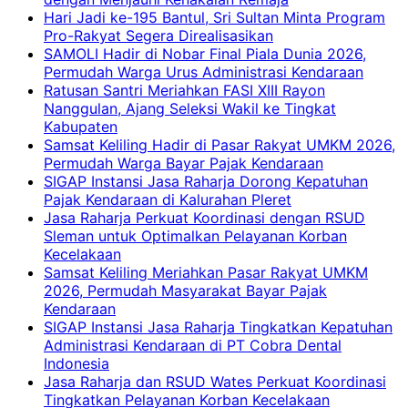
Hari Jadi ke-195 Bantul, Sri Sultan Minta Program
Pro-Rakyat Segera Direalisasikan
SAMOLI Hadir di Nobar Final Piala Dunia 2026,
Permudah Warga Urus Administrasi Kendaraan
Ratusan Santri Meriahkan FASI XIII Rayon
Nanggulan, Ajang Seleksi Wakil ke Tingkat
Kabupaten
Samsat Keliling Hadir di Pasar Rakyat UMKM 2026,
Permudah Warga Bayar Pajak Kendaraan
SIGAP Instansi Jasa Raharja Dorong Kepatuhan
Pajak Kendaraan di Kalurahan Pleret
Jasa Raharja Perkuat Koordinasi dengan RSUD
Sleman untuk Optimalkan Pelayanan Korban
Kecelakaan
Samsat Keliling Meriahkan Pasar Rakyat UMKM
2026, Permudah Masyarakat Bayar Pajak
Kendaraan
SIGAP Instansi Jasa Raharja Tingkatkan Kepatuhan
Administrasi Kendaraan di PT Cobra Dental
Indonesia
Jasa Raharja dan RSUD Wates Perkuat Koordinasi
Tingkatkan Pelayanan Korban Kecelakaan