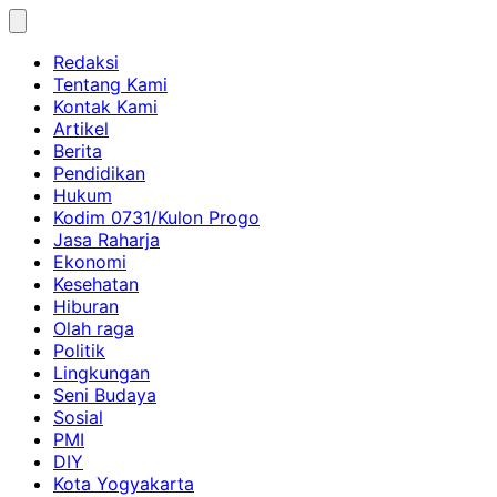
Skip
to
Redaksi
content
Tentang Kami
Kontak Kami
Artikel
Berita
Pendidikan
Hukum
Kodim 0731/Kulon Progo
Jasa Raharja
Ekonomi
Kesehatan
Hiburan
Olah raga
Politik
Lingkungan
Seni Budaya
Sosial
PMI
DIY
Kota Yogyakarta