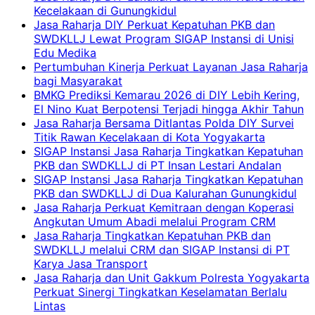
Kecelakaan di Gunungkidul
Jasa Raharja DIY Perkuat Kepatuhan PKB dan
SWDKLLJ Lewat Program SIGAP Instansi di Unisi
Edu Medika
Pertumbuhan Kinerja Perkuat Layanan Jasa Raharja
bagi Masyarakat
BMKG Prediksi Kemarau 2026 di DIY Lebih Kering,
El Nino Kuat Berpotensi Terjadi hingga Akhir Tahun
Jasa Raharja Bersama Ditlantas Polda DIY Survei
Titik Rawan Kecelakaan di Kota Yogyakarta
SIGAP Instansi Jasa Raharja Tingkatkan Kepatuhan
PKB dan SWDKLLJ di PT Insan Lestari Andalan
SIGAP Instansi Jasa Raharja Tingkatkan Kepatuhan
PKB dan SWDKLLJ di Dua Kalurahan Gunungkidul
Jasa Raharja Perkuat Kemitraan dengan Koperasi
Angkutan Umum Abadi melalui Program CRM
Jasa Raharja Tingkatkan Kepatuhan PKB dan
SWDKLLJ melalui CRM dan SIGAP Instansi di PT
Karya Jasa Transport
Jasa Raharja dan Unit Gakkum Polresta Yogyakarta
Perkuat Sinergi Tingkatkan Keselamatan Berlalu
Lintas