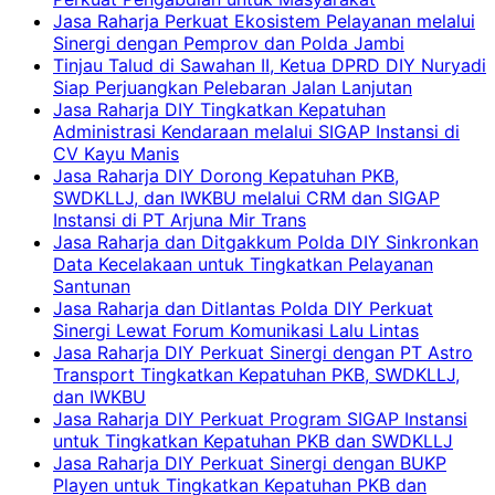
Jasa Raharja Perkuat Ekosistem Pelayanan melalui
Sinergi dengan Pemprov dan Polda Jambi
Tinjau Talud di Sawahan II, Ketua DPRD DIY Nuryadi
Siap Perjuangkan Pelebaran Jalan Lanjutan
Jasa Raharja DIY Tingkatkan Kepatuhan
Administrasi Kendaraan melalui SIGAP Instansi di
CV Kayu Manis
Jasa Raharja DIY Dorong Kepatuhan PKB,
SWDKLLJ, dan IWKBU melalui CRM dan SIGAP
Instansi di PT Arjuna Mir Trans
Jasa Raharja dan Ditgakkum Polda DIY Sinkronkan
Data Kecelakaan untuk Tingkatkan Pelayanan
Santunan
Jasa Raharja dan Ditlantas Polda DIY Perkuat
Sinergi Lewat Forum Komunikasi Lalu Lintas
Jasa Raharja DIY Perkuat Sinergi dengan PT Astro
Transport Tingkatkan Kepatuhan PKB, SWDKLLJ,
dan IWKBU
Jasa Raharja DIY Perkuat Program SIGAP Instansi
untuk Tingkatkan Kepatuhan PKB dan SWDKLLJ
Jasa Raharja DIY Perkuat Sinergi dengan BUKP
Playen untuk Tingkatkan Kepatuhan PKB dan