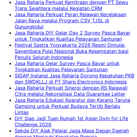
Jasa Raharja Perkuat Kemitraan dengan PT Sewu
Trans Sejahtera melalui Kegiatan CRM
Jasa Raharja Perkuat Peran Relawan Kecelakaan
Jalan Raya melalui Program CSV TJSL di
Gunungkidul
Jasa Raharja DIY Gelar Day 2 Survey Pasca Bayar
untuk Tingkatkan Kualitas Pelayanan Santunan
Festival Sastra Yogyakarta 2026 Resmi Dimulai,
Sayembara Puisi Nasional Buka Kesempatan bagi
Penulis Seluruh Indonesia
Jasa Raharja Gelar Survey Pasca Bayar untuk
Tingkatkan Kualitas Pelayanan Santunan
SIGAP Instansi Jasa Raharja Dorong Kepatuhan PKB
dan SWDKLLJ di PT Sharp Electronics Indonesia
Jasa Raharja Perkuat Sinergi dengan RS Rajawali
Citra melalui Rekonsiliasi Data Guarantee Letter
Jasa Raharja Edukasi Aparatur dan Karang Taruna
Gamping untuk Perkuat Budaya Tertib Berlalu
Lintas
DIY Siap Jadi Tuan Rumah 1st Asian Gym for Life
Challenge 2026
Sekda DIY Ajak Pelajar Jaga Masa Depan Daerah
dengan Menjauhi Kenakalan Remaja