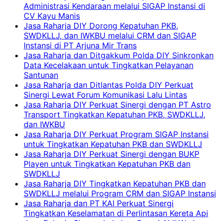
Administrasi Kendaraan melalui SIGAP Instansi di
CV Kayu Manis
Jasa Raharja DIY Dorong Kepatuhan PKB,
SWDKLLJ, dan IWKBU melalui CRM dan SIGAP
Instansi di PT Arjuna Mir Trans
Jasa Raharja dan Ditgakkum Polda DIY Sinkronkan
Data Kecelakaan untuk Tingkatkan Pelayanan
Santunan
Jasa Raharja dan Ditlantas Polda DIY Perkuat
Sinergi Lewat Forum Komunikasi Lalu Lintas
Jasa Raharja DIY Perkuat Sinergi dengan PT Astro
Transport Tingkatkan Kepatuhan PKB, SWDKLLJ,
dan IWKBU
Jasa Raharja DIY Perkuat Program SIGAP Instansi
untuk Tingkatkan Kepatuhan PKB dan SWDKLLJ
Jasa Raharja DIY Perkuat Sinergi dengan BUKP
Playen untuk Tingkatkan Kepatuhan PKB dan
SWDKLLJ
Jasa Raharja DIY Tingkatkan Kepatuhan PKB dan
SWDKLLJ melalui Program CRM dan SIGAP Instansi
Jasa Raharja dan PT KAI Perkuat Sinergi
Tingkatkan Keselamatan di Perlintasan Kereta Api