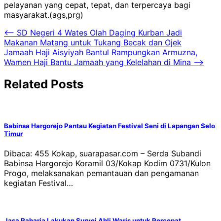
pelayanan yang cepat, tepat, dan terpercaya bagi
masyarakat.(ags,prg)
Navigasi
⟵
SD Negeri 4 Wates Olah Daging Kurban Jadi
Makanan Matang untuk Tukang Becak dan Ojek
pos
Jamaah Haji Aisyiyah Bantul Rampungkan Armuzna,
Wamen Haji Bantu Jamaah yang Kelelahan di Mina
⟶
Related Posts
Babinsa Hargorejo Pantau Kegiatan Festival Seni di Lapangan Selo
Timur
Dibaca: 455 Kokap, suarapasar.com – Serda Subandi
Babinsa Hargorejo Koramil 03/Kokap Kodim 0731/Kulon
Progo, melaksanakan pemantauan dan pengamanan
kegiatan Festival…
Jasa Raharja Lakukan Survei Ahli Waris untuk Percepat