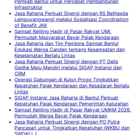
Pemkab Bantul untuk Percepat Pembangunan
Infrastruktur
Jasa Raharja Perkuat Sinergi dengan RS Bethesda
Lempuyangwangi melalui Sosialisasi Coordination
of Benefit JKK
Samsat Keliling Hadir di Pasar Rakyat UMi,
Permudah Masyarakat Bayar Pajak Kendaraan
Jasa Raharja dan Tim Pembina Samsat Bantul
Edukasi Warga Canden tentang Kesamsatan dan
Keselamatan Berlalu Lintas
Jasa Raharja Perkuat Sinergi dengan PT Gelis
Gedhe Maju Mandiri melalui SIGAP Instansi dan
CRM
Operasi Gabungan di Kulon Progo Tingkatkan
Kepatuhan Pajak Kendaraan dan Kesadaran Berlalu
Lintas
SIGAP Instansi Jasa Raharja di Bantul Perkuat
Kepatuhan Pajak Kendaraan Pemerintah Kalurahan
Samsat Keliling Hadir di Pasar Rakyat UMKM 2026,
Permudah Warga Bayar Pajak Kendaraan
Jasa Raharja Perkuat Sinergi dengan PO Putra
Pancasari untuk Tingkatkan Kepatuhan IWKBU dan
SWDKLLJ