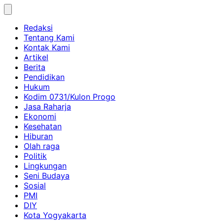
Skip
to
Redaksi
content
Tentang Kami
Kontak Kami
Artikel
Berita
Pendidikan
Hukum
Kodim 0731/Kulon Progo
Jasa Raharja
Ekonomi
Kesehatan
Hiburan
Olah raga
Politik
Lingkungan
Seni Budaya
Sosial
PMI
DIY
Kota Yogyakarta