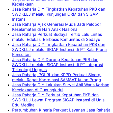
Kecelakaan
Jasa Raharja DIY Tingkatkan Kepatuhan PKB dan
SWDKLLJ melalui Kunjungan CRM dan SIGAP
Instansi
Jasa Raharja Ajak Generasi Muda Jadi Pelopor
Keselamatan di Hari Anak Nasional
Jasa Raharja Perkuat Budaya Tertib Lalu Lintas
melalui Edukasi Berbasis Komunitas di Sedayu
Jasa Raharja DIY Tingkatkan Kepatuhan PKB dan
SWDKLLJ melalui SIGAP Instansi di PT Kala Prana
Konsultan
Jasa Raharja DIY Dorong Kepatuhan PKB dan
SWDKLLJ melalui SIGAP Instansi di PT Integrasi
Teknologi Unggas
Jasa Raharja, POLRI, dan KPPD Perkuat Sinergi
melalui Rapat Koordinasi SAMSAT Kulon Progo
Jasa Raharja DIY Lakukan Survei Ahli Waris Korban
Kecelakaan di Gunungkidul
Jasa Raharja DIY Perkuat Kepatuhan PKB dan
SWDKLLJ Lewat Program SIGAP Instansi di Unisi
Edu Medika
Pertumbuhan Kinerja Perkuat Layanan Jasa Raharja