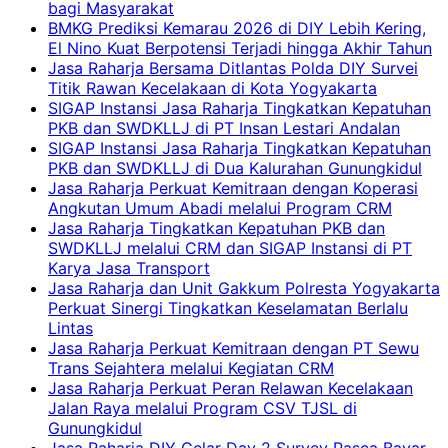
bagi Masyarakat
BMKG Prediksi Kemarau 2026 di DIY Lebih Kering,
El Nino Kuat Berpotensi Terjadi hingga Akhir Tahun
Jasa Raharja Bersama Ditlantas Polda DIY Survei
Titik Rawan Kecelakaan di Kota Yogyakarta
SIGAP Instansi Jasa Raharja Tingkatkan Kepatuhan
PKB dan SWDKLLJ di PT Insan Lestari Andalan
SIGAP Instansi Jasa Raharja Tingkatkan Kepatuhan
PKB dan SWDKLLJ di Dua Kalurahan Gunungkidul
Jasa Raharja Perkuat Kemitraan dengan Koperasi
Angkutan Umum Abadi melalui Program CRM
Jasa Raharja Tingkatkan Kepatuhan PKB dan
SWDKLLJ melalui CRM dan SIGAP Instansi di PT
Karya Jasa Transport
Jasa Raharja dan Unit Gakkum Polresta Yogyakarta
Perkuat Sinergi Tingkatkan Keselamatan Berlalu
Lintas
Jasa Raharja Perkuat Kemitraan dengan PT Sewu
Trans Sejahtera melalui Kegiatan CRM
Jasa Raharja Perkuat Peran Relawan Kecelakaan
Jalan Raya melalui Program CSV TJSL di
Gunungkidul