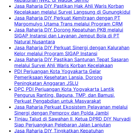
Kepatuhan IWKL di Waduk Sermo
Jasa Raharja DIY Pastikan Hak Ahli Waris Korban
Kecelakaan melalui Survei Langsung di Gunungkidul
Jasa Raharja DIY Perkuat Kemitraan dengan PT
Margomulyo Utama Trans melalui Program CRM
Jasa Raharja DIY Dorong Kepatuhan PKB melalui
SIGAP Instansi dan Layanan Jemput Bola di PT
Natural Nusantara
Jasa Raharja DIY Perkuat Sinergi dengan Kalurahan
Kelor melalui Program SIGAP Instansi
Jasa Raharja DIY Pastikan Santunan Tepat Sasaran
melalui Survei Ahli Waris Korban Kecelakaan
PDI Perjuangan Kota Yogyakarta Gelar
Pemeriksaan Kesehatan Lansia, Dorong
Peningkatan Anggaran JSLU
DPC PDI Perjuangan Kota Yogyakarta Lantik
Pengurus Ranting, Baguna, TMP, dan Bamusi,
Perkuat Pengabdian untuk Masyarakat
Jasa Raharja Perkuat Ekosistem Pelayanan melalui
Sinergi dengan Pemprov dan Polda Jambi
Tinjau Talud di Sawahan II, Ketua DPRD DIY Nuryadi
Siap Perjuangkan Pelebaran Jalan Lanjutan
Jasa Raharja DIY Tingkatkan Kepatuhan