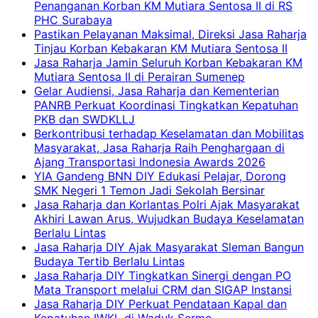
Penanganan Korban KM Mutiara Sentosa II di RS
PHC Surabaya
Pastikan Pelayanan Maksimal, Direksi Jasa Raharja
Tinjau Korban Kebakaran KM Mutiara Sentosa II
Jasa Raharja Jamin Seluruh Korban Kebakaran KM
Mutiara Sentosa II di Perairan Sumenep
Gelar Audiensi, Jasa Raharja dan Kementerian
PANRB Perkuat Koordinasi Tingkatkan Kepatuhan
PKB dan SWDKLLJ
Berkontribusi terhadap Keselamatan dan Mobilitas
Masyarakat, Jasa Raharja Raih Penghargaan di
Ajang Transportasi Indonesia Awards 2026
YIA Gandeng BNN DIY Edukasi Pelajar, Dorong
SMK Negeri 1 Temon Jadi Sekolah Bersinar
Jasa Raharja dan Korlantas Polri Ajak Masyarakat
Akhiri Lawan Arus, Wujudkan Budaya Keselamatan
Berlalu Lintas
Jasa Raharja DIY Ajak Masyarakat Sleman Bangun
Budaya Tertib Berlalu Lintas
Jasa Raharja DIY Tingkatkan Sinergi dengan PO
Mata Transport melalui CRM dan SIGAP Instansi
Jasa Raharja DIY Perkuat Pendataan Kapal dan