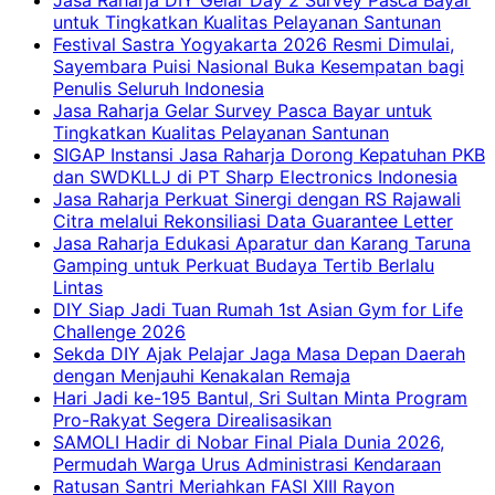
Jasa Raharja DIY Gelar Day 2 Survey Pasca Bayar
untuk Tingkatkan Kualitas Pelayanan Santunan
Festival Sastra Yogyakarta 2026 Resmi Dimulai,
Sayembara Puisi Nasional Buka Kesempatan bagi
Penulis Seluruh Indonesia
Jasa Raharja Gelar Survey Pasca Bayar untuk
Tingkatkan Kualitas Pelayanan Santunan
SIGAP Instansi Jasa Raharja Dorong Kepatuhan PKB
dan SWDKLLJ di PT Sharp Electronics Indonesia
Jasa Raharja Perkuat Sinergi dengan RS Rajawali
Citra melalui Rekonsiliasi Data Guarantee Letter
Jasa Raharja Edukasi Aparatur dan Karang Taruna
Gamping untuk Perkuat Budaya Tertib Berlalu
Lintas
DIY Siap Jadi Tuan Rumah 1st Asian Gym for Life
Challenge 2026
Sekda DIY Ajak Pelajar Jaga Masa Depan Daerah
dengan Menjauhi Kenakalan Remaja
Hari Jadi ke-195 Bantul, Sri Sultan Minta Program
Pro-Rakyat Segera Direalisasikan
SAMOLI Hadir di Nobar Final Piala Dunia 2026,
Permudah Warga Urus Administrasi Kendaraan
Ratusan Santri Meriahkan FASI XIII Rayon