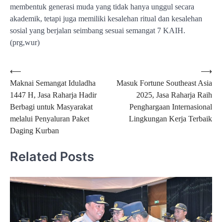
membentuk generasi muda yang tidak hanya unggul secara
akademik, tetapi juga memiliki kesalehan ritual dan kesalehan
sosial yang berjalan seimbang sesuai semangat 7 KAIH.
(prg,wur)
Navigasi
⟵
⟶
Maknai Semangat Iduladha
Masuk Fortune Southeast Asia
pos
1447 H, Jasa Raharja Hadir
2025, Jasa Raharja Raih
Berbagi untuk Masyarakat
Penghargaan Internasional
melalui Penyaluran Paket
Lingkungan Kerja Terbaik
Daging Kurban
Related Posts