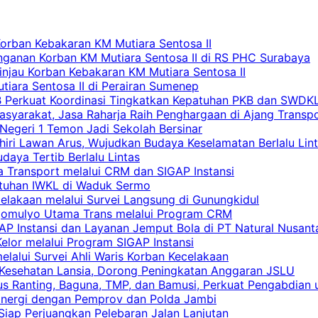
Korban Kebakaran KM Mutiara Sentosa II
nganan Korban KM Mutiara Sentosa II di RS PHC Surabaya
Tinjau Korban Kebakaran KM Mutiara Sentosa II
iara Sentosa II di Perairan Sumenep
RB Perkuat Koordinasi Tingkatkan Kepatuhan PKB dan SWDK
asyarakat, Jasa Raharja Raih Penghargaan di Ajang Transp
egeri 1 Temon Jadi Sekolah Bersinar
khiri Lawan Arus, Wujudkan Budaya Keselamatan Berlalu Lin
aya Tertib Berlalu Lintas
a Transport melalui CRM dan SIGAP Instansi
atuhan IWKL di Waduk Sermo
celakaan melalui Survei Langsung di Gunungkidul
rgomulyo Utama Trans melalui Program CRM
AP Instansi dan Layanan Jemput Bola di PT Natural Nusant
elor melalui Program SIGAP Instansi
elalui Survei Ahli Waris Korban Kecelakaan
 Kesehatan Lansia, Dorong Peningkatan Anggaran JSLU
s Ranting, Baguna, TMP, dan Bamusi, Perkuat Pengabdian 
Sinergi dengan Pemprov dan Polda Jambi
 Siap Perjuangkan Pelebaran Jalan Lanjutan