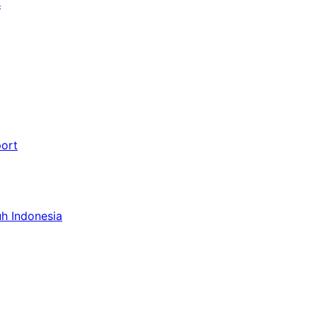
s
port
uh Indonesia