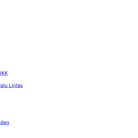
 JKK
alu Lintas
adeg