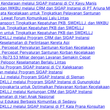
 Kendaraan melalui SIGAP Instansi di CV Kayu Manis
an IWKBU melalui CRM dan SIGAP Instansi di PT Arjuna Mi
Data Kecelakaan untuk Tingkatkan Pelayanan Santunan
i Lewat Forum Komunikasi Lalu Lintas
 Transport Tingkatkan Kepatuhan PKB, SWDKLLJ, dan IWKBU
untuk Tingkatkan Kepatuhan PKB dan SWDKLLJ
yen untuk Tingkatkan Kepatuhan PKB dan SWDKLLJ
DKLLJ melalui Program CRM dan SIGAP Instansi
Keselamatan di Perlintasan Kereta Api
uk Percepat Penyaluran Santunan Korban Kecelakaan
uk Percepat Penyaluran Santunan Korban Kecelakaan
an Rp73,53 Miliar dengan Layanan Semakin Cepat
Pelopor Keselamatan Berlalu Lintas
lui Program SIGAP Instansi di CV Kaleksanan
n melalui Program SIGAP Instansi
LJ melalui Program SIGAP Instansi di Sleman
KLLJ melalui Program SIGAP Instansi di Gunungkidul
Yogyakarta untuk Optimalkan Pelayanan Korban Kecelakaan
DKLLJ melalui Kunjungan CRM dan SIGAP Instansi
amatan di Hari Anak Nasional
lui Edukasi Berbasis Komunitas di Sedayu
KLLJ melalui SIGAP Instansi di PT Kala Prana Konsultan