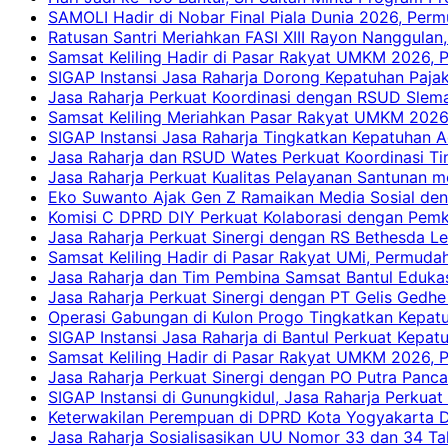
SAMOLI Hadir di Nobar Final Piala Dunia 2026, Per
Ratusan Santri Meriahkan FASI XIII Rayon Nanggulan,
Samsat Keliling Hadir di Pasar Rakyat UMKM 2026,
SIGAP Instansi Jasa Raharja Dorong Kepatuhan Pajak
Jasa Raharja Perkuat Koordinasi dengan RSUD Slem
Samsat Keliling Meriahkan Pasar Rakyat UMKM 2026
SIGAP Instansi Jasa Raharja Tingkatkan Kepatuhan A
Jasa Raharja dan RSUD Wates Perkuat Koordinasi T
Jasa Raharja Perkuat Kualitas Pelayanan Santunan m
Eko Suwanto Ajak Gen Z Ramaikan Media Sosial den
Komisi C DPRD DIY Perkuat Kolaborasi dengan Pemk
Jasa Raharja Perkuat Sinergi dengan RS Bethesda Le
Samsat Keliling Hadir di Pasar Rakyat UMi, Permud
Jasa Raharja dan Tim Pembina Samsat Bantul Edukas
Jasa Raharja Perkuat Sinergi dengan PT Gelis Gedhe
Operasi Gabungan di Kulon Progo Tingkatkan Kepatu
SIGAP Instansi Jasa Raharja di Bantul Perkuat Kepa
Samsat Keliling Hadir di Pasar Rakyat UMKM 2026,
Jasa Raharja Perkuat Sinergi dengan PO Putra Pan
SIGAP Instansi di Gunungkidul, Jasa Raharja Perku
Keterwakilan Perempuan di DPRD Kota Yogyakarta D
Jasa Raharja Sosialisasikan UU Nomor 33 dan 34 Ta