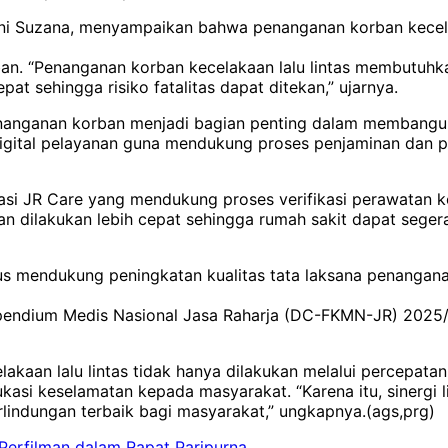
ni Suzana, menyampaikan bahwa penanganan korban kecel
. “Penanganan korban kecelakaan lalu lintas membutuhkan 
 sehingga risiko fatalitas dapat ditekan,” ujarnya.
anganan korban menjadi bagian penting dalam membangun e
 digital pelayanan guna mendukung proses penjaminan dan 
asi JR Care yang mendukung proses verifikasi perawatan ko
an dilakukan lebih cepat sehingga rumah sakit dapat sege
rus mendukung peningkatan kualitas tata laksana penangana
endium Medis Nasional Jasa Raharja (DC-FKMN-JR) 2025/2
aan lalu lintas tidak hanya dilakukan melalui percepatan
kasi keselamatan kepada masyarakat. “Karena itu, sinergi l
indungan terbaik bagi masyarakat,” ungkapnya.(ags,prg)
Perfilman dalam Rapat Paripurna