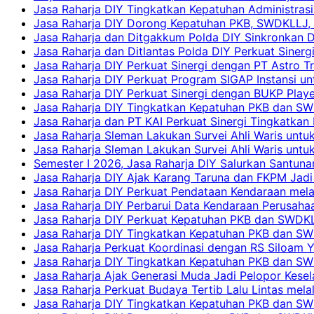
Jasa Raharja DIY Tingkatkan Kepatuhan Administrasi
Jasa Raharja DIY Dorong Kepatuhan PKB, SWDKLLJ, d
Jasa Raharja dan Ditgakkum Polda DIY Sinkronkan 
Jasa Raharja dan Ditlantas Polda DIY Perkuat Sinerg
Jasa Raharja DIY Perkuat Sinergi dengan PT Astro
Jasa Raharja DIY Perkuat Program SIGAP Instansi 
Jasa Raharja DIY Perkuat Sinergi dengan BUKP Pla
Jasa Raharja DIY Tingkatkan Kepatuhan PKB dan SW
Jasa Raharja dan PT KAI Perkuat Sinergi Tingkatkan 
Jasa Raharja Sleman Lakukan Survei Ahli Waris unt
Jasa Raharja Sleman Lakukan Survei Ahli Waris unt
Semester I 2026, Jasa Raharja DIY Salurkan Santun
Jasa Raharja DIY Ajak Karang Taruna dan FKPM Jadi 
Jasa Raharja DIY Perkuat Pendataan Kendaraan mela
Jasa Raharja DIY Perbarui Data Kendaraan Perusahaa
Jasa Raharja DIY Perkuat Kepatuhan PKB dan SWDKL
Jasa Raharja DIY Tingkatkan Kepatuhan PKB dan SWD
Jasa Raharja Perkuat Koordinasi dengan RS Siloam 
Jasa Raharja DIY Tingkatkan Kepatuhan PKB dan SW
Jasa Raharja Ajak Generasi Muda Jadi Pelopor Kesel
Jasa Raharja Perkuat Budaya Tertib Lalu Lintas mela
Jasa Raharja DIY Tingkatkan Kepatuhan PKB dan SWD