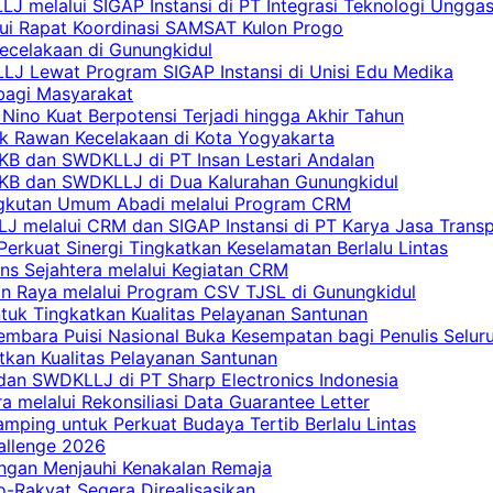
 melalui SIGAP Instansi di PT Integrasi Teknologi Ungga
lui Rapat Koordinasi SAMSAT Kulon Progo
Kecelakaan di Gunungkidul
LJ Lewat Program SIGAP Instansi di Unisi Edu Medika
bagi Masyarakat
Nino Kuat Berpotensi Terjadi hingga Akhir Tahun
tik Rawan Kecelakaan di Kota Yogyakarta
PKB dan SWDKLLJ di PT Insan Lestari Andalan
 PKB dan SWDKLLJ di Dua Kalurahan Gunungkidul
Angkutan Umum Abadi melalui Program CRM
 melalui CRM dan SIGAP Instansi di PT Karya Jasa Trans
erkuat Sinergi Tingkatkan Keselamatan Berlalu Lintas
ns Sejahtera melalui Kegiatan CRM
an Raya melalui Program CSV TJSL di Gunungkidul
tuk Tingkatkan Kualitas Pelayanan Santunan
embara Puisi Nasional Buka Kesempatan bagi Penulis Selur
tkan Kualitas Pelayanan Santunan
dan SWDKLLJ di PT Sharp Electronics Indonesia
a melalui Rekonsiliasi Data Guarantee Letter
mping untuk Perkuat Budaya Tertib Berlalu Lintas
allenge 2026
ngan Menjauhi Kenakalan Remaja
ro-Rakyat Segera Direalisasikan