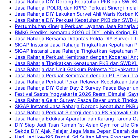
Jasa Raharja DIY Dorong Kepatuhan PKB dan SWDKLLJ
Jasa Raharja, POLRI, dan KPPD Perkuat Sinergi mela
Jasa Raharja DIY Lakukan Survei Ahli Waris Korban 
Jasa Raharja DIY Perkuat Kepatuhan PKB dan SWDKL
Pertumbuhan Kinerja Perkuat Layanan Jasa Raharja 
BMKG Prediksi Kemarau 2026 di DIY Lebih Kering, El 
Jasa Raharja Bersama Ditlantas Polda DIY Survei Ti
SIGAP Instansi Jasa Raharja Tingkatkan Kepatuhan 
SIGAP Instansi Jasa Raharja Tingkatkan Kepatuhan
Jasa Raharja Perkuat Kemitraan dengan Koperasi 
Jasa Raharja Tingkatkan Kepatuhan PKB dan SWDKLLJ
Jasa Raharja dan Unit Gakkum Polresta Yogyakarta P
Jasa Raharja Perkuat Kemitraan dengan PT Sewu Tra
Jasa Raharja Perkuat Peran Relawan Kecelakaan Jal
Jasa Raharja DIY Gelar Day 2 Survey Pasca Bayar un
Festival Sastra Yogyakarta 2026 Resmi Dimulai, Say
Jasa Raharja Gelar Survey Pasca Bayar untuk Tingka
SIGAP Instansi Jasa Raharja Dorong Kepatuhan PKB 
Jasa Raharja Perkuat Sinergi dengan RS Rajawali Citr
Jasa Raharja Edukasi Aparatur dan Karang Taruna Ga
DIY Siap Jadi Tuan Rumah 1st Asian Gym for Life Ch
Sekda DIY Ajak Pelajar Jaga Masa Depan Daerah de
Hari Jadi ke-195 Bantul, Sri Sultan Minta Program P