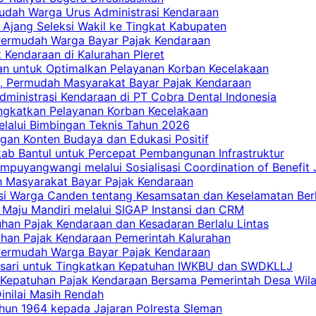
mudah Warga Urus Administrasi Kendaraan
 Ajang Seleksi Wakil ke Tingkat Kabupaten
 Permudah Warga Bayar Pajak Kendaraan
 Kendaraan di Kalurahan Pleret
an untuk Optimalkan Pelayanan Korban Kecelakaan
, Permudah Masyarakat Bayar Pajak Kendaraan
dministrasi Kendaraan di PT Cobra Dental Indonesia
ingkatkan Pelayanan Korban Kecelakaan
elalui Bimbingan Teknis Tahun 2026
gan Konten Budaya dan Edukasi Positif
ab Bantul untuk Percepat Pembangunan Infrastruktur
mpuyangwangi melalui Sosialisasi Coordination of Benefit
ah Masyarakat Bayar Pajak Kendaraan
i Warga Canden tentang Kesamsatan dan Keselamatan Berl
 Maju Mandiri melalui SIGAP Instansi dan CRM
han Pajak Kendaraan dan Kesadaran Berlalu Lintas
tuhan Pajak Kendaraan Pemerintah Kalurahan
 Permudah Warga Bayar Pajak Kendaraan
casari untuk Tingkatkan Kepatuhan IWKBU dan SWDKLLJ
at Kepatuhan Pajak Kendaraan Bersama Pemerintah Desa Wil
inilai Masih Rendah
hun 1964 kepada Jajaran Polresta Sleman