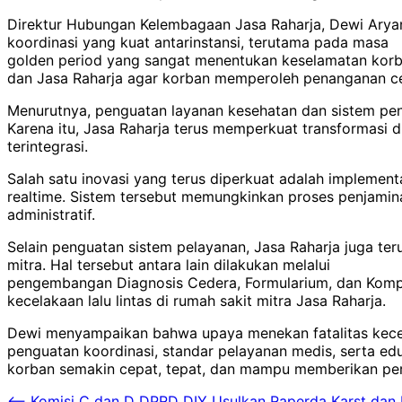
Direktur Hubungan Kelembagaan Jasa Raharja, Dewi Arya
koordinasi yang kuat antarinstansi, terutama pada masa
golden period yang sangat menentukan keselamatan korban
dan Jasa Raharja agar korban memperoleh penanganan cepat
Menurutnya, penguatan layanan kesehatan dan sistem pen
Karena itu, Jasa Raharja terus memperkuat transformasi
terintegrasi.
Salah satu inovasi yang terus diperkuat adalah implement
realtime. Sistem tersebut memungkinkan proses penjamin
administratif.
Selain penguatan sistem pelayanan, Jasa Raharja juga te
mitra. Hal tersebut antara lain dilakukan melalui
pengembangan Diagnosis Cedera, Formularium, dan Komp
kecelakaan lalu lintas di rumah sakit mitra Jasa Raharja.
Dewi menyampaikan bahwa upaya menekan fatalitas kecelak
penguatan koordinasi, standar pelayanan medis, serta edu
korban semakin cepat, tepat, dan mampu memberikan perl
⟵
Komisi C dan D DPRD DIY Usulkan Raperda Karst dan 