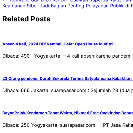
Navigasi
Keamanan Siber Jadi Bagian Penting Pelayanan Publik di E
pos
Related Posts
Absen 4 kali, 2024 DIY kembali Gelar Open House Idulfitri
Dibaca: 490 Yogyakarta – 4 kali absen karena pandemi 
23 Orang pendonor Darah Sukarela Terima Satyalancana Kebaktian 
Dibaca: 666 Jakarta, suarapasar.com : Sejumlah 23 (dua 
Bayar Pajak Kendaraan Tepat Waktu, Nikmati Free Ongkir dan Bon
Dibaca: 250 Yogyakarta, suarapasar.com — PT Jasa Rah