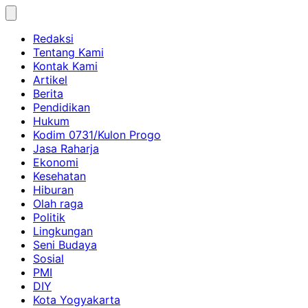
Skip
to
Redaksi
content
Tentang Kami
Kontak Kami
Artikel
Berita
Pendidikan
Hukum
Kodim 0731/Kulon Progo
Jasa Raharja
Ekonomi
Kesehatan
Hiburan
Olah raga
Politik
Lingkungan
Seni Budaya
Sosial
PMI
DIY
Kota Yogyakarta