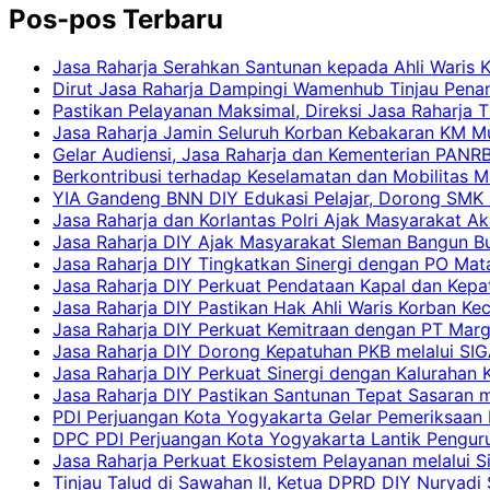
Pos-pos Terbaru
Jasa Raharja Serahkan Santunan kepada Ahli Waris 
Dirut Jasa Raharja Dampingi Wamenhub Tinjau Pena
Pastikan Pelayanan Maksimal, Direksi Jasa Raharja 
Jasa Raharja Jamin Seluruh Korban Kebakaran KM Mut
Gelar Audiensi, Jasa Raharja dan Kementerian PAN
Berkontribusi terhadap Keselamatan dan Mobilitas M
YIA Gandeng BNN DIY Edukasi Pelajar, Dorong SMK N
Jasa Raharja dan Korlantas Polri Ajak Masyarakat A
Jasa Raharja DIY Ajak Masyarakat Sleman Bangun Bud
Jasa Raharja DIY Tingkatkan Sinergi dengan PO Mat
Jasa Raharja DIY Perkuat Pendataan Kapal dan Kep
Jasa Raharja DIY Pastikan Hak Ahli Waris Korban Ke
Jasa Raharja DIY Perkuat Kemitraan dengan PT Ma
Jasa Raharja DIY Dorong Kepatuhan PKB melalui SIG
Jasa Raharja DIY Perkuat Sinergi dengan Kalurahan K
Jasa Raharja DIY Pastikan Santunan Tepat Sasaran m
PDI Perjuangan Kota Yogyakarta Gelar Pemeriksaan
DPC PDI Perjuangan Kota Yogyakarta Lantik Penguru
Jasa Raharja Perkuat Ekosistem Pelayanan melalui 
Tinjau Talud di Sawahan II, Ketua DPRD DIY Nuryadi