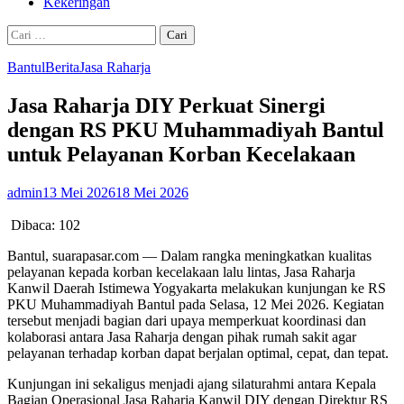
Kekeringan
Cari
untuk:
Bantul
Berita
Jasa Raharja
Jasa Raharja DIY Perkuat Sinergi
dengan RS PKU Muhammadiyah Bantul
untuk Pelayanan Korban Kecelakaan
admin
13 Mei 2026
18 Mei 2026
Dibaca:
102
Bantul, suarapasar.com — Dalam rangka meningkatkan kualitas
pelayanan kepada korban kecelakaan lalu lintas, Jasa Raharja
Kanwil Daerah Istimewa Yogyakarta melakukan kunjungan ke RS
PKU Muhammadiyah Bantul pada Selasa, 12 Mei 2026. Kegiatan
tersebut menjadi bagian dari upaya memperkuat koordinasi dan
kolaborasi antara Jasa Raharja dengan pihak rumah sakit agar
pelayanan terhadap korban dapat berjalan optimal, cepat, dan tepat.
Kunjungan ini sekaligus menjadi ajang silaturahmi antara Kepala
Bagian Operasional Jasa Raharja Kanwil DIY dengan Direktur RS