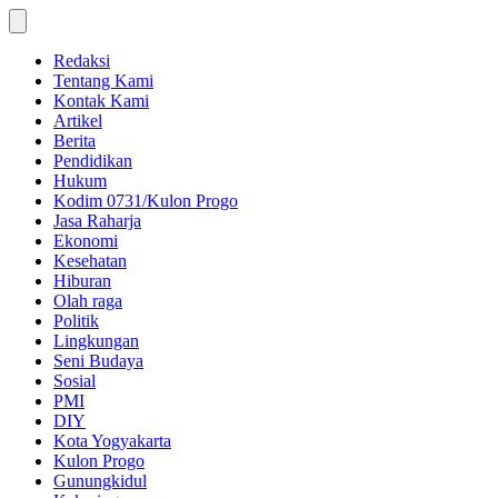
Skip
to
content
Redaksi
Tentang Kami
Kontak Kami
Artikel
Berita
Pendidikan
Hukum
Kodim 0731/Kulon Progo
Jasa Raharja
Ekonomi
Kesehatan
Hiburan
Olah raga
Politik
Lingkungan
Seni Budaya
Sosial
PMI
DIY
Kota Yogyakarta
Kulon Progo
Gunungkidul