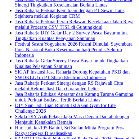
Sinergi Tingkatkan Keselamatan Berlalu Lintas
Jasa Raharja Perkuat Kemitraan dengan PT Sewu Trans
Sejahtera melalui Kegiatan CRM
Jasa Raharja Perkuat Peran Relawan Kecelakaan Jalan Raya
melalui Program CSV TJSL di Gunungkidul
Jasa Raharja DIY Gelar Day 2 Survey Pasca Bayar untuk
Tingkatkan Kualitas Pelayanan Santunan
Festival Sastra Yogyakarta 2026 Resmi Dimulai, Sayembara
Puisi Nasional Buka Kesempatan bagi Penulis Seluruh
Indonesia
Jasa Raharja Gelar Survey Pasca Bayar untuk Tingkatkan
Kualitas Pelayanan Santunan
SIGAP Instansi Jasa Raharja Dorong Kepatuhan PKB dan
SWDKLLJ di PT Sharp Electronics Indonesia
Jasa Raharja Perkuat Sinergi dengan RS Rajawali Citra
melalui Rekonsiliasi Data Guarantee Letter
Jasa Raharja Edukasi Aparatur dan Karang Taruna Gamping
untuk Perkuat Budaya Tertib Berlalu Lintas
DIY Siap Jadi Tuan Rumah 1st Asian Gym for Life
Challenge 2026
Sekda DIY Ajak Pelajar Jaga Masa Depan Daerah dengan
Menjauhi Kenakalan Remaja
Hari Jadi ke-195 Bantul, Sri Sultan Minta Program Pro-
Rakyat Segera Direalisasikan
SAMOLI Hadir di Nobar Final Piala Dunia 2026, Permudah