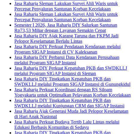
Jasa Raharja Sleman Lakukan Survei Ahli Waris untuk
Percepat Penyaluran Santunan Korban Kecelakaan
Jasa Raharja Sleman Lakukan Survei Ahli Waris untuk
Percepat Penyaluran Santunan Korban Kecelakaan
Semester I 2026, Jasa Raharja DIY Salurkan Santunan
Rp73,53 Miliar dengan Layanan Semakin Cepat
Jasa Raharja DIY Ajak Karang Taruna dan FKPM Jadi
Pelopor Keselamatan Berlalu Lintas
Jasa Raharja DIY Perkuat Pendataan Kendaraan melalui
Program SIGAP Instansi di CV Kaleksanan
Jasa Raharja DIY Perbarui Data Kendaraan Perusahaan
melalui Program SIGAP Instansi
Jasa Raharja DIY Perkuat Kepatuhan PKB dan SWDKLLJ
melalui Program SIGAP Instansi di Sleman
Jasa Raharja DIY Tingkatkan Kepatuhan PKB dan
SWDKLLJ melalui Program SIGAP Instansi di Gunungkidul
Jasa Raharja Perkuat Koordinasi dengan RS Siloam
Yogyakarta untuk Optimalkan Pelayanan Korban Kecelakaan
Jasa Raharja DIY Tingkatkan Kepatuhan PKB dan
SWDKLLJ melalui Kunjungan CRM dan SIGAP Instansi
Jasa Raharja Ajak Generasi Muda Jadi Pelopor Keselamatan
di Hari Anak Nasional
Jasa Raharja Perkuat Budaya Tertib Lalu Lintas melalui
Edukasi Berbasis Komunitas di Sedayu
Jasa Raharja DIY Tingkatkan Kepatuhan PKB dan