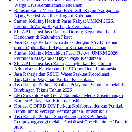
Warga Urus Administrasi Kendaraan
Ratusan Santri Meriahkan FASI XIII Rayon Nanggulan,
Ajang Seleksi Wakil ke Tingkat Kabupaten
Samsat Keliling Hadir di Pasar Rakyat UMKM 2026,
Permudah Warga Bayar Pajak Kendaraan
SIGAP Instansi Jasa Raharja Dorong Kepatuhan Pajak
Kendaraan di Kalurahan Pleret
Jasa Raharja Perkuat Koordinasi dengan RSUD Sleman
untuk Optimalkan Pelayanan Korban Kecelakaan
Samsat Keliling Meriahkan Pasar Rakyat UMKM 2026,
Permudah Masyarakat Bayar Pajak Kendaraan
SIGAP Instansi Jasa Raharja Tingkatkan Kepatuhan
Administrasi Kendaraan di PT Cobra Dental Indonesia
Jasa Raharja dan RSUD Wates Perkuat Koordinasi
Tingkatkan Pelayanan Korban Kecelakaan
Jasa Raharja Perkuat Kualitas Pelayanan Santunan melalui
Bimbingan Teknis Tahun 2026
Eko Suwanto Ajak Gen Z Ramaikan Media Sosial dengan
Konten Budaya dan Edukasi Positif
Komisi C DPRD DIY Perkuat Kolaborasi dengan Pemkab
Bantul untuk Percepat Pembangunan Infrastruktur
Jasa Raharja Perkuat Sinergi dengan RS Bethesda
Lempuyangwangi melalui Sosialisasi Coordination of Benefit
JKK