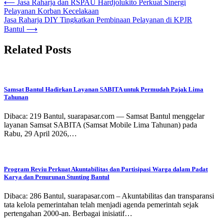
Navigasi
⟵
Jasa Raharja dan RSPAU Hardjolukito Perkuat Sinergi
Pelayanan Korban Kecelakaan
pos
Jasa Raharja DIY Tingkatkan Pembinaan Pelayanan di KPJR
Bantul
⟶
Related Posts
Samsat Bantul Hadirkan Layanan SABITA untuk Permudah Pajak Lima
Tahunan
Dibaca: 219 Bantul, suarapasar.com — Samsat Bantul menggelar
layanan Samsat SABITA (Samsat Mobile Lima Tahunan) pada
Rabu, 29 April 2026,…
Program Reviu Perkuat Akuntabilitas dan Partisipasi Warga dalam Padat
Karya dan Penurunan Stunting Bantul
Dibaca: 286 Bantul, suarapasar.com – Akuntabilitas dan transparansi
tata kelola pemerintahan telah menjadi agenda pemerintah sejak
pertengahan 2000-an. Berbagai inisiatif…