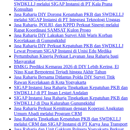
SWDKLLJ melalui SIGAP Instansi di PT Kala Prana
Konsultan
Jasa Raharja DIY Dorong Kepatuhan PKB dan SWDKLLJ
melalui SIGAP Instansi di PT Integrasi Teknologi Unggas
Jasa Raharja, POLRI, dan KPPD Perkuat Sinergi melalui
Rapat Koordinasi SAMSAT Kulon Progo
Jasa Raharja DIY Lakukan Survei Ahli Waris Korban
Kecelakaan di Gunungkidul
Jasa Raharja DIY Perkuat Kepatuhan PKB dan SWDKLLJ
Lewat Program SIGAP Instansi di Unisi Edu Medika
Pertumbuhan Kinerja Perkuat Layanan Jasa Raharja bagi
Masyarakat
BMKG Prediksi Kemarau 2026 di DIY Lebih Kering, El
Nino Kuat Berpotensi Terjadi hingga Akhir Tahun
Jasa Raharja Bersama Ditlantas Polda DIY Survei Titik
Rawan Kecelakaan di Kota Yogyakarta
SIGAP Instansi Jasa Raharja Tingkatkan Kepatuhan PKB dan
SWDKLLJ di PT Insan Lestari Andalan
SIGAP Instansi Jasa Raharja Tingkatkan Kepatuhan PKB dan
SWDKLLJ di Dua Kalurahan Gunungkidul
Jasa Raharja Perkuat Kemitraan dengan Koperasi Angkutan
Umum Abadi melalui Program CRM
Jasa Raharja Tingkatkan Kepatuhan PKB dan SWDKLLJ
melalui CRM dan SIGAP Instansi di PT Karya Jasa Transport
Jasa Raharja dan Unit Gakkum Polresta Yogyakarta Perkuat