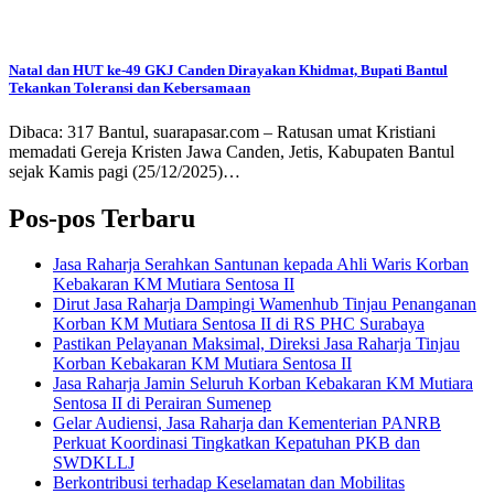
Natal dan HUT ke-49 GKJ Canden Dirayakan Khidmat, Bupati Bantul
Tekankan Toleransi dan Kebersamaan
Dibaca: 317 Bantul, suarapasar.com – Ratusan umat Kristiani
memadati Gereja Kristen Jawa Canden, Jetis, Kabupaten Bantul
sejak Kamis pagi (25/12/2025)…
Pos-pos Terbaru
Jasa Raharja Serahkan Santunan kepada Ahli Waris Korban
Kebakaran KM Mutiara Sentosa II
Dirut Jasa Raharja Dampingi Wamenhub Tinjau Penanganan
Korban KM Mutiara Sentosa II di RS PHC Surabaya
Pastikan Pelayanan Maksimal, Direksi Jasa Raharja Tinjau
Korban Kebakaran KM Mutiara Sentosa II
Jasa Raharja Jamin Seluruh Korban Kebakaran KM Mutiara
Sentosa II di Perairan Sumenep
Gelar Audiensi, Jasa Raharja dan Kementerian PANRB
Perkuat Koordinasi Tingkatkan Kepatuhan PKB dan
SWDKLLJ
Berkontribusi terhadap Keselamatan dan Mobilitas