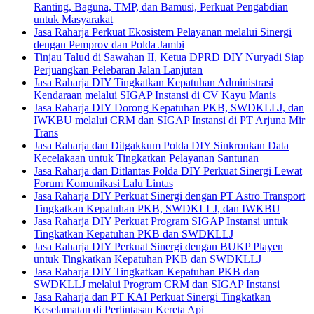
Ranting, Baguna, TMP, dan Bamusi, Perkuat Pengabdian
untuk Masyarakat
Jasa Raharja Perkuat Ekosistem Pelayanan melalui Sinergi
dengan Pemprov dan Polda Jambi
Tinjau Talud di Sawahan II, Ketua DPRD DIY Nuryadi Siap
Perjuangkan Pelebaran Jalan Lanjutan
Jasa Raharja DIY Tingkatkan Kepatuhan Administrasi
Kendaraan melalui SIGAP Instansi di CV Kayu Manis
Jasa Raharja DIY Dorong Kepatuhan PKB, SWDKLLJ, dan
IWKBU melalui CRM dan SIGAP Instansi di PT Arjuna Mir
Trans
Jasa Raharja dan Ditgakkum Polda DIY Sinkronkan Data
Kecelakaan untuk Tingkatkan Pelayanan Santunan
Jasa Raharja dan Ditlantas Polda DIY Perkuat Sinergi Lewat
Forum Komunikasi Lalu Lintas
Jasa Raharja DIY Perkuat Sinergi dengan PT Astro Transport
Tingkatkan Kepatuhan PKB, SWDKLLJ, dan IWKBU
Jasa Raharja DIY Perkuat Program SIGAP Instansi untuk
Tingkatkan Kepatuhan PKB dan SWDKLLJ
Jasa Raharja DIY Perkuat Sinergi dengan BUKP Playen
untuk Tingkatkan Kepatuhan PKB dan SWDKLLJ
Jasa Raharja DIY Tingkatkan Kepatuhan PKB dan
SWDKLLJ melalui Program CRM dan SIGAP Instansi
Jasa Raharja dan PT KAI Perkuat Sinergi Tingkatkan
Keselamatan di Perlintasan Kereta Api