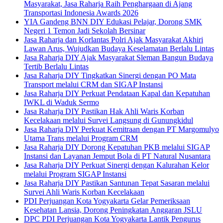
Masyarakat, Jasa Raharja Raih Penghargaan di Ajang
Transportasi Indonesia Awards 2026
YIA Gandeng BNN DIY Edukasi Pelajar, Dorong SMK
Negeri 1 Temon Jadi Sekolah Bersinar
Jasa Raharja dan Korlantas Polri Ajak Masyarakat Akhiri
Lawan Arus, Wujudkan Budaya Keselamatan Berlalu Lintas
Jasa Raharja DIY Ajak Masyarakat Sleman Bangun Budaya
Tertib Berlalu Lintas
Jasa Raharja DIY Tingkatkan Sinergi dengan PO Mata
Transport melalui CRM dan SIGAP Instansi
Jasa Raharja DIY Perkuat Pendataan Kapal dan Kepatuhan
IWKL di Waduk Sermo
Jasa Raharja DIY Pastikan Hak Ahli Waris Korban
Kecelakaan melalui Survei Langsung di Gunungkidul
Jasa Raharja DIY Perkuat Kemitraan dengan PT Margomulyo
Utama Trans melalui Program CRM
Jasa Raharja DIY Dorong Kepatuhan PKB melalui SIGAP
Instansi dan Layanan Jemput Bola di PT Natural Nusantara
Jasa Raharja DIY Perkuat Sinergi dengan Kalurahan Kelor
melalui Program SIGAP Instansi
Jasa Raharja DIY Pastikan Santunan Tepat Sasaran melalui
Survei Ahli Waris Korban Kecelakaan
PDI Perjuangan Kota Yogyakarta Gelar Pemeriksaan
Kesehatan Lansia, Dorong Peningkatan Anggaran JSLU
DPC PDI Perjuangan Kota Yogyakarta Lantik Pengurus