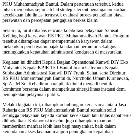
PKU Muhammadiyah Bantul. Dalam pertemuan tersebut, kedua
pihak membahas sejumlah hal strategis terkait penanganan korban
kecelakaan lalu lintas, termasuk evaluasi proses penagihan biaya
perawatan dan percepatan pengajuan berkas klaim.
Selain itu, turut dibahas rencana kolaborasi pelayanan Samsat
Keliling bagi karyawan RS PKU Muhammadiyah Bantul. Program
tersebut diharapkan dapat mempermudah karyawan dalam
melakukan pembayaran pajak kendaraan bermotor sekaligus
meningkatkan kepatuhan administrasi kendaraan di masyarakat.
Kegiatan ini dihadiri Kepala Bagian Operasional Kanwil DIY Eko
Mulyanto, Kepala KPJR Tk I Bantul Imam Cahyono, Kepala
Subbagian Administrasi Kanwil DIY Frenki Sahat, serta Direktur
RS PKU Muhammadiyah Bantul dr. Nurcholid Umam Kurniawan,
Sp.A., M.Sc. Kehadiran para pihak dinilai menjadi bentuk
komitmen bersama dalam memperkuat sinergi lintas instansi demi
peningkatan pelayanan publik.
Melalui kegiatan ini, diharapkan hubungan kerja sama antara Jasa
Raharja dan RS PKU Muhammadiyah Bantul semakin solid
sehingga pelayanan kepada korban kecelakaan lalu lintas dapat terus
ditingkatkan. Kolaborasi tersebut juga diharapkan mampu
memberikan manfaat lebih luas bagi masyarakat, baik dalam
kemudahan akses layanan maupun peningkatan kepatuhan