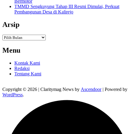
Bermotor
TMMD Sengkuyung Tahap III Resmi Dimulai, Perkuat
Pembangunan Desa di Kalirejo
Arsip
Arsip
Menu
Kontak Kami
Redaksi
Tentang Kami
Copyright © 2026
| Claritymag News by
Ascendoor
| Powered by
WordPress
.