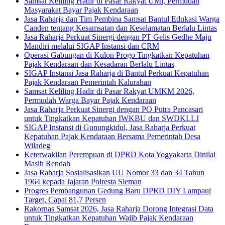
Samsat Keliling Hadir di Pasar Rakyat UMi, Permudah
Masyarakat Bayar Pajak Kendaraan
Jasa Raharja dan Tim Pembina Samsat Bantul Edukasi Warga
Canden tentang Kesamsatan dan Keselamatan Berlalu Lintas
Jasa Raharja Perkuat Sinergi dengan PT Gelis Gedhe Maju
Mandiri melalui SIGAP Instansi dan CRM
Operasi Gabungan di Kulon Progo Tingkatkan Kepatuhan
Pajak Kendaraan dan Kesadaran Berlalu Lintas
SIGAP Instansi Jasa Raharja di Bantul Perkuat Kepatuhan
Pajak Kendaraan Pemerintah Kalurahan
Samsat Keliling Hadir di Pasar Rakyat UMKM 2026,
Permudah Warga Bayar Pajak Kendaraan
Jasa Raharja Perkuat Sinergi dengan PO Putra Pancasari
untuk Tingkatkan Kepatuhan IWKBU dan SWDKLLJ
SIGAP Instansi di Gunungkidul, Jasa Raharja Perkuat
Kepatuhan Pajak Kendaraan Bersama Pemerintah Desa
Wiladeg
Keterwakilan Perempuan di DPRD Kota Yogyakarta Dinilai
Masih Rendah
Jasa Raharja Sosialisasikan UU Nomor 33 dan 34 Tahun
1964 kepada Jajaran Polresta Sleman
Progres Pembangunan Gedung Baru DPRD DIY Lampaui
Target, Capai 81,7 Persen
Rakornas Samsat 2026, Jasa Raharja Dorong Integrasi Data
untuk Tingkatkan Kepatuhan Wajib Pajak Kendaraan