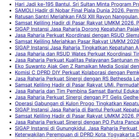
Hari Jadi ke-195 Bantul, Sri Sultan Minta Program P
SAMOLI Hadir di Nobar Final Piala Dunia 2026, Per
Ratusan Santri Meriahkan FASI XIII Rayon Nanggulan,
Samsat Keliling Hadir di Pasar Rakyat UMKM 2026,
SIGAP Instansi Jasa Raharja Dorong Kepatuhan Pajak
Jasa Raharja Perkuat Koordinasi dengan RSUD Slem
Samsat Keliling Meriahkan Pasar Rakyat UMKM 2026
SIGAP Instansi Jasa Raharja Tingkatkan Kepatuhan A
Jasa Raharja dan RSUD Wates Perkuat Koordinasi T
Jasa Raharja Perkuat Kualitas Pelayanan Santunan m
Eko Suwanto Ajak Gen Z Ramaikan Media Sosial den
Komisi C DPRD DIY Perkuat Kolaborasi dengan Pemk
Jasa Raharja Perkuat Sinergi dengan RS Bethesda Le
Samsat Keliling Hadir di Pasar Rakyat UMi, Permud
Jasa Raharja dan Tim Pembina Samsat Bantul Edukas
Jasa Raharja Perkuat Sinergi dengan PT Gelis Gedhe
Operasi Gabungan di Kulon Progo Tingkatkan Kepatu
SIGAP Instansi Jasa Raharja di Bantul Perkuat Kepa
Samsat Keliling Hadir di Pasar Rakyat UMKM 2026,
Jasa Raharja Perkuat Sinergi dengan PO Putra Pan
SIGAP Instansi di Gunungkidul, Jasa Raharja Perku
Keterwakilan Perempuan di DPRD Kota Yogyakarta D