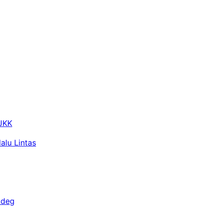
 JKK
alu Lintas
adeg