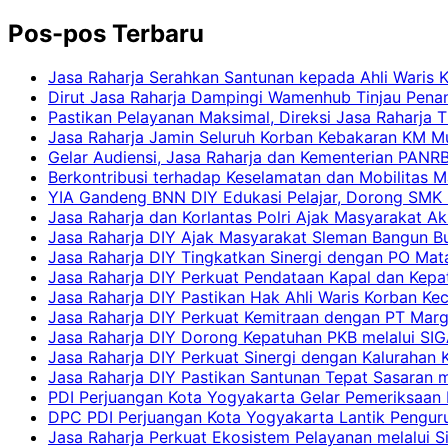
Pos-pos Terbaru
Jasa Raharja Serahkan Santunan kepada Ahli Waris 
Dirut Jasa Raharja Dampingi Wamenhub Tinjau Pena
Pastikan Pelayanan Maksimal, Direksi Jasa Raharja 
Jasa Raharja Jamin Seluruh Korban Kebakaran KM Mut
Gelar Audiensi, Jasa Raharja dan Kementerian PAN
Berkontribusi terhadap Keselamatan dan Mobilitas M
YIA Gandeng BNN DIY Edukasi Pelajar, Dorong SMK N
Jasa Raharja dan Korlantas Polri Ajak Masyarakat A
Jasa Raharja DIY Ajak Masyarakat Sleman Bangun Bud
Jasa Raharja DIY Tingkatkan Sinergi dengan PO Mat
Jasa Raharja DIY Perkuat Pendataan Kapal dan Kep
Jasa Raharja DIY Pastikan Hak Ahli Waris Korban Ke
Jasa Raharja DIY Perkuat Kemitraan dengan PT Ma
Jasa Raharja DIY Dorong Kepatuhan PKB melalui SIG
Jasa Raharja DIY Perkuat Sinergi dengan Kalurahan K
Jasa Raharja DIY Pastikan Santunan Tepat Sasaran m
PDI Perjuangan Kota Yogyakarta Gelar Pemeriksaan
DPC PDI Perjuangan Kota Yogyakarta Lantik Penguru
Jasa Raharja Perkuat Ekosistem Pelayanan melalui 