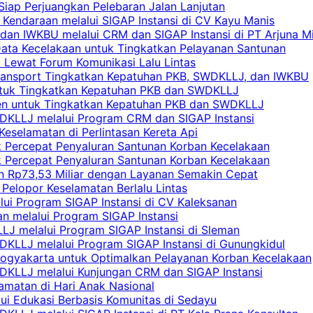
 Siap Perjuangkan Pelebaran Jalan Lanjutan
 Kendaraan melalui SIGAP Instansi di CV Kayu Manis
an IWKBU melalui CRM dan SIGAP Instansi di PT Arjuna Mi
Data Kecelakaan untuk Tingkatkan Pelayanan Santunan
i Lewat Forum Komunikasi Lalu Lintas
 Transport Tingkatkan Kepatuhan PKB, SWDKLLJ, dan IWKBU
untuk Tingkatkan Kepatuhan PKB dan SWDKLLJ
yen untuk Tingkatkan Kepatuhan PKB dan SWDKLLJ
DKLLJ melalui Program CRM dan SIGAP Instansi
Keselamatan di Perlintasan Kereta Api
uk Percepat Penyaluran Santunan Korban Kecelakaan
uk Percepat Penyaluran Santunan Korban Kecelakaan
an Rp73,53 Miliar dengan Layanan Semakin Cepat
Pelopor Keselamatan Berlalu Lintas
lui Program SIGAP Instansi di CV Kaleksanan
n melalui Program SIGAP Instansi
LJ melalui Program SIGAP Instansi di Sleman
KLLJ melalui Program SIGAP Instansi di Gunungkidul
Yogyakarta untuk Optimalkan Pelayanan Korban Kecelakaan
DKLLJ melalui Kunjungan CRM dan SIGAP Instansi
amatan di Hari Anak Nasional
lui Edukasi Berbasis Komunitas di Sedayu