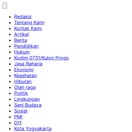
Skip
to
Redaksi
content
Tentang Kami
Kontak Kami
Artikel
Berita
Pendidikan
Hukum
Kodim 0731/Kulon Progo
Jasa Raharja
Ekonomi
Kesehatan
Hiburan
Olah raga
Politik
Lingkungan
Seni Budaya
Sosial
PMI
DIY
Kota Yogyakarta