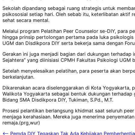
Sekolah dipandang sebagai ruang strategis untuk memba
psikososial setiap hari. Oleh sebab itu, keterlibatan ak
sehat secara mental.
Melalui program Pelatihan Peer Counselor se-DIY, para pes
hingga prinsip pertolongan pertama pada luka psikologis 
UGM dan Disdikpora DIY serta bekerja sama dengan Foru
Gerakan ini juga menjadi bagian dari dukungan terhadap 
Sejahtera” yang diinisiasi CPMH Fakultas Psikologi UGM 
Setelah menyelesaikan pelatihan, para peserta akan berp
berkelanjutan.
Dikarenakan acara diselenggarakan di Kota Yogyakarta, 
Walikota Yogyakarta sebagai bentuk dukungan terhadap ge
Bidang SMA Disdikpora DIY, Tukiman, S.Pd., M.T.
Prosesi pelantikan berlangsung khidmat saat seluruh pe
menjaga kerahasiaan. Mereka juga menerima penyematan p
remaja.(prg,wur)
Navigasi
⟵
Pemda DIY Tegaskan Tak Ada Kebijakan Pemberhenti