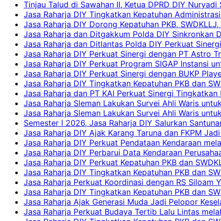
Tinjau Talud di Sawahan II, Ketua DPRD DIY Nuryadi
Jasa Raharja DIY Tingkatkan Kepatuhan Administrasi
Jasa Raharja DIY Dorong Kepatuhan PKB, SWDKLLJ, d
Jasa Raharja dan Ditgakkum Polda DIY Sinkronkan 
Jasa Raharja dan Ditlantas Polda DIY Perkuat Sinerg
Jasa Raharja DIY Perkuat Sinergi dengan PT Astro
Jasa Raharja DIY Perkuat Program SIGAP Instansi 
Jasa Raharja DIY Perkuat Sinergi dengan BUKP Pla
Jasa Raharja DIY Tingkatkan Kepatuhan PKB dan SW
Jasa Raharja dan PT KAI Perkuat Sinergi Tingkatkan 
Jasa Raharja Sleman Lakukan Survei Ahli Waris unt
Jasa Raharja Sleman Lakukan Survei Ahli Waris unt
Semester I 2026, Jasa Raharja DIY Salurkan Santun
Jasa Raharja DIY Ajak Karang Taruna dan FKPM Jadi 
Jasa Raharja DIY Perkuat Pendataan Kendaraan mela
Jasa Raharja DIY Perbarui Data Kendaraan Perusahaa
Jasa Raharja DIY Perkuat Kepatuhan PKB dan SWDKL
Jasa Raharja DIY Tingkatkan Kepatuhan PKB dan SWD
Jasa Raharja Perkuat Koordinasi dengan RS Siloam 
Jasa Raharja DIY Tingkatkan Kepatuhan PKB dan SW
Jasa Raharja Ajak Generasi Muda Jadi Pelopor Kesel
Jasa Raharja Perkuat Budaya Tertib Lalu Lintas mela