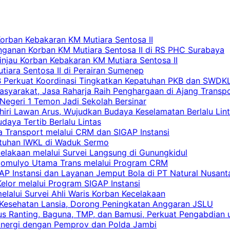
Korban Kebakaran KM Mutiara Sentosa II
nganan Korban KM Mutiara Sentosa II di RS PHC Surabaya
Tinjau Korban Kebakaran KM Mutiara Sentosa II
iara Sentosa II di Perairan Sumenep
RB Perkuat Koordinasi Tingkatkan Kepatuhan PKB dan SWDK
asyarakat, Jasa Raharja Raih Penghargaan di Ajang Transp
egeri 1 Temon Jadi Sekolah Bersinar
khiri Lawan Arus, Wujudkan Budaya Keselamatan Berlalu Lin
aya Tertib Berlalu Lintas
a Transport melalui CRM dan SIGAP Instansi
atuhan IWKL di Waduk Sermo
celakaan melalui Survei Langsung di Gunungkidul
rgomulyo Utama Trans melalui Program CRM
AP Instansi dan Layanan Jemput Bola di PT Natural Nusant
elor melalui Program SIGAP Instansi
elalui Survei Ahli Waris Korban Kecelakaan
 Kesehatan Lansia, Dorong Peningkatan Anggaran JSLU
s Ranting, Baguna, TMP, dan Bamusi, Perkuat Pengabdian 
Sinergi dengan Pemprov dan Polda Jambi