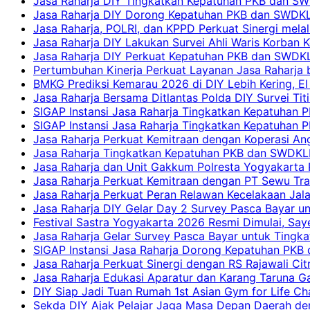
Jasa Raharja DIY Tingkatkan Kepatuhan PKB dan SWD
Jasa Raharja DIY Dorong Kepatuhan PKB dan SWDKLLJ
Jasa Raharja, POLRI, dan KPPD Perkuat Sinergi mela
Jasa Raharja DIY Lakukan Survei Ahli Waris Korban 
Jasa Raharja DIY Perkuat Kepatuhan PKB dan SWDKL
Pertumbuhan Kinerja Perkuat Layanan Jasa Raharja 
BMKG Prediksi Kemarau 2026 di DIY Lebih Kering, El 
Jasa Raharja Bersama Ditlantas Polda DIY Survei Ti
SIGAP Instansi Jasa Raharja Tingkatkan Kepatuhan 
SIGAP Instansi Jasa Raharja Tingkatkan Kepatuhan
Jasa Raharja Perkuat Kemitraan dengan Koperasi 
Jasa Raharja Tingkatkan Kepatuhan PKB dan SWDKLLJ
Jasa Raharja dan Unit Gakkum Polresta Yogyakarta P
Jasa Raharja Perkuat Kemitraan dengan PT Sewu Tra
Jasa Raharja Perkuat Peran Relawan Kecelakaan Jal
Jasa Raharja DIY Gelar Day 2 Survey Pasca Bayar un
Festival Sastra Yogyakarta 2026 Resmi Dimulai, Say
Jasa Raharja Gelar Survey Pasca Bayar untuk Tingka
SIGAP Instansi Jasa Raharja Dorong Kepatuhan PKB 
Jasa Raharja Perkuat Sinergi dengan RS Rajawali Citr
Jasa Raharja Edukasi Aparatur dan Karang Taruna Ga
DIY Siap Jadi Tuan Rumah 1st Asian Gym for Life Ch
Sekda DIY Ajak Pelajar Jaga Masa Depan Daerah de