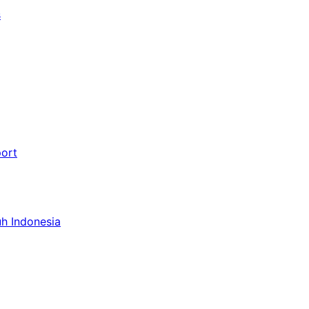
s
port
uh Indonesia