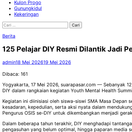
Kulon Progo
Gunungkidul
Kekeringan
Cari
untuk:
Berita
125 Pelajar DIY Resmi Dilantik Jadi
admin
18 Mei 2026
19 Mei 2026
Dibaca:
161
Yogyakarta, 17 Mei 2026, suarapasar.com — Sebanyak 125
DIY dalam rangkaian kegiatan Youth Mental Health Summit
Kegiatan ini diinisiasi oleh siswa-siswi SMA Masa Depan
kesadaran, kepedulian, serta aksi nyata dalam mendukun
Pengurus OSIS se-DIY untuk dikembangkan menjadi geraka
Dalam beberapa tahun terakhir, DIY menghadapi tantanga
pengasuhan yang belum optimal, hingga paparan media sos