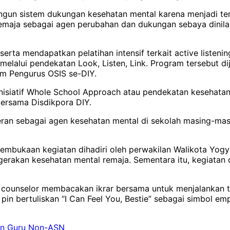
ngun sistem dukungan kesehatan mental karena menjadi te
tif remaja sebagai agen perubahan dan dukungan sebaya dini
erta mendapatkan pelatihan intensif terkait active listeni
melalui pendekatan Look, Listen, Link. Program tersebut d
m Pengurus OSIS se-DIY.
inisiatif Whole School Approach atau pendekatan kesehatan
bersama Disdikpora DIY.
eran sebagai agen kesehatan mental di sekolah masing-mas
pembukaan kegiatan dihadiri oleh perwakilan Walikota Yo
rakan kesehatan mental remaja. Sementara itu, kegiatan d
er counselor membacakan ikrar bersama untuk menjalankan 
in bertuliskan “I Can Feel You, Bestie” sebagai simbol 
an Guru Non-ASN