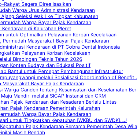
ro-Rakyat Segera Direalisasikan
mudah Warga Urus Administrasi Kendaraan
 Ajang Seleksi Wakil ke Tingkat Kabupaten
 Permudah Warga Bayar Pajak Kendaraan
 Kendaraan di Kalurahan Pleret
an untuk Optimalkan Pelayanan Korban Kecelakaan
, Permudah Masyarakat Bayar Pajak Kendaraan
dministrasi Kendaraan di PT Cobra Dental Indonesia
ingkatkan Pelayanan Korban Kecelakaan
elalui Bimbingan Teknis Tahun 2026
gan Konten Budaya dan Edukasi Positif
ab Bantul untuk Percepat Pembangunan Infrastruktur
mpuyangwangi melalui Sosialisasi Coordination of Benefit
ah Masyarakat Bayar Pajak Kendaraan
i Warga Canden tentang Kesamsatan dan Keselamatan Berl
 Maju Mandiri melalui SIGAP Instansi dan CRM
han Pajak Kendaraan dan Kesadaran Berlalu Lintas
tuhan Pajak Kendaraan Pemerintah Kalurahan
 Permudah Warga Bayar Pajak Kendaraan
casari untuk Tingkatkan Kepatuhan IWKBU dan SWDKLLJ
at Kepatuhan Pajak Kendaraan Bersama Pemerintah Desa Wil
inilai Masih Rendah