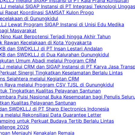
KLLJ melalui SIGAP Instansi di PT Kala Prana Konsultan
 melalui SIGAP Instansi di PT Integrasi Teknologi Ungga
lui Rapat Koordinasi SAMSAT Kulon Progo
Kecelakaan di Gunungkidul
LJ Lewat Program SIGAP Instansi di Unisi Edu Medika
bagi Masyarakat
Nino Kuat Berpotensi Terjadi hingga Akhir Tahun
tik Rawan Kecelakaan di Kota Yogyakarta
PKB dan SWDKLLJ di PT Insan Lestari Andalan
 PKB dan SWDKLLJ di Dua Kalurahan Gunungkidul
Angkutan Umum Abadi melalui Program CRM
 melalui CRM dan SIGAP Instansi di PT Karya Jasa Trans
erkuat Sinergi Tingkatkan Keselamatan Berlalu Lintas
ns Sejahtera melalui Kegiatan CRM
an Raya melalui Program CSV TJSL di Gunungkidul
tuk Tingkatkan Kualitas Pelayanan Santunan
embara Puisi Nasional Buka Kesempatan bagi Penulis Selur
tkan Kualitas Pelayanan Santunan
dan SWDKLLJ di PT Sharp Electronics Indonesia
a melalui Rekonsiliasi Data Guarantee Letter
mping untuk Perkuat Budaya Tertib Berlalu Lintas
allenge 2026
ngan Menjauhi Kenakalan Remaja