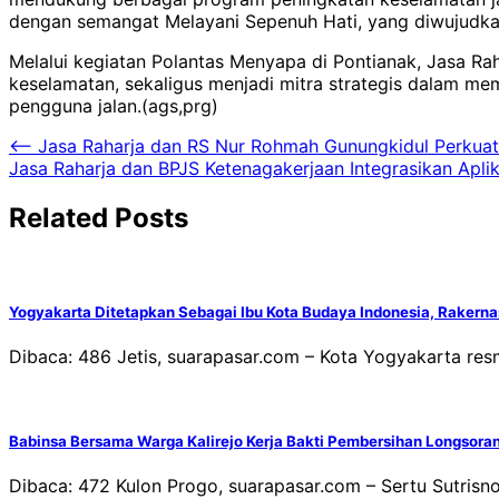
dengan semangat Melayani Sepenuh Hati, yang diwujudkan
Melalui kegiatan Polantas Menyapa di Pontianak, Jasa Rah
keselamatan, sekaligus menjadi mitra strategis dalam me
pengguna jalan.(ags,prg)
Navigasi
⟵
Jasa Raharja dan RS Nur Rohmah Gunungkidul Perkuat
Jasa Raharja dan BPJS Ketenagakerjaan Integrasikan Apli
pos
Related Posts
Yogyakarta Ditetapkan Sebagai Ibu Kota Budaya Indonesia, Rakerna
Dibaca: 486 Jetis, suarapasar.com – Kota Yogyakarta res
Babinsa Bersama Warga Kalirejo Kerja Bakti Pembersihan Longsor
Dibaca: 472 Kulon Progo, suarapasar.com – Sertu Sutris