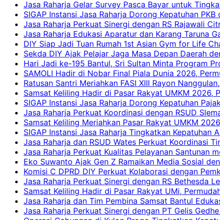
Jasa Raharja Gelar Survey Pasca Bayar untuk Tingka
SIGAP Instansi Jasa Raharja Dorong Kepatuhan PKB 
Jasa Raharja Perkuat Sinergi dengan RS Rajawali Citr
Jasa Raharja Edukasi Aparatur dan Karang Taruna Ga
DIY Siap Jadi Tuan Rumah 1st Asian Gym for Life Ch
Sekda DIY Ajak Pelajar Jaga Masa Depan Daerah de
Hari Jadi ke-195 Bantul, Sri Sultan Minta Program P
SAMOLI Hadir di Nobar Final Piala Dunia 2026, Per
Ratusan Santri Meriahkan FASI XIII Rayon Nanggulan,
Samsat Keliling Hadir di Pasar Rakyat UMKM 2026,
SIGAP Instansi Jasa Raharja Dorong Kepatuhan Pajak
Jasa Raharja Perkuat Koordinasi dengan RSUD Slem
Samsat Keliling Meriahkan Pasar Rakyat UMKM 2026
SIGAP Instansi Jasa Raharja Tingkatkan Kepatuhan A
Jasa Raharja dan RSUD Wates Perkuat Koordinasi T
Jasa Raharja Perkuat Kualitas Pelayanan Santunan m
Eko Suwanto Ajak Gen Z Ramaikan Media Sosial den
Komisi C DPRD DIY Perkuat Kolaborasi dengan Pemk
Jasa Raharja Perkuat Sinergi dengan RS Bethesda Le
Samsat Keliling Hadir di Pasar Rakyat UMi, Permud
Jasa Raharja dan Tim Pembina Samsat Bantul Edukas
Jasa Raharja Perkuat Sinergi dengan PT Gelis Gedhe