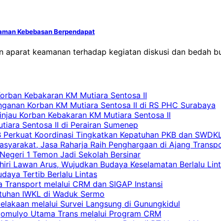
caman Kebebasan Berpendapat
n aparat keamanan terhadap kegiatan diskusi dan bedah b
Korban Kebakaran KM Mutiara Sentosa II
nganan Korban KM Mutiara Sentosa II di RS PHC Surabaya
Tinjau Korban Kebakaran KM Mutiara Sentosa II
iara Sentosa II di Perairan Sumenep
RB Perkuat Koordinasi Tingkatkan Kepatuhan PKB dan SWDK
asyarakat, Jasa Raharja Raih Penghargaan di Ajang Transp
egeri 1 Temon Jadi Sekolah Bersinar
khiri Lawan Arus, Wujudkan Budaya Keselamatan Berlalu Lin
aya Tertib Berlalu Lintas
a Transport melalui CRM dan SIGAP Instansi
atuhan IWKL di Waduk Sermo
celakaan melalui Survei Langsung di Gunungkidul
rgomulyo Utama Trans melalui Program CRM