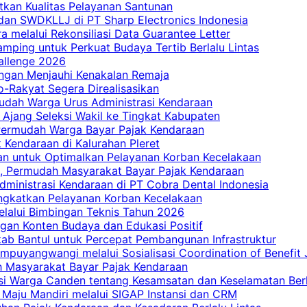
tkan Kualitas Pelayanan Santunan
dan SWDKLLJ di PT Sharp Electronics Indonesia
a melalui Rekonsiliasi Data Guarantee Letter
mping untuk Perkuat Budaya Tertib Berlalu Lintas
allenge 2026
ngan Menjauhi Kenakalan Remaja
ro-Rakyat Segera Direalisasikan
mudah Warga Urus Administrasi Kendaraan
 Ajang Seleksi Wakil ke Tingkat Kabupaten
 Permudah Warga Bayar Pajak Kendaraan
 Kendaraan di Kalurahan Pleret
an untuk Optimalkan Pelayanan Korban Kecelakaan
, Permudah Masyarakat Bayar Pajak Kendaraan
dministrasi Kendaraan di PT Cobra Dental Indonesia
ingkatkan Pelayanan Korban Kecelakaan
elalui Bimbingan Teknis Tahun 2026
gan Konten Budaya dan Edukasi Positif
ab Bantul untuk Percepat Pembangunan Infrastruktur
mpuyangwangi melalui Sosialisasi Coordination of Benefit
ah Masyarakat Bayar Pajak Kendaraan
i Warga Canden tentang Kesamsatan dan Keselamatan Berl
 Maju Mandiri melalui SIGAP Instansi dan CRM