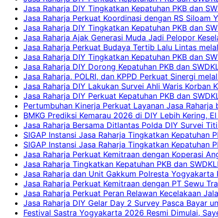
Jasa Raharja DIY Tingkatkan Kepatuhan PKB dan SWD
Jasa Raharja Perkuat Koordinasi dengan RS Siloam 
Jasa Raharja DIY Tingkatkan Kepatuhan PKB dan SW
Jasa Raharja Ajak Generasi Muda Jadi Pelopor Kesel
Jasa Raharja Perkuat Budaya Tertib Lalu Lintas mela
Jasa Raharja DIY Tingkatkan Kepatuhan PKB dan SWD
Jasa Raharja DIY Dorong Kepatuhan PKB dan SWDKLLJ
Jasa Raharja, POLRI, dan KPPD Perkuat Sinergi mela
Jasa Raharja DIY Lakukan Survei Ahli Waris Korban 
Jasa Raharja DIY Perkuat Kepatuhan PKB dan SWDKL
Pertumbuhan Kinerja Perkuat Layanan Jasa Raharja 
BMKG Prediksi Kemarau 2026 di DIY Lebih Kering, El 
Jasa Raharja Bersama Ditlantas Polda DIY Survei Ti
SIGAP Instansi Jasa Raharja Tingkatkan Kepatuhan 
SIGAP Instansi Jasa Raharja Tingkatkan Kepatuhan
Jasa Raharja Perkuat Kemitraan dengan Koperasi 
Jasa Raharja Tingkatkan Kepatuhan PKB dan SWDKLLJ
Jasa Raharja dan Unit Gakkum Polresta Yogyakarta P
Jasa Raharja Perkuat Kemitraan dengan PT Sewu Tra
Jasa Raharja Perkuat Peran Relawan Kecelakaan Jal
Jasa Raharja DIY Gelar Day 2 Survey Pasca Bayar un
Festival Sastra Yogyakarta 2026 Resmi Dimulai, Say