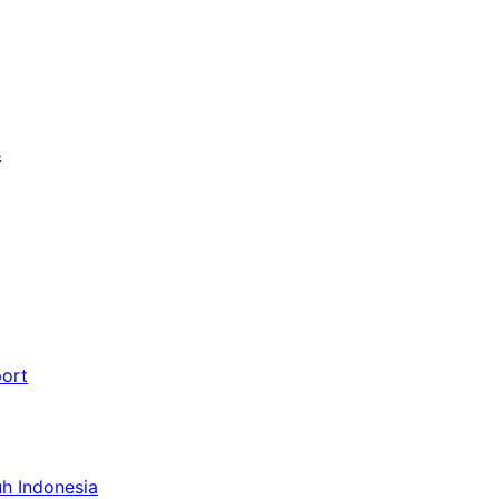
s
port
uh Indonesia