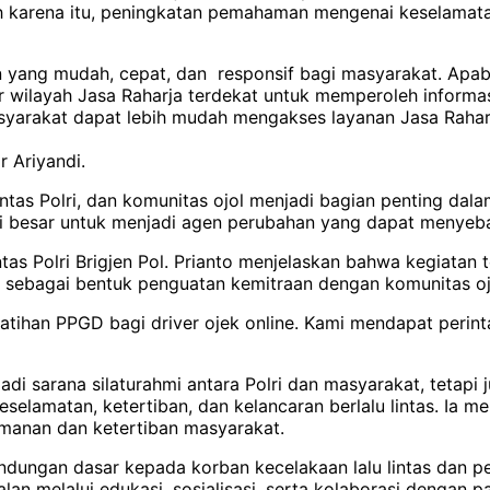
eh karena itu, peningkatan pemahaman mengenai keselamata
yang mudah, cepat, dan responsif bagi masyarakat. Apabila
wilayah Jasa Raharja terdekat untuk memperoleh informas
asyarakat dapat lebih mudah mengakses layanan Jasa Rahar
r Ariyandi.
antas Polri, dan komunitas ojol menjadi bagian penting d
si besar untuk menjadi agen perubahan yang dapat menyeb
tas Polri Brigjen Pol. Prianto menjelaskan bahwa kegiata
 sebagai bentuk penguatan kemitraan dengan komunitas ojek
latihan PPGD bagi driver ojek online. Kami mendapat perin
di sarana silaturahmi antara Polri dan masyarakat, tetap
eselamatan, ketertiban, dan kelancaran berlalu lintas. Ia
amanan dan ketertiban masyarakat.
ungan dasar kepada korban kecelakaan lalu lintas dan p
n melalui edukasi, sosialisasi, serta kolaborasi dengan 