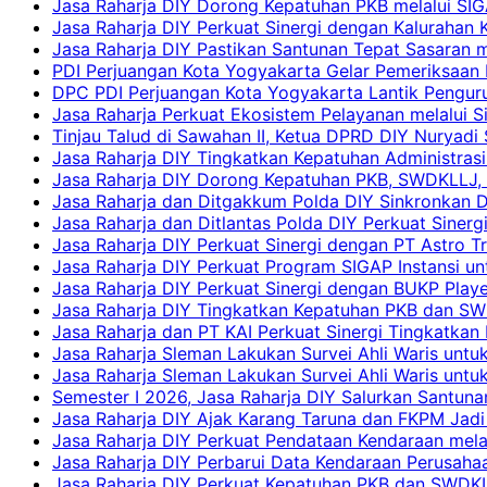
Jasa Raharja DIY Dorong Kepatuhan PKB melalui SIG
Jasa Raharja DIY Perkuat Sinergi dengan Kalurahan K
Jasa Raharja DIY Pastikan Santunan Tepat Sasaran m
PDI Perjuangan Kota Yogyakarta Gelar Pemeriksaan
DPC PDI Perjuangan Kota Yogyakarta Lantik Penguru
Jasa Raharja Perkuat Ekosistem Pelayanan melalui 
Tinjau Talud di Sawahan II, Ketua DPRD DIY Nuryadi
Jasa Raharja DIY Tingkatkan Kepatuhan Administrasi
Jasa Raharja DIY Dorong Kepatuhan PKB, SWDKLLJ, d
Jasa Raharja dan Ditgakkum Polda DIY Sinkronkan 
Jasa Raharja dan Ditlantas Polda DIY Perkuat Sinerg
Jasa Raharja DIY Perkuat Sinergi dengan PT Astro
Jasa Raharja DIY Perkuat Program SIGAP Instansi 
Jasa Raharja DIY Perkuat Sinergi dengan BUKP Pla
Jasa Raharja DIY Tingkatkan Kepatuhan PKB dan SW
Jasa Raharja dan PT KAI Perkuat Sinergi Tingkatkan 
Jasa Raharja Sleman Lakukan Survei Ahli Waris unt
Jasa Raharja Sleman Lakukan Survei Ahli Waris unt
Semester I 2026, Jasa Raharja DIY Salurkan Santun
Jasa Raharja DIY Ajak Karang Taruna dan FKPM Jadi 
Jasa Raharja DIY Perkuat Pendataan Kendaraan mela
Jasa Raharja DIY Perbarui Data Kendaraan Perusahaa
Jasa Raharja DIY Perkuat Kepatuhan PKB dan SWDKL