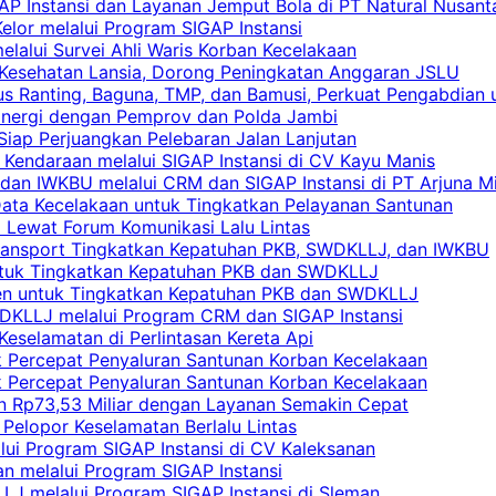
AP Instansi dan Layanan Jemput Bola di PT Natural Nusant
elor melalui Program SIGAP Instansi
elalui Survei Ahli Waris Korban Kecelakaan
 Kesehatan Lansia, Dorong Peningkatan Anggaran JSLU
s Ranting, Baguna, TMP, dan Bamusi, Perkuat Pengabdian 
Sinergi dengan Pemprov dan Polda Jambi
 Siap Perjuangkan Pelebaran Jalan Lanjutan
 Kendaraan melalui SIGAP Instansi di CV Kayu Manis
an IWKBU melalui CRM dan SIGAP Instansi di PT Arjuna Mi
Data Kecelakaan untuk Tingkatkan Pelayanan Santunan
i Lewat Forum Komunikasi Lalu Lintas
 Transport Tingkatkan Kepatuhan PKB, SWDKLLJ, dan IWKBU
untuk Tingkatkan Kepatuhan PKB dan SWDKLLJ
yen untuk Tingkatkan Kepatuhan PKB dan SWDKLLJ
DKLLJ melalui Program CRM dan SIGAP Instansi
Keselamatan di Perlintasan Kereta Api
uk Percepat Penyaluran Santunan Korban Kecelakaan
uk Percepat Penyaluran Santunan Korban Kecelakaan
an Rp73,53 Miliar dengan Layanan Semakin Cepat
Pelopor Keselamatan Berlalu Lintas
lui Program SIGAP Instansi di CV Kaleksanan
n melalui Program SIGAP Instansi
LJ melalui Program SIGAP Instansi di Sleman