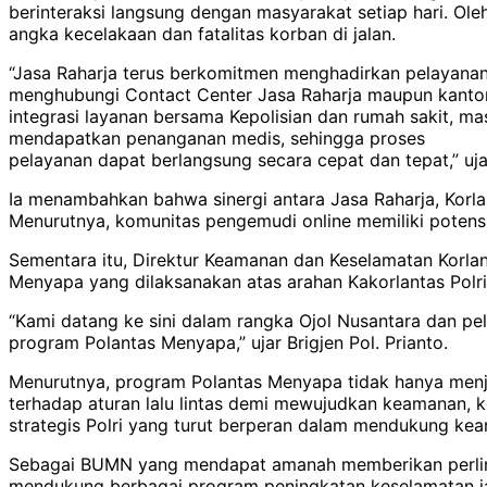
berinteraksi langsung dengan masyarakat setiap hari. Ol
angka kecelakaan dan fatalitas korban di jalan.
“Jasa Raharja terus berkomitmen menghadirkan pelayanan 
menghubungi Contact Center Jasa Raharja maupun kantor 
integrasi layanan bersama Kepolisian dan rumah sakit, m
mendapatkan penanganan medis, sehingga proses
pelayanan dapat berlangsung secara cepat dan tepat,” uja
Ia menambahkan bahwa sinergi antara Jasa Raharja, Korl
Menurutnya, komunitas pengemudi online memiliki poten
Sementara itu, Direktur Keamanan dan Keselamatan Korlan
Menyapa yang dilaksanakan atas arahan Kakorlantas Polri
“Kami datang ke sini dalam rangka Ojol Nusantara dan pe
program Polantas Menyapa,” ujar Brigjen Pol. Prianto.
Menurutnya, program Polantas Menyapa tidak hanya menja
terhadap aturan lalu lintas demi mewujudkan keamanan, k
strategis Polri yang turut berperan dalam mendukung ke
Sebagai BUMN yang mendapat amanah memberikan perlind
mendukung berbagai program peningkatan keselamatan jala