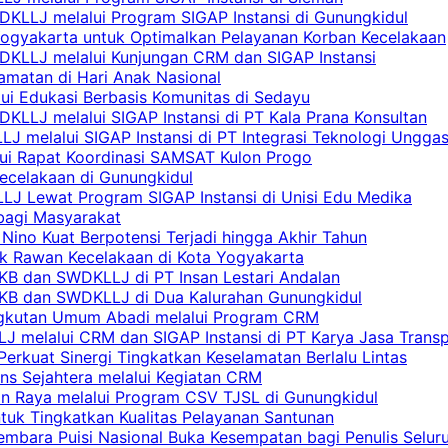
KLLJ melalui Program SIGAP Instansi di Gunungkidul
Yogyakarta untuk Optimalkan Pelayanan Korban Kecelakaan
DKLLJ melalui Kunjungan CRM dan SIGAP Instansi
amatan di Hari Anak Nasional
lui Edukasi Berbasis Komunitas di Sedayu
KLLJ melalui SIGAP Instansi di PT Kala Prana Konsultan
 melalui SIGAP Instansi di PT Integrasi Teknologi Ungga
lui Rapat Koordinasi SAMSAT Kulon Progo
Kecelakaan di Gunungkidul
LJ Lewat Program SIGAP Instansi di Unisi Edu Medika
bagi Masyarakat
Nino Kuat Berpotensi Terjadi hingga Akhir Tahun
tik Rawan Kecelakaan di Kota Yogyakarta
PKB dan SWDKLLJ di PT Insan Lestari Andalan
 PKB dan SWDKLLJ di Dua Kalurahan Gunungkidul
Angkutan Umum Abadi melalui Program CRM
 melalui CRM dan SIGAP Instansi di PT Karya Jasa Trans
erkuat Sinergi Tingkatkan Keselamatan Berlalu Lintas
ns Sejahtera melalui Kegiatan CRM
an Raya melalui Program CSV TJSL di Gunungkidul
tuk Tingkatkan Kualitas Pelayanan Santunan
embara Puisi Nasional Buka Kesempatan bagi Penulis Selur