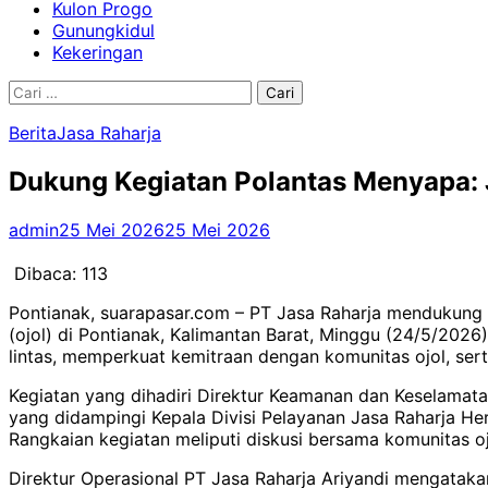
Kulon Progo
Gunungkidul
Kekeringan
Cari
untuk:
Berita
Jasa Raharja
Dukung Kegiatan Polantas Menyapa: 
admin
25 Mei 2026
25 Mei 2026
Dibaca:
113
Pontianak, suarapasar.com – PT Jasa Raharja mendukung 
(ojol) di Pontianak, Kalimantan Barat, Minggu (24/5/2026
lintas, memperkuat kemitraan dengan komunitas ojol, se
Kegiatan yang dihadiri Direktur Keamanan dan Keselamatan 
yang didampingi Kepala Divisi Pelayanan Jasa Raharja He
Rangkaian kegiatan meliputi diskusi bersama komunitas o
Direktur Operasional PT Jasa Raharja Ariyandi mengataka