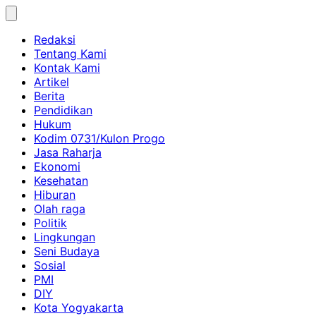
Skip
to
Redaksi
content
Tentang Kami
Kontak Kami
Artikel
Berita
Pendidikan
Hukum
Kodim 0731/Kulon Progo
Jasa Raharja
Ekonomi
Kesehatan
Hiburan
Olah raga
Politik
Lingkungan
Seni Budaya
Sosial
PMI
DIY
Kota Yogyakarta