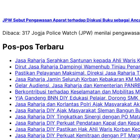
JPW Sebut Pengawasan Aparat terhadap Diskusi Buku sebagai An
Dibaca: 317 Jogja Police Watch (JPW) menilai pengawasa
Pos-pos Terbaru
Jasa Raharja Serahkan Santunan kepada Ahli Waris 
Dirut Jasa Raharja Dampingi Wamenhub Tinjau Pena
Pastikan Pelayanan Maksimal, Direksi Jasa Raharja 
Jasa Raharja Jamin Seluruh Korban Kebakaran KM Mut
Gelar Audiensi, Jasa Raharja dan Kementerian PAN
Berkontribusi terhadap Keselamatan dan Mobilitas M
YIA Gandeng BNN DIY Edukasi Pelajar, Dorong SMK N
Jasa Raharja dan Korlantas Polri Ajak Masyarakat A
Jasa Raharja DIY Ajak Masyarakat Sleman Bangun Bud
Jasa Raharja DIY Tingkatkan Sinergi dengan PO Mat
Jasa Raharja DIY Perkuat Pendataan Kapal dan Kep
Jasa Raharja DIY Pastikan Hak Ahli Waris Korban Ke
Jasa Raharja DIY Perkuat Kemitraan dengan PT Ma