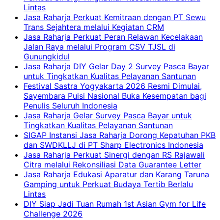
Lintas
Jasa Raharja Perkuat Kemitraan dengan PT Sewu
Trans Sejahtera melalui Kegiatan CRM
Jasa Raharja Perkuat Peran Relawan Kecelakaan
Jalan Raya melalui Program CSV TJSL di
Gunungkidul
Jasa Raharja DIY Gelar Day 2 Survey Pasca Bayar
untuk Tingkatkan Kualitas Pelayanan Santunan
Festival Sastra Yogyakarta 2026 Resmi Dimulai,
Sayembara Puisi Nasional Buka Kesempatan bagi
Penulis Seluruh Indonesia
Jasa Raharja Gelar Survey Pasca Bayar untuk
Tingkatkan Kualitas Pelayanan Santunan
SIGAP Instansi Jasa Raharja Dorong Kepatuhan PKB
dan SWDKLLJ di PT Sharp Electronics Indonesia
Jasa Raharja Perkuat Sinergi dengan RS Rajawali
Citra melalui Rekonsiliasi Data Guarantee Letter
Jasa Raharja Edukasi Aparatur dan Karang Taruna
Gamping untuk Perkuat Budaya Tertib Berlalu
Lintas
DIY Siap Jadi Tuan Rumah 1st Asian Gym for Life
Challenge 2026