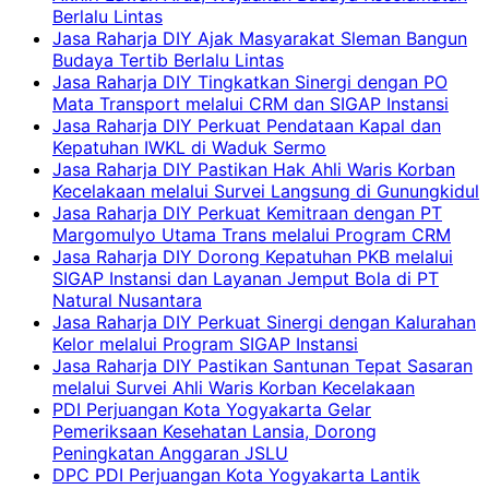
Berlalu Lintas
Jasa Raharja DIY Ajak Masyarakat Sleman Bangun
Budaya Tertib Berlalu Lintas
Jasa Raharja DIY Tingkatkan Sinergi dengan PO
Mata Transport melalui CRM dan SIGAP Instansi
Jasa Raharja DIY Perkuat Pendataan Kapal dan
Kepatuhan IWKL di Waduk Sermo
Jasa Raharja DIY Pastikan Hak Ahli Waris Korban
Kecelakaan melalui Survei Langsung di Gunungkidul
Jasa Raharja DIY Perkuat Kemitraan dengan PT
Margomulyo Utama Trans melalui Program CRM
Jasa Raharja DIY Dorong Kepatuhan PKB melalui
SIGAP Instansi dan Layanan Jemput Bola di PT
Natural Nusantara
Jasa Raharja DIY Perkuat Sinergi dengan Kalurahan
Kelor melalui Program SIGAP Instansi
Jasa Raharja DIY Pastikan Santunan Tepat Sasaran
melalui Survei Ahli Waris Korban Kecelakaan
PDI Perjuangan Kota Yogyakarta Gelar
Pemeriksaan Kesehatan Lansia, Dorong
Peningkatan Anggaran JSLU
DPC PDI Perjuangan Kota Yogyakarta Lantik