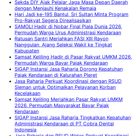
Sekda DIY Ajak Pelajar Jaga Masa Depan Daerah
dengan Menjauhi Kenakalan Remaja
Hari Jadi ke-195 Bantul, Sri Sultan Minta Program
Pro-Rakyat Segera Direalisasikan
SAMOLI Hadir di Nobar Final Piala Dunia 2026,
Permudah Warga Urus Administrasi Kendaraan
Ratusan Santri Meriahkan FASI XIII Rayon
Nanggulan, Ajang Seleksi Wakil ke Tingkat
Kabupaten
Samsat Keliling Hadir di Pasar Rakyat UMKM 2026,
Permudah Warga Bayar Pajak Kendaraan
SIGAP Instansi Jasa Raharja Dorong Kepatuhan
Pajak Kendaraan di Kalurahan Pleret
Jasa Raharja Perkuat Koordinasi dengan RSUD
Sleman untuk Optimalkan Pelayanan Korban
Kecelakaan
Samsat Keliling Meriahkan Pasar Rakyat UMKM
2026, Permudah Masyarakat Bayar Pajak
Kendaraan
SIGAP Instansi Jasa Raharja Tingkatkan Kepatuhan
Administrasi Kendaraan di PT Cobra Dental
Indonesia
Jasa Raharja dan RSUD Wates Perkuat Koordinasi