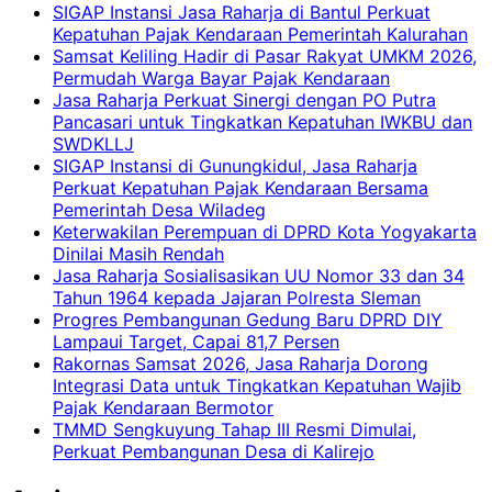
SIGAP Instansi Jasa Raharja di Bantul Perkuat
Kepatuhan Pajak Kendaraan Pemerintah Kalurahan
Samsat Keliling Hadir di Pasar Rakyat UMKM 2026,
Permudah Warga Bayar Pajak Kendaraan
Jasa Raharja Perkuat Sinergi dengan PO Putra
Pancasari untuk Tingkatkan Kepatuhan IWKBU dan
SWDKLLJ
SIGAP Instansi di Gunungkidul, Jasa Raharja
Perkuat Kepatuhan Pajak Kendaraan Bersama
Pemerintah Desa Wiladeg
Keterwakilan Perempuan di DPRD Kota Yogyakarta
Dinilai Masih Rendah
Jasa Raharja Sosialisasikan UU Nomor 33 dan 34
Tahun 1964 kepada Jajaran Polresta Sleman
Progres Pembangunan Gedung Baru DPRD DIY
Lampaui Target, Capai 81,7 Persen
Rakornas Samsat 2026, Jasa Raharja Dorong
Integrasi Data untuk Tingkatkan Kepatuhan Wajib
Pajak Kendaraan Bermotor
TMMD Sengkuyung Tahap III Resmi Dimulai,
Perkuat Pembangunan Desa di Kalirejo