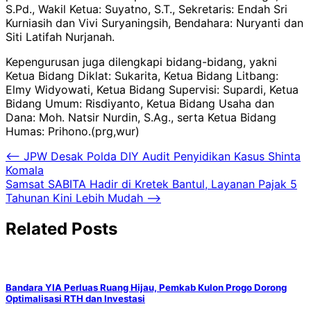
S.Pd., Wakil Ketua: Suyatno, S.T., Sekretaris: Endah Sri
Kurniasih dan Vivi Suryaningsih, Bendahara: Nuryanti dan
Siti Latifah Nurjanah.
Kepengurusan juga dilengkapi bidang-bidang, yakni
Ketua Bidang Diklat: Sukarita, Ketua Bidang Litbang:
Elmy Widyowati, Ketua Bidang Supervisi: Supardi, Ketua
Bidang Umum: Risdiyanto, Ketua Bidang Usaha dan
Dana: Moh. Natsir Nurdin, S.Ag., serta Ketua Bidang
Humas: Prihono.(prg,wur)
Navigasi
⟵
JPW Desak Polda DIY Audit Penyidikan Kasus Shinta
Komala
pos
Samsat SABITA Hadir di Kretek Bantul, Layanan Pajak 5
Tahunan Kini Lebih Mudah
⟶
Related Posts
Bandara YIA Perluas Ruang Hijau, Pemkab Kulon Progo Dorong
Optimalisasi RTH dan Investasi