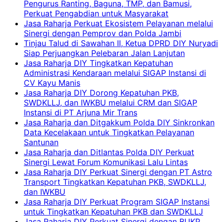
Pengurus Ranting, Baguna, TMP, dan Bamusi,
Perkuat Pengabdian untuk Masyarakat
Jasa Raharja Perkuat Ekosistem Pelayanan melalui
Sinergi dengan Pemprov dan Polda Jambi
Tinjau Talud di Sawahan II, Ketua DPRD DIY Nuryadi
Siap Perjuangkan Pelebaran Jalan Lanjutan
Jasa Raharja DIY Tingkatkan Kepatuhan
Administrasi Kendaraan melalui SIGAP Instansi di
CV Kayu Manis
Jasa Raharja DIY Dorong Kepatuhan PKB,
SWDKLLJ, dan IWKBU melalui CRM dan SIGAP
Instansi di PT Arjuna Mir Trans
Jasa Raharja dan Ditgakkum Polda DIY Sinkronkan
Data Kecelakaan untuk Tingkatkan Pelayanan
Santunan
Jasa Raharja dan Ditlantas Polda DIY Perkuat
Sinergi Lewat Forum Komunikasi Lalu Lintas
Jasa Raharja DIY Perkuat Sinergi dengan PT Astro
Transport Tingkatkan Kepatuhan PKB, SWDKLLJ,
dan IWKBU
Jasa Raharja DIY Perkuat Program SIGAP Instansi
untuk Tingkatkan Kepatuhan PKB dan SWDKLLJ
Jasa Raharja DIY Perkuat Sinergi dengan BUKP