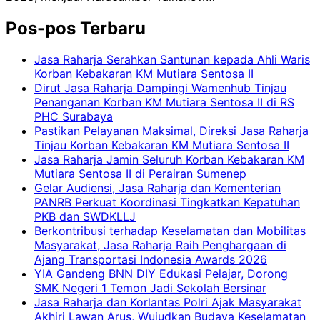
Pos-pos Terbaru
Jasa Raharja Serahkan Santunan kepada Ahli Waris
Korban Kebakaran KM Mutiara Sentosa II
Dirut Jasa Raharja Dampingi Wamenhub Tinjau
Penanganan Korban KM Mutiara Sentosa II di RS
PHC Surabaya
Pastikan Pelayanan Maksimal, Direksi Jasa Raharja
Tinjau Korban Kebakaran KM Mutiara Sentosa II
Jasa Raharja Jamin Seluruh Korban Kebakaran KM
Mutiara Sentosa II di Perairan Sumenep
Gelar Audiensi, Jasa Raharja dan Kementerian
PANRB Perkuat Koordinasi Tingkatkan Kepatuhan
PKB dan SWDKLLJ
Berkontribusi terhadap Keselamatan dan Mobilitas
Masyarakat, Jasa Raharja Raih Penghargaan di
Ajang Transportasi Indonesia Awards 2026
YIA Gandeng BNN DIY Edukasi Pelajar, Dorong
SMK Negeri 1 Temon Jadi Sekolah Bersinar
Jasa Raharja dan Korlantas Polri Ajak Masyarakat
Akhiri Lawan Arus, Wujudkan Budaya Keselamatan