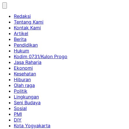
Skip
to
Redaksi
content
Tentang Kami
Kontak Kami
Artikel
Berita
Pendidikan
Hukum
Kodim 0731/Kulon Progo
Jasa Raharja
Ekonomi
Kesehatan
Hiburan
Olah raga
Politik
Lingkungan
Seni Budaya
Sosial
PMI
DIY
Kota Yogyakarta