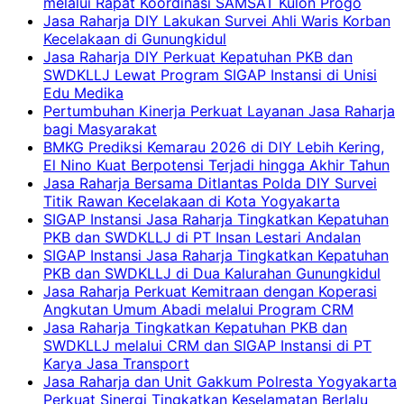
melalui Rapat Koordinasi SAMSAT Kulon Progo
Jasa Raharja DIY Lakukan Survei Ahli Waris Korban
Kecelakaan di Gunungkidul
Jasa Raharja DIY Perkuat Kepatuhan PKB dan
SWDKLLJ Lewat Program SIGAP Instansi di Unisi
Edu Medika
Pertumbuhan Kinerja Perkuat Layanan Jasa Raharja
bagi Masyarakat
BMKG Prediksi Kemarau 2026 di DIY Lebih Kering,
El Nino Kuat Berpotensi Terjadi hingga Akhir Tahun
Jasa Raharja Bersama Ditlantas Polda DIY Survei
Titik Rawan Kecelakaan di Kota Yogyakarta
SIGAP Instansi Jasa Raharja Tingkatkan Kepatuhan
PKB dan SWDKLLJ di PT Insan Lestari Andalan
SIGAP Instansi Jasa Raharja Tingkatkan Kepatuhan
PKB dan SWDKLLJ di Dua Kalurahan Gunungkidul
Jasa Raharja Perkuat Kemitraan dengan Koperasi
Angkutan Umum Abadi melalui Program CRM
Jasa Raharja Tingkatkan Kepatuhan PKB dan
SWDKLLJ melalui CRM dan SIGAP Instansi di PT
Karya Jasa Transport
Jasa Raharja dan Unit Gakkum Polresta Yogyakarta
Perkuat Sinergi Tingkatkan Keselamatan Berlalu