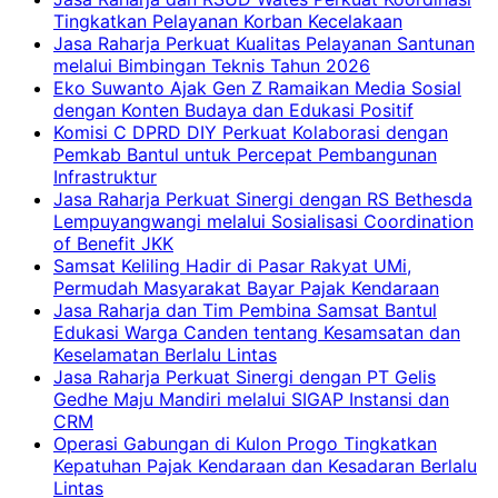
Tingkatkan Pelayanan Korban Kecelakaan
Jasa Raharja Perkuat Kualitas Pelayanan Santunan
melalui Bimbingan Teknis Tahun 2026
Eko Suwanto Ajak Gen Z Ramaikan Media Sosial
dengan Konten Budaya dan Edukasi Positif
Komisi C DPRD DIY Perkuat Kolaborasi dengan
Pemkab Bantul untuk Percepat Pembangunan
Infrastruktur
Jasa Raharja Perkuat Sinergi dengan RS Bethesda
Lempuyangwangi melalui Sosialisasi Coordination
of Benefit JKK
Samsat Keliling Hadir di Pasar Rakyat UMi,
Permudah Masyarakat Bayar Pajak Kendaraan
Jasa Raharja dan Tim Pembina Samsat Bantul
Edukasi Warga Canden tentang Kesamsatan dan
Keselamatan Berlalu Lintas
Jasa Raharja Perkuat Sinergi dengan PT Gelis
Gedhe Maju Mandiri melalui SIGAP Instansi dan
CRM
Operasi Gabungan di Kulon Progo Tingkatkan
Kepatuhan Pajak Kendaraan dan Kesadaran Berlalu
Lintas