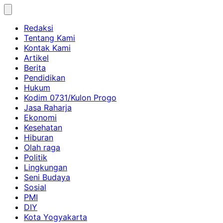
Skip
to
Redaksi
content
Tentang Kami
Kontak Kami
Artikel
Berita
Pendidikan
Hukum
Kodim 0731/Kulon Progo
Jasa Raharja
Ekonomi
Kesehatan
Hiburan
Olah raga
Politik
Lingkungan
Seni Budaya
Sosial
PMI
DIY
Kota Yogyakarta