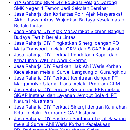
YIA Gandeng BNN DIY Edukasi Pelajar, Dorong
SMK Negeri 1 Temon Jadi Sekolah Bersinar
Jasa Raharja dan Korlantas Polri Ajak Masyarakat
Akhiri Lawan Arus, Wujudkan Budaya Keselamatan
Berlalu Lintas
Jasa Raharja DIY Ajak Masyarakat Sleman Bangun
Budaya Tertib Berlalu Lintas
Jasa Raharja DIY Tingkatkan Sinergi dengan PO
Mata Transport melalui CRM dan SIGAP Instansi
Jasa Raharja DIY Perkuat Pendataan Kapal dan
Kepatuhan IWKL di Waduk Sermo
Jasa Raharja DIY Pastikan Hak Ahli Waris Korban
Kecelakaan melalui Survei Langsung di Gunungkidul
Jasa Raharja DIY Perkuat Kemitraan dengan PT
Margomulyo Utama Trans melalui Program CRM
Jasa Raharja DIY Dorong Kepatuhan PKB melalui
SIGAP Instansi dan Layanan Jemput Bola di PT
Natural Nusantara
Jasa Raharja DIY Perkuat Sinergi dengan Kalurahan
Kelor melalui Program SIGAP Instansi
Jasa Raharja DIY Pastikan Santunan Tepat Sasaran
melalui Survei Ahli Waris Korban Kecelakaan