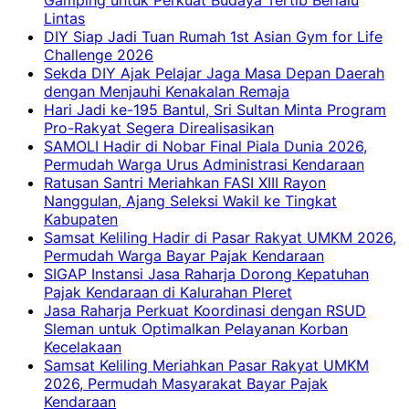
Gamping untuk Perkuat Budaya Tertib Berlalu
Lintas
DIY Siap Jadi Tuan Rumah 1st Asian Gym for Life
Challenge 2026
Sekda DIY Ajak Pelajar Jaga Masa Depan Daerah
dengan Menjauhi Kenakalan Remaja
Hari Jadi ke-195 Bantul, Sri Sultan Minta Program
Pro-Rakyat Segera Direalisasikan
SAMOLI Hadir di Nobar Final Piala Dunia 2026,
Permudah Warga Urus Administrasi Kendaraan
Ratusan Santri Meriahkan FASI XIII Rayon
Nanggulan, Ajang Seleksi Wakil ke Tingkat
Kabupaten
Samsat Keliling Hadir di Pasar Rakyat UMKM 2026,
Permudah Warga Bayar Pajak Kendaraan
SIGAP Instansi Jasa Raharja Dorong Kepatuhan
Pajak Kendaraan di Kalurahan Pleret
Jasa Raharja Perkuat Koordinasi dengan RSUD
Sleman untuk Optimalkan Pelayanan Korban
Kecelakaan
Samsat Keliling Meriahkan Pasar Rakyat UMKM
2026, Permudah Masyarakat Bayar Pajak
Kendaraan