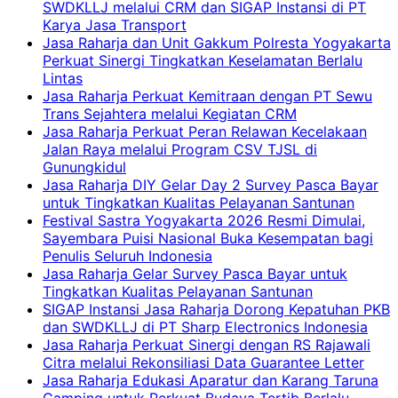
SWDKLLJ melalui CRM dan SIGAP Instansi di PT
Karya Jasa Transport
Jasa Raharja dan Unit Gakkum Polresta Yogyakarta
Perkuat Sinergi Tingkatkan Keselamatan Berlalu
Lintas
Jasa Raharja Perkuat Kemitraan dengan PT Sewu
Trans Sejahtera melalui Kegiatan CRM
Jasa Raharja Perkuat Peran Relawan Kecelakaan
Jalan Raya melalui Program CSV TJSL di
Gunungkidul
Jasa Raharja DIY Gelar Day 2 Survey Pasca Bayar
untuk Tingkatkan Kualitas Pelayanan Santunan
Festival Sastra Yogyakarta 2026 Resmi Dimulai,
Sayembara Puisi Nasional Buka Kesempatan bagi
Penulis Seluruh Indonesia
Jasa Raharja Gelar Survey Pasca Bayar untuk
Tingkatkan Kualitas Pelayanan Santunan
SIGAP Instansi Jasa Raharja Dorong Kepatuhan PKB
dan SWDKLLJ di PT Sharp Electronics Indonesia
Jasa Raharja Perkuat Sinergi dengan RS Rajawali
Citra melalui Rekonsiliasi Data Guarantee Letter
Jasa Raharja Edukasi Aparatur dan Karang Taruna