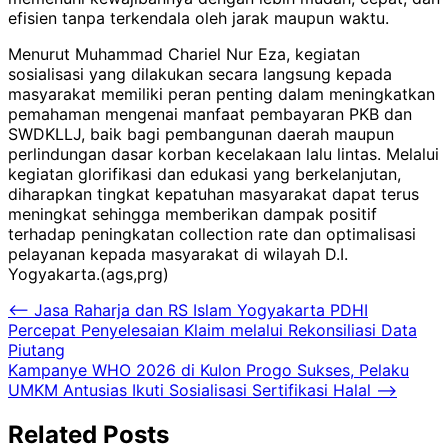
efisien tanpa terkendala oleh jarak maupun waktu.
Menurut Muhammad Chariel Nur Eza, kegiatan
sosialisasi yang dilakukan secara langsung kepada
masyarakat memiliki peran penting dalam meningkatkan
pemahaman mengenai manfaat pembayaran PKB dan
SWDKLLJ, baik bagi pembangunan daerah maupun
perlindungan dasar korban kecelakaan lalu lintas. Melalui
kegiatan glorifikasi dan edukasi yang berkelanjutan,
diharapkan tingkat kepatuhan masyarakat dapat terus
meningkat sehingga memberikan dampak positif
terhadap peningkatan collection rate dan optimalisasi
pelayanan kepada masyarakat di wilayah D.I.
Yogyakarta.(ags,prg)
Navigasi
⟵
Jasa Raharja dan RS Islam Yogyakarta PDHI
Percepat Penyelesaian Klaim melalui Rekonsiliasi Data
pos
Piutang
Kampanye WHO 2026 di Kulon Progo Sukses, Pelaku
UMKM Antusias Ikuti Sosialisasi Sertifikasi Halal
⟶
Related Posts