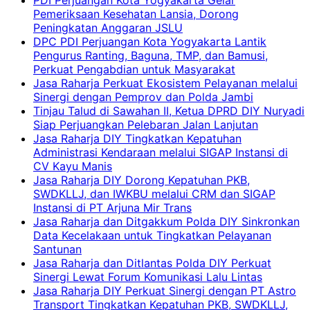
PDI Perjuangan Kota Yogyakarta Gelar
Pemeriksaan Kesehatan Lansia, Dorong
Peningkatan Anggaran JSLU
DPC PDI Perjuangan Kota Yogyakarta Lantik
Pengurus Ranting, Baguna, TMP, dan Bamusi,
Perkuat Pengabdian untuk Masyarakat
Jasa Raharja Perkuat Ekosistem Pelayanan melalui
Sinergi dengan Pemprov dan Polda Jambi
Tinjau Talud di Sawahan II, Ketua DPRD DIY Nuryadi
Siap Perjuangkan Pelebaran Jalan Lanjutan
Jasa Raharja DIY Tingkatkan Kepatuhan
Administrasi Kendaraan melalui SIGAP Instansi di
CV Kayu Manis
Jasa Raharja DIY Dorong Kepatuhan PKB,
SWDKLLJ, dan IWKBU melalui CRM dan SIGAP
Instansi di PT Arjuna Mir Trans
Jasa Raharja dan Ditgakkum Polda DIY Sinkronkan
Data Kecelakaan untuk Tingkatkan Pelayanan
Santunan
Jasa Raharja dan Ditlantas Polda DIY Perkuat
Sinergi Lewat Forum Komunikasi Lalu Lintas
Jasa Raharja DIY Perkuat Sinergi dengan PT Astro
Transport Tingkatkan Kepatuhan PKB, SWDKLLJ,