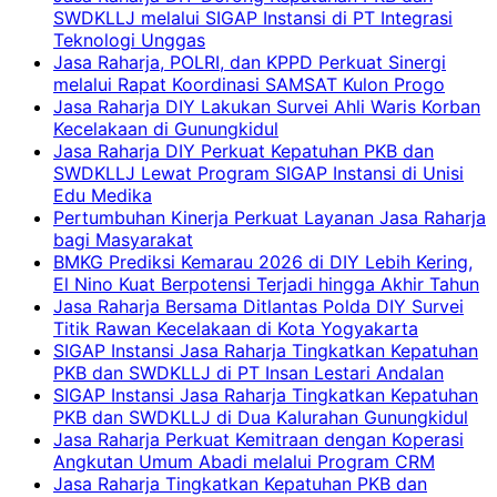
SWDKLLJ melalui SIGAP Instansi di PT Integrasi
Teknologi Unggas
Jasa Raharja, POLRI, dan KPPD Perkuat Sinergi
melalui Rapat Koordinasi SAMSAT Kulon Progo
Jasa Raharja DIY Lakukan Survei Ahli Waris Korban
Kecelakaan di Gunungkidul
Jasa Raharja DIY Perkuat Kepatuhan PKB dan
SWDKLLJ Lewat Program SIGAP Instansi di Unisi
Edu Medika
Pertumbuhan Kinerja Perkuat Layanan Jasa Raharja
bagi Masyarakat
BMKG Prediksi Kemarau 2026 di DIY Lebih Kering,
El Nino Kuat Berpotensi Terjadi hingga Akhir Tahun
Jasa Raharja Bersama Ditlantas Polda DIY Survei
Titik Rawan Kecelakaan di Kota Yogyakarta
SIGAP Instansi Jasa Raharja Tingkatkan Kepatuhan
PKB dan SWDKLLJ di PT Insan Lestari Andalan
SIGAP Instansi Jasa Raharja Tingkatkan Kepatuhan
PKB dan SWDKLLJ di Dua Kalurahan Gunungkidul
Jasa Raharja Perkuat Kemitraan dengan Koperasi
Angkutan Umum Abadi melalui Program CRM
Jasa Raharja Tingkatkan Kepatuhan PKB dan