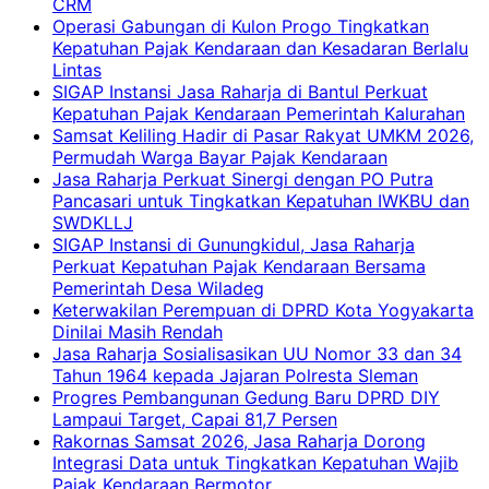
CRM
Operasi Gabungan di Kulon Progo Tingkatkan
Kepatuhan Pajak Kendaraan dan Kesadaran Berlalu
Lintas
SIGAP Instansi Jasa Raharja di Bantul Perkuat
Kepatuhan Pajak Kendaraan Pemerintah Kalurahan
Samsat Keliling Hadir di Pasar Rakyat UMKM 2026,
Permudah Warga Bayar Pajak Kendaraan
Jasa Raharja Perkuat Sinergi dengan PO Putra
Pancasari untuk Tingkatkan Kepatuhan IWKBU dan
SWDKLLJ
SIGAP Instansi di Gunungkidul, Jasa Raharja
Perkuat Kepatuhan Pajak Kendaraan Bersama
Pemerintah Desa Wiladeg
Keterwakilan Perempuan di DPRD Kota Yogyakarta
Dinilai Masih Rendah
Jasa Raharja Sosialisasikan UU Nomor 33 dan 34
Tahun 1964 kepada Jajaran Polresta Sleman
Progres Pembangunan Gedung Baru DPRD DIY
Lampaui Target, Capai 81,7 Persen
Rakornas Samsat 2026, Jasa Raharja Dorong
Integrasi Data untuk Tingkatkan Kepatuhan Wajib
Pajak Kendaraan Bermotor