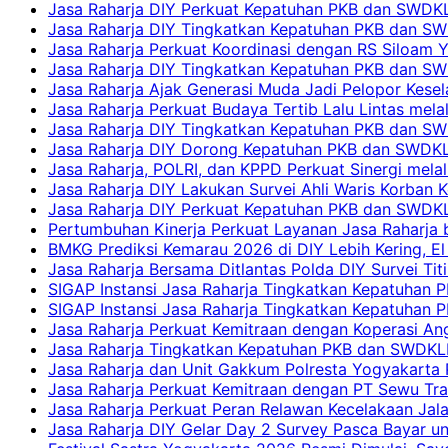
Jasa Raharja DIY Perkuat Kepatuhan PKB dan SWDKL
Jasa Raharja DIY Tingkatkan Kepatuhan PKB dan SWD
Jasa Raharja Perkuat Koordinasi dengan RS Siloam 
Jasa Raharja DIY Tingkatkan Kepatuhan PKB dan SW
Jasa Raharja Ajak Generasi Muda Jadi Pelopor Kesel
Jasa Raharja Perkuat Budaya Tertib Lalu Lintas mela
Jasa Raharja DIY Tingkatkan Kepatuhan PKB dan SWD
Jasa Raharja DIY Dorong Kepatuhan PKB dan SWDKLLJ
Jasa Raharja, POLRI, dan KPPD Perkuat Sinergi mela
Jasa Raharja DIY Lakukan Survei Ahli Waris Korban 
Jasa Raharja DIY Perkuat Kepatuhan PKB dan SWDKL
Pertumbuhan Kinerja Perkuat Layanan Jasa Raharja 
BMKG Prediksi Kemarau 2026 di DIY Lebih Kering, El 
Jasa Raharja Bersama Ditlantas Polda DIY Survei Ti
SIGAP Instansi Jasa Raharja Tingkatkan Kepatuhan 
SIGAP Instansi Jasa Raharja Tingkatkan Kepatuhan
Jasa Raharja Perkuat Kemitraan dengan Koperasi 
Jasa Raharja Tingkatkan Kepatuhan PKB dan SWDKLLJ
Jasa Raharja dan Unit Gakkum Polresta Yogyakarta P
Jasa Raharja Perkuat Kemitraan dengan PT Sewu Tra
Jasa Raharja Perkuat Peran Relawan Kecelakaan Jal
Jasa Raharja DIY Gelar Day 2 Survey Pasca Bayar un