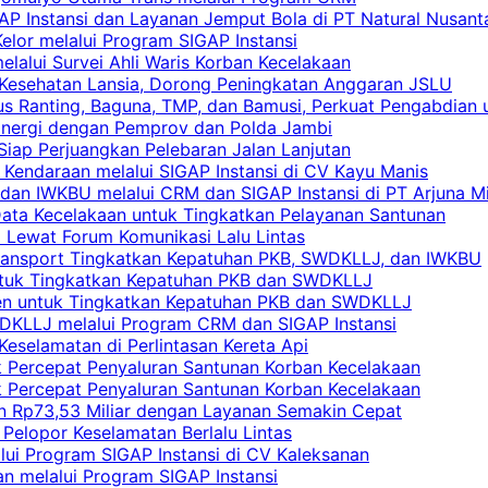
AP Instansi dan Layanan Jemput Bola di PT Natural Nusant
elor melalui Program SIGAP Instansi
elalui Survei Ahli Waris Korban Kecelakaan
 Kesehatan Lansia, Dorong Peningkatan Anggaran JSLU
s Ranting, Baguna, TMP, dan Bamusi, Perkuat Pengabdian 
Sinergi dengan Pemprov dan Polda Jambi
 Siap Perjuangkan Pelebaran Jalan Lanjutan
 Kendaraan melalui SIGAP Instansi di CV Kayu Manis
an IWKBU melalui CRM dan SIGAP Instansi di PT Arjuna Mi
Data Kecelakaan untuk Tingkatkan Pelayanan Santunan
i Lewat Forum Komunikasi Lalu Lintas
 Transport Tingkatkan Kepatuhan PKB, SWDKLLJ, dan IWKBU
untuk Tingkatkan Kepatuhan PKB dan SWDKLLJ
yen untuk Tingkatkan Kepatuhan PKB dan SWDKLLJ
DKLLJ melalui Program CRM dan SIGAP Instansi
Keselamatan di Perlintasan Kereta Api
uk Percepat Penyaluran Santunan Korban Kecelakaan
uk Percepat Penyaluran Santunan Korban Kecelakaan
an Rp73,53 Miliar dengan Layanan Semakin Cepat
Pelopor Keselamatan Berlalu Lintas
lui Program SIGAP Instansi di CV Kaleksanan
n melalui Program SIGAP Instansi