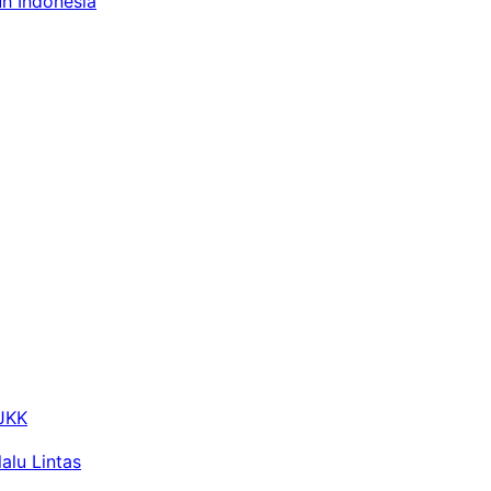
uh Indonesia
 JKK
alu Lintas