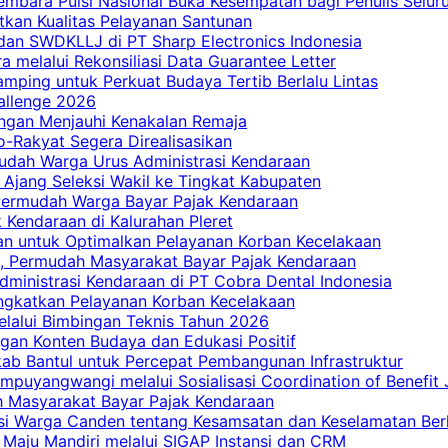
embara Puisi Nasional Buka Kesempatan bagi Penulis Selur
tkan Kualitas Pelayanan Santunan
dan SWDKLLJ di PT Sharp Electronics Indonesia
a melalui Rekonsiliasi Data Guarantee Letter
mping untuk Perkuat Budaya Tertib Berlalu Lintas
allenge 2026
ngan Menjauhi Kenakalan Remaja
ro-Rakyat Segera Direalisasikan
mudah Warga Urus Administrasi Kendaraan
 Ajang Seleksi Wakil ke Tingkat Kabupaten
 Permudah Warga Bayar Pajak Kendaraan
 Kendaraan di Kalurahan Pleret
an untuk Optimalkan Pelayanan Korban Kecelakaan
, Permudah Masyarakat Bayar Pajak Kendaraan
dministrasi Kendaraan di PT Cobra Dental Indonesia
ingkatkan Pelayanan Korban Kecelakaan
elalui Bimbingan Teknis Tahun 2026
gan Konten Budaya dan Edukasi Positif
ab Bantul untuk Percepat Pembangunan Infrastruktur
mpuyangwangi melalui Sosialisasi Coordination of Benefit
ah Masyarakat Bayar Pajak Kendaraan
i Warga Canden tentang Kesamsatan dan Keselamatan Berl
 Maju Mandiri melalui SIGAP Instansi dan CRM