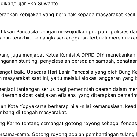
dikan,” ujar Eko Suwanto.
enerapkan kebijakan yang berpihak kepada masyarakat kec
tikkan Pancasila dengan mewujudkan pro poor policies da
dua tahun terakhir. Pemangkasan anggaran terbukti meremukk
yang juga menjabat Ketua Komisi A DPRD DIY menekankan 
anganan stunting, penyelesaian persoalan sampah, penataan
sangat baik. Upacara Hari Lahir Pancasila yang oleh Bung K
asyarakat saat ini, yaitu melalui alokasi anggaran yang b
 menjadi tantangan serius bagi pemerintah daerah dalam m
rah akibat kebijakan efisiensi yang diterapkan pemerint
an Kota Yogyakarta berharap nilai-nilai kemanusiaan, kead
mbang di tengah masyarakat.
ng Karno tentang semangat gotong royong sebagai fondas
i bersama-sama. Gotong royong adalah pembantingan tulang