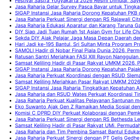
Festival Sastra Yogyakarta 2026 Resmi Dimulai, Say
Jasa Raharja Gelar Survey Pasca Bayar untuk Tingka
SIGAP Instansi Jasa Raharja Dorong Kepatuhan PKB 
Jasa Raharja Perkuat Sinergi dengan RS Rajawali Citr
Jasa Raharja Edukasi Aparatur dan Karang Taruna Ga
DIY Siap Jadi Tuan Rumah 1st Asian Gym for Life Ch
Sekda DIY Ajak Pelajar Jaga Masa Depan Daerah de
Hari Jadi ke-195 Bantul, Sri Sultan Minta Program P
SAMOLI Hadir di Nobar Final Piala Dunia 2026, Per
Ratusan Santri Meriahkan FASI XIII Rayon Nanggulan,
Samsat Keliling Hadir di Pasar Rakyat UMKM 2026,
SIGAP Instansi Jasa Raharja Dorong Kepatuhan Pajak
Jasa Raharja Perkuat Koordinasi dengan RSUD Slem
Samsat Keliling Meriahkan Pasar Rakyat UMKM 2026
SIGAP Instansi Jasa Raharja Tingkatkan Kepatuhan A
Jasa Raharja dan RSUD Wates Perkuat Koordinasi T
Jasa Raharja Perkuat Kualitas Pelayanan Santunan m
Eko Suwanto Ajak Gen Z Ramaikan Media Sosial den
Komisi C DPRD DIY Perkuat Kolaborasi dengan Pemk
Jasa Raharja Perkuat Sinergi dengan RS Bethesda Le
Samsat Keliling Hadir di Pasar Rakyat UMi, Permud
Jasa Raharja dan Tim Pembina Samsat Bantul Edukas
Jasa Raharja Perkuat Sinergi dengan PT Gelis Gedhe