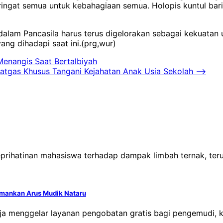
gat semua untuk kebahagiaan semua. Holopis kuntul baris
alam Pancasila harus terus digelorakan sebagai kekuata
ang dihadapi saat ini.(prg,wur)
Menangis Saat Bertalbiyah
tgas Khusus Tangani Kejahatan Anak Usia Sekolah
⟶
keprihatinan mahasiswa terhadap dampak limbah ternak, te
Amankan Arus Mudik Nataru
ja menggelar layanan pengobatan gratis bagi pengemudi, 