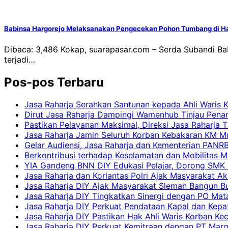
Babinsa Hargorejo Melaksanakan Pengecekan Pohon Tumbang di Ha
Dibaca: 3,486 Kokap, suarapasar.com – Serda Subandi B
terjadi…
Pos-pos Terbaru
Jasa Raharja Serahkan Santunan kepada Ahli Waris 
Dirut Jasa Raharja Dampingi Wamenhub Tinjau Pena
Pastikan Pelayanan Maksimal, Direksi Jasa Raharja 
Jasa Raharja Jamin Seluruh Korban Kebakaran KM Mut
Gelar Audiensi, Jasa Raharja dan Kementerian PAN
Berkontribusi terhadap Keselamatan dan Mobilitas M
YIA Gandeng BNN DIY Edukasi Pelajar, Dorong SMK N
Jasa Raharja dan Korlantas Polri Ajak Masyarakat A
Jasa Raharja DIY Ajak Masyarakat Sleman Bangun Bud
Jasa Raharja DIY Tingkatkan Sinergi dengan PO Mat
Jasa Raharja DIY Perkuat Pendataan Kapal dan Kep
Jasa Raharja DIY Pastikan Hak Ahli Waris Korban Ke
Jasa Raharja DIY Perkuat Kemitraan dengan PT Ma