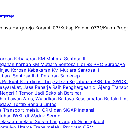
rgorejo
abinsa Hargorejo Koramil 03/Kokap Koldim 0731/Kulon Pr
Korban Kebakaran KM Mutiara Sentosa II
nganan Korban KM Mutiara Sentosa II di RS PHC Surabaya
Tinjau Korban Kebakaran KM Mutiara Sentosa II
iara Sentosa II di Perairan Sumenep
RB Perkuat Koordinasi Tingkatkan Kepatuhan PKB dan SWDK
asyarakat, Jasa Raharja Raih Penghargaan di Ajang Transp
egeri 1 Temon Jadi Sekolah Bersinar
khiri Lawan Arus, Wujudkan Budaya Keselamatan Berlalu Lin
aya Tertib Berlalu Lintas
a Transport melalui CRM dan SIGAP Instansi
atuhan IWKL di Waduk Sermo
celakaan melalui Survei Langsung di Gunungkidul
rgomulyo Utama Trans melalui Program CRM