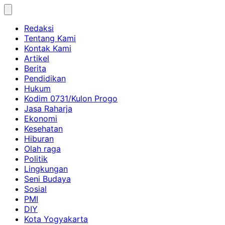
Skip
to
Redaksi
content
Tentang Kami
Kontak Kami
Artikel
Berita
Pendidikan
Hukum
Kodim 0731/Kulon Progo
Jasa Raharja
Ekonomi
Kesehatan
Hiburan
Olah raga
Politik
Lingkungan
Seni Budaya
Sosial
PMI
DIY
Kota Yogyakarta