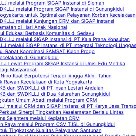
LJ melalui Program SIGAP Instansi di Sleman
KLLJ melalui Program SIGAP Instansi di Gunungkidul
Yogyakarta untuk Optimalkan Pelayanan Korban Kecelakaan
DKLLJ melalui Kunjungan CRM dan SIGAP Instansi
amatan di Hari Anak Nasional
lui Edukasi Berbasis Komunitas di Sedayu
KLLJ melalui SIGAP Instansi di PT Kala Prana Konsultan
 melalui SIGAP Instansi di PT Integrasi Teknologi Ungga
lui Rapat Koordinasi SAMSAT Kulon Progo
Kecelakaan di Gunungkidul
LJ Lewat Program SIGAP Instansi di Unisi Edu Medika
bagi Masyarakat
Nino Kuat Berpotensi Terjadi hingga Akhir Tahun
tik Rawan Kecelakaan di Kota Yogyakarta
PKB dan SWDKLLJ di PT Insan Lestari Andalan
 PKB dan SWDKLLJ di Dua Kalurahan Gunungkidul
Angkutan Umum Abadi melalui Program CRM
 melalui CRM dan SIGAP Instansi di PT Karya Jasa Trans
erkuat Sinergi Tingkatkan Keselamatan Berlalu Lintas
ns Sejahtera melalui Kegiatan CRM
an Raya melalui Program CSV TJSL di Gunungkidul
tuk Tingkatkan Kualitas Pelayanan Santunan