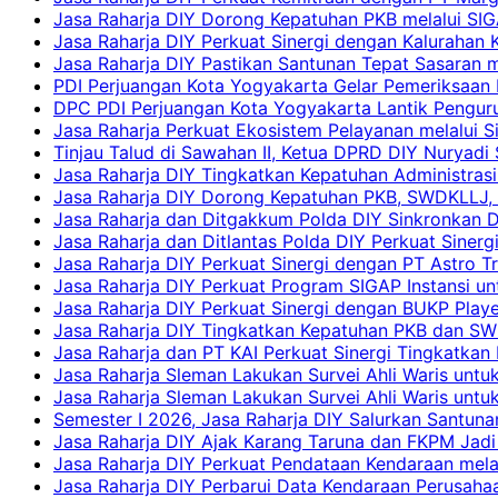
Jasa Raharja DIY Dorong Kepatuhan PKB melalui SIG
Jasa Raharja DIY Perkuat Sinergi dengan Kalurahan K
Jasa Raharja DIY Pastikan Santunan Tepat Sasaran m
PDI Perjuangan Kota Yogyakarta Gelar Pemeriksaan
DPC PDI Perjuangan Kota Yogyakarta Lantik Penguru
Jasa Raharja Perkuat Ekosistem Pelayanan melalui 
Tinjau Talud di Sawahan II, Ketua DPRD DIY Nuryadi
Jasa Raharja DIY Tingkatkan Kepatuhan Administrasi
Jasa Raharja DIY Dorong Kepatuhan PKB, SWDKLLJ, d
Jasa Raharja dan Ditgakkum Polda DIY Sinkronkan 
Jasa Raharja dan Ditlantas Polda DIY Perkuat Sinerg
Jasa Raharja DIY Perkuat Sinergi dengan PT Astro
Jasa Raharja DIY Perkuat Program SIGAP Instansi 
Jasa Raharja DIY Perkuat Sinergi dengan BUKP Pla
Jasa Raharja DIY Tingkatkan Kepatuhan PKB dan SW
Jasa Raharja dan PT KAI Perkuat Sinergi Tingkatkan 
Jasa Raharja Sleman Lakukan Survei Ahli Waris unt
Jasa Raharja Sleman Lakukan Survei Ahli Waris unt
Semester I 2026, Jasa Raharja DIY Salurkan Santun
Jasa Raharja DIY Ajak Karang Taruna dan FKPM Jadi 
Jasa Raharja DIY Perkuat Pendataan Kendaraan mela
Jasa Raharja DIY Perbarui Data Kendaraan Perusahaa