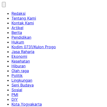
Skip
to
Redaksi
content
Tentang Kami
Kontak Kami
Artikel
Berita
Pendidikan
Hukum
Kodim 0731/Kulon Progo
Jasa Raharja
Ekonomi
Kesehatan
Hiburan
Olah raga
Politik
Lingkungan
Seni Budaya
Sosial
PMI
DIY
Kota Yogyakarta