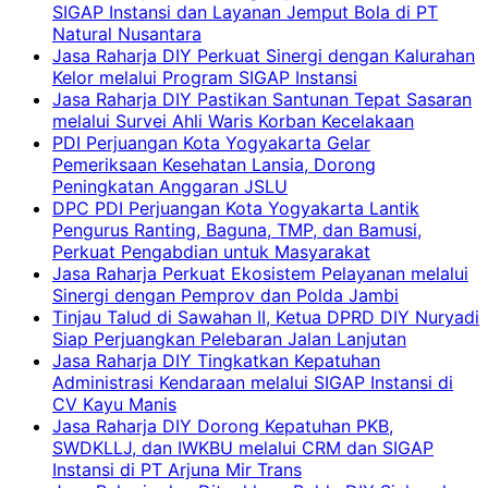
SIGAP Instansi dan Layanan Jemput Bola di PT
Natural Nusantara
Jasa Raharja DIY Perkuat Sinergi dengan Kalurahan
Kelor melalui Program SIGAP Instansi
Jasa Raharja DIY Pastikan Santunan Tepat Sasaran
melalui Survei Ahli Waris Korban Kecelakaan
PDI Perjuangan Kota Yogyakarta Gelar
Pemeriksaan Kesehatan Lansia, Dorong
Peningkatan Anggaran JSLU
DPC PDI Perjuangan Kota Yogyakarta Lantik
Pengurus Ranting, Baguna, TMP, dan Bamusi,
Perkuat Pengabdian untuk Masyarakat
Jasa Raharja Perkuat Ekosistem Pelayanan melalui
Sinergi dengan Pemprov dan Polda Jambi
Tinjau Talud di Sawahan II, Ketua DPRD DIY Nuryadi
Siap Perjuangkan Pelebaran Jalan Lanjutan
Jasa Raharja DIY Tingkatkan Kepatuhan
Administrasi Kendaraan melalui SIGAP Instansi di
CV Kayu Manis
Jasa Raharja DIY Dorong Kepatuhan PKB,
SWDKLLJ, dan IWKBU melalui CRM dan SIGAP
Instansi di PT Arjuna Mir Trans