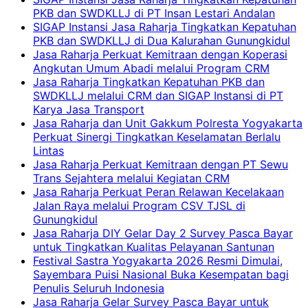
PKB dan SWDKLLJ di PT Insan Lestari Andalan
SIGAP Instansi Jasa Raharja Tingkatkan Kepatuhan
PKB dan SWDKLLJ di Dua Kalurahan Gunungkidul
Jasa Raharja Perkuat Kemitraan dengan Koperasi
Angkutan Umum Abadi melalui Program CRM
Jasa Raharja Tingkatkan Kepatuhan PKB dan
SWDKLLJ melalui CRM dan SIGAP Instansi di PT
Karya Jasa Transport
Jasa Raharja dan Unit Gakkum Polresta Yogyakarta
Perkuat Sinergi Tingkatkan Keselamatan Berlalu
Lintas
Jasa Raharja Perkuat Kemitraan dengan PT Sewu
Trans Sejahtera melalui Kegiatan CRM
Jasa Raharja Perkuat Peran Relawan Kecelakaan
Jalan Raya melalui Program CSV TJSL di
Gunungkidul
Jasa Raharja DIY Gelar Day 2 Survey Pasca Bayar
untuk Tingkatkan Kualitas Pelayanan Santunan
Festival Sastra Yogyakarta 2026 Resmi Dimulai,
Sayembara Puisi Nasional Buka Kesempatan bagi
Penulis Seluruh Indonesia
Jasa Raharja Gelar Survey Pasca Bayar untuk