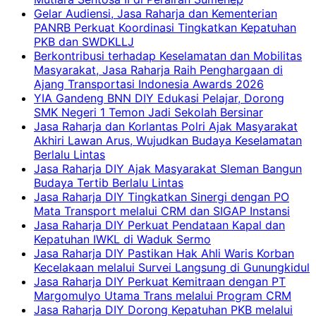
Gelar Audiensi, Jasa Raharja dan Kementerian
PANRB Perkuat Koordinasi Tingkatkan Kepatuhan
PKB dan SWDKLLJ
Berkontribusi terhadap Keselamatan dan Mobilitas
Masyarakat, Jasa Raharja Raih Penghargaan di
Ajang Transportasi Indonesia Awards 2026
YIA Gandeng BNN DIY Edukasi Pelajar, Dorong
SMK Negeri 1 Temon Jadi Sekolah Bersinar
Jasa Raharja dan Korlantas Polri Ajak Masyarakat
Akhiri Lawan Arus, Wujudkan Budaya Keselamatan
Berlalu Lintas
Jasa Raharja DIY Ajak Masyarakat Sleman Bangun
Budaya Tertib Berlalu Lintas
Jasa Raharja DIY Tingkatkan Sinergi dengan PO
Mata Transport melalui CRM dan SIGAP Instansi
Jasa Raharja DIY Perkuat Pendataan Kapal dan
Kepatuhan IWKL di Waduk Sermo
Jasa Raharja DIY Pastikan Hak Ahli Waris Korban
Kecelakaan melalui Survei Langsung di Gunungkidul
Jasa Raharja DIY Perkuat Kemitraan dengan PT
Margomulyo Utama Trans melalui Program CRM
Jasa Raharja DIY Dorong Kepatuhan PKB melalui