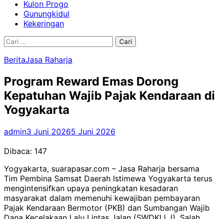
Kulon Progo
Gunungkidul
Kekeringan
Cari
untuk:
Berita
Jasa Raharja
Program Reward Emas Dorong
Kepatuhan Wajib Pajak Kendaraan di
Yogyakarta
admin
3 Juni 2026
5 Juni 2026
Dibaca:
147
Yogyakarta, suarapasar.com – Jasa Raharja bersama
Tim Pembina Samsat Daerah Istimewa Yogyakarta terus
mengintensifkan upaya peningkatan kesadaran
masyarakat dalam memenuhi kewajiban pembayaran
Pajak Kendaraan Bermotor (PKB) dan Sumbangan Wajib
Dana Kecelakaan Lalu Lintas Jalan (SWDKLLJ). Salah