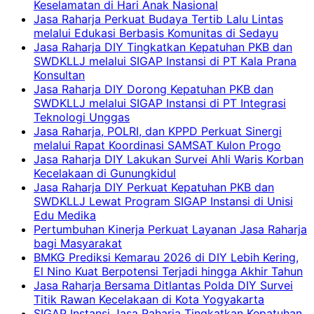
Keselamatan di Hari Anak Nasional
Jasa Raharja Perkuat Budaya Tertib Lalu Lintas
melalui Edukasi Berbasis Komunitas di Sedayu
Jasa Raharja DIY Tingkatkan Kepatuhan PKB dan
SWDKLLJ melalui SIGAP Instansi di PT Kala Prana
Konsultan
Jasa Raharja DIY Dorong Kepatuhan PKB dan
SWDKLLJ melalui SIGAP Instansi di PT Integrasi
Teknologi Unggas
Jasa Raharja, POLRI, dan KPPD Perkuat Sinergi
melalui Rapat Koordinasi SAMSAT Kulon Progo
Jasa Raharja DIY Lakukan Survei Ahli Waris Korban
Kecelakaan di Gunungkidul
Jasa Raharja DIY Perkuat Kepatuhan PKB dan
SWDKLLJ Lewat Program SIGAP Instansi di Unisi
Edu Medika
Pertumbuhan Kinerja Perkuat Layanan Jasa Raharja
bagi Masyarakat
BMKG Prediksi Kemarau 2026 di DIY Lebih Kering,
El Nino Kuat Berpotensi Terjadi hingga Akhir Tahun
Jasa Raharja Bersama Ditlantas Polda DIY Survei
Titik Rawan Kecelakaan di Kota Yogyakarta
SIGAP Instansi Jasa Raharja Tingkatkan Kepatuhan