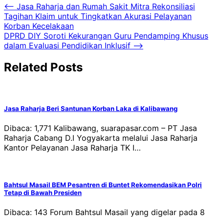
Navigasi
⟵
Jasa Raharja dan Rumah Sakit Mitra Rekonsiliasi
Tagihan Klaim untuk Tingkatkan Akurasi Pelayanan
pos
Korban Kecelakaan
DPRD DIY Soroti Kekurangan Guru Pendamping Khusus
dalam Evaluasi Pendidikan Inklusif
⟶
Related Posts
Jasa Raharja Beri Santunan Korban Laka di Kalibawang
Dibaca: 1,771 Kalibawang, suarapasar.com – PT Jasa
Raharja Cabang D.I Yogyakarta melalui Jasa Raharja
Kantor Pelayanan Jasa Raharja TK I…
Bahtsul Masail BEM Pesantren di Buntet Rekomendasikan Polri
Tetap di Bawah Presiden
Dibaca: 143 Forum Bahtsul Masail yang digelar pada 8