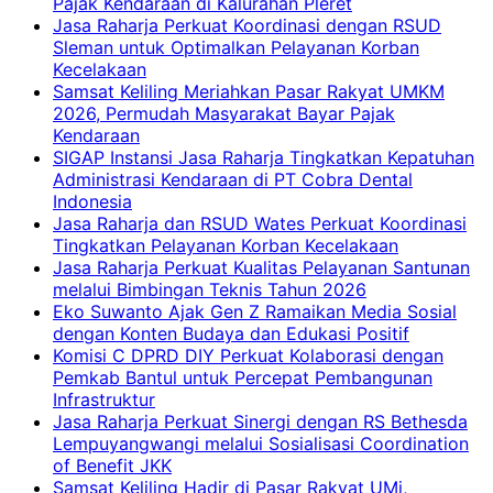
Pajak Kendaraan di Kalurahan Pleret
Jasa Raharja Perkuat Koordinasi dengan RSUD
Sleman untuk Optimalkan Pelayanan Korban
Kecelakaan
Samsat Keliling Meriahkan Pasar Rakyat UMKM
2026, Permudah Masyarakat Bayar Pajak
Kendaraan
SIGAP Instansi Jasa Raharja Tingkatkan Kepatuhan
Administrasi Kendaraan di PT Cobra Dental
Indonesia
Jasa Raharja dan RSUD Wates Perkuat Koordinasi
Tingkatkan Pelayanan Korban Kecelakaan
Jasa Raharja Perkuat Kualitas Pelayanan Santunan
melalui Bimbingan Teknis Tahun 2026
Eko Suwanto Ajak Gen Z Ramaikan Media Sosial
dengan Konten Budaya dan Edukasi Positif
Komisi C DPRD DIY Perkuat Kolaborasi dengan
Pemkab Bantul untuk Percepat Pembangunan
Infrastruktur
Jasa Raharja Perkuat Sinergi dengan RS Bethesda
Lempuyangwangi melalui Sosialisasi Coordination
of Benefit JKK
Samsat Keliling Hadir di Pasar Rakyat UMi,