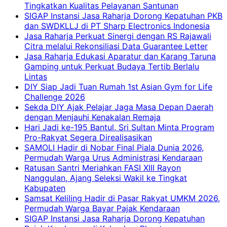
Tingkatkan Kualitas Pelayanan Santunan
SIGAP Instansi Jasa Raharja Dorong Kepatuhan PKB
dan SWDKLLJ di PT Sharp Electronics Indonesia
Jasa Raharja Perkuat Sinergi dengan RS Rajawali
Citra melalui Rekonsiliasi Data Guarantee Letter
Jasa Raharja Edukasi Aparatur dan Karang Taruna
Gamping untuk Perkuat Budaya Tertib Berlalu
Lintas
DIY Siap Jadi Tuan Rumah 1st Asian Gym for Life
Challenge 2026
Sekda DIY Ajak Pelajar Jaga Masa Depan Daerah
dengan Menjauhi Kenakalan Remaja
Hari Jadi ke-195 Bantul, Sri Sultan Minta Program
Pro-Rakyat Segera Direalisasikan
SAMOLI Hadir di Nobar Final Piala Dunia 2026,
Permudah Warga Urus Administrasi Kendaraan
Ratusan Santri Meriahkan FASI XIII Rayon
Nanggulan, Ajang Seleksi Wakil ke Tingkat
Kabupaten
Samsat Keliling Hadir di Pasar Rakyat UMKM 2026,
Permudah Warga Bayar Pajak Kendaraan
SIGAP Instansi Jasa Raharja Dorong Kepatuhan