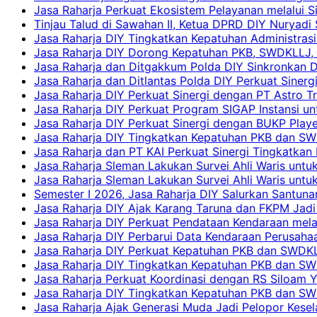
Jasa Raharja Perkuat Ekosistem Pelayanan melalui 
Tinjau Talud di Sawahan II, Ketua DPRD DIY Nuryadi
Jasa Raharja DIY Tingkatkan Kepatuhan Administrasi
Jasa Raharja DIY Dorong Kepatuhan PKB, SWDKLLJ, d
Jasa Raharja dan Ditgakkum Polda DIY Sinkronkan 
Jasa Raharja dan Ditlantas Polda DIY Perkuat Sinerg
Jasa Raharja DIY Perkuat Sinergi dengan PT Astro
Jasa Raharja DIY Perkuat Program SIGAP Instansi 
Jasa Raharja DIY Perkuat Sinergi dengan BUKP Pla
Jasa Raharja DIY Tingkatkan Kepatuhan PKB dan SW
Jasa Raharja dan PT KAI Perkuat Sinergi Tingkatkan 
Jasa Raharja Sleman Lakukan Survei Ahli Waris unt
Jasa Raharja Sleman Lakukan Survei Ahli Waris unt
Semester I 2026, Jasa Raharja DIY Salurkan Santun
Jasa Raharja DIY Ajak Karang Taruna dan FKPM Jadi 
Jasa Raharja DIY Perkuat Pendataan Kendaraan mela
Jasa Raharja DIY Perbarui Data Kendaraan Perusahaa
Jasa Raharja DIY Perkuat Kepatuhan PKB dan SWDKL
Jasa Raharja DIY Tingkatkan Kepatuhan PKB dan SWD
Jasa Raharja Perkuat Koordinasi dengan RS Siloam 
Jasa Raharja DIY Tingkatkan Kepatuhan PKB dan SW
Jasa Raharja Ajak Generasi Muda Jadi Pelopor Kesel