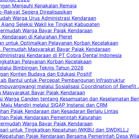
ngan Menjauhi Kenakalan Remaja
ro-Rakyat Segera Direalisasikan
mudah Warga Urus Administrasi Kendaraan
 Ajang Seleksi Wakil ke Tingkat Kabupaten
 Permudah Warga Bayar Pajak Kendaraan
 Kendaraan di Kalurahan Pleret
an untuk Optimalkan Pelayanan Korban Kecelakaan
, Permudah Masyarakat Bayar Pajak Kendaraan
dministrasi Kendaraan di PT Cobra Dental Indonesia
ingkatkan Pelayanan Korban Kecelakaan
elalui Bimbingan Teknis Tahun 2026
gan Konten Budaya dan Edukasi Positif
ab Bantul untuk Percepat Pembangunan Infrastruktur
mpuyangwangi melalui Sosialisasi Coordination of Benefit
ah Masyarakat Bayar Pajak Kendaraan
i Warga Canden tentang Kesamsatan dan Keselamatan Berl
 Maju Mandiri melalui SIGAP Instansi dan CRM
han Pajak Kendaraan dan Kesadaran Berlalu Lintas
tuhan Pajak Kendaraan Pemerintah Kalurahan
 Permudah Warga Bayar Pajak Kendaraan
casari untuk Tingkatkan Kepatuhan IWKBU dan SWDKLLJ
at Kepatuhan Pajak Kendaraan Bersama Pemerintah Desa Wil