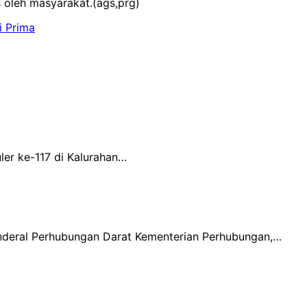
s oleh masyarakat.(ags,prg)
i Prima
er ke-117 di Kalurahan…
Jenderal Perhubungan Darat Kementerian Perhubungan,…