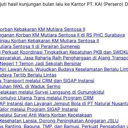
ti hasil kunjungan bulan lalu ke Kantor PT. KAI (Persero) 
Korban Kebakaran KM Mutiara Sentosa II
nganan Korban KM Mutiara Sentosa II di RS PHC Surabaya
Tinjau Korban Kebakaran KM Mutiara Sentosa II
iara Sentosa II di Perairan Sumenep
RB Perkuat Koordinasi Tingkatkan Kepatuhan PKB dan SWDK
asyarakat, Jasa Raharja Raih Penghargaan di Ajang Transp
egeri 1 Temon Jadi Sekolah Bersinar
khiri Lawan Arus, Wujudkan Budaya Keselamatan Berlalu Lin
aya Tertib Berlalu Lintas
a Transport melalui CRM dan SIGAP Instansi
atuhan IWKL di Waduk Sermo
celakaan melalui Survei Langsung di Gunungkidul
rgomulyo Utama Trans melalui Program CRM
AP Instansi dan Layanan Jemput Bola di PT Natural Nusant
elor melalui Program SIGAP Instansi
elalui Survei Ahli Waris Korban Kecelakaan
 Kesehatan Lansia, Dorong Peningkatan Anggaran JSLU
s Ranting, Baguna, TMP, dan Bamusi, Perkuat Pengabdian 