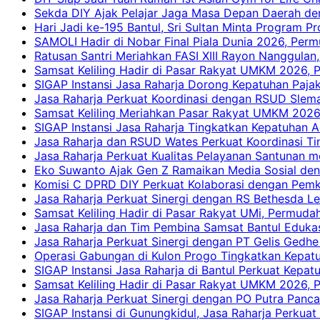
Sekda DIY Ajak Pelajar Jaga Masa Depan Daerah de
Hari Jadi ke-195 Bantul, Sri Sultan Minta Program P
SAMOLI Hadir di Nobar Final Piala Dunia 2026, Per
Ratusan Santri Meriahkan FASI XIII Rayon Nanggulan,
Samsat Keliling Hadir di Pasar Rakyat UMKM 2026,
SIGAP Instansi Jasa Raharja Dorong Kepatuhan Pajak
Jasa Raharja Perkuat Koordinasi dengan RSUD Slem
Samsat Keliling Meriahkan Pasar Rakyat UMKM 2026
SIGAP Instansi Jasa Raharja Tingkatkan Kepatuhan A
Jasa Raharja dan RSUD Wates Perkuat Koordinasi T
Jasa Raharja Perkuat Kualitas Pelayanan Santunan m
Eko Suwanto Ajak Gen Z Ramaikan Media Sosial den
Komisi C DPRD DIY Perkuat Kolaborasi dengan Pemk
Jasa Raharja Perkuat Sinergi dengan RS Bethesda Le
Samsat Keliling Hadir di Pasar Rakyat UMi, Permud
Jasa Raharja dan Tim Pembina Samsat Bantul Edukas
Jasa Raharja Perkuat Sinergi dengan PT Gelis Gedhe
Operasi Gabungan di Kulon Progo Tingkatkan Kepatu
SIGAP Instansi Jasa Raharja di Bantul Perkuat Kepa
Samsat Keliling Hadir di Pasar Rakyat UMKM 2026,
Jasa Raharja Perkuat Sinergi dengan PO Putra Pan
SIGAP Instansi di Gunungkidul, Jasa Raharja Perku