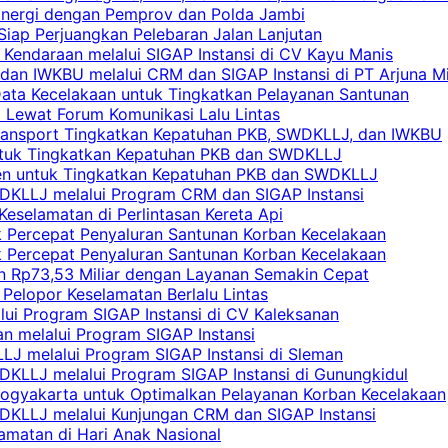
Sinergi dengan Pemprov dan Polda Jambi
 Siap Perjuangkan Pelebaran Jalan Lanjutan
 Kendaraan melalui SIGAP Instansi di CV Kayu Manis
an IWKBU melalui CRM dan SIGAP Instansi di PT Arjuna Mi
Data Kecelakaan untuk Tingkatkan Pelayanan Santunan
i Lewat Forum Komunikasi Lalu Lintas
 Transport Tingkatkan Kepatuhan PKB, SWDKLLJ, dan IWKBU
untuk Tingkatkan Kepatuhan PKB dan SWDKLLJ
yen untuk Tingkatkan Kepatuhan PKB dan SWDKLLJ
DKLLJ melalui Program CRM dan SIGAP Instansi
Keselamatan di Perlintasan Kereta Api
uk Percepat Penyaluran Santunan Korban Kecelakaan
uk Percepat Penyaluran Santunan Korban Kecelakaan
an Rp73,53 Miliar dengan Layanan Semakin Cepat
Pelopor Keselamatan Berlalu Lintas
lui Program SIGAP Instansi di CV Kaleksanan
n melalui Program SIGAP Instansi
LJ melalui Program SIGAP Instansi di Sleman
KLLJ melalui Program SIGAP Instansi di Gunungkidul
Yogyakarta untuk Optimalkan Pelayanan Korban Kecelakaan
DKLLJ melalui Kunjungan CRM dan SIGAP Instansi
amatan di Hari Anak Nasional