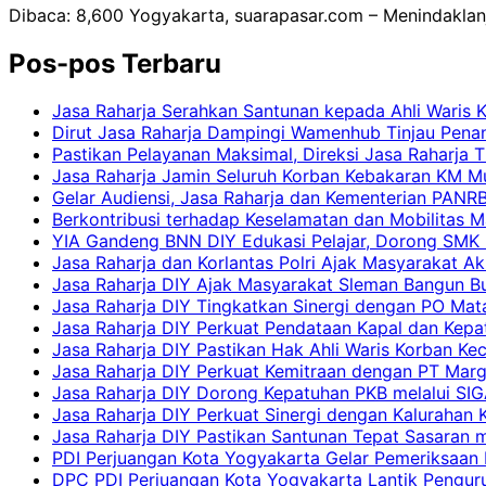
Dibaca: 8,600 Yogyakarta, suarapasar.com – Menindaklanju
Pos-pos Terbaru
Jasa Raharja Serahkan Santunan kepada Ahli Waris 
Dirut Jasa Raharja Dampingi Wamenhub Tinjau Pena
Pastikan Pelayanan Maksimal, Direksi Jasa Raharja 
Jasa Raharja Jamin Seluruh Korban Kebakaran KM Mut
Gelar Audiensi, Jasa Raharja dan Kementerian PAN
Berkontribusi terhadap Keselamatan dan Mobilitas M
YIA Gandeng BNN DIY Edukasi Pelajar, Dorong SMK N
Jasa Raharja dan Korlantas Polri Ajak Masyarakat A
Jasa Raharja DIY Ajak Masyarakat Sleman Bangun Bud
Jasa Raharja DIY Tingkatkan Sinergi dengan PO Mat
Jasa Raharja DIY Perkuat Pendataan Kapal dan Kep
Jasa Raharja DIY Pastikan Hak Ahli Waris Korban Ke
Jasa Raharja DIY Perkuat Kemitraan dengan PT Ma
Jasa Raharja DIY Dorong Kepatuhan PKB melalui SIG
Jasa Raharja DIY Perkuat Sinergi dengan Kalurahan K
Jasa Raharja DIY Pastikan Santunan Tepat Sasaran m
PDI Perjuangan Kota Yogyakarta Gelar Pemeriksaan
DPC PDI Perjuangan Kota Yogyakarta Lantik Penguru