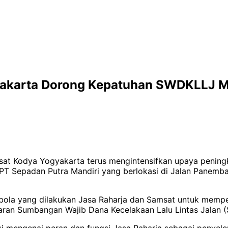
akarta Dorong Kepatuhan SWDKLLJ Mel
at Kodya Yogyakarta terus mengintensifkan upaya pening
n di PT Sepadan Putra Mandiri yang berlokasi di Jalan Pan
 bola yang dilakukan Jasa Raharja dan Samsat untuk mempe
n Sumbangan Wajib Dana Kecelakaan Lalu Lintas Jalan (
si mengenai peran dan fungsi Jasa Raharja sebagai penyel