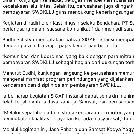
kecelakaan lalu lintas. Selain itu, perusahaan juga diin
pembayaran SWDKLLJ guna mendukung keberlangsungan p
Kegiatan dihadiri oleh Kustiningsih selaku Bendahara P
berlangsung dalam suasana komunikatif dan menjadi saran
Budhi Sulistyo mengatakan bahwa SIGAP Instansi merupak
dengan para mitra wajib pajak kendaraan bermotor.
“Komunikasi dan koordinasi yang baik dengan para mitr
pembayaran SWDKLLJ sebagai bagian dari dukungan terha
Menurut Budhi, kunjungan langsung ke perusahaan memung
mengenai manfaat program perlindungan yang dijalankan J
kendaraan dan disiplin dalam pembayaran SWDKLLJ.
Ia berharap kegiatan SIGAP Instansi dapat semakin men
telah terjalin antara Jasa Raharja, Samsat, dan perusahaan
“Melalui kepatuhan administrasi kendaraan bermotor yan
peningkatan kualitas pelayanan kepada masyarakat,” tam
Melalui kegiatan ini, Jasa Raharja dan Samsat Kodya Yo