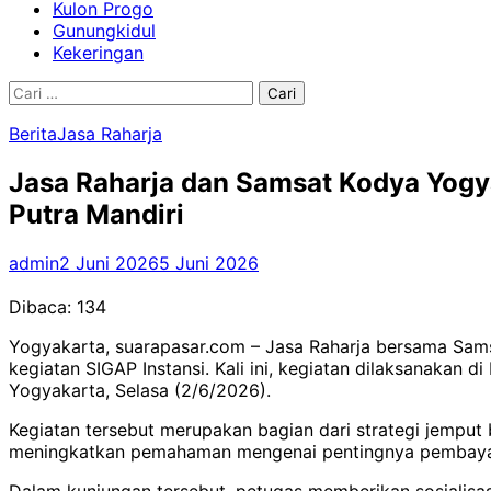
Kulon Progo
Gunungkidul
Kekeringan
Cari
untuk:
Berita
Jasa Raharja
Jasa Raharja dan Samsat Kodya Yogy
Putra Mandiri
admin
2 Juni 2026
5 Juni 2026
Dibaca:
134
Yogyakarta, suarapasar.com – Jasa Raharja bersama Sams
kegiatan SIGAP Instansi. Kali ini, kegiatan dilaksanaka
Yogyakarta, Selasa (2/6/2026).
Kegiatan tersebut merupakan bagian dari strategi jemput
meningkatkan pemahaman mengenai pentingnya pembayara
Dalam kunjungan tersebut, petugas memberikan sosialisa