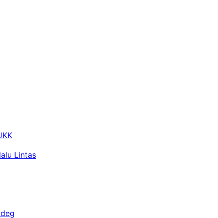
 JKK
alu Lintas
adeg