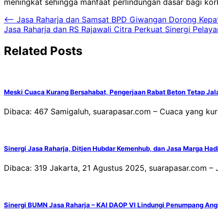
meningkat sehingga manfaat perlindungan dasar bagi korba
Navigasi
⟵
Jasa Raharja dan Samsat BPD Giwangan Dorong Kepat
Jasa Raharja dan RS Rajawali Citra Perkuat Sinergi Pelay
pos
Related Posts
Meski Cuaca Kurang Bersahabat, Pengerjaan Rabat Beton Tetap Jal
Dibaca: 467 Samigaluh, suarapasar.com – Cuaca yang kur
Sinergi Jasa Raharja, Ditjen Hubdar Kemenhub, dan Jasa Marga Hadi
Dibaca: 319 Jakarta, 21 Agustus 2025, suarapasar.com –
Sinergi BUMN Jasa Raharja – KAI DAOP VI Lindungi Penumpang An