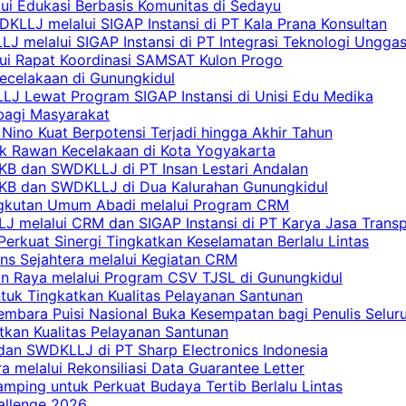
lui Edukasi Berbasis Komunitas di Sedayu
KLLJ melalui SIGAP Instansi di PT Kala Prana Konsultan
 melalui SIGAP Instansi di PT Integrasi Teknologi Ungga
lui Rapat Koordinasi SAMSAT Kulon Progo
Kecelakaan di Gunungkidul
LJ Lewat Program SIGAP Instansi di Unisi Edu Medika
bagi Masyarakat
Nino Kuat Berpotensi Terjadi hingga Akhir Tahun
tik Rawan Kecelakaan di Kota Yogyakarta
PKB dan SWDKLLJ di PT Insan Lestari Andalan
 PKB dan SWDKLLJ di Dua Kalurahan Gunungkidul
Angkutan Umum Abadi melalui Program CRM
 melalui CRM dan SIGAP Instansi di PT Karya Jasa Trans
erkuat Sinergi Tingkatkan Keselamatan Berlalu Lintas
ns Sejahtera melalui Kegiatan CRM
an Raya melalui Program CSV TJSL di Gunungkidul
tuk Tingkatkan Kualitas Pelayanan Santunan
embara Puisi Nasional Buka Kesempatan bagi Penulis Selur
tkan Kualitas Pelayanan Santunan
dan SWDKLLJ di PT Sharp Electronics Indonesia
a melalui Rekonsiliasi Data Guarantee Letter
mping untuk Perkuat Budaya Tertib Berlalu Lintas
allenge 2026