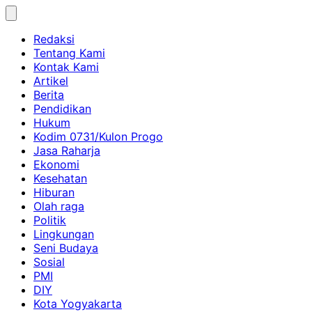
Skip
to
Redaksi
content
Tentang Kami
Kontak Kami
Artikel
Berita
Pendidikan
Hukum
Kodim 0731/Kulon Progo
Jasa Raharja
Ekonomi
Kesehatan
Hiburan
Olah raga
Politik
Lingkungan
Seni Budaya
Sosial
PMI
DIY
Kota Yogyakarta