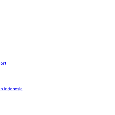
s
port
uh Indonesia