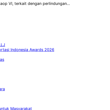
Daop VI, terkait dengan perlindungan…
LLJ
ortasi Indonesia Awards 2026
tas
ara
untuk Masyarakat