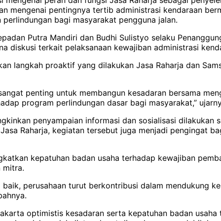
gatkan mengenai pentingnya tertib administrasi kendaraan 
erlindungan bagi masyarakat pengguna jalan.
T Sepadan Putra Mandiri dan Budhi Sulistyo selaku Penang
a diskusi terkait pelaksanaan kewajiban administrasi kend
an langkah proaktif yang dilakukan Jasa Raharja dan Sam
a sangat penting untuk membangun kesadaran bersama men
dap program perlindungan dasar bagi masyarakat,” ujarny
kinkan penyampaian informasi dan sosialisasi dilakukan s
asa Raharja, kegiatan tersebut juga menjadi pengingat ba
ingkatkan kepatuhan badan usaha terhadap kewajiban pem
 mitra.
g baik, perusahaan turut berkontribusi dalam mendukung k
bahnya.
gyakarta optimistis kesadaran serta kepatuhan badan usa