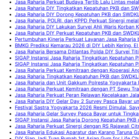
Jasa Raharja Perkuat Budaya Tertib Lalu Lintas mela
Jasa Raharja DIY Tingkatkan Kepatuhan PKB dan SWD
Jasa Raharja DIY Dorong Kepatuhan PKB dan SWDKLLJ
Jasa Raharja, POLRI, dan KPPD Perkuat Sinergi mela
Jasa Raharja DIY Lakukan Survei Ahli Waris Korban 
Jasa Raharja DIY Perkuat Kepatuhan PKB dan SWDKL
Pertumbuhan Kinerja Perkuat Layanan Jasa Raharja 
BMKG Prediksi Kemarau 2026 di DIY Lebih Kering, El 
Jasa Raharja Bersama Ditlantas Polda DIY Survei Ti
SIGAP Instansi Jasa Raharja Tingkatkan Kepatuhan 
SIGAP Instansi Jasa Raharja Tingkatkan Kepatuhan
Jasa Raharja Perkuat Kemitraan dengan Koperasi 
Jasa Raharja Tingkatkan Kepatuhan PKB dan SWDKLLJ
Jasa Raharja dan Unit Gakkum Polresta Yogyakarta P
Jasa Raharja Perkuat Kemitraan dengan PT Sewu Tra
Jasa Raharja Perkuat Peran Relawan Kecelakaan Jal
Jasa Raharja DIY Gelar Day 2 Survey Pasca Bayar un
Festival Sastra Yogyakarta 2026 Resmi Dimulai, Say
Jasa Raharja Gelar Survey Pasca Bayar untuk Tingka
SIGAP Instansi Jasa Raharja Dorong Kepatuhan PKB 
Jasa Raharja Perkuat Sinergi dengan RS Rajawali Citr
Jasa Raharja Edukasi Aparatur dan Karang Taruna Ga
DIY Siap Jadi Tuan Rumah 1st Asian Gym for Life Ch