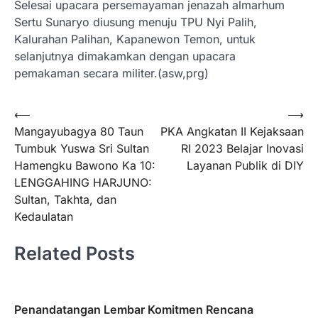
Selesai upacara persemayaman jenazah almarhum
Sertu Sunaryo diusung menuju TPU Nyi Palih,
Kalurahan Palihan, Kapanewon Temon, untuk
selanjutnya dimakamkan dengan upacara
pemakaman secara militer.(asw,prg)
Navigasi
⟵
⟶
Mangayubagya 80 Taun
PKA Angkatan II Kejaksaan
pos
Tumbuk Yuswa Sri Sultan
RI 2023 Belajar Inovasi
Hamengku Bawono Ka 10:
Layanan Publik di DIY
LENGGAHING HARJUNO:
Sultan, Takhta, dan
Kedaulatan
Related Posts
Penandatangan Lembar Komitmen Rencana