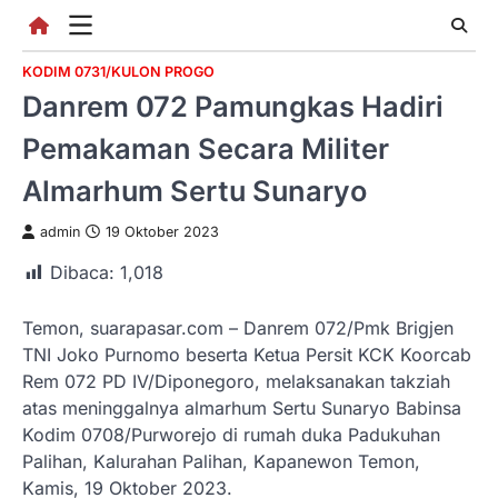
Skip
to
content
KODIM 0731/KULON PROGO
Danrem 072 Pamungkas Hadiri
Pemakaman Secara Militer
Almarhum Sertu Sunaryo
admin
19 Oktober 2023
Dibaca:
1,018
Temon, suarapasar.com – Danrem 072/Pmk Brigjen
TNI Joko Purnomo beserta Ketua Persit KCK Koorcab
Rem 072 PD IV/Diponegoro, melaksanakan takziah
atas meninggalnya almarhum Sertu Sunaryo Babinsa
Kodim 0708/Purworejo di rumah duka Padukuhan
Palihan, Kalurahan Palihan, Kapanewon Temon,
Kamis, 19 Oktober 2023.