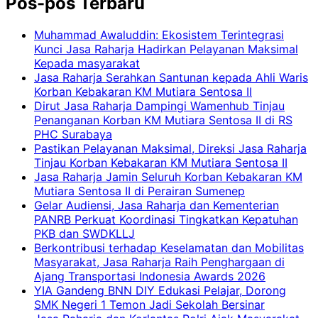
Pos-pos Terbaru
Muhammad Awaluddin: Ekosistem Terintegrasi
Kunci Jasa Raharja Hadirkan Pelayanan Maksimal
Kepada masyarakat
Jasa Raharja Serahkan Santunan kepada Ahli Waris
Korban Kebakaran KM Mutiara Sentosa II
Dirut Jasa Raharja Dampingi Wamenhub Tinjau
Penanganan Korban KM Mutiara Sentosa II di RS
PHC Surabaya
Pastikan Pelayanan Maksimal, Direksi Jasa Raharja
Tinjau Korban Kebakaran KM Mutiara Sentosa II
Jasa Raharja Jamin Seluruh Korban Kebakaran KM
Mutiara Sentosa II di Perairan Sumenep
Gelar Audiensi, Jasa Raharja dan Kementerian
PANRB Perkuat Koordinasi Tingkatkan Kepatuhan
PKB dan SWDKLLJ
Berkontribusi terhadap Keselamatan dan Mobilitas
Masyarakat, Jasa Raharja Raih Penghargaan di
Ajang Transportasi Indonesia Awards 2026
YIA Gandeng BNN DIY Edukasi Pelajar, Dorong
SMK Negeri 1 Temon Jadi Sekolah Bersinar