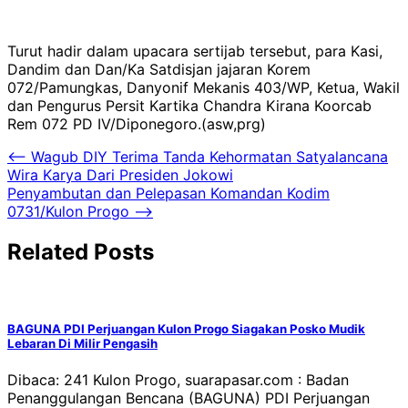
Turut hadir dalam upacara sertijab tersebut, para Kasi,
Dandim dan Dan/Ka Satdisjan jajaran Korem
072/Pamungkas, Danyonif Mekanis 403/WP, Ketua, Wakil
dan Pengurus Persit Kartika Chandra Kirana Koorcab
Rem 072 PD IV/Diponegoro.(asw,prg)
Navigasi
⟵
Wagub DIY Terima Tanda Kehormatan Satyalancana
Wira Karya Dari Presiden Jokowi
pos
Penyambutan dan Pelepasan Komandan Kodim
0731/Kulon Progo
⟶
Related Posts
BAGUNA PDI Perjuangan Kulon Progo Siagakan Posko Mudik
Lebaran Di Milir Pengasih
Dibaca: 241 Kulon Progo, suarapasar.com : Badan
Penanggulangan Bencana (BAGUNA) PDI Perjuangan