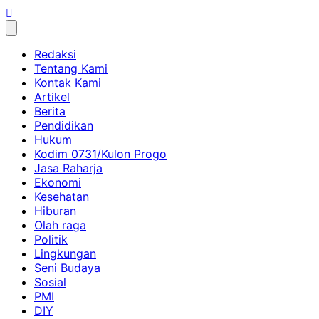
Skip
to
content
Redaksi
Tentang Kami
Kontak Kami
Artikel
Berita
Pendidikan
Hukum
Kodim 0731/Kulon Progo
Jasa Raharja
Ekonomi
Kesehatan
Hiburan
Olah raga
Politik
Lingkungan
Seni Budaya
Sosial
PMI
DIY