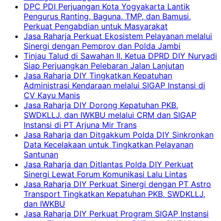
DPC PDI Perjuangan Kota Yogyakarta Lantik
Pengurus Ranting, Baguna, TMP, dan Bamusi,
Perkuat Pengabdian untuk Masyarakat
Jasa Raharja Perkuat Ekosistem Pelayanan melalui
Sinergi dengan Pemprov dan Polda Jambi
Tinjau Talud di Sawahan II, Ketua DPRD DIY Nuryadi
Siap Perjuangkan Pelebaran Jalan Lanjutan
Jasa Raharja DIY Tingkatkan Kepatuhan
Administrasi Kendaraan melalui SIGAP Instansi di
CV Kayu Manis
Jasa Raharja DIY Dorong Kepatuhan PKB,
SWDKLLJ, dan IWKBU melalui CRM dan SIGAP
Instansi di PT Arjuna Mir Trans
Jasa Raharja dan Ditgakkum Polda DIY Sinkronkan
Data Kecelakaan untuk Tingkatkan Pelayanan
Santunan
Jasa Raharja dan Ditlantas Polda DIY Perkuat
Sinergi Lewat Forum Komunikasi Lalu Lintas
Jasa Raharja DIY Perkuat Sinergi dengan PT Astro
Transport Tingkatkan Kepatuhan PKB, SWDKLLJ,
dan IWKBU
Jasa Raharja DIY Perkuat Program SIGAP Instansi