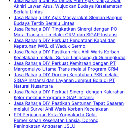
Jasa Raharja dan Korlantas Polri Ajak Masyarakat
Akhiri Lawan Arus, Wujudkan Budaya Keselamatan
Berlalu Lintas
Jasa Raharja DIY Ajak Masyarakat Sleman Bangun
Budaya Tertib Berlalu Lintas
Jasa Raharja DIY Tingkatkan Sinergi dengan PO
Mata Transport melalui CRM dan SIGAP Instansi
Jasa Raharja DIY Perkuat Pendataan Kapal dan
Kepatuhan IWKL di Waduk Sermo
Jasa Raharja DIY Pastikan Hak Ahli Waris Korban
Kecelakaan melalui Survei Langsung di Gunungkidul
Jasa Raharja DIY Perkuat Kemitraan dengan PT
Margomulyo Utama Trans melalui Program CRM
Jasa Raharja DIY Dorong Kepatuhan PKB melalui
SIGAP Instansi dan Layanan Jemput Bola di PT
Natural Nusantara
Jasa Raharja DIY Perkuat Sinergi dengan Kalurahan
Kelor melalui Program SIGAP Instansi
Jasa Raharja DIY Pastikan Santunan Tepat Sasaran
melalui Survei Ahli Waris Korban Kecelakaan
PDI Perjuangan Kota Yogyakarta Gelar
Pemeriksaan Kesehatan Lansia, Dorong
Peningkatan Anggaran JSLU