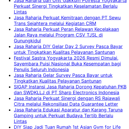
Jasa Raharja dan Unit Gakkum Polresta Yogyakarta
Perkuat Sinergi Tingkatkan Keselamatan Berlalu
Lintas
Jasa Raharja Perkuat Kemitraan dengan PT Sewu
Trans Sejahtera melalui Kegiatan CRM
Jasa Raharja Perkuat Peran Relawan Kecelakaan
Jalan Raya melalui Program CSV TJSL di
Gunungkidul
Jasa Raharja DIY Gelar Day 2 Survey Pasca Bayar
untuk Tingkatkan Kualitas Pelayanan Santunan
Festival Sastra Yogyakarta 2026 Resmi Dimulai,
Sayembara Puisi Nasional Buka Kesempatan bagi
Penulis Seluruh Indonesia
Jasa Raharja Gelar Survey Pasca Bayar untuk
Tingkatkan Kualitas Pelayanan Santunan
SIGAP Instansi Jasa Raharja Dorong Kepatuhan PKB
dan SWDKLLJ di PT Sharp Electronics Indonesia
Jasa Raharja Perkuat Sinergi dengan RS Rajawali
Citra melalui Rekonsiliasi Data Guarantee Letter
Jasa Raharja Edukasi Aparatur dan Karang Taruna
Gamping untuk Perkuat Budaya Tertib Berlalu
Lintas
DIY Siap Jadi Tuan Rumah 1st Asian Gym for Life