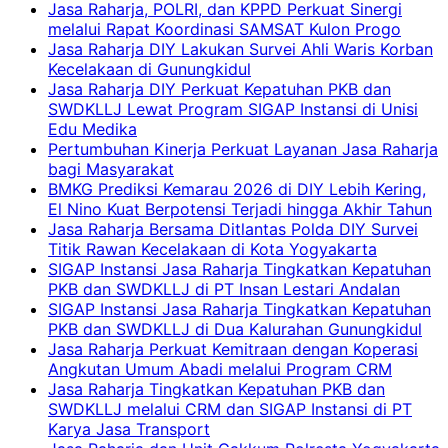
Jasa Raharja, POLRI, dan KPPD Perkuat Sinergi
melalui Rapat Koordinasi SAMSAT Kulon Progo
Jasa Raharja DIY Lakukan Survei Ahli Waris Korban
Kecelakaan di Gunungkidul
Jasa Raharja DIY Perkuat Kepatuhan PKB dan
SWDKLLJ Lewat Program SIGAP Instansi di Unisi
Edu Medika
Pertumbuhan Kinerja Perkuat Layanan Jasa Raharja
bagi Masyarakat
BMKG Prediksi Kemarau 2026 di DIY Lebih Kering,
El Nino Kuat Berpotensi Terjadi hingga Akhir Tahun
Jasa Raharja Bersama Ditlantas Polda DIY Survei
Titik Rawan Kecelakaan di Kota Yogyakarta
SIGAP Instansi Jasa Raharja Tingkatkan Kepatuhan
PKB dan SWDKLLJ di PT Insan Lestari Andalan
SIGAP Instansi Jasa Raharja Tingkatkan Kepatuhan
PKB dan SWDKLLJ di Dua Kalurahan Gunungkidul
Jasa Raharja Perkuat Kemitraan dengan Koperasi
Angkutan Umum Abadi melalui Program CRM
Jasa Raharja Tingkatkan Kepatuhan PKB dan
SWDKLLJ melalui CRM dan SIGAP Instansi di PT
Karya Jasa Transport