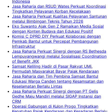
Indonesia
Jasa Raharja dan RSUD Wates Perkuat Koordinasi
Tingkatkan Pelayanan Korban Kecelakaan
Jasa Raharja Perkuat Kualitas Pelayanan Santunan
melalui Bimbingan Teknis Tahun 2026
Eko Suwanto Ajak Gen Z Ramaikan Media Sosial
dengan Konten Budaya dan Edukasi Positif
Komisi C DPRD DIY Perkuat Kolaborasi dengan
Pemkab Bantul untuk Percepat Pembangunan
Infrastruktur
Jasa Raharja Perkuat Sinergi dengan RS Bethesda
Lempuyangwangi melalui Sosialisasi Coordination
of Benefit JKK
Samsat Keliling Hadir di Pasar Rakyat UMi,
Permudah Masyarakat Bayar Pajak Kendaraan
Jasa Raharja dan Tim Pembina Samsat Bantul
Edukasi Warga Canden tentang Kesamsatan dan
Keselamatan Berlalu Lintas
Jasa Raharja Perkuat Sinergi dengan PT Gelis
Gedhe Maju Mandiri melalui SIGAP Instansi dan
CRM
Operasi Gabungan di Kulon Progo Tingkatkan
Kepatuhan Pajak Kendaraan dan Kesadaran Berlalu