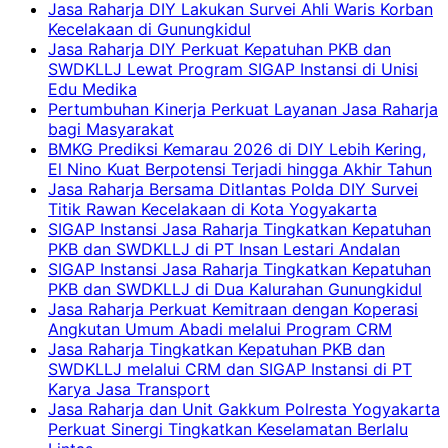
Jasa Raharja DIY Lakukan Survei Ahli Waris Korban
Kecelakaan di Gunungkidul
Jasa Raharja DIY Perkuat Kepatuhan PKB dan
SWDKLLJ Lewat Program SIGAP Instansi di Unisi
Edu Medika
Pertumbuhan Kinerja Perkuat Layanan Jasa Raharja
bagi Masyarakat
BMKG Prediksi Kemarau 2026 di DIY Lebih Kering,
El Nino Kuat Berpotensi Terjadi hingga Akhir Tahun
Jasa Raharja Bersama Ditlantas Polda DIY Survei
Titik Rawan Kecelakaan di Kota Yogyakarta
SIGAP Instansi Jasa Raharja Tingkatkan Kepatuhan
PKB dan SWDKLLJ di PT Insan Lestari Andalan
SIGAP Instansi Jasa Raharja Tingkatkan Kepatuhan
PKB dan SWDKLLJ di Dua Kalurahan Gunungkidul
Jasa Raharja Perkuat Kemitraan dengan Koperasi
Angkutan Umum Abadi melalui Program CRM
Jasa Raharja Tingkatkan Kepatuhan PKB dan
SWDKLLJ melalui CRM dan SIGAP Instansi di PT
Karya Jasa Transport
Jasa Raharja dan Unit Gakkum Polresta Yogyakarta
Perkuat Sinergi Tingkatkan Keselamatan Berlalu