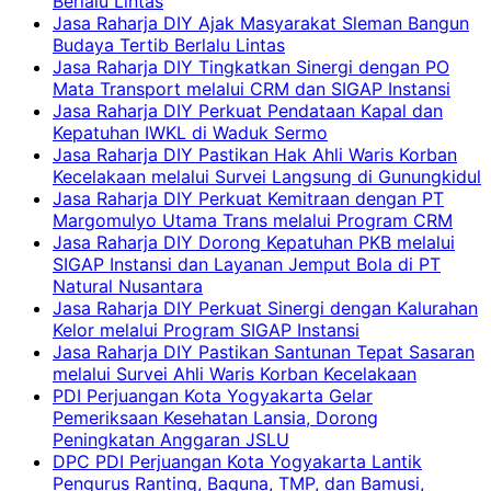
Berlalu Lintas
Jasa Raharja DIY Ajak Masyarakat Sleman Bangun
Budaya Tertib Berlalu Lintas
Jasa Raharja DIY Tingkatkan Sinergi dengan PO
Mata Transport melalui CRM dan SIGAP Instansi
Jasa Raharja DIY Perkuat Pendataan Kapal dan
Kepatuhan IWKL di Waduk Sermo
Jasa Raharja DIY Pastikan Hak Ahli Waris Korban
Kecelakaan melalui Survei Langsung di Gunungkidul
Jasa Raharja DIY Perkuat Kemitraan dengan PT
Margomulyo Utama Trans melalui Program CRM
Jasa Raharja DIY Dorong Kepatuhan PKB melalui
SIGAP Instansi dan Layanan Jemput Bola di PT
Natural Nusantara
Jasa Raharja DIY Perkuat Sinergi dengan Kalurahan
Kelor melalui Program SIGAP Instansi
Jasa Raharja DIY Pastikan Santunan Tepat Sasaran
melalui Survei Ahli Waris Korban Kecelakaan
PDI Perjuangan Kota Yogyakarta Gelar
Pemeriksaan Kesehatan Lansia, Dorong
Peningkatan Anggaran JSLU
DPC PDI Perjuangan Kota Yogyakarta Lantik
Pengurus Ranting, Baguna, TMP, dan Bamusi,