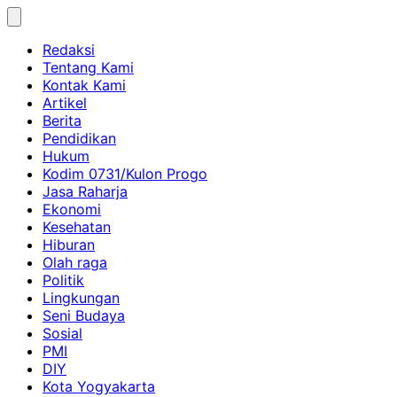
Skip
to
Redaksi
content
Tentang Kami
Kontak Kami
Artikel
Berita
Pendidikan
Hukum
Kodim 0731/Kulon Progo
Jasa Raharja
Ekonomi
Kesehatan
Hiburan
Olah raga
Politik
Lingkungan
Seni Budaya
Sosial
PMI
DIY
Kota Yogyakarta