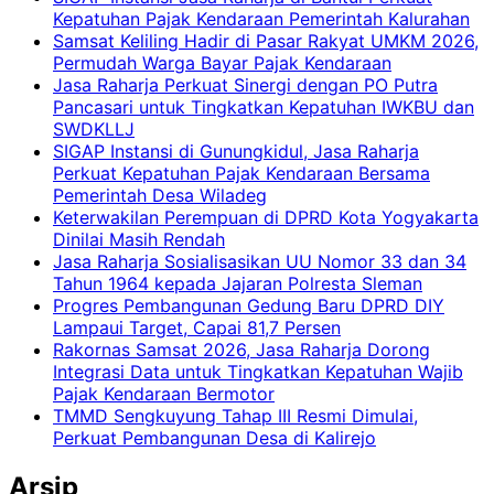
Kepatuhan Pajak Kendaraan Pemerintah Kalurahan
Samsat Keliling Hadir di Pasar Rakyat UMKM 2026,
Permudah Warga Bayar Pajak Kendaraan
Jasa Raharja Perkuat Sinergi dengan PO Putra
Pancasari untuk Tingkatkan Kepatuhan IWKBU dan
SWDKLLJ
SIGAP Instansi di Gunungkidul, Jasa Raharja
Perkuat Kepatuhan Pajak Kendaraan Bersama
Pemerintah Desa Wiladeg
Keterwakilan Perempuan di DPRD Kota Yogyakarta
Dinilai Masih Rendah
Jasa Raharja Sosialisasikan UU Nomor 33 dan 34
Tahun 1964 kepada Jajaran Polresta Sleman
Progres Pembangunan Gedung Baru DPRD DIY
Lampaui Target, Capai 81,7 Persen
Rakornas Samsat 2026, Jasa Raharja Dorong
Integrasi Data untuk Tingkatkan Kepatuhan Wajib
Pajak Kendaraan Bermotor
TMMD Sengkuyung Tahap III Resmi Dimulai,
Perkuat Pembangunan Desa di Kalirejo
Arsip