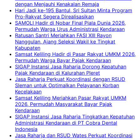
dengan Menjauhi Kenakalan Remaja
Hari Jadi ke-195 Bantul, Sri Sultan Minta Program
Pro-Rakyat Segera Direalisasikan
SAMOLI Hadir di Nobar Final Piala Dunia 2026,
Permudah Warga Urus Administrasi Kendaraan
Ratusan Santri Meriahkan FASI XIII Rayon
Nanggulan, Ajang Seleksi Wakil ke Tingkat
Kabupaten
Samsat Keliling Hadir di Pasar Rakyat UMKM 2026,
Permudah Warga Bayar Pajak Kendaraan
SIGAP Instansi Jasa Raharja Dorong Kepatuhan
Pajak Kendaraan di Kalurahan Pleret
Jasa Raharja Perkuat Koordinasi dengan RSUD
Sleman untuk Optimalkan Pelayanan Korban
Kecelakaan
Samsat Keliling Meriahkan Pasar Rakyat UMKM
2026, Permudah Masyarakat Bayar Pajak
Kendaraan
SIGAP Instansi Jasa Raharja Tingkatkan Kepatuhan
Administrasi Kendaraan di PT Cobra Dental
Indonesia
Jasa Raharja dan RSUD Wates Perkuat Koordinasi