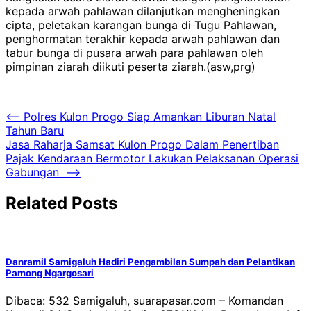
kepada arwah pahlawan dilanjutkan mengheningkan
cipta, peletakan karangan bunga di Tugu Pahlawan,
penghormatan terakhir kepada arwah pahlawan dan
tabur bunga di pusara arwah para pahlawan oleh
pimpinan ziarah diikuti peserta ziarah.(asw,prg)
Navigasi
⟵
Polres Kulon Progo Siap Amankan Liburan Natal
Tahun Baru
pos
Jasa Raharja Samsat Kulon Progo Dalam Penertiban
Pajak Kendaraan Bermotor Lakukan Pelaksanan Operasi
Gabungan
⟶
Related Posts
Danramil Samigaluh Hadiri Pengambilan Sumpah dan Pelantikan
Pamong Ngargosari
Dibaca: 532 Samigaluh, suarapasar.com – Komandan