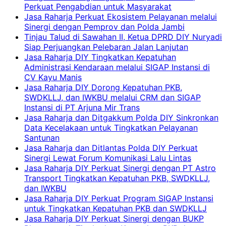
Perkuat Pengabdian untuk Masyarakat
Jasa Raharja Perkuat Ekosistem Pelayanan melalui
Sinergi dengan Pemprov dan Polda Jambi
Tinjau Talud di Sawahan II, Ketua DPRD DIY Nuryadi
Siap Perjuangkan Pelebaran Jalan Lanjutan
Jasa Raharja DIY Tingkatkan Kepatuhan
Administrasi Kendaraan melalui SIGAP Instansi di
CV Kayu Manis
Jasa Raharja DIY Dorong Kepatuhan PKB,
SWDKLLJ, dan IWKBU melalui CRM dan SIGAP
Instansi di PT Arjuna Mir Trans
Jasa Raharja dan Ditgakkum Polda DIY Sinkronkan
Data Kecelakaan untuk Tingkatkan Pelayanan
Santunan
Jasa Raharja dan Ditlantas Polda DIY Perkuat
Sinergi Lewat Forum Komunikasi Lalu Lintas
Jasa Raharja DIY Perkuat Sinergi dengan PT Astro
Transport Tingkatkan Kepatuhan PKB, SWDKLLJ,
dan IWKBU
Jasa Raharja DIY Perkuat Program SIGAP Instansi
untuk Tingkatkan Kepatuhan PKB dan SWDKLLJ
Jasa Raharja DIY Perkuat Sinergi dengan BUKP