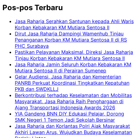
Pos-pos Terbaru
Jasa Raharja Serahkan Santunan kepada Ahli Waris
Korban Kebakaran KM Mutiara Sentosa II
Dirut Jasa Raharja Dampingi Wamenhub Tinjau
Penanganan Korban KM Mutiara Sentosa II di RS
PHC Surabaya
Pastikan Pelayanan Maksimal, Direksi Jasa Raharja
Tinjau Korban Kebakaran KM Mutiara Sentosa II
Jasa Raharja Jamin Seluruh Korban Kebakaran KM
Mutiara Sentosa II di Perairan Sumenep
Gelar Audiensi, Jasa Raharja dan Kementerian
PANRB Perkuat Koordinasi Tingkatkan Kepatuhan
PKB dan SWDKLLJ
Berkontribusi terhadap Keselamatan dan Mobilitas
Masyarakat, Jasa Raharja Raih Penghargaan di
Ajang Transportasi Indonesia Awards 2026
YIA Gandeng BNN DIY Edukasi Pelajar, Dorong
SMK Negeri 1 Temon Jadi Sekolah Bersinar
Jasa Raharja dan Korlantas Polri Ajak Masyarakat
Akhiri Lawan Arus, Wujudkan Budaya Keselamatan