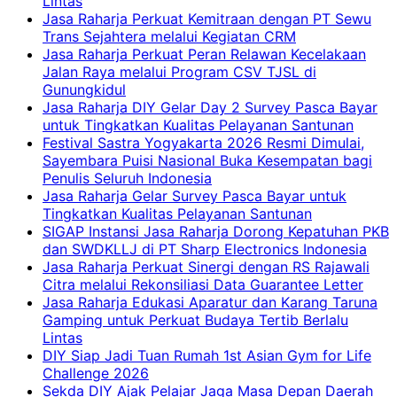
Lintas
Jasa Raharja Perkuat Kemitraan dengan PT Sewu
Trans Sejahtera melalui Kegiatan CRM
Jasa Raharja Perkuat Peran Relawan Kecelakaan
Jalan Raya melalui Program CSV TJSL di
Gunungkidul
Jasa Raharja DIY Gelar Day 2 Survey Pasca Bayar
untuk Tingkatkan Kualitas Pelayanan Santunan
Festival Sastra Yogyakarta 2026 Resmi Dimulai,
Sayembara Puisi Nasional Buka Kesempatan bagi
Penulis Seluruh Indonesia
Jasa Raharja Gelar Survey Pasca Bayar untuk
Tingkatkan Kualitas Pelayanan Santunan
SIGAP Instansi Jasa Raharja Dorong Kepatuhan PKB
dan SWDKLLJ di PT Sharp Electronics Indonesia
Jasa Raharja Perkuat Sinergi dengan RS Rajawali
Citra melalui Rekonsiliasi Data Guarantee Letter
Jasa Raharja Edukasi Aparatur dan Karang Taruna
Gamping untuk Perkuat Budaya Tertib Berlalu
Lintas
DIY Siap Jadi Tuan Rumah 1st Asian Gym for Life
Challenge 2026
Sekda DIY Ajak Pelajar Jaga Masa Depan Daerah