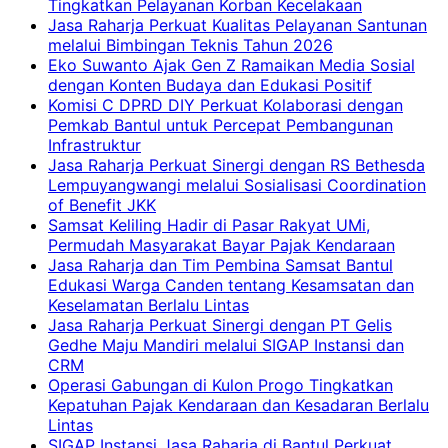
Tingkatkan Pelayanan Korban Kecelakaan
Jasa Raharja Perkuat Kualitas Pelayanan Santunan
melalui Bimbingan Teknis Tahun 2026
Eko Suwanto Ajak Gen Z Ramaikan Media Sosial
dengan Konten Budaya dan Edukasi Positif
Komisi C DPRD DIY Perkuat Kolaborasi dengan
Pemkab Bantul untuk Percepat Pembangunan
Infrastruktur
Jasa Raharja Perkuat Sinergi dengan RS Bethesda
Lempuyangwangi melalui Sosialisasi Coordination
of Benefit JKK
Samsat Keliling Hadir di Pasar Rakyat UMi,
Permudah Masyarakat Bayar Pajak Kendaraan
Jasa Raharja dan Tim Pembina Samsat Bantul
Edukasi Warga Canden tentang Kesamsatan dan
Keselamatan Berlalu Lintas
Jasa Raharja Perkuat Sinergi dengan PT Gelis
Gedhe Maju Mandiri melalui SIGAP Instansi dan
CRM
Operasi Gabungan di Kulon Progo Tingkatkan
Kepatuhan Pajak Kendaraan dan Kesadaran Berlalu
Lintas
SIGAP Instansi Jasa Raharja di Bantul Perkuat