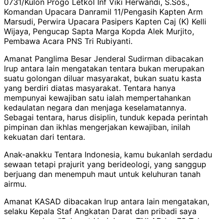
0731/Kulon Progo Letkol Inf Viki Herwandi, S.Sos.,
Komandan Upacara Danramil 11/Pengasih Kapten Arm
Marsudi, Perwira Upacara Pasipers Kapten Caj (K) Kelli
Wijaya, Pengucap Sapta Marga Kopda Alek Murjito,
Pembawa Acara PNS Tri Rubiyanti.
Amanat Panglima Besar Jenderal Sudirman dibacakan
Irup antara lain mengatakan tentara bukan merupakan
suatu golongan diluar masyarakat, bukan suatu kasta
yang berdiri diatas masyarakat. Tentara hanya
mempunyai kewajiban satu ialah mempertahankan
kedaulatan negara dan menjaga keselamatannya.
Sebagai tentara, harus disiplin, tunduk kepada perintah
pimpinan dan ikhlas mengerjakan kewajiban, inilah
kekuatan dari tentara.
Anak-anakku Tentara Indonesia, kamu bukanlah serdadu
sewaan tetapi prajurit yang berideologi, yang sanggup
berjuang dan menempuh maut untuk keluhuran tanah
airmu.
Amanat KASAD dibacakan Irup antara lain mengatakan,
selaku Kepala Staf Angkatan Darat dan pribadi saya