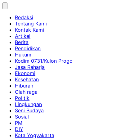
Skip
to
Redaksi
content
Tentang Kami
Kontak Kami
Artikel
Berita
Pendidikan
Hukum
Kodim 0731/Kulon Progo
Jasa Raharja
Ekonomi
Kesehatan
Hiburan
Olah raga
Politik
Lingkungan
Seni Budaya
Sosial
PMI
DIY
Kota Yogyakarta