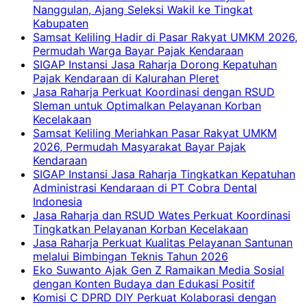
Nanggulan, Ajang Seleksi Wakil ke Tingkat
Kabupaten
Samsat Keliling Hadir di Pasar Rakyat UMKM 2026,
Permudah Warga Bayar Pajak Kendaraan
SIGAP Instansi Jasa Raharja Dorong Kepatuhan
Pajak Kendaraan di Kalurahan Pleret
Jasa Raharja Perkuat Koordinasi dengan RSUD
Sleman untuk Optimalkan Pelayanan Korban
Kecelakaan
Samsat Keliling Meriahkan Pasar Rakyat UMKM
2026, Permudah Masyarakat Bayar Pajak
Kendaraan
SIGAP Instansi Jasa Raharja Tingkatkan Kepatuhan
Administrasi Kendaraan di PT Cobra Dental
Indonesia
Jasa Raharja dan RSUD Wates Perkuat Koordinasi
Tingkatkan Pelayanan Korban Kecelakaan
Jasa Raharja Perkuat Kualitas Pelayanan Santunan
melalui Bimbingan Teknis Tahun 2026
Eko Suwanto Ajak Gen Z Ramaikan Media Sosial
dengan Konten Budaya dan Edukasi Positif
Komisi C DPRD DIY Perkuat Kolaborasi dengan