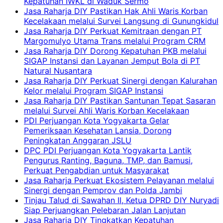
Kepatuhan IWKL di Waduk Sermo
Jasa Raharja DIY Pastikan Hak Ahli Waris Korban
Kecelakaan melalui Survei Langsung di Gunungkidul
Jasa Raharja DIY Perkuat Kemitraan dengan PT
Margomulyo Utama Trans melalui Program CRM
Jasa Raharja DIY Dorong Kepatuhan PKB melalui
SIGAP Instansi dan Layanan Jemput Bola di PT
Natural Nusantara
Jasa Raharja DIY Perkuat Sinergi dengan Kalurahan
Kelor melalui Program SIGAP Instansi
Jasa Raharja DIY Pastikan Santunan Tepat Sasaran
melalui Survei Ahli Waris Korban Kecelakaan
PDI Perjuangan Kota Yogyakarta Gelar
Pemeriksaan Kesehatan Lansia, Dorong
Peningkatan Anggaran JSLU
DPC PDI Perjuangan Kota Yogyakarta Lantik
Pengurus Ranting, Baguna, TMP, dan Bamusi,
Perkuat Pengabdian untuk Masyarakat
Jasa Raharja Perkuat Ekosistem Pelayanan melalui
Sinergi dengan Pemprov dan Polda Jambi
Tinjau Talud di Sawahan II, Ketua DPRD DIY Nuryadi
Siap Perjuangkan Pelebaran Jalan Lanjutan
Jasa Raharja DIY Tingkatkan Kepatuhan