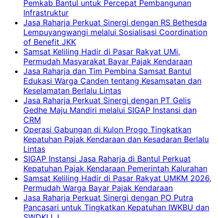
Pemkab Bantul untuk Percepat Pembangunan
Infrastruktur
Jasa Raharja Perkuat Sinergi dengan RS Bethesda
Lempuyangwangi melalui Sosialisasi Coordination
of Benefit JKK
Samsat Keliling Hadir di Pasar Rakyat UMi,
Permudah Masyarakat Bayar Pajak Kendaraan
Jasa Raharja dan Tim Pembina Samsat Bantul
Edukasi Warga Canden tentang Kesamsatan dan
Keselamatan Berlalu Lintas
Jasa Raharja Perkuat Sinergi dengan PT Gelis
Gedhe Maju Mandiri melalui SIGAP Instansi dan
CRM
Operasi Gabungan di Kulon Progo Tingkatkan
Kepatuhan Pajak Kendaraan dan Kesadaran Berlalu
Lintas
SIGAP Instansi Jasa Raharja di Bantul Perkuat
Kepatuhan Pajak Kendaraan Pemerintah Kalurahan
Samsat Keliling Hadir di Pasar Rakyat UMKM 2026,
Permudah Warga Bayar Pajak Kendaraan
Jasa Raharja Perkuat Sinergi dengan PO Putra
Pancasari untuk Tingkatkan Kepatuhan IWKBU dan
SWDKLLJ