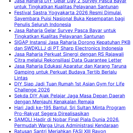
Jasa Raharja DIY Gelar Day 2 Survey Pasca Bayar
untuk Tingkatkan Kualitas Pelayanan Santunan
Festival Sastra Yogyakarta 2026 Resmi Dimulai,
Sayembara Puisi Nasional Buka Kesempatan bagi
Penulis Seluruh Indonesia
Jasa Raharja Gelar Survey Pasca Bayar untuk
Tingkatkan Kualitas Pelayanan Santunan
SIGAP Instansi Jasa Raharja Dorong Kepatuhan PKB
dan SWDKLLJ di PT Sharp Electronics Indonesia
Jasa Raharja Perkuat Sinergi dengan RS Rajawali
Citra melalui Rekonsiliasi Data Guarantee Letter
Jasa Raharja Edukasi Aparatur dan Karang Taruna
Gamping untuk Perkuat Budaya Tertib Berlalu
Lintas
DIY Siap Jadi Tuan Rumah 1st Asian Gym for Life
Challenge 2026
Sekda DIY Ajak Pelajar Jaga Masa Depan Daerah
dengan Menjauhi Kenakalan Remaja
Hari Jadi ke-195 Bantul, Sri Sultan Minta Program
Pro-Rakyat Segera Direalisasikan
SAMOLI Hadir di Nobar Final Piala Dunia 2026,
Permudah Warga Urus Administrasi Kendaraan
Ratusan Santri Meriahkan FASI XIII Rayon