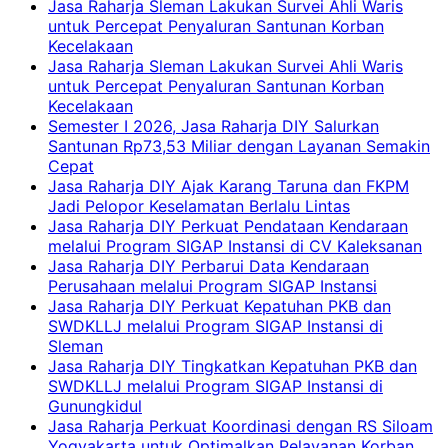
Jasa Raharja Sleman Lakukan Survei Ahli Waris
untuk Percepat Penyaluran Santunan Korban
Kecelakaan
Jasa Raharja Sleman Lakukan Survei Ahli Waris
untuk Percepat Penyaluran Santunan Korban
Kecelakaan
Semester I 2026, Jasa Raharja DIY Salurkan
Santunan Rp73,53 Miliar dengan Layanan Semakin
Cepat
Jasa Raharja DIY Ajak Karang Taruna dan FKPM
Jadi Pelopor Keselamatan Berlalu Lintas
Jasa Raharja DIY Perkuat Pendataan Kendaraan
melalui Program SIGAP Instansi di CV Kaleksanan
Jasa Raharja DIY Perbarui Data Kendaraan
Perusahaan melalui Program SIGAP Instansi
Jasa Raharja DIY Perkuat Kepatuhan PKB dan
SWDKLLJ melalui Program SIGAP Instansi di
Sleman
Jasa Raharja DIY Tingkatkan Kepatuhan PKB dan
SWDKLLJ melalui Program SIGAP Instansi di
Gunungkidul
Jasa Raharja Perkuat Koordinasi dengan RS Siloam
Yogyakarta untuk Optimalkan Pelayanan Korban