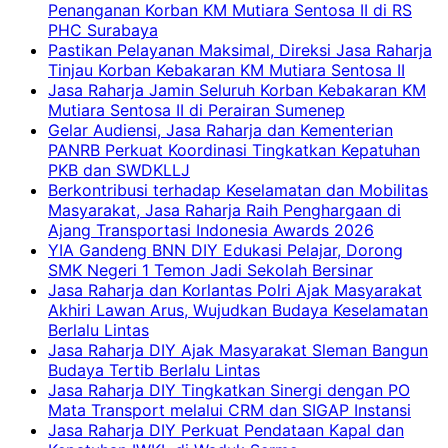
Penanganan Korban KM Mutiara Sentosa II di RS
PHC Surabaya
Pastikan Pelayanan Maksimal, Direksi Jasa Raharja
Tinjau Korban Kebakaran KM Mutiara Sentosa II
Jasa Raharja Jamin Seluruh Korban Kebakaran KM
Mutiara Sentosa II di Perairan Sumenep
Gelar Audiensi, Jasa Raharja dan Kementerian
PANRB Perkuat Koordinasi Tingkatkan Kepatuhan
PKB dan SWDKLLJ
Berkontribusi terhadap Keselamatan dan Mobilitas
Masyarakat, Jasa Raharja Raih Penghargaan di
Ajang Transportasi Indonesia Awards 2026
YIA Gandeng BNN DIY Edukasi Pelajar, Dorong
SMK Negeri 1 Temon Jadi Sekolah Bersinar
Jasa Raharja dan Korlantas Polri Ajak Masyarakat
Akhiri Lawan Arus, Wujudkan Budaya Keselamatan
Berlalu Lintas
Jasa Raharja DIY Ajak Masyarakat Sleman Bangun
Budaya Tertib Berlalu Lintas
Jasa Raharja DIY Tingkatkan Sinergi dengan PO
Mata Transport melalui CRM dan SIGAP Instansi
Jasa Raharja DIY Perkuat Pendataan Kapal dan