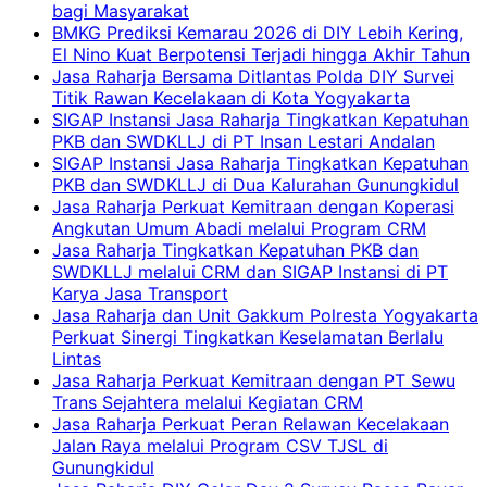
bagi Masyarakat
BMKG Prediksi Kemarau 2026 di DIY Lebih Kering,
El Nino Kuat Berpotensi Terjadi hingga Akhir Tahun
Jasa Raharja Bersama Ditlantas Polda DIY Survei
Titik Rawan Kecelakaan di Kota Yogyakarta
SIGAP Instansi Jasa Raharja Tingkatkan Kepatuhan
PKB dan SWDKLLJ di PT Insan Lestari Andalan
SIGAP Instansi Jasa Raharja Tingkatkan Kepatuhan
PKB dan SWDKLLJ di Dua Kalurahan Gunungkidul
Jasa Raharja Perkuat Kemitraan dengan Koperasi
Angkutan Umum Abadi melalui Program CRM
Jasa Raharja Tingkatkan Kepatuhan PKB dan
SWDKLLJ melalui CRM dan SIGAP Instansi di PT
Karya Jasa Transport
Jasa Raharja dan Unit Gakkum Polresta Yogyakarta
Perkuat Sinergi Tingkatkan Keselamatan Berlalu
Lintas
Jasa Raharja Perkuat Kemitraan dengan PT Sewu
Trans Sejahtera melalui Kegiatan CRM
Jasa Raharja Perkuat Peran Relawan Kecelakaan
Jalan Raya melalui Program CSV TJSL di
Gunungkidul