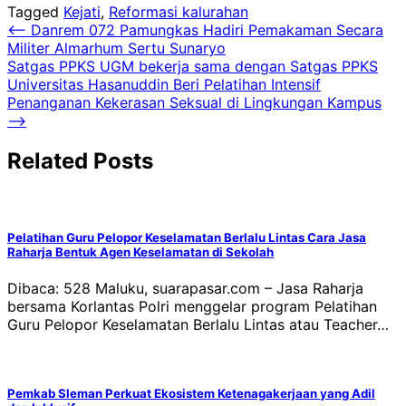
Tagged
Kejati
,
Reformasi kalurahan
Navigasi
⟵
Danrem 072 Pamungkas Hadiri Pemakaman Secara
Militer Almarhum Sertu Sunaryo
pos
Satgas PPKS UGM bekerja sama dengan Satgas PPKS
Universitas Hasanuddin Beri Pelatihan Intensif
Penanganan Kekerasan Seksual di Lingkungan Kampus
⟶
Related Posts
Pelatihan Guru Pelopor Keselamatan Berlalu Lintas Cara Jasa
Raharja Bentuk Agen Keselamatan di Sekolah
Dibaca: 528 Maluku, suarapasar.com – Jasa Raharja
bersama Korlantas Polri menggelar program Pelatihan
Guru Pelopor Keselamatan Berlalu Lintas atau Teacher…
Pemkab Sleman Perkuat Ekosistem Ketenagakerjaan yang Adil