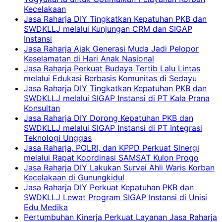
Kecelakaan
Jasa Raharja DIY Tingkatkan Kepatuhan PKB dan
SWDKLLJ melalui Kunjungan CRM dan SIGAP
Instansi
Jasa Raharja Ajak Generasi Muda Jadi Pelopor
Keselamatan di Hari Anak Nasional
Jasa Raharja Perkuat Budaya Tertib Lalu Lintas
melalui Edukasi Berbasis Komunitas di Sedayu
Jasa Raharja DIY Tingkatkan Kepatuhan PKB dan
SWDKLLJ melalui SIGAP Instansi di PT Kala Prana
Konsultan
Jasa Raharja DIY Dorong Kepatuhan PKB dan
SWDKLLJ melalui SIGAP Instansi di PT Integrasi
Teknologi Unggas
Jasa Raharja, POLRI, dan KPPD Perkuat Sinergi
melalui Rapat Koordinasi SAMSAT Kulon Progo
Jasa Raharja DIY Lakukan Survei Ahli Waris Korban
Kecelakaan di Gunungkidul
Jasa Raharja DIY Perkuat Kepatuhan PKB dan
SWDKLLJ Lewat Program SIGAP Instansi di Unisi
Edu Medika
Pertumbuhan Kinerja Perkuat Layanan Jasa Raharja