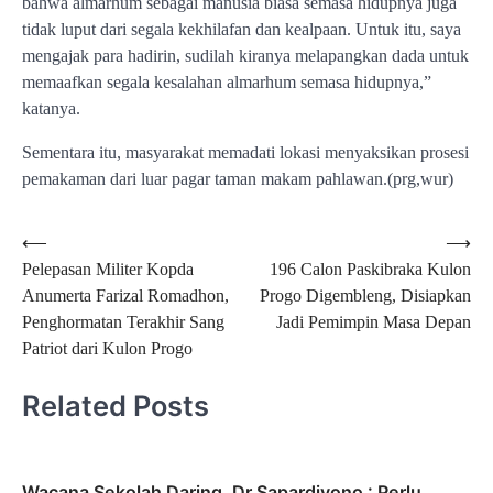
bahwa almarhum sebagai manusia biasa semasa hidupnya juga
tidak luput dari segala kekhilafan dan kealpaan. Untuk itu, saya
mengajak para hadirin, sudilah kiranya melapangkan dada untuk
memaafkan segala kesalahan almarhum semasa hidupnya,”
katanya.
Sementara itu, masyarakat memadati lokasi menyaksikan prosesi
pemakaman dari luar pagar taman makam pahlawan.(prg,wur)
Navigasi
⟵
⟶
Pelepasan Militer Kopda
196 Calon Paskibraka Kulon
pos
Anumerta Farizal Romadhon,
Progo Digembleng, Disiapkan
Penghormatan Terakhir Sang
Jadi Pemimpin Masa Depan
Patriot dari Kulon Progo
Related Posts
Wacana Sekolah Daring, Dr Sapardiyono : Perlu