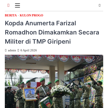
Skip
to
content
BERITA
KULON PROGO
Kopda Anumerta Farizal
Romadhon Dimakamkan Secara
Militer di TMP Giripeni
admin
6 April 2026