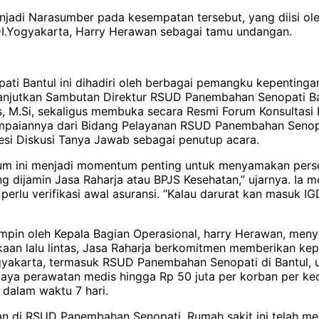
menjadi Narasumber pada kesempatan tersebut, yang diisi o
l DI.Yogyakarta, Harry Herawan sebagai tamu undangan.
i Bantul ini dihadiri oleh berbagai pemangku kepentingan
anjutkan Sambutan Direktur RSUD Panembahan Senopati Ban
, M.Si, sekaligus membuka secara Resmi Forum Konsultasi P
paiannya dari Bidang Pelayanan RSUD Panembahan Senopati
esi Diskusi Tanya Jawab sebagai penutup acara.
m ini menjadi momentum penting untuk menyamakan persepsi
ng dijamin Jasa Raharja atau BPJS Kesehatan,” ujarnya. Ia
perlu verifikasi awal asuransi. “Kalau darurat kan masuk IG
pimpin oleh Kepala Bagian Operasional, harry Herawan, men
aan lalu lintas, Jasa Raharja berkomitmen memberikan kep
ogyakarta, termasuk RSUD Panembahan Senopati di Bantul, u
a perawatan medis hingga Rp 50 juta per korban per kecel
i dalam waktu 7 hari.
an di RSUD Panembahan Senopati. Rumah sakit ini telah men