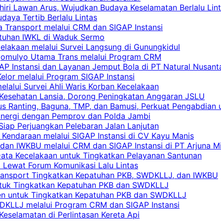
khiri Lawan Arus, Wujudkan Budaya Keselamatan Berlalu Lin
aya Tertib Berlalu Lintas
a Transport melalui CRM dan SIGAP Instansi
atuhan IWKL di Waduk Sermo
celakaan melalui Survei Langsung di Gunungkidul
rgomulyo Utama Trans melalui Program CRM
AP Instansi dan Layanan Jemput Bola di PT Natural Nusant
elor melalui Program SIGAP Instansi
elalui Survei Ahli Waris Korban Kecelakaan
 Kesehatan Lansia, Dorong Peningkatan Anggaran JSLU
s Ranting, Baguna, TMP, dan Bamusi, Perkuat Pengabdian 
Sinergi dengan Pemprov dan Polda Jambi
 Siap Perjuangkan Pelebaran Jalan Lanjutan
 Kendaraan melalui SIGAP Instansi di CV Kayu Manis
an IWKBU melalui CRM dan SIGAP Instansi di PT Arjuna Mi
Data Kecelakaan untuk Tingkatkan Pelayanan Santunan
i Lewat Forum Komunikasi Lalu Lintas
 Transport Tingkatkan Kepatuhan PKB, SWDKLLJ, dan IWKBU
untuk Tingkatkan Kepatuhan PKB dan SWDKLLJ
yen untuk Tingkatkan Kepatuhan PKB dan SWDKLLJ
DKLLJ melalui Program CRM dan SIGAP Instansi
Keselamatan di Perlintasan Kereta Api