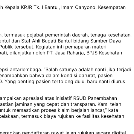
leh Kepala KPJR Tk. I Bantul, Imam Cahyono. Kesempatan
, termasuk pejabat pemerintah daerah, tenaga kesehatan,
tul dan Staf Ahli Bupati Bantul bidang Sumber Daya
ublik tersebut. Kegiatan inti pemaparan materi
, dilanjutkan oleh PT. Jasa Raharja, BPJS Kesehatan
 antarlembaga. “Salah satunya adalah nanti jika terjadi
 menambahkan bahwa dalam kondisi darurat, pasien
D. Yang penting pasien tertolong dulu, baru nanti diurus
yampaikan apresiasi atas inisiatif RSUD Panembahan
astian jaminan yang cepat dan transparan. Kami telah
ntuk memastikan proses klaim berjalan lancar,” kata
akaan, termasuk biaya rujukan ke fasilitas kesehatan
erapkan pendaftaran rawat jalan rujukan secara digital