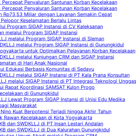
uk Percepat Penyaluran Santunan Korban Kecelakaan
uk Percepat Penyaluran Santunan Korban Kecelakaan
an Rp73,53 Miliar dengan Layanan Semakin Cepat
Pelopor Keselamatan Berlalu Lintas
lui Program SIGAP Instansi di CV Kaleksanan
n melalui Program SIGAP Instansi
LJ melalui Program SIGAP Instansi di Sleman
KLLJ melalui Program SIGAP Instansi di Gunungkidul
Yogyakarta untuk Optimalkan Pelayanan Korban Kecelakaan
DKLLJ melalui Kunjungan CRM dan SIGAP Instansi
amatan di Hari Anak Nasional
lui Edukasi Berbasis Komunitas di Sedayu
KLLJ melalui SIGAP Instansi di PT Kala Prana Konsultan
 melalui SIGAP Instansi di PT Integrasi Teknologi Ungga
lui Rapat Koordinasi SAMSAT Kulon Progo
Kecelakaan di Gunungkidul
LJ Lewat Program SIGAP Instansi di Unisi Edu Medika
bagi Masyarakat
Nino Kuat Berpotensi Terjadi hingga Akhir Tahun
tik Rawan Kecelakaan di Kota Yogyakarta
PKB dan SWDKLLJ di PT Insan Lestari Andalan
 PKB dan SWDKLLJ di Dua Kalurahan Gunungkidul
Angkutan Umum Abadi melalui Program CRM