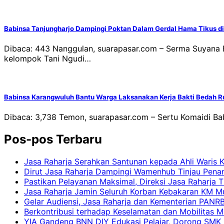
Babinsa Tanjungharjo Dampingi Poktan Dalam Gerdal Hama Tikus di
Dibaca: 443 Nanggulan, suarapasar.com – Serma Suyana 
kelompok Tani Ngudi…
Babinsa Karangwuluh Bantu Warga Laksanakan Kerja Bakti Bedah 
Dibaca: 3,738 Temon, suarapasar.com – Sertu Komaidi B
Pos-pos Terbaru
Jasa Raharja Serahkan Santunan kepada Ahli Waris 
Dirut Jasa Raharja Dampingi Wamenhub Tinjau Pena
Pastikan Pelayanan Maksimal, Direksi Jasa Raharja 
Jasa Raharja Jamin Seluruh Korban Kebakaran KM Mut
Gelar Audiensi, Jasa Raharja dan Kementerian PAN
Berkontribusi terhadap Keselamatan dan Mobilitas M
YIA Gandeng BNN DIY Edukasi Pelajar, Dorong SMK N