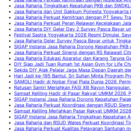
Jasa Raharja Tingkatkan Kepatuhan PKB dan SWDKLLJ
Jasa Raharja dan Unit Gakkum Polresta Yogyakarta P
Jasa Raharja Perkuat Kemitraan dengan PT Sewu Tra
Jasa Raharja Perkuat Peran Relawan Kecelakaan Jal
Jasa Raharja DIY Gelar Day 2 Survey Pasca Bayar un
Festival Sastra Yogyakarta 2026 Resmi Dimulai, Say
Jasa Raharja Gelar Survey Pasca Bayar untuk Tingka
SIGAP Instansi Jasa Raharja Dorong Kepatuhan PKB 
Jasa Raharja Perkuat Sinergi dengan RS Rajawali Citr
Jasa Raharja Edukasi Aparatur dan Karang Taruna Ga
DIY Siap Jadi Tuan Rumah 1st Asian Gym for Life Ch
Sekda DIY Ajak Pelajar Jaga Masa Depan Daerah de
Hari Jadi ke-195 Bantul, Sri Sultan Minta Program P
SAMOLI Hadir di Nobar Final Piala Dunia 2026, Per
Ratusan Santri Meriahkan FASI XIII Rayon Nanggulan,
Samsat Keliling Hadir di Pasar Rakyat UMKM 2026,
SIGAP Instansi Jasa Raharja Dorong Kepatuhan Pajak
Jasa Raharja Perkuat Koordinasi dengan RSUD Slem
Samsat Keliling Meriahkan Pasar Rakyat UMKM 2026
SIGAP Instansi Jasa Raharja Tingkatkan Kepatuhan A
Jasa Raharja dan RSUD Wates Perkuat Koordinasi T
Jasa Raharja Perkuat Kualitas Pelayanan Santunan m