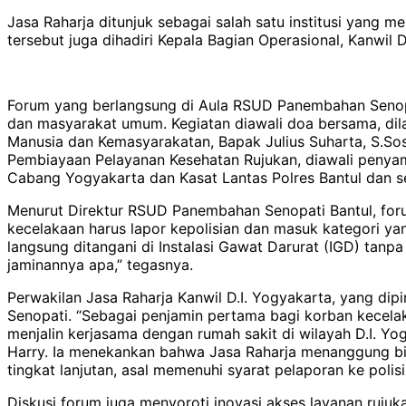
Jasa Raharja ditunjuk sebagai salah satu institusi yang 
tersebut juga dihadiri Kepala Bagian Operasional, Kanwi
Forum yang berlangsung di Aula RSUD Panembahan Senopat
dan masyarakat umum. Kegiatan diawali doa bersama, dil
Manusia dan Kemasyarakatan, Bapak Julius Suharta, S.Sos
Pembiayaan Pelayanan Kesehatan Rujukan, diawali penyam
Cabang Yogyakarta dan Kasat Lantas Polres Bantul dan s
Menurut Direktur RSUD Panembahan Senopati Bantul, foru
kecelakaan harus lapor kepolisian dan masuk kategori ya
langsung ditangani di Instalasi Gawat Darurat (IGD) tanpa 
jaminannya apa,” tegasnya.
Perwakilan Jasa Raharja Kanwil D.I. Yogyakarta, yang di
Senopati. “Sebagai penjamin pertama bagi korban kecelak
menjalin kerjasama dengan rumah sakit di wilayah D.I. Y
Harry. Ia menekankan bahwa Jasa Raharja menanggung biay
tingkat lanjutan, asal memenuhi syarat pelaporan ke polis
Diskusi forum juga menyoroti inovasi akses layanan rujuk