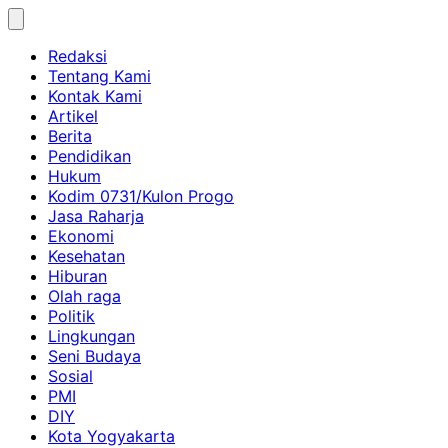
Skip
to
Redaksi
content
Tentang Kami
Kontak Kami
Artikel
Berita
Pendidikan
Hukum
Kodim 0731/Kulon Progo
Jasa Raharja
Ekonomi
Kesehatan
Hiburan
Olah raga
Politik
Lingkungan
Seni Budaya
Sosial
PMI
DIY
Kota Yogyakarta