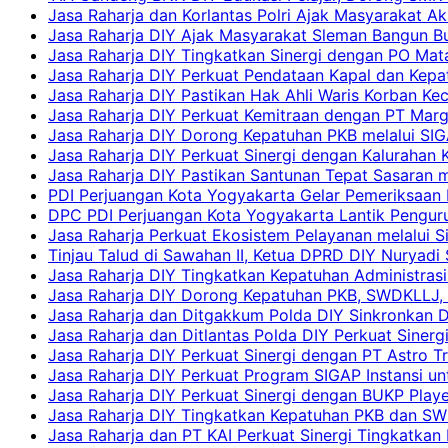
Jasa Raharja dan Korlantas Polri Ajak Masyarakat A
Jasa Raharja DIY Ajak Masyarakat Sleman Bangun Bud
Jasa Raharja DIY Tingkatkan Sinergi dengan PO Mat
Jasa Raharja DIY Perkuat Pendataan Kapal dan Kep
Jasa Raharja DIY Pastikan Hak Ahli Waris Korban Ke
Jasa Raharja DIY Perkuat Kemitraan dengan PT Ma
Jasa Raharja DIY Dorong Kepatuhan PKB melalui SIG
Jasa Raharja DIY Perkuat Sinergi dengan Kalurahan K
Jasa Raharja DIY Pastikan Santunan Tepat Sasaran m
PDI Perjuangan Kota Yogyakarta Gelar Pemeriksaan
DPC PDI Perjuangan Kota Yogyakarta Lantik Penguru
Jasa Raharja Perkuat Ekosistem Pelayanan melalui 
Tinjau Talud di Sawahan II, Ketua DPRD DIY Nuryadi
Jasa Raharja DIY Tingkatkan Kepatuhan Administrasi
Jasa Raharja DIY Dorong Kepatuhan PKB, SWDKLLJ, d
Jasa Raharja dan Ditgakkum Polda DIY Sinkronkan 
Jasa Raharja dan Ditlantas Polda DIY Perkuat Sinerg
Jasa Raharja DIY Perkuat Sinergi dengan PT Astro
Jasa Raharja DIY Perkuat Program SIGAP Instansi 
Jasa Raharja DIY Perkuat Sinergi dengan BUKP Pla
Jasa Raharja DIY Tingkatkan Kepatuhan PKB dan SW
Jasa Raharja dan PT KAI Perkuat Sinergi Tingkatkan 