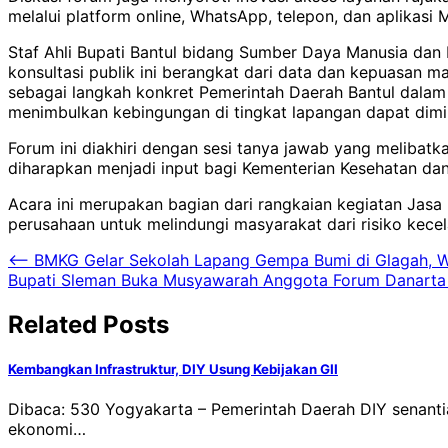
melalui platform online, WhatsApp, telepon, dan aplikasi
Staf Ahli Bupati Bantul bidang Sumber Daya Manusia dan 
konsultasi publik ini berangkat dari data dan kepuasan mas
sebagai langkah konkret Pemerintah Daerah Bantul dalam
menimbulkan kebingungan di tingkat lapangan dapat dimin
Forum ini diakhiri dengan sesi tanya jawab yang melibat
diharapkan menjadi input bagi Kementerian Kesehatan da
Acara ini merupakan bagian dari rangkaian kegiatan Jasa 
perusahaan untuk melindungi masyarakat dari risiko kecelak
Navigasi
⟵
BMKG Gelar Sekolah Lapang Gempa Bumi di Glagah, W
Bupati Sleman Buka Musyawarah Anggota Forum Danarta
pos
Related Posts
Kembangkan Infrastruktur, DIY Usung Kebijakan GII
Dibaca: 530 Yogyakarta – Pemerintah Daerah DIY senant
ekonomi…