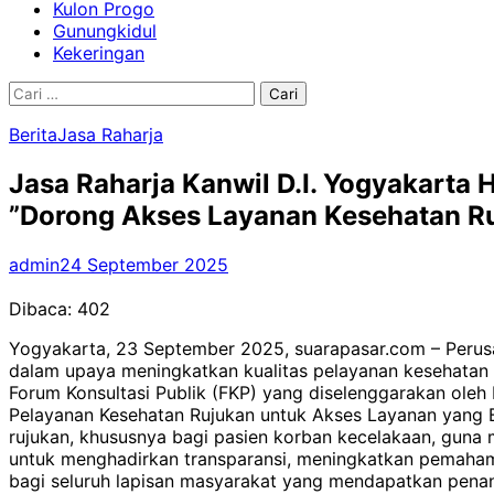
Kulon Progo
Gunungkidul
Kekeringan
Cari
untuk:
Berita
Jasa Raharja
Jasa Raharja Kanwil D.I. Yogyakarta
”Dorong Akses Layanan Kesehatan Ru
admin
24 September 2025
Dibaca:
402
Yogyakarta, 23 September 2025, suarapasar.com – Perusaha
dalam upaya meningkatkan kualitas pelayanan kesehatan n
Forum Konsultasi Publik (FKP) yang diselenggarakan ole
Pelayanan Kesehatan Rujukan untuk Akses Layanan yang B
rujukan, khususnya bagi pasien korban kecelakaan, guna
untuk menghadirkan transparansi, meningkatkan pemaham
bagi seluruh lapisan masyarakat yang mendapatkan pen