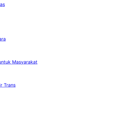
tas
ara
untuk Masyarakat
r Trans