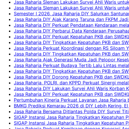
Jasa Raharja Sleman Lakukan Survei Ahli Waris unt
Jasa Raharja Sleman Lakukan Survei Ahli Waris unt
Semester I 2026, Jasa Raharja DIY Salurkan Santun
Jasa Raharja DIY Ajak Karang Taruna dan FKPM Jadi 
Jasa Raharja DIY Perkuat Pendataan Kendaraan mela
Jasa Raharja DIY Perbarui Data Kendaraan Perusahaa
Jasa Raharja DIY Perkuat Kepatuhan PKB dan SWDKL
Jasa Raharja DIY Tingkatkan Kepatuhan PKB dan SWD
Jasa Raharja Perkuat Koordinasi dengan RS Siloam 
Jasa Raharja DIY Tingkatkan Kepatuhan PKB dan SW
Jasa Raharja Ajak Generasi Muda Jadi Pelopor Kesel
Jasa Raharja Perkuat Budaya Tertib Lalu Lintas mela
Jasa Raharja DIY Tingkatkan Kepatuhan PKB dan SWD
Jasa Raharja DIY Dorong Kepatuhan PKB dan SWDKLLJ
Jasa Raharja, POLRI, dan KPPD Perkuat Sinergi mela
Jasa Raharja DIY Lakukan Survei Ahli Waris Korban 
Jasa Raharja DIY Perkuat Kepatuhan PKB dan SWDKL
Pertumbuhan Kinerja Perkuat Layanan Jasa Raharja 
BMKG Prediksi Kemarau 2026 di DIY Lebih Kering, El 
Jasa Raharja Bersama Ditlantas Polda DIY Survei Ti
SIGAP Instansi Jasa Raharja Tingkatkan Kepatuhan 
SIGAP Instansi Jasa Raharja Tingkatkan Kepatuhan
Jasa Raharja Perkuat Kemitraan dengan Koperasi 