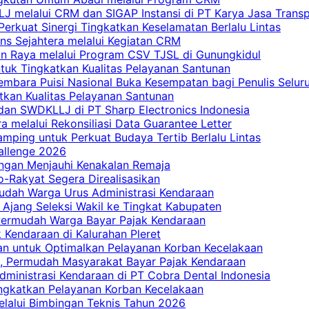
 melalui CRM dan SIGAP Instansi di PT Karya Jasa Trans
erkuat Sinergi Tingkatkan Keselamatan Berlalu Lintas
ns Sejahtera melalui Kegiatan CRM
an Raya melalui Program CSV TJSL di Gunungkidul
tuk Tingkatkan Kualitas Pelayanan Santunan
embara Puisi Nasional Buka Kesempatan bagi Penulis Selur
tkan Kualitas Pelayanan Santunan
dan SWDKLLJ di PT Sharp Electronics Indonesia
a melalui Rekonsiliasi Data Guarantee Letter
mping untuk Perkuat Budaya Tertib Berlalu Lintas
allenge 2026
ngan Menjauhi Kenakalan Remaja
ro-Rakyat Segera Direalisasikan
mudah Warga Urus Administrasi Kendaraan
 Ajang Seleksi Wakil ke Tingkat Kabupaten
 Permudah Warga Bayar Pajak Kendaraan
 Kendaraan di Kalurahan Pleret
an untuk Optimalkan Pelayanan Korban Kecelakaan
, Permudah Masyarakat Bayar Pajak Kendaraan
dministrasi Kendaraan di PT Cobra Dental Indonesia
ingkatkan Pelayanan Korban Kecelakaan
elalui Bimbingan Teknis Tahun 2026