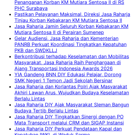
Penanganan Korban KM Mutiara Sentosa II di RS
PHC Surabaya
Pastikan Pelayanan Maksimal, Direksi Jasa Raharja
Tinjau Korban Kebakaran KM Mutiara Sentosa II
Jasa Raharja Jamin Seluruh Korban Kebakaran KM
Mutiara Sentosa II di Perairan Sumenep
Gelar Audiensi, Jasa Raharja dan Kementerian
PANRB Perkuat Koordinasi Tingkatkan Kepatuhan
PKB dan SWDKLLJ
Berkontribusi terhadap Keselamatan dan Mobilitas
Masyarakat, Jasa Raharja Raih Penghargaan di
Ajang Transportasi Indonesia Awards 2026
YIA Gandeng BNN DIY Edukasi Pelajar, Dorong
SMK Negeri 1 Temon Jadi Sekolah Bersinar
Jasa Raharja dan Korlantas Polri Ajak Masyarakat
Akhiri Lawan Arus, Wujudkan Budaya Keselamatan
Berlalu Lintas
Jasa Raharja DIY Ajak Masyarakat Sleman Bangun
Budaya Tertib Berlalu Lintas
Jasa Raharja DIY Tingkatkan Sinergi dengan PO
Mata Transport melalui CRM dan SIGAP Instansi
Jasa Raharja DIY Perkuat Pendataan Kapal dan
Kepatuhan IWKL di Waduk Sermo