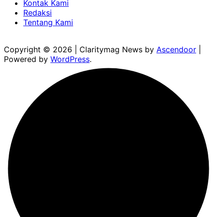
Kontak Kami
Redaksi
Tentang Kami
Copyright © 2026
| Claritymag News by
Ascendoor
|
Powered by
WordPress
.