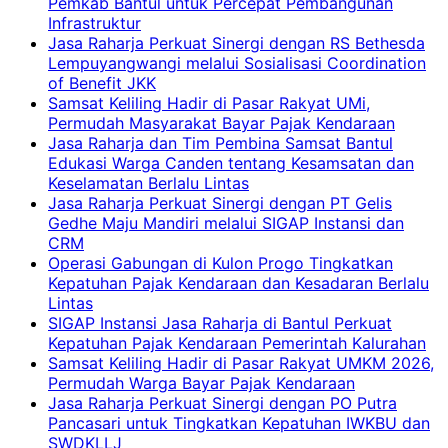
Pemkab Bantul untuk Percepat Pembangunan
Infrastruktur
Jasa Raharja Perkuat Sinergi dengan RS Bethesda
Lempuyangwangi melalui Sosialisasi Coordination
of Benefit JKK
Samsat Keliling Hadir di Pasar Rakyat UMi,
Permudah Masyarakat Bayar Pajak Kendaraan
Jasa Raharja dan Tim Pembina Samsat Bantul
Edukasi Warga Canden tentang Kesamsatan dan
Keselamatan Berlalu Lintas
Jasa Raharja Perkuat Sinergi dengan PT Gelis
Gedhe Maju Mandiri melalui SIGAP Instansi dan
CRM
Operasi Gabungan di Kulon Progo Tingkatkan
Kepatuhan Pajak Kendaraan dan Kesadaran Berlalu
Lintas
SIGAP Instansi Jasa Raharja di Bantul Perkuat
Kepatuhan Pajak Kendaraan Pemerintah Kalurahan
Samsat Keliling Hadir di Pasar Rakyat UMKM 2026,
Permudah Warga Bayar Pajak Kendaraan
Jasa Raharja Perkuat Sinergi dengan PO Putra
Pancasari untuk Tingkatkan Kepatuhan IWKBU dan
SWDKLLJ