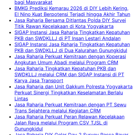
bagi Masyarakat
BMKG Prediksi Kemarau 2026 di DIY Lebih Kering,
El Nino Kuat Berpotensi Terjadi hingga Akhir Tahun
Jasa Raharja Bersama Ditlantas Polda DIY Survei
Titik Rawan Kecelakaan di Kota Yogyakarta
SIGAP Instansi Jasa Raharja Tingkatkan Kepatuhan
PKB dan SWDKLLJ di PT Insan Lestari Andalan
SIGAP Instansi Jasa Raharja Tingkatkan Kepatuhan
PKB dan SWDKLLJ di Dua Kalurahan Gunungkidul
Jasa Raharja Perkuat Kemitraan dengan Koperasi
Angkutan Umum Abadi melalui Program CRM
Jasa Raharja Tingkatkan Kepatuhan PKB dan
SWDKLLJ melalui CRM dan SIGAP Instansi di PT
Karya Jasa Transport
Jasa Raharja dan Unit Gakkum Polresta Yogyakarta
Perkuat Sinergi Tingkatkan Keselamatan Berlalu
Lintas
Jasa Raharja Perkuat Kemitraan dengan PT Sewu
Trans Sejahtera melalui Kegiatan CRM
Jasa Raharja Perkuat Peran Relawan Kecelakaan
Jalan Raya melalui Program CSV TJSL di
Gunungkidul
Jasa Raharja DIY Gelar Day 2 Survey Pasca Bayar