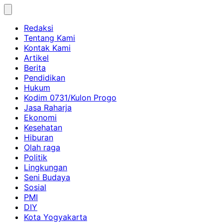
Skip
to
Redaksi
content
Tentang Kami
Kontak Kami
Artikel
Berita
Pendidikan
Hukum
Kodim 0731/Kulon Progo
Jasa Raharja
Ekonomi
Kesehatan
Hiburan
Olah raga
Politik
Lingkungan
Seni Budaya
Sosial
PMI
DIY
Kota Yogyakarta