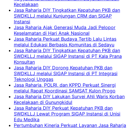
Kecelakaan
Jasa Raharja DIY Tingkatkan Kepatuhan PKB dan
SWDKLLJ melalui Kunjungan CRM dan SIGAP
Instansi
Jasa Raharja Ajak Generasi Muda Jadi Pelopor
Keselamatan di Hari Anak Nasional
Jasa Raharja Perkuat Budaya Tertib Lalu Lintas
melalui Edukasi Berbasis Komunitas di Sedayu
Jasa Raharja DIY Tingkatkan Kepatuhan PKB dan
SWDKLLJ melalui SIGAP Instansi di PT Kala Prana
Konsultan
Jasa Raharja DIY Dorong Kepatuhan PKB dan
SWDKLLJ melalui SIGAP Instansi di PT Integrasi
Teknologi Unggas
Jasa Raharja, POLRI, dan KPPD Perkuat Sinergi
melalui Rapat Koordinasi SAMSAT Kulon Progo
Jasa Raharja DIY Lakukan Survei Ahli Waris Korban
Kecelakaan di Gunungkidul
Jasa Raharja DIY Perkuat Kepatuhan PKB dan
SWDKLLJ Lewat Program SIGAP Instansi di Unisi
Edu Medika
Pertumbuhan Kinerja Perkuat Layanan Jasa Raharja