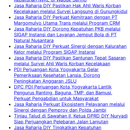
Jasa Raharja DIY Pastikan Hak Ahli Waris Korban
Kecelakaan melalui Survei Langsung di Gunungkidul
Jasa Raharja DIY Perkuat Kemitraan dengan PT
Margomulyo Utama Trans melalui Program CRM
Jasa Raharja DIY Dorong Kepatuhan PKB melalui
SIGAP Instansi dan Layanan Jemput Bola di PT
Natural Nusantara
Jasa Raharja DIY Perkuat Sinergi dengan Kalurahan
Kelor melalui Program SIGAP Instansi
Jasa Raharja DIY Pastikan Santunan Tepat Sasaran
melalui Survei Ahli Waris Korban Kecelakaan
PDI Perjuangan Kota Yogyakarta Gelar
Pemeriksaan Kesehatan Lansia, Dorong
Peningkatan Anggaran JSLU
DPC PDI Perjuangan Kota Yogyakarta Lantik
Pengurus Ranting, Baguna, TMP, dan Bamusi,
Perkuat Pengabdian untuk Masyarakat
Jasa Raharja Perkuat Ekosistem Pelayanan melalui
Sinergi dengan Pemprov dan Polda Jambi
Tinjau Talud di Sawahan II, Ketua DPRD DIY Nuryadi
Siap Perjuangkan Pelebaran Jalan Lanjutan
Jasa Raharja DIY Tingkatkan Kepatuhan