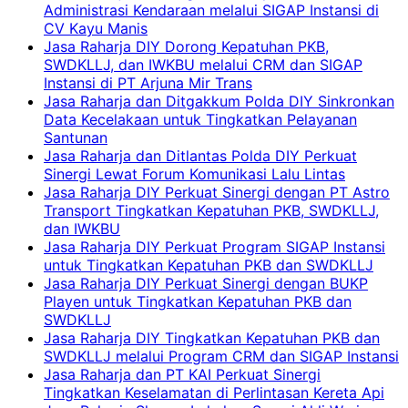
Administrasi Kendaraan melalui SIGAP Instansi di
CV Kayu Manis
Jasa Raharja DIY Dorong Kepatuhan PKB,
SWDKLLJ, dan IWKBU melalui CRM dan SIGAP
Instansi di PT Arjuna Mir Trans
Jasa Raharja dan Ditgakkum Polda DIY Sinkronkan
Data Kecelakaan untuk Tingkatkan Pelayanan
Santunan
Jasa Raharja dan Ditlantas Polda DIY Perkuat
Sinergi Lewat Forum Komunikasi Lalu Lintas
Jasa Raharja DIY Perkuat Sinergi dengan PT Astro
Transport Tingkatkan Kepatuhan PKB, SWDKLLJ,
dan IWKBU
Jasa Raharja DIY Perkuat Program SIGAP Instansi
untuk Tingkatkan Kepatuhan PKB dan SWDKLLJ
Jasa Raharja DIY Perkuat Sinergi dengan BUKP
Playen untuk Tingkatkan Kepatuhan PKB dan
SWDKLLJ
Jasa Raharja DIY Tingkatkan Kepatuhan PKB dan
SWDKLLJ melalui Program CRM dan SIGAP Instansi
Jasa Raharja dan PT KAI Perkuat Sinergi
Tingkatkan Keselamatan di Perlintasan Kereta Api