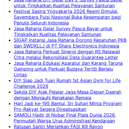
untuk Tingkatkan Kualitas Pelayanan Santunan
Festival Sastra Yogyakarta 2026 Resmi Dimulai,
Sayembara Puisi Nasional Buka Kesempatan bagi
Penulis Seluruh Indonesia
Jasa Raharja Gelar Survey Pasca Bayar untuk
Tingkatkan Kualitas Pelayanan Santunan
SIGAP Instansi Jasa Raharja Dorong Kepatuhan PKB
dan SWDKLLJ di PT Sharp Electronics Indonesia
Jasa Raharja Perkuat Sinergi dengan RS Rajawali
Citra melalui Rekonsiliasi Data Guarantee Letter
Jasa Raharja Edukasi Aparatur dan Karang Taruna
Gamping untuk Perkuat Budaya Tertib Berlalu
Lintas
DIY Siap Jadi Tuan Rumah 1st Asian Gym for Life
Challenge 2026
Sekda DIY Ajak Pelajar Jaga Masa Depan Daerah
dengan Menjauhi Kenakalan Remaja
Hari Jadi ke-195 Bantul, Sri Sultan Minta Program
Pro-Rakyat Segera Direalisasikan
SAMOLI Hadir di Nobar Final Piala Dunia 2026,
Permudah Warga Urus Administrasi Kendaraan
Ratusan Santri Meriahkan FASI XIII Rayon