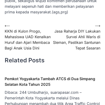
publik, sekaligus wujud komitmen perusahaan untuk
melayani sepenuh hati dan memberikan pelayanan
prima kepada masyarakat.(ags,prg)
Navigasi
⟵
⟶
KKN di Kulon Progo,
Jasa Raharja DIY Lakukan
pos
Mahasiswa UAD Kenalkan
Survei Ahli Waris di
Huruf dan Ajari Membaca
Sleman, Pastikan Santunan
Bagi Anak Usia Dini
Tepat Sasaran
Related Posts
Pemkot Yogyakarta Tambah ATCS di Dua Simpang
Selatan Kota Tahun 2025
Dibaca: 244 Umbulharjo, suarapasar.com –
Pemerintah Kota Yogyakarta melalui Dinas
Perhubungan menambah dua titik Area Traffic Control