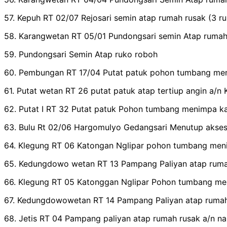
57. Kepuh RT 02/07 Rejosari semin atap rumah rusak (3 r
58. Karangwetan RT 05/01 Pundongsari semin Atap rumah
59. Pundongsari Semin Atap ruko roboh
60. Pembungan RT 17/04 Putat patuk pohon tumbang meni
61. Putat wetan RT 26 putat patuk atap tertiup angin a/n
62. Putat I RT 32 Putat patuk Pohon tumbang menimpa ka
63. Bulu Rt 02/06 Hargomulyo Gedangsari Menutup akses 
64. Klegung RT 06 Katongan Nglipar pohon tumbang meni
65. Kedungdowo wetan RT 13 Pampang Paliyan atap rumah 
66. Klegung RT 05 Katonggan Nglipar Pohon tumbang men
67. Kedungdowowetan RT 14 Pampang Paliyan atap rumah r
68. Jetis RT 04 Pampang paliyan atap rumah rusak a/n na