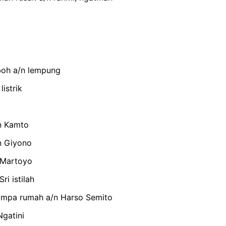
boh a/n lempung
istrik
n Kamto
n Giyono
 Martoyo
i istilah
impa rumah a/n Harso Semito
Ngatini