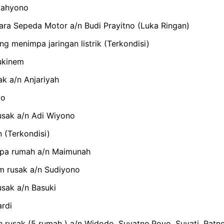
Cahyono
a Sepeda Motor a/n Budi Prayitno (Luka Ringan)
g menimpa jaringan listrik (Terkondisi)
Sukinem
k a/n Anjariyah
yo
sak a/n Adi Wiyono
 (Terkondisi)
pa rumah a/n Maimunah
 rusak a/n Sudiyono
sak a/n Basuki
rdi
rusak (5 rumah ) a/n Widodo, Suyatno,Poyo, Suyati, Ratn