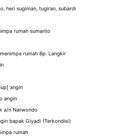
o, heri sugiman, tugiran, subardi
nimpa rumah sumanto
 menimpa rumah Bp. Langkir
in
iup[ angin
p angin
ak a/n Narwondo
gin bapak Giyadi (Terkondisi)
nimpa rumah