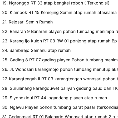
19. Ngronggo RT 33 atap bengkel roboh ( Terkondisi)
20. Klampok RT 15 Kemejing Semin atap rumah atasnama
21. Rejosari Semin Rumah
22. Banaran 9 Banaran playen pohon tumbang menimpa r
23. Karang ijo kulon RT 03 RW 01 ponjong atap rumah Bp
24. Sambirejo Semanu atap rumah
25. Gading 8 RT 07 gading playen Pohon tumbang menimpa
26. Jl. Wonosari karangmojo pohon tumbang menutup akse
27. Karangtengah II RT 03 karangtengah wonosari pohon
28. Surulanang karangduwet paliyan gedung paud dan T
29. Siyonokidul RT 44 logandeng playen atap rumah
30. Ngawu Playen pohon tumbang barat pasar (terkondisi
31. Gedangsari RT 01 Baleharjo Wonosari atap rumah 2 ru