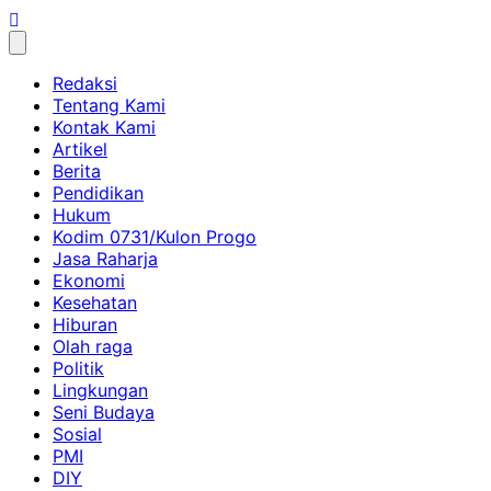
Skip
to
content
Redaksi
Tentang Kami
Kontak Kami
Artikel
Berita
Pendidikan
Hukum
Kodim 0731/Kulon Progo
Jasa Raharja
Ekonomi
Kesehatan
Hiburan
Olah raga
Politik
Lingkungan
Seni Budaya
Sosial
PMI
DIY