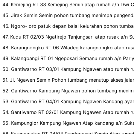
44. Kemejing RT 33 Kemejing Semin atap rumah a/n Dwi 
45. Jirak Semin Semin pohon tumbang menimpa pengendar
46. Ngoro- oro patuk depan balai kelurahan pohon tumban
47. Kudu RT 02/03 Ngatirejo Tanjungsari atap rusak a/n 
48. Karangnongko RT 06 Wiladeg karangnongko atap rusa
49. Kalangbangi RT 01 Ngeposari Semanu rumah a/n Pari
50. Gantiwarno RT 03/01 Kampung Ngawen atap rumah ru
51. Jl. Ngawen Semin Pohon tumbang menutup akses jalan
52. Gantiwarno Kampung Ngawen pohon tumbang menim
53. Gantiwarno RT 04/01 Kampung Ngawen Kandang ayam
54. Gantiwarno RT 02/01 Kampung Ngawen Atap rumah ru
55. Kampunglor Kampung Ngawen Atap kandang a/n Suka
56. Karangwetan RT 04/04 Pundongsari Semin Atap rumah 