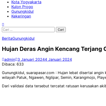
Kota Yogyakarta
Kulon Progo
Gunungkidul
Kekeringan
Cari
untuk:
Berita
Gunungkidul
Hujan Deras Angin Kencang Terjang 
admin
3 Januari 2024
4 Januari 2024
Dibaca:
633
Gunungkidul, suarapasar.com : Hujan lebat disertai angi
wilayah Patuk, Ngawen, Nglipar, Semin, Karangmojo, Play
Dari validasi data tersebut tercatat ratusan kerusakan ak