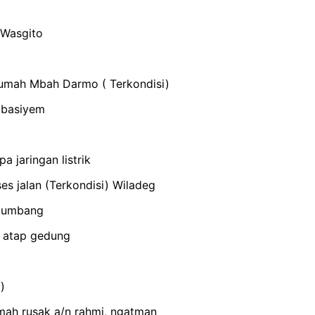
 Wasgito
umah Mbah Darmo ( Terkondisi)
 basiyem
 jaringan listrik
s jalan (Terkondisi) Wiladeg
 tumbang
K atap gedung
)
mah rusak a/n rahmi, ngatman