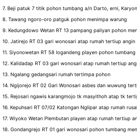
7. Beji patuk 7 titik pohon tumbang a/n Darto, erni, Karyon
8. Tawang ngoro-oro patguk pohon menimpa warung
9. Kedungdowo Wetan RT 13 pampang paliyan pohon me
10. Jatirejo RT 03 gari wonosari atap rumah tertiup angin
11. Siyonowetan RT 58 logandeng playen pohon tumbang
12. Kalidadap RT 03 gari wonosari atap rumah tertiup ang
13. Ngalang gedangsari rumah tertimpa pohon
14. Ngijorejo RT 02 Gari Wonosari asbes dan wuwung tert
15. Rejosari ngawis karangmojo tk masyithoh atap tk terti
16. Kepuhsari RT 07/02 Katongan Nglipar atap rumah rus
17. Wiyoko Wetan Plembutan playen atap rumah tertiup an
18. Gondangrejo RT 01 gari wonosari pohon tumbang me