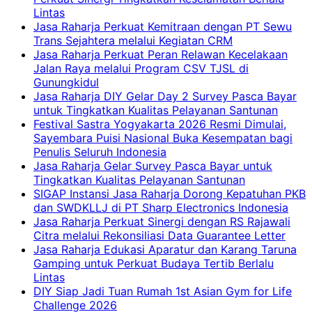
Lintas
Jasa Raharja Perkuat Kemitraan dengan PT Sewu
Trans Sejahtera melalui Kegiatan CRM
Jasa Raharja Perkuat Peran Relawan Kecelakaan
Jalan Raya melalui Program CSV TJSL di
Gunungkidul
Jasa Raharja DIY Gelar Day 2 Survey Pasca Bayar
untuk Tingkatkan Kualitas Pelayanan Santunan
Festival Sastra Yogyakarta 2026 Resmi Dimulai,
Sayembara Puisi Nasional Buka Kesempatan bagi
Penulis Seluruh Indonesia
Jasa Raharja Gelar Survey Pasca Bayar untuk
Tingkatkan Kualitas Pelayanan Santunan
SIGAP Instansi Jasa Raharja Dorong Kepatuhan PKB
dan SWDKLLJ di PT Sharp Electronics Indonesia
Jasa Raharja Perkuat Sinergi dengan RS Rajawali
Citra melalui Rekonsiliasi Data Guarantee Letter
Jasa Raharja Edukasi Aparatur dan Karang Taruna
Gamping untuk Perkuat Budaya Tertib Berlalu
Lintas
DIY Siap Jadi Tuan Rumah 1st Asian Gym for Life
Challenge 2026