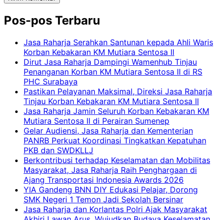
Pos-pos Terbaru
Jasa Raharja Serahkan Santunan kepada Ahli Waris
Korban Kebakaran KM Mutiara Sentosa II
Dirut Jasa Raharja Dampingi Wamenhub Tinjau
Penanganan Korban KM Mutiara Sentosa II di RS
PHC Surabaya
Pastikan Pelayanan Maksimal, Direksi Jasa Raharja
Tinjau Korban Kebakaran KM Mutiara Sentosa II
Jasa Raharja Jamin Seluruh Korban Kebakaran KM
Mutiara Sentosa II di Perairan Sumenep
Gelar Audiensi, Jasa Raharja dan Kementerian
PANRB Perkuat Koordinasi Tingkatkan Kepatuhan
PKB dan SWDKLLJ
Berkontribusi terhadap Keselamatan dan Mobilitas
Masyarakat, Jasa Raharja Raih Penghargaan di
Ajang Transportasi Indonesia Awards 2026
YIA Gandeng BNN DIY Edukasi Pelajar, Dorong
SMK Negeri 1 Temon Jadi Sekolah Bersinar
Jasa Raharja dan Korlantas Polri Ajak Masyarakat
Akhiri Lawan Arus, Wujudkan Budaya Keselamatan