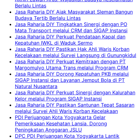
Berlalu Lintas
Jasa Raharja DIY Ajak Masyarakat Sleman Bangun
Budaya Tertib Berlalu Lintas
Jasa Raharja DIY Tingkatkan Sinergi dengan PO
Mata Transport melalui CRM dan SIGAP Instansi
Jasa Raharja DIY Perkuat Pendataan Kapal dan
Kepatuhan IWKL di Waduk Sermo
Jasa Raharja DIY Pastikan Hak Ahli Waris Korban
Kecelakaan melalui Survei Langsung di Gunungkidul
Jasa Raharja DIY Perkuat Kemitraan dengan PT
Margomulyo Utama Trans melalui Program CRM
Jasa Raharja DIY Dorong Kepatuhan PKB melalui
SIGAP Instansi dan Layanan Jemput Bola di PT
Natural Nusantara
Jasa Raharja DIY Perkuat Sinergi dengan Kalurahan
Kelor melalui Program SIGAP Instansi
Jasa Raharja DIY Pastikan Santunan Tepat Sasaran
melalui Survei Ahli Waris Korban Kecelakaan
PDI Perjuangan Kota Yogyakarta Gelar
Pemeriksaan Kesehatan Lansia, Dorong
Peningkatan Anggaran JSLU
DPC PDI Perjuangan Kota Yogyakarta Lantik