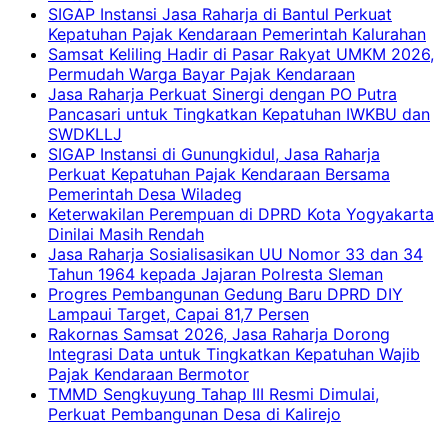
SIGAP Instansi Jasa Raharja di Bantul Perkuat
Kepatuhan Pajak Kendaraan Pemerintah Kalurahan
Samsat Keliling Hadir di Pasar Rakyat UMKM 2026,
Permudah Warga Bayar Pajak Kendaraan
Jasa Raharja Perkuat Sinergi dengan PO Putra
Pancasari untuk Tingkatkan Kepatuhan IWKBU dan
SWDKLLJ
SIGAP Instansi di Gunungkidul, Jasa Raharja
Perkuat Kepatuhan Pajak Kendaraan Bersama
Pemerintah Desa Wiladeg
Keterwakilan Perempuan di DPRD Kota Yogyakarta
Dinilai Masih Rendah
Jasa Raharja Sosialisasikan UU Nomor 33 dan 34
Tahun 1964 kepada Jajaran Polresta Sleman
Progres Pembangunan Gedung Baru DPRD DIY
Lampaui Target, Capai 81,7 Persen
Rakornas Samsat 2026, Jasa Raharja Dorong
Integrasi Data untuk Tingkatkan Kepatuhan Wajib
Pajak Kendaraan Bermotor
TMMD Sengkuyung Tahap III Resmi Dimulai,
Perkuat Pembangunan Desa di Kalirejo