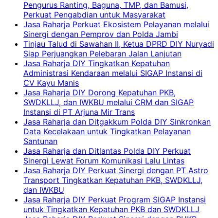
Pengurus Ranting, Baguna, TMP, dan Bamusi,
Perkuat Pengabdian untuk Masyarakat
Jasa Raharja Perkuat Ekosistem Pelayanan melalui
Sinergi dengan Pemprov dan Polda Jambi
Tinjau Talud di Sawahan II, Ketua DPRD DIY Nuryadi
Siap Perjuangkan Pelebaran Jalan Lanjutan
Jasa Raharja DIY Tingkatkan Kepatuhan
Administrasi Kendaraan melalui SIGAP Instansi di
CV Kayu Manis
Jasa Raharja DIY Dorong Kepatuhan PKB,
SWDKLLJ, dan IWKBU melalui CRM dan SIGAP
Instansi di PT Arjuna Mir Trans
Jasa Raharja dan Ditgakkum Polda DIY Sinkronkan
Data Kecelakaan untuk Tingkatkan Pelayanan
Santunan
Jasa Raharja dan Ditlantas Polda DIY Perkuat
Sinergi Lewat Forum Komunikasi Lalu Lintas
Jasa Raharja DIY Perkuat Sinergi dengan PT Astro
Transport Tingkatkan Kepatuhan PKB, SWDKLLJ,
dan IWKBU
Jasa Raharja DIY Perkuat Program SIGAP Instansi
untuk Tingkatkan Kepatuhan PKB dan SWDKLLJ