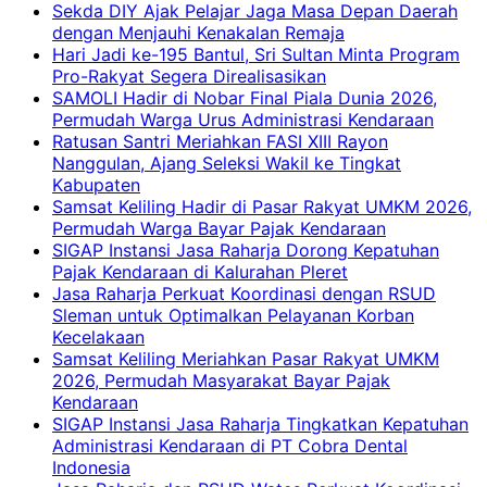
Sekda DIY Ajak Pelajar Jaga Masa Depan Daerah
dengan Menjauhi Kenakalan Remaja
Hari Jadi ke-195 Bantul, Sri Sultan Minta Program
Pro-Rakyat Segera Direalisasikan
SAMOLI Hadir di Nobar Final Piala Dunia 2026,
Permudah Warga Urus Administrasi Kendaraan
Ratusan Santri Meriahkan FASI XIII Rayon
Nanggulan, Ajang Seleksi Wakil ke Tingkat
Kabupaten
Samsat Keliling Hadir di Pasar Rakyat UMKM 2026,
Permudah Warga Bayar Pajak Kendaraan
SIGAP Instansi Jasa Raharja Dorong Kepatuhan
Pajak Kendaraan di Kalurahan Pleret
Jasa Raharja Perkuat Koordinasi dengan RSUD
Sleman untuk Optimalkan Pelayanan Korban
Kecelakaan
Samsat Keliling Meriahkan Pasar Rakyat UMKM
2026, Permudah Masyarakat Bayar Pajak
Kendaraan
SIGAP Instansi Jasa Raharja Tingkatkan Kepatuhan
Administrasi Kendaraan di PT Cobra Dental
Indonesia