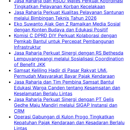
Jasa Raharja dan RSUD Wates Perkuat Koordinasi
Tingkatkan Pelayanan Korban Kecelakaan
Jasa Raharja Perkuat Kualitas Pelayanan Santunan
melalui Bimbingan Teknis Tahun 2026
Eko Suwanto Ajak Gen Z Ramaikan Media Sosial
dengan Konten Budaya dan Edukasi Positif
Komisi C DPRD DIY Perkuat Kolaborasi dengan
Pemkab Bantul untuk Percepat Pembangunan
Infrastruktur
Jasa Raharja Perkuat Sinergi dengan RS Bethesda
Lempuyangwangi melalui Sosialisasi Coordination
of Benefit JKK
Samsat Keliling Hadir di Pasar Rakyat UMi,
Permudah Masyarakat Bayar Pajak Kendaraan
Jasa Raharja dan Tim Pembina Samsat Bantul
Edukasi Warga Canden tentang Kesamsatan dan
Keselamatan Berlalu Lintas
Jasa Raharja Perkuat Sinergi dengan PT Gelis
Gedhe Maju Mandiri melalui SIGAP Instansi dan
CRM
Operasi Gabungan di Kulon Progo Tingkatkan
Kepatuhan Pajak Kendaraan dan Kesadaran Berlalu
Lintas