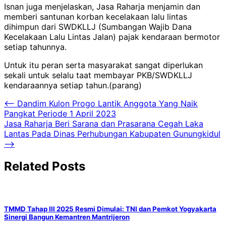
Isnan juga menjelaskan, Jasa Raharja menjamin dan
memberi santunan korban kecelakaan lalu lintas
dihimpun dari SWDKLLJ (Sumbangan Wajib Dana
Kecelakaan Lalu Lintas Jalan) pajak kendaraan bermotor
setiap tahunnya.
Untuk itu peran serta masyarakat sangat diperlukan
sekali untuk selalu taat membayar PKB/SWDKLLJ
kendaraannya setiap tahun.(parang)
Navigasi
⟵
Dandim Kulon Progo Lantik Anggota Yang Naik
Pangkat Periode 1 April 2023
pos
Jasa Raharja Beri Sarana dan Prasarana Cegah Laka
Lantas Pada Dinas Perhubungan Kabupaten Gunungkidul
⟶
Related Posts
TMMD Tahap III 2025 Resmi Dimulai: TNI dan Pemkot Yogyakarta
Sinergi Bangun Kemantren Mantrijeron