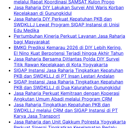
melalui Rapat Koordinasi SAMSAT Kulon Progo
Jasa Raharja DIY Lakukan Survei Ahli Waris Korban
Kecelakaan di Gunungkidul
Jasa Raharja DIY Perkuat Kepatuhan PKB dan
SWDKLLJ Lewat Program SIGAP Instansi di Unisi
Edu Medika
Pertumbuhan Kinerja Perkuat Layanan Jasa Raharja
bagi Masyarakat
BMKG Prediksi Kemarau 2026 di DIY Lebih Kering,
El Nino Kuat Berpotensi Terjadi hingga Akhir Tahun
Jasa Raharja Bersama Ditlantas Polda DIY Survei
Titik Rawan Kecelakaan di Kota Yogyakarta
SIGAP Instansi Jasa Raharja Tingkatkan Kepatuhan
PKB dan SWDKLLJ di PT Insan Lestari Andalan
SIGAP Instansi Jasa Raharja Tingkatkan Kepatuhan
PKB dan SWDKLLJ di Dua Kalurahan Gunungkidul
Jasa Raharja Perkuat Kemitraan dengan Koperasi
Angkutan Umum Abadi melalui Program CRM
Jasa Raharja Tingkatkan Kepatuhan PKB dan
SWDKLLJ melalui CRM dan SIGAP Instansi di PT
Karya Jasa Transport
Jasa Raharja dan Unit Gakkum Polresta Yogyakarta
Perkuat Sinergi Tingkatkan Keselamatan Berlalu