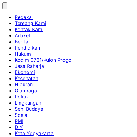
Skip
to
Redaksi
content
Tentang Kami
Kontak Kami
Artikel
Berita
Pendidikan
Hukum
Kodim 0731/Kulon Progo
Jasa Raharja
Ekonomi
Kesehatan
Hiburan
Olah raga
Politik
Lingkungan
Seni Budaya
Sosial
PMI
DIY
Kota Yogyakarta