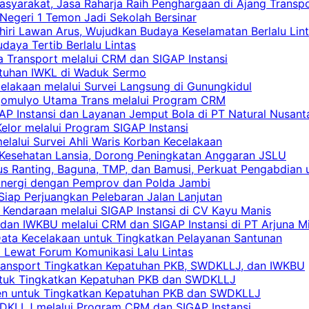
asyarakat, Jasa Raharja Raih Penghargaan di Ajang Transp
egeri 1 Temon Jadi Sekolah Bersinar
khiri Lawan Arus, Wujudkan Budaya Keselamatan Berlalu Lin
aya Tertib Berlalu Lintas
a Transport melalui CRM dan SIGAP Instansi
atuhan IWKL di Waduk Sermo
celakaan melalui Survei Langsung di Gunungkidul
rgomulyo Utama Trans melalui Program CRM
AP Instansi dan Layanan Jemput Bola di PT Natural Nusant
elor melalui Program SIGAP Instansi
elalui Survei Ahli Waris Korban Kecelakaan
 Kesehatan Lansia, Dorong Peningkatan Anggaran JSLU
s Ranting, Baguna, TMP, dan Bamusi, Perkuat Pengabdian 
Sinergi dengan Pemprov dan Polda Jambi
 Siap Perjuangkan Pelebaran Jalan Lanjutan
 Kendaraan melalui SIGAP Instansi di CV Kayu Manis
an IWKBU melalui CRM dan SIGAP Instansi di PT Arjuna Mi
Data Kecelakaan untuk Tingkatkan Pelayanan Santunan
i Lewat Forum Komunikasi Lalu Lintas
 Transport Tingkatkan Kepatuhan PKB, SWDKLLJ, dan IWKBU
untuk Tingkatkan Kepatuhan PKB dan SWDKLLJ
yen untuk Tingkatkan Kepatuhan PKB dan SWDKLLJ
DKLLJ melalui Program CRM dan SIGAP Instansi