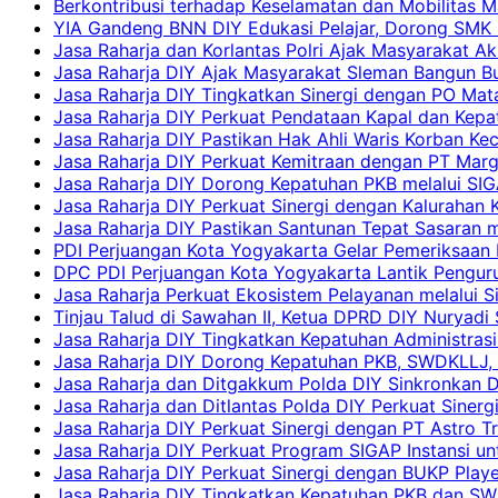
Berkontribusi terhadap Keselamatan dan Mobilitas M
YIA Gandeng BNN DIY Edukasi Pelajar, Dorong SMK N
Jasa Raharja dan Korlantas Polri Ajak Masyarakat A
Jasa Raharja DIY Ajak Masyarakat Sleman Bangun Bud
Jasa Raharja DIY Tingkatkan Sinergi dengan PO Mat
Jasa Raharja DIY Perkuat Pendataan Kapal dan Kep
Jasa Raharja DIY Pastikan Hak Ahli Waris Korban Ke
Jasa Raharja DIY Perkuat Kemitraan dengan PT Ma
Jasa Raharja DIY Dorong Kepatuhan PKB melalui SIG
Jasa Raharja DIY Perkuat Sinergi dengan Kalurahan K
Jasa Raharja DIY Pastikan Santunan Tepat Sasaran m
PDI Perjuangan Kota Yogyakarta Gelar Pemeriksaan
DPC PDI Perjuangan Kota Yogyakarta Lantik Penguru
Jasa Raharja Perkuat Ekosistem Pelayanan melalui 
Tinjau Talud di Sawahan II, Ketua DPRD DIY Nuryadi
Jasa Raharja DIY Tingkatkan Kepatuhan Administrasi
Jasa Raharja DIY Dorong Kepatuhan PKB, SWDKLLJ, d
Jasa Raharja dan Ditgakkum Polda DIY Sinkronkan 
Jasa Raharja dan Ditlantas Polda DIY Perkuat Sinerg
Jasa Raharja DIY Perkuat Sinergi dengan PT Astro
Jasa Raharja DIY Perkuat Program SIGAP Instansi 
Jasa Raharja DIY Perkuat Sinergi dengan BUKP Pla
Jasa Raharja DIY Tingkatkan Kepatuhan PKB dan SW