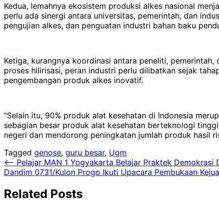
Kedua, lemahnya ekosistem produksi alkes nasional menjad
perlu ada sinergi antara universitas, pemerintah, dan ind
pengujian alkes, dan penguatan industri bahan baku pend
Ketiga, kurangnya koordinasi antara peneliti, pemerintah,
proses hilirisasi, peran industri perlu dilibatkan sejak 
pengembangan produk alkes inovatif.
“Selain itu, 90% produk alat kesehatan di Indonesia me
sebagian besar produk alat kesehatan berteknologi tingg
negeri dan mendorong peningkatan jumlah produk hasil ris
Tagged
genose
,
guru besar
,
Ugm
Navigasi
⟵
Pelajar MAN 1 Yogyakarta Belajar Praktek Demokrasi
Dandim 0731/Kulon Progo Ikuti Upacara Pembukaan Kej
pos
Related Posts