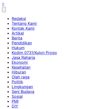
Skip
to
content
Redaksi
Tentang Kami
Kontak Kami
Artikel
Berita
Pendidikan
Hukum
Kodim 0731/Kulon Progo
Jasa Raharja
Ekonomi
Kesehatan
Hiburan
Olah raga
Politik
Lingkungan
Seni Budaya
Sosial
PMI
DIY