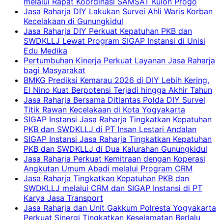
melalui Rapat Koordinasi SAMSAT Kulon Progo
Jasa Raharja DIY Lakukan Survei Ahli Waris Korban
Kecelakaan di Gunungkidul
Jasa Raharja DIY Perkuat Kepatuhan PKB dan
SWDKLLJ Lewat Program SIGAP Instansi di Unisi
Edu Medika
Pertumbuhan Kinerja Perkuat Layanan Jasa Raharja
bagi Masyarakat
BMKG Prediksi Kemarau 2026 di DIY Lebih Kering,
El Nino Kuat Berpotensi Terjadi hingga Akhir Tahun
Jasa Raharja Bersama Ditlantas Polda DIY Survei
Titik Rawan Kecelakaan di Kota Yogyakarta
SIGAP Instansi Jasa Raharja Tingkatkan Kepatuhan
PKB dan SWDKLLJ di PT Insan Lestari Andalan
SIGAP Instansi Jasa Raharja Tingkatkan Kepatuhan
PKB dan SWDKLLJ di Dua Kalurahan Gunungkidul
Jasa Raharja Perkuat Kemitraan dengan Koperasi
Angkutan Umum Abadi melalui Program CRM
Jasa Raharja Tingkatkan Kepatuhan PKB dan
SWDKLLJ melalui CRM dan SIGAP Instansi di PT
Karya Jasa Transport
Jasa Raharja dan Unit Gakkum Polresta Yogyakarta
Perkuat Sinergi Tingkatkan Keselamatan Berlalu