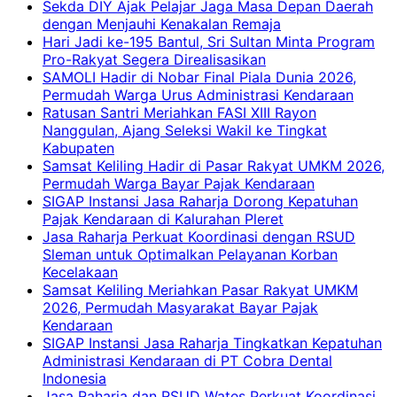
Sekda DIY Ajak Pelajar Jaga Masa Depan Daerah
dengan Menjauhi Kenakalan Remaja
Hari Jadi ke-195 Bantul, Sri Sultan Minta Program
Pro-Rakyat Segera Direalisasikan
SAMOLI Hadir di Nobar Final Piala Dunia 2026,
Permudah Warga Urus Administrasi Kendaraan
Ratusan Santri Meriahkan FASI XIII Rayon
Nanggulan, Ajang Seleksi Wakil ke Tingkat
Kabupaten
Samsat Keliling Hadir di Pasar Rakyat UMKM 2026,
Permudah Warga Bayar Pajak Kendaraan
SIGAP Instansi Jasa Raharja Dorong Kepatuhan
Pajak Kendaraan di Kalurahan Pleret
Jasa Raharja Perkuat Koordinasi dengan RSUD
Sleman untuk Optimalkan Pelayanan Korban
Kecelakaan
Samsat Keliling Meriahkan Pasar Rakyat UMKM
2026, Permudah Masyarakat Bayar Pajak
Kendaraan
SIGAP Instansi Jasa Raharja Tingkatkan Kepatuhan
Administrasi Kendaraan di PT Cobra Dental
Indonesia
Jasa Raharja dan RSUD Wates Perkuat Koordinasi