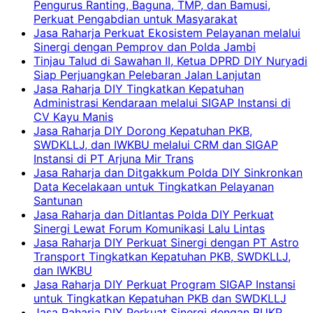
Pengurus Ranting, Baguna, TMP, dan Bamusi,
Perkuat Pengabdian untuk Masyarakat
Jasa Raharja Perkuat Ekosistem Pelayanan melalui
Sinergi dengan Pemprov dan Polda Jambi
Tinjau Talud di Sawahan II, Ketua DPRD DIY Nuryadi
Siap Perjuangkan Pelebaran Jalan Lanjutan
Jasa Raharja DIY Tingkatkan Kepatuhan
Administrasi Kendaraan melalui SIGAP Instansi di
CV Kayu Manis
Jasa Raharja DIY Dorong Kepatuhan PKB,
SWDKLLJ, dan IWKBU melalui CRM dan SIGAP
Instansi di PT Arjuna Mir Trans
Jasa Raharja dan Ditgakkum Polda DIY Sinkronkan
Data Kecelakaan untuk Tingkatkan Pelayanan
Santunan
Jasa Raharja dan Ditlantas Polda DIY Perkuat
Sinergi Lewat Forum Komunikasi Lalu Lintas
Jasa Raharja DIY Perkuat Sinergi dengan PT Astro
Transport Tingkatkan Kepatuhan PKB, SWDKLLJ,
dan IWKBU
Jasa Raharja DIY Perkuat Program SIGAP Instansi
untuk Tingkatkan Kepatuhan PKB dan SWDKLLJ
Jasa Raharja DIY Perkuat Sinergi dengan BUKP