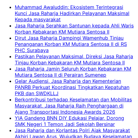
Muhammad Awaluddin: Ekosistem Terintegrasi
Kunci Jasa Raharja Hadirkan Pelayanan Maksimal
Kepada masyarakat
Jasa Raharja Serahkan Santunan kepada Ahli Waris
Korban Kebakaran KM Mutiara Sentosa II
Dirut Jasa Raharja Dampingi Wamenhub Tinjau
Penanganan Korban KM Mutiara Sentosa II di RS
PHC Surabaya
Pastikan Pelayanan Maksimal, Direksi Jasa Raharja
Tinjau Korban Kebakaran KM Mutiara Sentosa II
Jasa Raharja Jamin Seluruh Korban Kebakaran KM
Mutiara Sentosa II di Perairan Sumenep
Gelar Audiensi, Jasa Raharja dan Kementerian
PANRB Perkuat Koordinasi Tingkatkan Kepatuhan
PKB dan SWDKLLJ
Berkontribusi terhadap Keselamatan dan Mobilitas
Masyarakat, Jasa Raharja Raih Penghargaan di
Ajang Transportasi Indonesia Awards 2026
YIA Gandeng BNN DIY Edukasi Pelajar, Dorong
SMK Negeri 1 Temon Jadi Sekolah Bersinar
Jasa Raharja dan Korlantas Polri Ajak Masyarakat
Akhiri Lawan Arus, Wujudkan Budaya Keselamatan