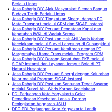
Berlalu Lintas
Jasa Raharja DIY Ajak Masyarakat Sleman Bangun
Budaya Tertib Berlalu Lintas
Jasa Raharja DIY Tingkatkan Sinergi dengan PO
Mata Transport melalui CRM dan SIGAP Instansi
Jasa Raharja DIY Perkuat Pendataan Kapal dan
Kepatuhan IWKL di Waduk Sermo
Jasa Raharja DIY Pastikan Hak Ahli Waris Korban
Kecelakaan melalui Survei Langsung di Gunungkidul
Jasa Raharja DIY Perkuat Kemitraan dengan PT
Margomulyo Utama Trans melalui Program CRM
Jasa Raharja DIY Dorong Kepatuhan PKB melalui
SIGAP Instansi dan Layanan Jemput Bola di PT
Natural Nusantara
Jasa Raharja DIY Perkuat Sinergi dengan Kalurahan
Kelor melalui Program SIGAP Instansi
Jasa Raharja DIY Pastikan Santunan Tepat Sasaran
melalui Survei Ahli Waris Korban Kecelakaan
PDI Perjuangan Kota Yogyakarta Gelar
Pemeriksaan Kesehatan Lansia, Dorong
Peningkatan Anggaran JSLU
DPC PDI Perjuangan Kota Yogyakarta Lantik