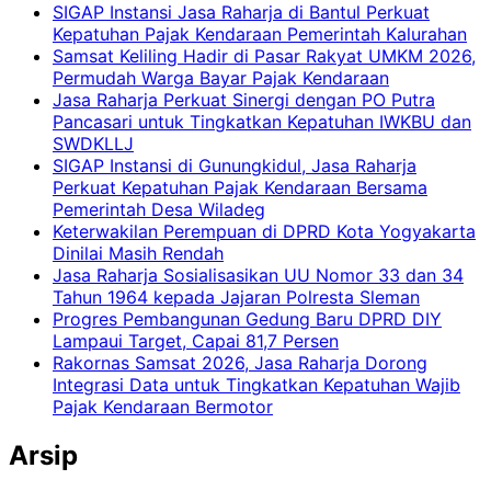
SIGAP Instansi Jasa Raharja di Bantul Perkuat
Kepatuhan Pajak Kendaraan Pemerintah Kalurahan
Samsat Keliling Hadir di Pasar Rakyat UMKM 2026,
Permudah Warga Bayar Pajak Kendaraan
Jasa Raharja Perkuat Sinergi dengan PO Putra
Pancasari untuk Tingkatkan Kepatuhan IWKBU dan
SWDKLLJ
SIGAP Instansi di Gunungkidul, Jasa Raharja
Perkuat Kepatuhan Pajak Kendaraan Bersama
Pemerintah Desa Wiladeg
Keterwakilan Perempuan di DPRD Kota Yogyakarta
Dinilai Masih Rendah
Jasa Raharja Sosialisasikan UU Nomor 33 dan 34
Tahun 1964 kepada Jajaran Polresta Sleman
Progres Pembangunan Gedung Baru DPRD DIY
Lampaui Target, Capai 81,7 Persen
Rakornas Samsat 2026, Jasa Raharja Dorong
Integrasi Data untuk Tingkatkan Kepatuhan Wajib
Pajak Kendaraan Bermotor
Arsip