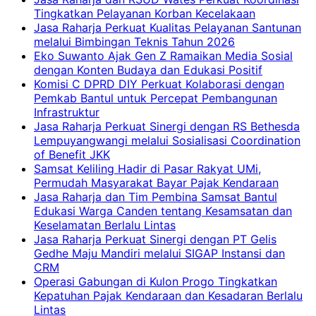
Tingkatkan Pelayanan Korban Kecelakaan
Jasa Raharja Perkuat Kualitas Pelayanan Santunan
melalui Bimbingan Teknis Tahun 2026
Eko Suwanto Ajak Gen Z Ramaikan Media Sosial
dengan Konten Budaya dan Edukasi Positif
Komisi C DPRD DIY Perkuat Kolaborasi dengan
Pemkab Bantul untuk Percepat Pembangunan
Infrastruktur
Jasa Raharja Perkuat Sinergi dengan RS Bethesda
Lempuyangwangi melalui Sosialisasi Coordination
of Benefit JKK
Samsat Keliling Hadir di Pasar Rakyat UMi,
Permudah Masyarakat Bayar Pajak Kendaraan
Jasa Raharja dan Tim Pembina Samsat Bantul
Edukasi Warga Canden tentang Kesamsatan dan
Keselamatan Berlalu Lintas
Jasa Raharja Perkuat Sinergi dengan PT Gelis
Gedhe Maju Mandiri melalui SIGAP Instansi dan
CRM
Operasi Gabungan di Kulon Progo Tingkatkan
Kepatuhan Pajak Kendaraan dan Kesadaran Berlalu
Lintas