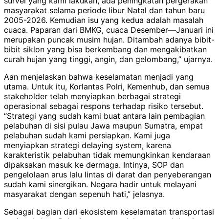
survei yang kami lakukan, ada peningkatan pergerakan
masyarakat selama periode libur Natal dan tahun baru
2005-2026. Kemudian isu yang kedua adalah masalah
cuaca. Paparan dari BMKG, cuaca Desember—Januari ini
merupakan puncak musim hujan. Ditambah adanya bibit-
bibit siklon yang bisa berkembang dan mengakibatkan
curah hujan yang tinggi, angin, dan gelombang,” ujarnya.
Aan menjelaskan bahwa keselamatan menjadi yang
utama. Untuk itu, Korlantas Polri, Kemenhub, dan semua
stakeholder telah menyiapkan berbagai strategi
operasional sebagai respons terhadap risiko tersebut.
“Strategi yang sudah kami buat antara lain pembagian
pelabuhan di sisi pulau Jawa maupun Sumatra, empat
pelabuhan sudah kami persiapkan. Kami juga
menyiapkan strategi delaying system, karena
karakteristik pelabuhan tidak memungkinkan kendaraan
dipaksakan masuk ke dermaga. Intinya, SOP dan
pengelolaan arus lalu lintas di darat dan penyeberangan
sudah kami sinergikan. Negara hadir untuk melayani
masyarakat dengan sepenuh hati,” jelasnya.
Sebagai bagian dari ekosistem keselamatan transportasi