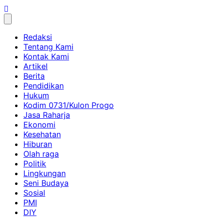
Skip
to
content
Redaksi
Tentang Kami
Kontak Kami
Artikel
Berita
Pendidikan
Hukum
Kodim 0731/Kulon Progo
Jasa Raharja
Ekonomi
Kesehatan
Hiburan
Olah raga
Politik
Lingkungan
Seni Budaya
Sosial
PMI
DIY