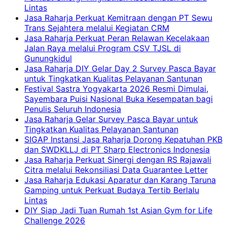
Lintas
Jasa Raharja Perkuat Kemitraan dengan PT Sewu
Trans Sejahtera melalui Kegiatan CRM
Jasa Raharja Perkuat Peran Relawan Kecelakaan
Jalan Raya melalui Program CSV TJSL di
Gunungkidul
Jasa Raharja DIY Gelar Day 2 Survey Pasca Bayar
untuk Tingkatkan Kualitas Pelayanan Santunan
Festival Sastra Yogyakarta 2026 Resmi Dimulai,
Sayembara Puisi Nasional Buka Kesempatan bagi
Penulis Seluruh Indonesia
Jasa Raharja Gelar Survey Pasca Bayar untuk
Tingkatkan Kualitas Pelayanan Santunan
SIGAP Instansi Jasa Raharja Dorong Kepatuhan PKB
dan SWDKLLJ di PT Sharp Electronics Indonesia
Jasa Raharja Perkuat Sinergi dengan RS Rajawali
Citra melalui Rekonsiliasi Data Guarantee Letter
Jasa Raharja Edukasi Aparatur dan Karang Taruna
Gamping untuk Perkuat Budaya Tertib Berlalu
Lintas
DIY Siap Jadi Tuan Rumah 1st Asian Gym for Life
Challenge 2026