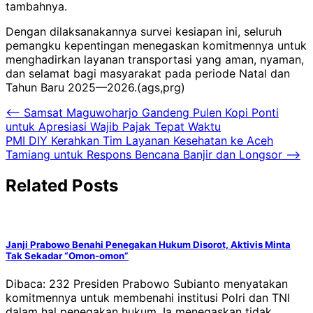
tambahnya.
Dengan dilaksanakannya survei kesiapan ini, seluruh
pemangku kepentingan menegaskan komitmennya untuk
menghadirkan layanan transportasi yang aman, nyaman,
dan selamat bagi masyarakat pada periode Natal dan
Tahun Baru 2025—2026.(ags,prg)
Navigasi
⟵
Samsat Maguwoharjo Gandeng Pulen Kopi Ponti
untuk Apresiasi Wajib Pajak Tepat Waktu
pos
PMI DIY Kerahkan Tim Layanan Kesehatan ke Aceh
Tamiang untuk Respons Bencana Banjir dan Longsor
⟶
Related Posts
Janji Prabowo Benahi Penegakan Hukum Disorot, Aktivis Minta
Tak Sekadar “Omon-omon”
Dibaca: 232 Presiden Prabowo Subianto menyatakan
komitmennya untuk membenahi institusi Polri dan TNI
dalam hal penegakan hukum. Ia menegaskan tidak…