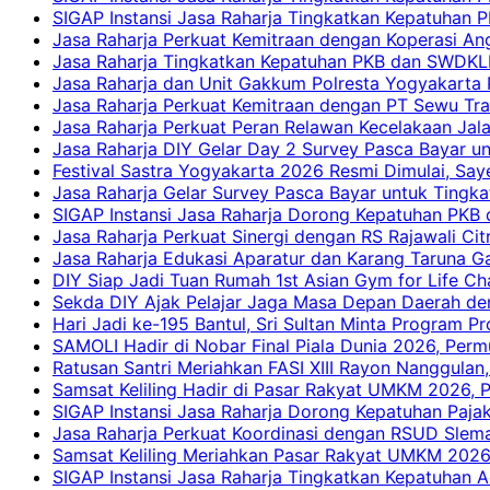
SIGAP Instansi Jasa Raharja Tingkatkan Kepatuhan
Jasa Raharja Perkuat Kemitraan dengan Koperasi 
Jasa Raharja Tingkatkan Kepatuhan PKB dan SWDKLLJ
Jasa Raharja dan Unit Gakkum Polresta Yogyakarta P
Jasa Raharja Perkuat Kemitraan dengan PT Sewu Tra
Jasa Raharja Perkuat Peran Relawan Kecelakaan Jal
Jasa Raharja DIY Gelar Day 2 Survey Pasca Bayar un
Festival Sastra Yogyakarta 2026 Resmi Dimulai, Say
Jasa Raharja Gelar Survey Pasca Bayar untuk Tingka
SIGAP Instansi Jasa Raharja Dorong Kepatuhan PKB 
Jasa Raharja Perkuat Sinergi dengan RS Rajawali Citr
Jasa Raharja Edukasi Aparatur dan Karang Taruna Ga
DIY Siap Jadi Tuan Rumah 1st Asian Gym for Life Ch
Sekda DIY Ajak Pelajar Jaga Masa Depan Daerah de
Hari Jadi ke-195 Bantul, Sri Sultan Minta Program P
SAMOLI Hadir di Nobar Final Piala Dunia 2026, Per
Ratusan Santri Meriahkan FASI XIII Rayon Nanggulan,
Samsat Keliling Hadir di Pasar Rakyat UMKM 2026,
SIGAP Instansi Jasa Raharja Dorong Kepatuhan Pajak
Jasa Raharja Perkuat Koordinasi dengan RSUD Slem
Samsat Keliling Meriahkan Pasar Rakyat UMKM 2026
SIGAP Instansi Jasa Raharja Tingkatkan Kepatuhan A