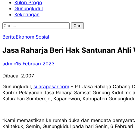
Kulon Progo
Gunungkidul
Kekeringan
Cari
untuk:
Berita
Ekonomi
Sosial
Jasa Raharja Beri Hak Santunan Ahli
admin
15 Februari 2023
Dibaca:
2,007
Gunungkidul,
suarapasar.com
– PT Jasa Raharja Cabang D.
Kantor Pelayanan Jasa Raharja Samsat Gunung Kidul melak
Kalurahan Sumberejo, Kapanewon, Kabupaten Gunungkidul 
“Kami memastikan ke rumah duka dan mendata persyaratan
Kalitekuk, Semin, Gunungkidul pada hari Senin, 6 Februa