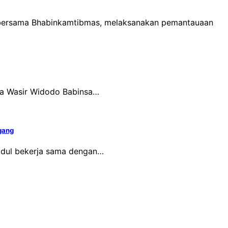
o bersama Bhabinkamtibmas, melaksanakan pemantauaan
rma Wasir Widodo Babinsa…
gang
idul bekerja sama dengan…