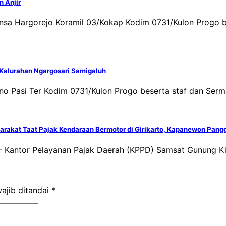
n Anjir
binsa Hargorejo Koramil 03/Kokap Kodim 0731/Kulon Prog
Kalurahan Ngargosari Samigaluh
yono Pasi Ter Kodim 0731/Kulon Progo beserta staf dan Se
yarakat Taat Pajak Kendaraan Bermotor di Girikarto, Kapanewon Pang
 – Kantor Pelayanan Pajak Daerah (KPPD) Samsat Gunung K
ajib ditandai
*