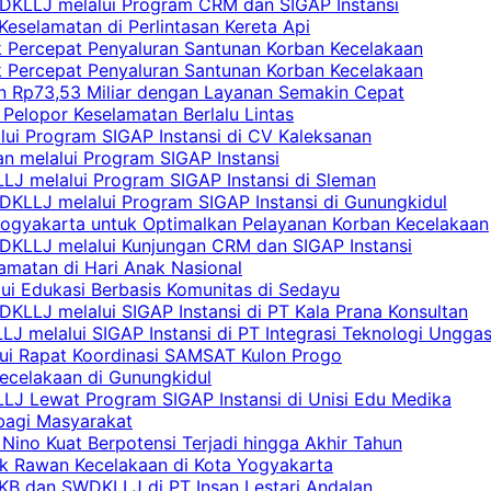
DKLLJ melalui Program CRM dan SIGAP Instansi
Keselamatan di Perlintasan Kereta Api
uk Percepat Penyaluran Santunan Korban Kecelakaan
uk Percepat Penyaluran Santunan Korban Kecelakaan
an Rp73,53 Miliar dengan Layanan Semakin Cepat
Pelopor Keselamatan Berlalu Lintas
lui Program SIGAP Instansi di CV Kaleksanan
n melalui Program SIGAP Instansi
LJ melalui Program SIGAP Instansi di Sleman
KLLJ melalui Program SIGAP Instansi di Gunungkidul
Yogyakarta untuk Optimalkan Pelayanan Korban Kecelakaan
DKLLJ melalui Kunjungan CRM dan SIGAP Instansi
amatan di Hari Anak Nasional
lui Edukasi Berbasis Komunitas di Sedayu
KLLJ melalui SIGAP Instansi di PT Kala Prana Konsultan
 melalui SIGAP Instansi di PT Integrasi Teknologi Ungga
lui Rapat Koordinasi SAMSAT Kulon Progo
Kecelakaan di Gunungkidul
LJ Lewat Program SIGAP Instansi di Unisi Edu Medika
bagi Masyarakat
Nino Kuat Berpotensi Terjadi hingga Akhir Tahun
tik Rawan Kecelakaan di Kota Yogyakarta
PKB dan SWDKLLJ di PT Insan Lestari Andalan