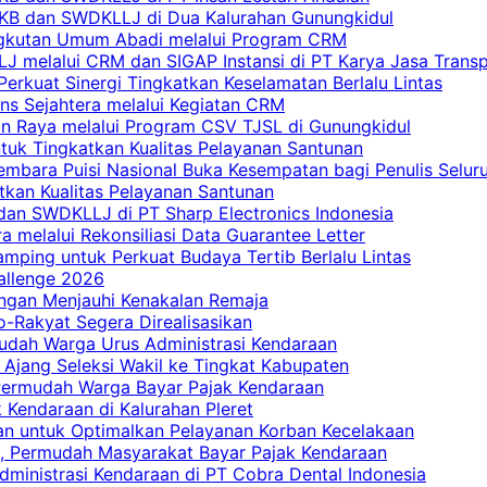
 PKB dan SWDKLLJ di Dua Kalurahan Gunungkidul
Angkutan Umum Abadi melalui Program CRM
 melalui CRM dan SIGAP Instansi di PT Karya Jasa Trans
erkuat Sinergi Tingkatkan Keselamatan Berlalu Lintas
ns Sejahtera melalui Kegiatan CRM
an Raya melalui Program CSV TJSL di Gunungkidul
tuk Tingkatkan Kualitas Pelayanan Santunan
embara Puisi Nasional Buka Kesempatan bagi Penulis Selur
tkan Kualitas Pelayanan Santunan
dan SWDKLLJ di PT Sharp Electronics Indonesia
a melalui Rekonsiliasi Data Guarantee Letter
mping untuk Perkuat Budaya Tertib Berlalu Lintas
allenge 2026
ngan Menjauhi Kenakalan Remaja
ro-Rakyat Segera Direalisasikan
mudah Warga Urus Administrasi Kendaraan
 Ajang Seleksi Wakil ke Tingkat Kabupaten
 Permudah Warga Bayar Pajak Kendaraan
 Kendaraan di Kalurahan Pleret
an untuk Optimalkan Pelayanan Korban Kecelakaan
, Permudah Masyarakat Bayar Pajak Kendaraan
dministrasi Kendaraan di PT Cobra Dental Indonesia