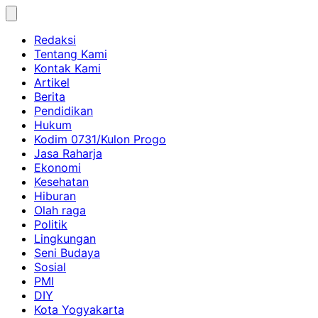
Skip
to
Redaksi
content
Tentang Kami
Kontak Kami
Artikel
Berita
Pendidikan
Hukum
Kodim 0731/Kulon Progo
Jasa Raharja
Ekonomi
Kesehatan
Hiburan
Olah raga
Politik
Lingkungan
Seni Budaya
Sosial
PMI
DIY
Kota Yogyakarta