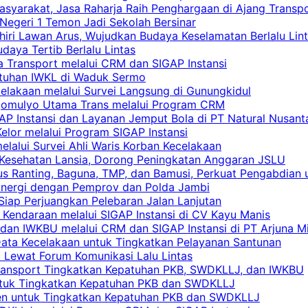
asyarakat, Jasa Raharja Raih Penghargaan di Ajang Transp
egeri 1 Temon Jadi Sekolah Bersinar
khiri Lawan Arus, Wujudkan Budaya Keselamatan Berlalu Lin
aya Tertib Berlalu Lintas
a Transport melalui CRM dan SIGAP Instansi
atuhan IWKL di Waduk Sermo
celakaan melalui Survei Langsung di Gunungkidul
rgomulyo Utama Trans melalui Program CRM
AP Instansi dan Layanan Jemput Bola di PT Natural Nusant
elor melalui Program SIGAP Instansi
elalui Survei Ahli Waris Korban Kecelakaan
 Kesehatan Lansia, Dorong Peningkatan Anggaran JSLU
s Ranting, Baguna, TMP, dan Bamusi, Perkuat Pengabdian 
Sinergi dengan Pemprov dan Polda Jambi
 Siap Perjuangkan Pelebaran Jalan Lanjutan
 Kendaraan melalui SIGAP Instansi di CV Kayu Manis
an IWKBU melalui CRM dan SIGAP Instansi di PT Arjuna Mi
Data Kecelakaan untuk Tingkatkan Pelayanan Santunan
i Lewat Forum Komunikasi Lalu Lintas
 Transport Tingkatkan Kepatuhan PKB, SWDKLLJ, dan IWKBU
untuk Tingkatkan Kepatuhan PKB dan SWDKLLJ
yen untuk Tingkatkan Kepatuhan PKB dan SWDKLLJ