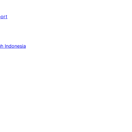
port
uh Indonesia