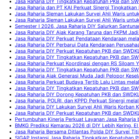
Jasa Raharja DIY Tingkatkan Kepatuhan PKB dan SW
Jasa Raharja dan PT KAI Perkuat Sinergi Tingkatkan 
Jasa Raharja Sleman Lakukan Survei Ahli Waris unt
Jasa Raharja Sleman Lakukan Survei Ahli Waris unt
Semester I 2026, Jasa Raharja DIY Salurkan Santun
Jasa Raharja DIY Ajak Karang Taruna dan FKPM Jadi 
Jasa Raharja DIY Perkuat Pendataan Kendaraan mela
Jasa Raharja DIY Perbarui Data Kendaraan Perusahaa
Jasa Raharja DIY Perkuat Kepatuhan PKB dan SWDKL
Jasa Raharja DIY Tingkatkan Kepatuhan PKB dan SWD
Jasa Raharja Perkuat Koordinasi dengan RS Siloam 
Jasa Raharja DIY Tingkatkan Kepatuhan PKB dan SW
Jasa Raharja Ajak Generasi Muda Jadi Pelopor Kesel
Jasa Raharja Perkuat Budaya Tertib Lalu Lintas mela
Jasa Raharja DIY Tingkatkan Kepatuhan PKB dan SWD
Jasa Raharja DIY Dorong Kepatuhan PKB dan SWDKLLJ
Jasa Raharja, POLRI, dan KPPD Perkuat Sinergi mela
Jasa Raharja DIY Lakukan Survei Ahli Waris Korban 
Jasa Raharja DIY Perkuat Kepatuhan PKB dan SWDKL
Pertumbuhan Kinerja Perkuat Layanan Jasa Raharja 
BMKG Prediksi Kemarau 2026 di DIY Lebih Kering, El 
Jasa Raharja Bersama Ditlantas Polda DIY Survei Ti
SIGAP Instansi Jasa Raharja Tingkatkan Kepatuhan 