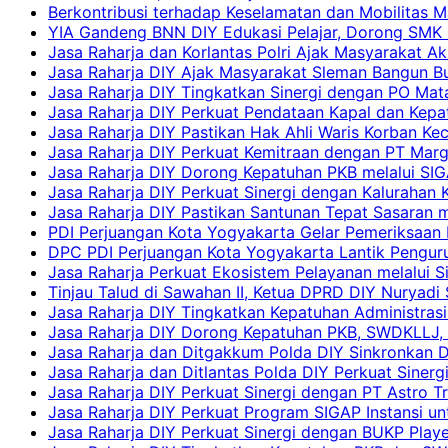
Berkontribusi terhadap Keselamatan dan Mobilitas M
YIA Gandeng BNN DIY Edukasi Pelajar, Dorong SMK N
Jasa Raharja dan Korlantas Polri Ajak Masyarakat A
Jasa Raharja DIY Ajak Masyarakat Sleman Bangun Bud
Jasa Raharja DIY Tingkatkan Sinergi dengan PO Mat
Jasa Raharja DIY Perkuat Pendataan Kapal dan Kep
Jasa Raharja DIY Pastikan Hak Ahli Waris Korban Ke
Jasa Raharja DIY Perkuat Kemitraan dengan PT Ma
Jasa Raharja DIY Dorong Kepatuhan PKB melalui SIG
Jasa Raharja DIY Perkuat Sinergi dengan Kalurahan K
Jasa Raharja DIY Pastikan Santunan Tepat Sasaran m
PDI Perjuangan Kota Yogyakarta Gelar Pemeriksaan
DPC PDI Perjuangan Kota Yogyakarta Lantik Penguru
Jasa Raharja Perkuat Ekosistem Pelayanan melalui 
Tinjau Talud di Sawahan II, Ketua DPRD DIY Nuryadi
Jasa Raharja DIY Tingkatkan Kepatuhan Administrasi
Jasa Raharja DIY Dorong Kepatuhan PKB, SWDKLLJ, d
Jasa Raharja dan Ditgakkum Polda DIY Sinkronkan 
Jasa Raharja dan Ditlantas Polda DIY Perkuat Sinerg
Jasa Raharja DIY Perkuat Sinergi dengan PT Astro
Jasa Raharja DIY Perkuat Program SIGAP Instansi 
Jasa Raharja DIY Perkuat Sinergi dengan BUKP Pla