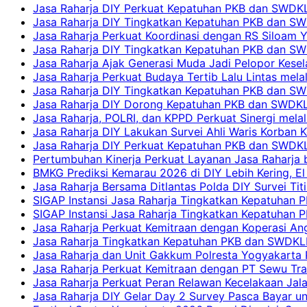
Jasa Raharja DIY Perkuat Kepatuhan PKB dan SWDKL
Jasa Raharja DIY Tingkatkan Kepatuhan PKB dan SWD
Jasa Raharja Perkuat Koordinasi dengan RS Siloam 
Jasa Raharja DIY Tingkatkan Kepatuhan PKB dan SW
Jasa Raharja Ajak Generasi Muda Jadi Pelopor Kesel
Jasa Raharja Perkuat Budaya Tertib Lalu Lintas mela
Jasa Raharja DIY Tingkatkan Kepatuhan PKB dan SWD
Jasa Raharja DIY Dorong Kepatuhan PKB dan SWDKLLJ
Jasa Raharja, POLRI, dan KPPD Perkuat Sinergi mela
Jasa Raharja DIY Lakukan Survei Ahli Waris Korban 
Jasa Raharja DIY Perkuat Kepatuhan PKB dan SWDKL
Pertumbuhan Kinerja Perkuat Layanan Jasa Raharja 
BMKG Prediksi Kemarau 2026 di DIY Lebih Kering, El 
Jasa Raharja Bersama Ditlantas Polda DIY Survei Ti
SIGAP Instansi Jasa Raharja Tingkatkan Kepatuhan 
SIGAP Instansi Jasa Raharja Tingkatkan Kepatuhan
Jasa Raharja Perkuat Kemitraan dengan Koperasi 
Jasa Raharja Tingkatkan Kepatuhan PKB dan SWDKLLJ
Jasa Raharja dan Unit Gakkum Polresta Yogyakarta P
Jasa Raharja Perkuat Kemitraan dengan PT Sewu Tra
Jasa Raharja Perkuat Peran Relawan Kecelakaan Jal
Jasa Raharja DIY Gelar Day 2 Survey Pasca Bayar un