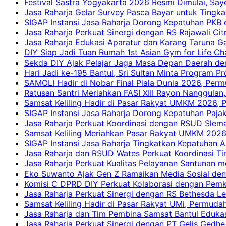
Festival Sastra Yogyakarta 2026 Resmi Dimulai, Say
Jasa Raharja Gelar Survey Pasca Bayar untuk Tingka
SIGAP Instansi Jasa Raharja Dorong Kepatuhan PKB 
Jasa Raharja Perkuat Sinergi dengan RS Rajawali Citr
Jasa Raharja Edukasi Aparatur dan Karang Taruna Ga
DIY Siap Jadi Tuan Rumah 1st Asian Gym for Life Ch
Sekda DIY Ajak Pelajar Jaga Masa Depan Daerah de
Hari Jadi ke-195 Bantul, Sri Sultan Minta Program P
SAMOLI Hadir di Nobar Final Piala Dunia 2026, Per
Ratusan Santri Meriahkan FASI XIII Rayon Nanggulan,
Samsat Keliling Hadir di Pasar Rakyat UMKM 2026,
SIGAP Instansi Jasa Raharja Dorong Kepatuhan Pajak
Jasa Raharja Perkuat Koordinasi dengan RSUD Slem
Samsat Keliling Meriahkan Pasar Rakyat UMKM 2026
SIGAP Instansi Jasa Raharja Tingkatkan Kepatuhan A
Jasa Raharja dan RSUD Wates Perkuat Koordinasi T
Jasa Raharja Perkuat Kualitas Pelayanan Santunan m
Eko Suwanto Ajak Gen Z Ramaikan Media Sosial den
Komisi C DPRD DIY Perkuat Kolaborasi dengan Pemk
Jasa Raharja Perkuat Sinergi dengan RS Bethesda Le
Samsat Keliling Hadir di Pasar Rakyat UMi, Permud
Jasa Raharja dan Tim Pembina Samsat Bantul Edukas
Jasa Raharja Perkuat Sinergi dengan PT Gelis Gedhe