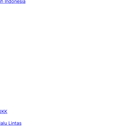
uh Indonesia
 JKK
alu Lintas