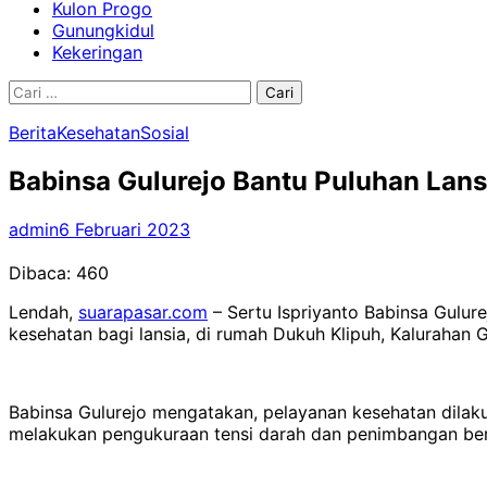
Kulon Progo
Gunungkidul
Kekeringan
Cari
untuk:
Berita
Kesehatan
Sosial
Babinsa Gulurejo Bantu Puluhan Lan
admin
6 Februari 2023
Dibaca:
460
Lendah,
suarapasar.com
– Sertu Ispriyanto Babinsa Gulu
kesehatan bagi lansia, di rumah Dukuh Klipuh, Kalurahan 
Babinsa Gulurejo mengatakan, pelayanan kesehatan dilaku
melakukan pengukuraan tensi darah dan penimbangan bera