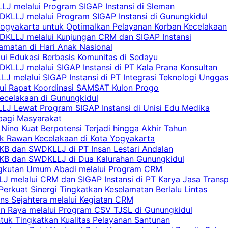
LJ melalui Program SIGAP Instansi di Sleman
KLLJ melalui Program SIGAP Instansi di Gunungkidul
Yogyakarta untuk Optimalkan Pelayanan Korban Kecelakaan
DKLLJ melalui Kunjungan CRM dan SIGAP Instansi
amatan di Hari Anak Nasional
lui Edukasi Berbasis Komunitas di Sedayu
KLLJ melalui SIGAP Instansi di PT Kala Prana Konsultan
 melalui SIGAP Instansi di PT Integrasi Teknologi Ungga
lui Rapat Koordinasi SAMSAT Kulon Progo
Kecelakaan di Gunungkidul
LJ Lewat Program SIGAP Instansi di Unisi Edu Medika
bagi Masyarakat
Nino Kuat Berpotensi Terjadi hingga Akhir Tahun
tik Rawan Kecelakaan di Kota Yogyakarta
PKB dan SWDKLLJ di PT Insan Lestari Andalan
 PKB dan SWDKLLJ di Dua Kalurahan Gunungkidul
Angkutan Umum Abadi melalui Program CRM
 melalui CRM dan SIGAP Instansi di PT Karya Jasa Trans
erkuat Sinergi Tingkatkan Keselamatan Berlalu Lintas
ns Sejahtera melalui Kegiatan CRM
an Raya melalui Program CSV TJSL di Gunungkidul
tuk Tingkatkan Kualitas Pelayanan Santunan