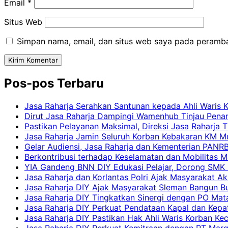
Email
*
Situs Web
Simpan nama, email, dan situs web saya pada peramba
Pos-pos Terbaru
Jasa Raharja Serahkan Santunan kepada Ahli Waris 
Dirut Jasa Raharja Dampingi Wamenhub Tinjau Pena
Pastikan Pelayanan Maksimal, Direksi Jasa Raharja 
Jasa Raharja Jamin Seluruh Korban Kebakaran KM Mut
Gelar Audiensi, Jasa Raharja dan Kementerian PAN
Berkontribusi terhadap Keselamatan dan Mobilitas M
YIA Gandeng BNN DIY Edukasi Pelajar, Dorong SMK N
Jasa Raharja dan Korlantas Polri Ajak Masyarakat A
Jasa Raharja DIY Ajak Masyarakat Sleman Bangun Bud
Jasa Raharja DIY Tingkatkan Sinergi dengan PO Mat
Jasa Raharja DIY Perkuat Pendataan Kapal dan Kep
Jasa Raharja DIY Pastikan Hak Ahli Waris Korban Ke
Jasa Raharja DIY Perkuat Kemitraan dengan PT Ma