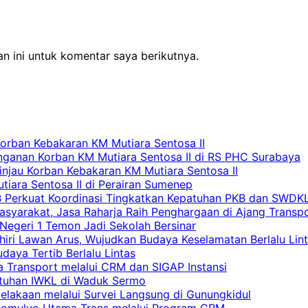
n ini untuk komentar saya berikutnya.
Korban Kebakaran KM Mutiara Sentosa II
nganan Korban KM Mutiara Sentosa II di RS PHC Surabaya
Tinjau Korban Kebakaran KM Mutiara Sentosa II
iara Sentosa II di Perairan Sumenep
RB Perkuat Koordinasi Tingkatkan Kepatuhan PKB dan SWDK
asyarakat, Jasa Raharja Raih Penghargaan di Ajang Transp
egeri 1 Temon Jadi Sekolah Bersinar
khiri Lawan Arus, Wujudkan Budaya Keselamatan Berlalu Lin
aya Tertib Berlalu Lintas
a Transport melalui CRM dan SIGAP Instansi
atuhan IWKL di Waduk Sermo
celakaan melalui Survei Langsung di Gunungkidul
rgomulyo Utama Trans melalui Program CRM