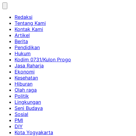
Skip
to
Redaksi
content
Tentang Kami
Kontak Kami
Artikel
Berita
Pendidikan
Hukum
Kodim 0731/Kulon Progo
Jasa Raharja
Ekonomi
Kesehatan
Hiburan
Olah raga
Politik
Lingkungan
Seni Budaya
Sosial
PMI
DIY
Kota Yogyakarta