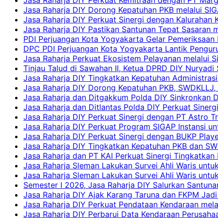
Jasa Raharja DIY Dorong Kepatuhan PKB melalui SIG
Jasa Raharja DIY Perkuat Sinergi dengan Kalurahan K
Jasa Raharja DIY Pastikan Santunan Tepat Sasaran m
PDI Perjuangan Kota Yogyakarta Gelar Pemeriksaan
DPC PDI Perjuangan Kota Yogyakarta Lantik Penguru
Jasa Raharja Perkuat Ekosistem Pelayanan melalui 
Tinjau Talud di Sawahan II, Ketua DPRD DIY Nuryadi
Jasa Raharja DIY Tingkatkan Kepatuhan Administrasi
Jasa Raharja DIY Dorong Kepatuhan PKB, SWDKLLJ, d
Jasa Raharja dan Ditgakkum Polda DIY Sinkronkan 
Jasa Raharja dan Ditlantas Polda DIY Perkuat Sinerg
Jasa Raharja DIY Perkuat Sinergi dengan PT Astro
Jasa Raharja DIY Perkuat Program SIGAP Instansi 
Jasa Raharja DIY Perkuat Sinergi dengan BUKP Pla
Jasa Raharja DIY Tingkatkan Kepatuhan PKB dan SW
Jasa Raharja dan PT KAI Perkuat Sinergi Tingkatkan 
Jasa Raharja Sleman Lakukan Survei Ahli Waris unt
Jasa Raharja Sleman Lakukan Survei Ahli Waris unt
Semester I 2026, Jasa Raharja DIY Salurkan Santun
Jasa Raharja DIY Ajak Karang Taruna dan FKPM Jadi 
Jasa Raharja DIY Perkuat Pendataan Kendaraan mela
Jasa Raharja DIY Perbarui Data Kendaraan Perusahaa