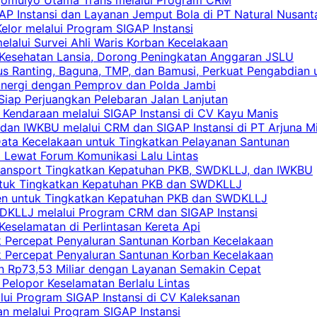
AP Instansi dan Layanan Jemput Bola di PT Natural Nusant
elor melalui Program SIGAP Instansi
elalui Survei Ahli Waris Korban Kecelakaan
 Kesehatan Lansia, Dorong Peningkatan Anggaran JSLU
s Ranting, Baguna, TMP, dan Bamusi, Perkuat Pengabdian 
Sinergi dengan Pemprov dan Polda Jambi
 Siap Perjuangkan Pelebaran Jalan Lanjutan
 Kendaraan melalui SIGAP Instansi di CV Kayu Manis
an IWKBU melalui CRM dan SIGAP Instansi di PT Arjuna Mi
Data Kecelakaan untuk Tingkatkan Pelayanan Santunan
i Lewat Forum Komunikasi Lalu Lintas
 Transport Tingkatkan Kepatuhan PKB, SWDKLLJ, dan IWKBU
untuk Tingkatkan Kepatuhan PKB dan SWDKLLJ
yen untuk Tingkatkan Kepatuhan PKB dan SWDKLLJ
DKLLJ melalui Program CRM dan SIGAP Instansi
Keselamatan di Perlintasan Kereta Api
uk Percepat Penyaluran Santunan Korban Kecelakaan
uk Percepat Penyaluran Santunan Korban Kecelakaan
an Rp73,53 Miliar dengan Layanan Semakin Cepat
Pelopor Keselamatan Berlalu Lintas
lui Program SIGAP Instansi di CV Kaleksanan
n melalui Program SIGAP Instansi