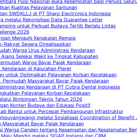
embara Puisi Nasional Buka Kesempatan bagi Penulis Selur
tkan Kualitas Pelayanan Santunan
dan SWDKLLJ di PT Sharp Electronics Indonesia
a melalui Rekonsiliasi Data Guarantee Letter
mping untuk Perkuat Budaya Tertib Berlalu Lintas
allenge 2026
ngan Menjauhi Kenakalan Remaja
ro-Rakyat Segera Direalisasikan
mudah Warga Urus Administrasi Kendaraan
 Ajang Seleksi Wakil ke Tingkat Kabupaten
 Permudah Warga Bayar Pajak Kendaraan
 Kendaraan di Kalurahan Pleret
an untuk Optimalkan Pelayanan Korban Kecelakaan
, Permudah Masyarakat Bayar Pajak Kendaraan
dministrasi Kendaraan di PT Cobra Dental Indonesia
ingkatkan Pelayanan Korban Kecelakaan
elalui Bimbingan Teknis Tahun 2026
gan Konten Budaya dan Edukasi Positif
ab Bantul untuk Percepat Pembangunan Infrastruktur
mpuyangwangi melalui Sosialisasi Coordination of Benefit
ah Masyarakat Bayar Pajak Kendaraan
i Warga Canden tentang Kesamsatan dan Keselamatan Berl
 Maju Mandiri melalui SIGAP Instansi dan CRM