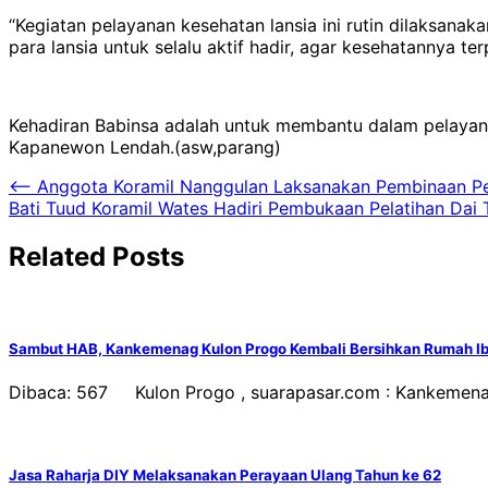
“Kegiatan pelayanan kesehatan lansia ini rutin dilaksan
para lansia untuk selalu aktif hadir, agar kesehatannya t
Kehadiran Babinsa adalah untuk membantu dalam pelayanan
Kapanewon Lendah.(asw,parang)
Navigasi
⟵
Anggota Koramil Nanggulan Laksanakan Pembinaan P
Bati Tuud Koramil Wates Hadiri Pembukaan Pelatihan Dai
pos
Related Posts
Sambut HAB, Kankemenag Kulon Progo Kembali Bersihkan Rumah I
Dibaca: 567 Kulon Progo , suarapasar.com : Kankemen
Jasa Raharja DIY Melaksanakan Perayaan Ulang Tahun ke 62