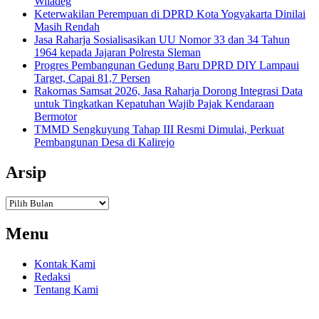
Wiladeg
Keterwakilan Perempuan di DPRD Kota Yogyakarta Dinilai
Masih Rendah
Jasa Raharja Sosialisasikan UU Nomor 33 dan 34 Tahun
1964 kepada Jajaran Polresta Sleman
Progres Pembangunan Gedung Baru DPRD DIY Lampaui
Target, Capai 81,7 Persen
Rakornas Samsat 2026, Jasa Raharja Dorong Integrasi Data
untuk Tingkatkan Kepatuhan Wajib Pajak Kendaraan
Bermotor
TMMD Sengkuyung Tahap III Resmi Dimulai, Perkuat
Pembangunan Desa di Kalirejo
Arsip
Arsip
Menu
Kontak Kami
Redaksi
Tentang Kami