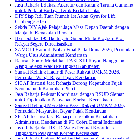
Jasa Raharja Edukasi Aparatur dan Karang Taruna Gamping
untuk Perkuat Budaya Tertib Berlalu Lintas
DIY Siap Jadi Tuan Rumah 1st Asian Gym for Life
Challenge 2026
Sekda DIY Ajak Pelajar Jaga Masa Depan Daerah dengan
Menjauhi Kenakalan Remaja
Hari Jadi ke-195 Bantul, Sri Sultan Minta Program Pro-
Rakyat Segera Direalisasikan
SAMOLI Hadir di Nobar Final Piala Dunia 2026, Permudah
Warga Urus Administrasi Kendaraan
Ratusan Santri Meriahkan FASI XIII Rayon Nanggulan,
Ajang Seleksi Wakil ke Tingkat Kabupaten
Samsat Keliling Hadir di Pasar Rakyat UMKM 2026,
Permudah Warga Bayar Pajak Kendaraan
SIGAP Instansi Jasa Raharja Dorong Kepatuhan Pajak
Kendaraan di Kalurahan Pleret
Jasa Raharja Perkuat Koordinasi dengan RSUD Sleman
untuk Optimalkan Pelayanan Korban Kecelakaan
Samsat Keliling Meriahkan Pasar Rakyat UMKM 2026,
Permudah Masyarakat Bayar Pajak Kendaraan
SIGAP Instansi Jasa Raharja Tingkatkan Kepatuhan
Administrasi Kendaraan di PT Cobra Dental Indonesia
Jasa Raharja dan RSUD Wates Perkuat Koordinasi
Tingkatkan Pelayanan Korban Kecelakaan
Jasa Raharja Perkuat Kualitas Pelayanan Santunan melalui