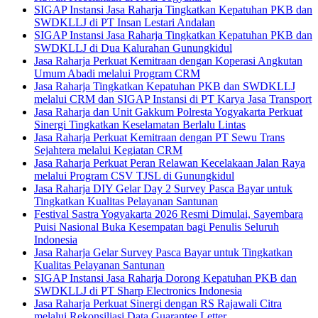
SIGAP Instansi Jasa Raharja Tingkatkan Kepatuhan PKB dan
SWDKLLJ di PT Insan Lestari Andalan
SIGAP Instansi Jasa Raharja Tingkatkan Kepatuhan PKB dan
SWDKLLJ di Dua Kalurahan Gunungkidul
Jasa Raharja Perkuat Kemitraan dengan Koperasi Angkutan
Umum Abadi melalui Program CRM
Jasa Raharja Tingkatkan Kepatuhan PKB dan SWDKLLJ
melalui CRM dan SIGAP Instansi di PT Karya Jasa Transport
Jasa Raharja dan Unit Gakkum Polresta Yogyakarta Perkuat
Sinergi Tingkatkan Keselamatan Berlalu Lintas
Jasa Raharja Perkuat Kemitraan dengan PT Sewu Trans
Sejahtera melalui Kegiatan CRM
Jasa Raharja Perkuat Peran Relawan Kecelakaan Jalan Raya
melalui Program CSV TJSL di Gunungkidul
Jasa Raharja DIY Gelar Day 2 Survey Pasca Bayar untuk
Tingkatkan Kualitas Pelayanan Santunan
Festival Sastra Yogyakarta 2026 Resmi Dimulai, Sayembara
Puisi Nasional Buka Kesempatan bagi Penulis Seluruh
Indonesia
Jasa Raharja Gelar Survey Pasca Bayar untuk Tingkatkan
Kualitas Pelayanan Santunan
SIGAP Instansi Jasa Raharja Dorong Kepatuhan PKB dan
SWDKLLJ di PT Sharp Electronics Indonesia
Jasa Raharja Perkuat Sinergi dengan RS Rajawali Citra
melalui Rekonsiliasi Data Guarantee Letter