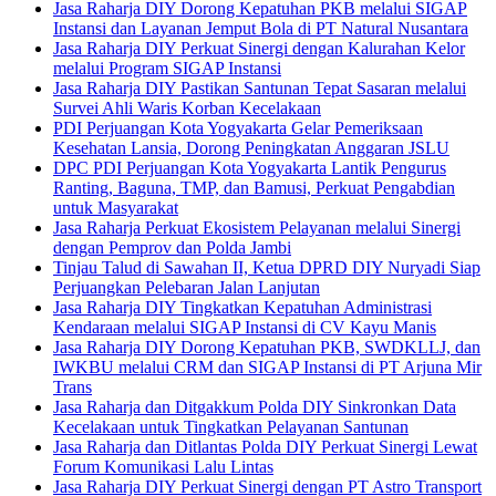
Jasa Raharja DIY Dorong Kepatuhan PKB melalui SIGAP
Instansi dan Layanan Jemput Bola di PT Natural Nusantara
Jasa Raharja DIY Perkuat Sinergi dengan Kalurahan Kelor
melalui Program SIGAP Instansi
Jasa Raharja DIY Pastikan Santunan Tepat Sasaran melalui
Survei Ahli Waris Korban Kecelakaan
PDI Perjuangan Kota Yogyakarta Gelar Pemeriksaan
Kesehatan Lansia, Dorong Peningkatan Anggaran JSLU
DPC PDI Perjuangan Kota Yogyakarta Lantik Pengurus
Ranting, Baguna, TMP, dan Bamusi, Perkuat Pengabdian
untuk Masyarakat
Jasa Raharja Perkuat Ekosistem Pelayanan melalui Sinergi
dengan Pemprov dan Polda Jambi
Tinjau Talud di Sawahan II, Ketua DPRD DIY Nuryadi Siap
Perjuangkan Pelebaran Jalan Lanjutan
Jasa Raharja DIY Tingkatkan Kepatuhan Administrasi
Kendaraan melalui SIGAP Instansi di CV Kayu Manis
Jasa Raharja DIY Dorong Kepatuhan PKB, SWDKLLJ, dan
IWKBU melalui CRM dan SIGAP Instansi di PT Arjuna Mir
Trans
Jasa Raharja dan Ditgakkum Polda DIY Sinkronkan Data
Kecelakaan untuk Tingkatkan Pelayanan Santunan
Jasa Raharja dan Ditlantas Polda DIY Perkuat Sinergi Lewat
Forum Komunikasi Lalu Lintas
Jasa Raharja DIY Perkuat Sinergi dengan PT Astro Transport