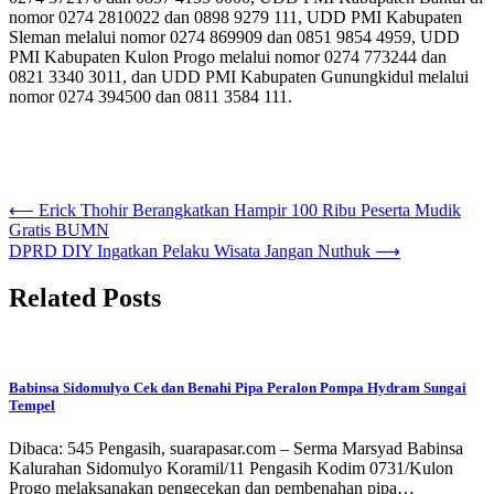
nomor 0274 2810022 dan 0898 9279 111, UDD PMI Kabupaten
Sleman melalui nomor 0274 869909 dan 0851 9854 4959, UDD
PMI Kabupaten Kulon Progo melalui nomor 0274 773244 dan
0821 3340 3011, dan UDD PMI Kabupaten Gunungkidul melalui
nomor 0274 394500 dan 0811 3584 111.
Navigasi
⟵
Erick Thohir Berangkatkan Hampir 100 Ribu Peserta Mudik
Gratis BUMN
pos
DPRD DIY Ingatkan Pelaku Wisata Jangan Nuthuk
⟶
Related Posts
Babinsa Sidomulyo Cek dan Benahi Pipa Peralon Pompa Hydram Sungai
Tempel
Dibaca: 545 Pengasih, suarapasar.com – Serma Marsyad Babinsa
Kalurahan Sidomulyo Koramil/11 Pengasih Kodim 0731/Kulon
Progo melaksanakan pengecekan dan pembenahan pipa…