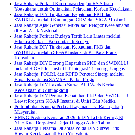
Jasa Raharja Perkuat Koordinasi dengan RS Siloam
Yogyakarta untuk Optimalkan Pelayanan Korban Kecelakaan
Jasa Raharja DIY Tingkatkan Kepatuhan PKB dan
SWDKLLJ melalui Kunjungan CRM dan SIGAP Instansi
Jasa Raharja Ajak Generasi Muda Jadi Pelopor Keselamatan
di Hari Anak Nasional
Jasa Raharja Perkuat Budaya Tertib Lalu Lintas melalui
Edukasi Berbasis Komunitas di Sedayu
Jasa Raharja DIY Tingkatkan Kepatuhan PKB dan
SWDKLLJ melalui SIGAP Instansi di PT Kala Prana
Konsultan
Jasa Raharja DIY Dorong Kepatuhan PKB dan SWDKLLJ
melalui SIGAP Instansi di PT Integrasi Teknologi Unggas
Jasa Raharja, POLRI, dan KPPD Perkuat Sinergi melalui
Rapat Koordinasi SAMSAT Kulon Progo
Jasa Raharja DIY Lakukan Survei Ahli Waris Korban
Kecelakaan di Gunungkidul
Jasa Raharja DIY Perkuat Kepatuhan PKB dan SWDKLLJ
Lewat Program SIGAP Instansi di Unisi Edu Medika
Pertumbuhan Kinerja Perkuat Layanan Jasa Raharja bagi
Masyarakat
BMKG Prediksi Kemarau 2026 di DIY Lebih Kering, El
Nino Kuat Berpotensi Terjadi hingga Akhir Tahun
Jasa Raharja Bersama Ditlantas Polda DIY Survei Titik
Rawan Kecelakaan di Kota Yogyakarta