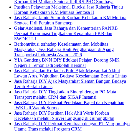
Korban KM Mutiara Sentosa II di RS PHC Surabaya
Pastikan Pelayanan Maksimal, Direksi Jasa Raharja Tinjau
Korban Kebakaran KM Mutiara Sentosa II
Jasa Raharja Jamin Seluruh Korban Kebakaran KM Mutiara
Sentosa II di Perairan Sumenep
Gelar Audiensi, Jasa Raharja dan Kementerian PANRB
Perkuat Koordinasi Tingkatkan Kepatuhan PKB dan
SWDKLLJ
Berkontribusi terhadap Keselamatan dan Mobilitas
Masyarakat, Jasa Raharja Raih Penghargaan di Ajang
Transportasi Indonesia Awards 2026
YIA Gandeng BNN DIY Edukasi Pelajar, Dorong SMK
Negeri 1 Temon Jadi Sekolah Bersinar
Jasa Raharja dan Korlantas Polri Ajak Masyarakat Akhiri
Lawan Arus, Wujudkan Budaya Keselamatan Berlalu Lintas
Jasa Raharja DIY Ajak Masyarakat Sleman Bangun Budaya
Tertib Berlalu Lintas
Jasa Raharja DIY Tingkatkan Sinergi dengan PO Mata
Transport melalui CRM dan SIGAP Instansi
Jasa Raharja DIY Perkuat Pendataan Kapal dan Kepatuhan
IWKL di Waduk Sermo
Jasa Raharja DIY Pastikan Hak Ahli Waris Korban
Kecelakaan melalui Survei Langsung di Gunungkidul
Jasa Raharja DIY Perkuat Kemitraan dengan PT Margomulyo
Utama Trans melalui Program CRM