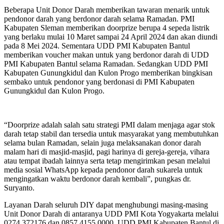
Beberapa Unit Donor Darah memberikan tawaran menarik untuk
pendonor darah yang berdonor darah selama Ramadan. PMI
Kabupaten Sleman memberikan doorprize berupa 4 sepeda listrik
yang berlaku mulai 10 Maret sampai 24 April 2024 dan akan diundi
pada 8 Mei 2024. Sementara UDD PMI Kabupaten Bantul
memberikan voucher makan untuk yang berdonor darah di UDD
PMI Kabupaten Bantul selama Ramadan. Sedangkan UDD PMI
Kabupaten Gunungkidul dan Kulon Progo memberikan bingkisan
sembako untuk pendonor yang berdonasi di PMI Kabupaten
Gunungkidul dan Kulon Progo.
“Doorprize adalah salah satu strategi PMI dalam menjaga agar stok
darah tetap stabil dan tersedia untuk masyarakat yang membutuhkan
selama bulan Ramadan, selain juga melaksanakan donor darah
malam hari di masjid-masjid, pagi harinya di gereja-gereja, vihara
atau tempat ibadah lainnya serta tetap mengirimkan pesan melalui
media sosial WhatsApp kepada pendonor darah sukarela untuk
mengingatkan waktu berdonor darah kembali”, pungkas dr.
Suryanto.
Layanan Darah seluruh DIY dapat menghubungi masing-masing
Unit Donor Darah di antaranya UDD PMI Kota Yogyakarta melalui
0274 372176 dan 0857 4155 0000, UDD PMI Kabupaten Bantul di