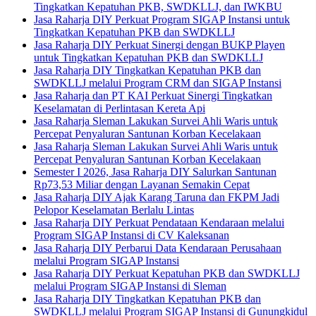
Tingkatkan Kepatuhan PKB, SWDKLLJ, dan IWKBU
Jasa Raharja DIY Perkuat Program SIGAP Instansi untuk
Tingkatkan Kepatuhan PKB dan SWDKLLJ
Jasa Raharja DIY Perkuat Sinergi dengan BUKP Playen
untuk Tingkatkan Kepatuhan PKB dan SWDKLLJ
Jasa Raharja DIY Tingkatkan Kepatuhan PKB dan
SWDKLLJ melalui Program CRM dan SIGAP Instansi
Jasa Raharja dan PT KAI Perkuat Sinergi Tingkatkan
Keselamatan di Perlintasan Kereta Api
Jasa Raharja Sleman Lakukan Survei Ahli Waris untuk
Percepat Penyaluran Santunan Korban Kecelakaan
Jasa Raharja Sleman Lakukan Survei Ahli Waris untuk
Percepat Penyaluran Santunan Korban Kecelakaan
Semester I 2026, Jasa Raharja DIY Salurkan Santunan
Rp73,53 Miliar dengan Layanan Semakin Cepat
Jasa Raharja DIY Ajak Karang Taruna dan FKPM Jadi
Pelopor Keselamatan Berlalu Lintas
Jasa Raharja DIY Perkuat Pendataan Kendaraan melalui
Program SIGAP Instansi di CV Kaleksanan
Jasa Raharja DIY Perbarui Data Kendaraan Perusahaan
melalui Program SIGAP Instansi
Jasa Raharja DIY Perkuat Kepatuhan PKB dan SWDKLLJ
melalui Program SIGAP Instansi di Sleman
Jasa Raharja DIY Tingkatkan Kepatuhan PKB dan
SWDKLLJ melalui Program SIGAP Instansi di Gunungkidul