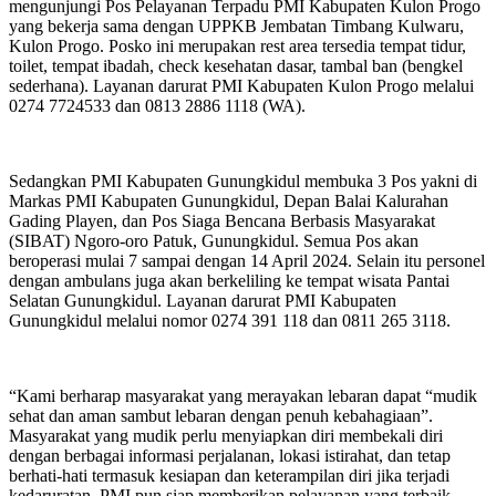
mengunjungi Pos Pelayanan Terpadu PMI Kabupaten Kulon Progo
yang bekerja sama dengan UPPKB Jembatan Timbang Kulwaru,
Kulon Progo. Posko ini merupakan rest area tersedia tempat tidur,
toilet, tempat ibadah, check kesehatan dasar, tambal ban (bengkel
sederhana). Layanan darurat PMI Kabupaten Kulon Progo melalui
0274 7724533 dan 0813 2886 1118 (WA).
Sedangkan PMI Kabupaten Gunungkidul membuka 3 Pos yakni di
Markas PMI Kabupaten Gunungkidul, Depan Balai Kalurahan
Gading Playen, dan Pos Siaga Bencana Berbasis Masyarakat
(SIBAT) Ngoro-oro Patuk, Gunungkidul. Semua Pos akan
beroperasi mulai 7 sampai dengan 14 April 2024. Selain itu personel
dengan ambulans juga akan berkeliling ke tempat wisata Pantai
Selatan Gunungkidul. Layanan darurat PMI Kabupaten
Gunungkidul melalui nomor 0274 391 118 dan 0811 265 3118.
“Kami berharap masyarakat yang merayakan lebaran dapat “mudik
sehat dan aman sambut lebaran dengan penuh kebahagiaan”.
Masyarakat yang mudik perlu menyiapkan diri membekali diri
dengan berbagai informasi perjalanan, lokasi istirahat, dan tetap
berhati-hati termasuk kesiapan dan keterampilan diri jika terjadi
kedaruratan. PMI pun siap memberikan pelayanan yang terbaik