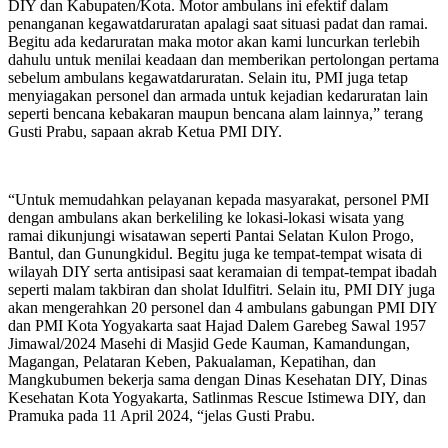
DIY dan Kabupaten/Kota. Motor ambulans ini efektif dalam
penanganan kegawatdaruratan apalagi saat situasi padat dan ramai.
Begitu ada kedaruratan maka motor akan kami luncurkan terlebih
dahulu untuk menilai keadaan dan memberikan pertolongan pertama
sebelum ambulans kegawatdaruratan. Selain itu, PMI juga tetap
menyiagakan personel dan armada untuk kejadian kedaruratan lain
seperti bencana kebakaran maupun bencana alam lainnya,” terang
Gusti Prabu, sapaan akrab Ketua PMI DIY.
“Untuk memudahkan pelayanan kepada masyarakat, personel PMI
dengan ambulans akan berkeliling ke lokasi-lokasi wisata yang
ramai dikunjungi wisatawan seperti Pantai Selatan Kulon Progo,
Bantul, dan Gunungkidul. Begitu juga ke tempat-tempat wisata di
wilayah DIY serta antisipasi saat keramaian di tempat-tempat ibadah
seperti malam takbiran dan sholat Idulfitri. Selain itu, PMI DIY juga
akan mengerahkan 20 personel dan 4 ambulans gabungan PMI DIY
dan PMI Kota Yogyakarta saat Hajad Dalem Garebeg Sawal 1957
Jimawal/2024 Masehi di Masjid Gede Kauman, Kamandungan,
Magangan, Pelataran Keben, Pakualaman, Kepatihan, dan
Mangkubumen bekerja sama dengan Dinas Kesehatan DIY, Dinas
Kesehatan Kota Yogyakarta, Satlinmas Rescue Istimewa DIY, dan
Pramuka pada 11 April 2024, “jelas Gusti Prabu.