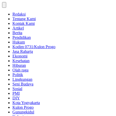
Skip
to
content
Redaksi
Tentang Kami
Kontak Kami
Artikel
Berita
Pendidikan
Hukum
Kodim 0731/Kulon Progo
Jasa Raharja
Ekonomi
Kesehatan
Hiburan
Olah raga
Politik
Lingkungan
Seni Budaya
Sosial
PMI
DIY
Kota Yogyakarta
Kulon Progo
Gunungkidul