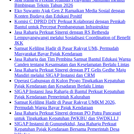
Bimbingan Teknis Tahun 2026
Eko Suwanto Ajak Gen Z Ramaikan Media Sosial dengan
Konten Budaya dan Edukasi Positif
Komisi C DPRD DIY Perkuat Kolaborasi dengan Pemkab
Bantul untuk Percepat Pembangunan Infrastruktur
Jasa Raharja Perkuat Sinergi dengan RS Bethesda
Lempuyangwangi melalui Sosialisasi Coordination of Benefit
JKK
Samsat Keliling Hadir di Pasar Rakyat UMi, Permudah
Masyarakat Bayar Pajak Kendaraan
Jasa Raharja dan Tim Pembina Samsat Bantul Edukasi Warga
Canden tentang Kesamsatan dan Keselamatan Berlalu Lintas
Jasa Raharja Perkuat Sinergi dengan PT Gelis Gedhe Maju
Mandiri melalui SIGAP Instansi dan CRM
Operasi Gabungan di Kulon Progo Tingkatkan Kepatuhan
Pajak Kendaraan dan Kesadaran Berlalu Lintas
SIGAP Instansi Jasa Raharja di Bantul Perkuat Kepatuhan
Pajak Kendaraan Pemerintah Kalurahan
Samsat Keliling Hadir di Pasar Rakyat UMKM 2026,
Permudah Warga Bayar Pajak Kendaraan
Jasa Raharja Perkuat Sinergi dengan PO Putra Pancasari
untuk Tingkatkan Kepatuhan IWKBU dan SWDKLLJ
SIGAP Instansi di Gunungkidul, Jasa Raharja Perkuat
Kepatuhan Pajak Kendaraan Bersama Pemerintah Desa