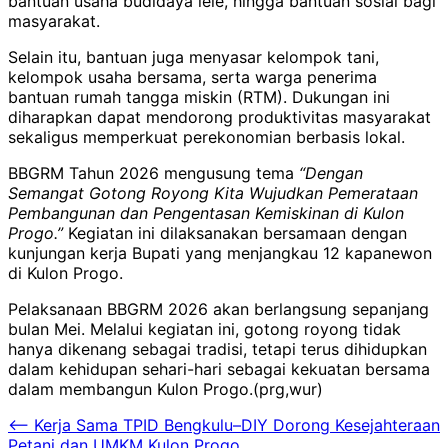
bantuan usaha budidaya lele, hingga bantuan sosial bagi
masyarakat.
Selain itu, bantuan juga menyasar kelompok tani,
kelompok usaha bersama, serta warga penerima
bantuan rumah tangga miskin (RTM). Dukungan ini
diharapkan dapat mendorong produktivitas masyarakat
sekaligus memperkuat perekonomian berbasis lokal.
BBGRM Tahun 2026 mengusung tema
“Dengan
Semangat Gotong Royong Kita Wujudkan Pemerataan
Pembangunan dan Pengentasan Kemiskinan di Kulon
Progo.”
Kegiatan ini dilaksanakan bersamaan dengan
kunjungan kerja Bupati yang menjangkau 12 kapanewon
di Kulon Progo.
Pelaksanaan BBGRM 2026 akan berlangsung sepanjang
bulan Mei. Melalui kegiatan ini, gotong royong tidak
hanya dikenang sebagai tradisi, tetapi terus dihidupkan
dalam kehidupan sehari-hari sebagai kekuatan bersama
dalam membangun Kulon Progo.(prg,wur)
Navigasi
⟵
Kerja Sama TPID Bengkulu–DIY Dorong Kesejahteraan
Petani dan UMKM Kulon Progo