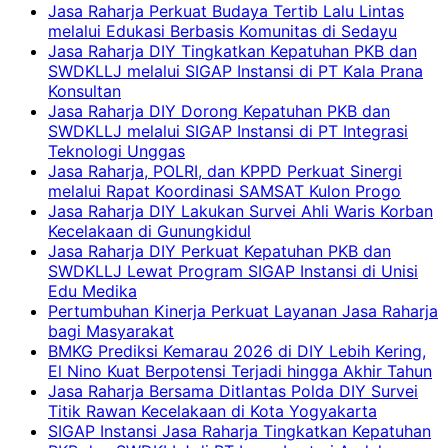
Jasa Raharja Perkuat Budaya Tertib Lalu Lintas
melalui Edukasi Berbasis Komunitas di Sedayu
Jasa Raharja DIY Tingkatkan Kepatuhan PKB dan
SWDKLLJ melalui SIGAP Instansi di PT Kala Prana
Konsultan
Jasa Raharja DIY Dorong Kepatuhan PKB dan
SWDKLLJ melalui SIGAP Instansi di PT Integrasi
Teknologi Unggas
Jasa Raharja, POLRI, dan KPPD Perkuat Sinergi
melalui Rapat Koordinasi SAMSAT Kulon Progo
Jasa Raharja DIY Lakukan Survei Ahli Waris Korban
Kecelakaan di Gunungkidul
Jasa Raharja DIY Perkuat Kepatuhan PKB dan
SWDKLLJ Lewat Program SIGAP Instansi di Unisi
Edu Medika
Pertumbuhan Kinerja Perkuat Layanan Jasa Raharja
bagi Masyarakat
BMKG Prediksi Kemarau 2026 di DIY Lebih Kering,
El Nino Kuat Berpotensi Terjadi hingga Akhir Tahun
Jasa Raharja Bersama Ditlantas Polda DIY Survei
Titik Rawan Kecelakaan di Kota Yogyakarta
SIGAP Instansi Jasa Raharja Tingkatkan Kepatuhan