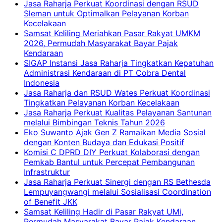
Jasa Raharja Perkuat Koordinasi dengan RSUD
Sleman untuk Optimalkan Pelayanan Korban
Kecelakaan
Samsat Keliling Meriahkan Pasar Rakyat UMKM
2026, Permudah Masyarakat Bayar Pajak
Kendaraan
SIGAP Instansi Jasa Raharja Tingkatkan Kepatuhan
Administrasi Kendaraan di PT Cobra Dental
Indonesia
Jasa Raharja dan RSUD Wates Perkuat Koordinasi
Tingkatkan Pelayanan Korban Kecelakaan
Jasa Raharja Perkuat Kualitas Pelayanan Santunan
melalui Bimbingan Teknis Tahun 2026
Eko Suwanto Ajak Gen Z Ramaikan Media Sosial
dengan Konten Budaya dan Edukasi Positif
Komisi C DPRD DIY Perkuat Kolaborasi dengan
Pemkab Bantul untuk Percepat Pembangunan
Infrastruktur
Jasa Raharja Perkuat Sinergi dengan RS Bethesda
Lempuyangwangi melalui Sosialisasi Coordination
of Benefit JKK
Samsat Keliling Hadir di Pasar Rakyat UMi,
Permudah Masyarakat Bayar Pajak Kendaraan