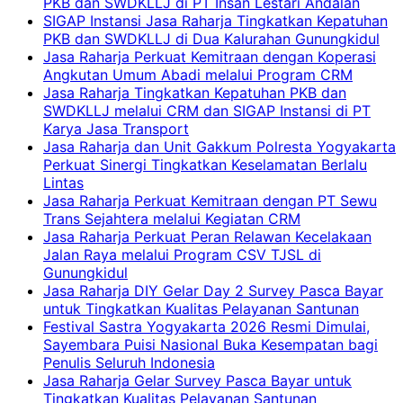
PKB dan SWDKLLJ di PT Insan Lestari Andalan
SIGAP Instansi Jasa Raharja Tingkatkan Kepatuhan
PKB dan SWDKLLJ di Dua Kalurahan Gunungkidul
Jasa Raharja Perkuat Kemitraan dengan Koperasi
Angkutan Umum Abadi melalui Program CRM
Jasa Raharja Tingkatkan Kepatuhan PKB dan
SWDKLLJ melalui CRM dan SIGAP Instansi di PT
Karya Jasa Transport
Jasa Raharja dan Unit Gakkum Polresta Yogyakarta
Perkuat Sinergi Tingkatkan Keselamatan Berlalu
Lintas
Jasa Raharja Perkuat Kemitraan dengan PT Sewu
Trans Sejahtera melalui Kegiatan CRM
Jasa Raharja Perkuat Peran Relawan Kecelakaan
Jalan Raya melalui Program CSV TJSL di
Gunungkidul
Jasa Raharja DIY Gelar Day 2 Survey Pasca Bayar
untuk Tingkatkan Kualitas Pelayanan Santunan
Festival Sastra Yogyakarta 2026 Resmi Dimulai,
Sayembara Puisi Nasional Buka Kesempatan bagi
Penulis Seluruh Indonesia
Jasa Raharja Gelar Survey Pasca Bayar untuk
Tingkatkan Kualitas Pelayanan Santunan