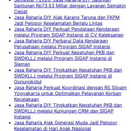
Santunan Rp73,53 Miliar dengan Layanan Semakin
Cepat
Jasa Raharja DIY Ajak Karang Taruna dan FKPM
Jadi Pelopor Keselamatan Berlalu Lintas
Jasa Raharja DIY Perkuat Pendataan Kendaraan
melalui Program SIGAP Instansi di CV Kaleksanan
Jasa Raharja DIY Perbarui Data Kendaraan
Perusahaan melalui Program SIGAP Instansi
Jasa Raharja DIY Perkuat Kepatuhan PKB dan
SWDKLLJ melalui Program SIGAP Instansi di
Sleman
Jasa Raharja DIY Tingkatkan Kepatuhan PKB dan
SWDKLLJ melalui Program SIGAP Instansi di
Gunungkidul
Jasa Raharja Perkuat Koordinasi dengan RS Siloam
Yogyakarta untuk Optimalkan Pelayanan Korban
Kecelakaan
Jasa Raharja DIY Tingkatkan Kepatuhan PKB dan
SWDKLLJ melalui Kunjungan CRM dan SIGAP
Instansi
Jasa Raharja Ajak Generasi Muda Jadi Pelopor
Keselamatan di Hari Anak Nasional