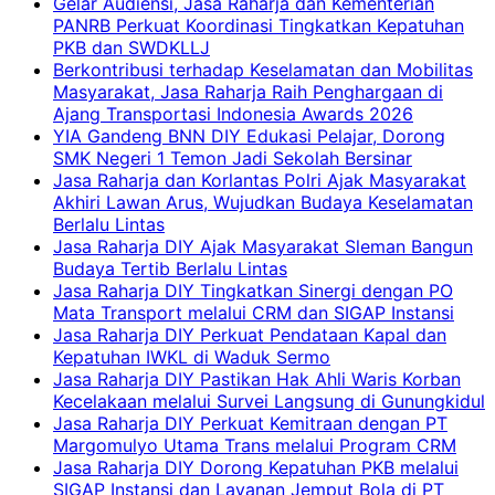
Gelar Audiensi, Jasa Raharja dan Kementerian
PANRB Perkuat Koordinasi Tingkatkan Kepatuhan
PKB dan SWDKLLJ
Berkontribusi terhadap Keselamatan dan Mobilitas
Masyarakat, Jasa Raharja Raih Penghargaan di
Ajang Transportasi Indonesia Awards 2026
YIA Gandeng BNN DIY Edukasi Pelajar, Dorong
SMK Negeri 1 Temon Jadi Sekolah Bersinar
Jasa Raharja dan Korlantas Polri Ajak Masyarakat
Akhiri Lawan Arus, Wujudkan Budaya Keselamatan
Berlalu Lintas
Jasa Raharja DIY Ajak Masyarakat Sleman Bangun
Budaya Tertib Berlalu Lintas
Jasa Raharja DIY Tingkatkan Sinergi dengan PO
Mata Transport melalui CRM dan SIGAP Instansi
Jasa Raharja DIY Perkuat Pendataan Kapal dan
Kepatuhan IWKL di Waduk Sermo
Jasa Raharja DIY Pastikan Hak Ahli Waris Korban
Kecelakaan melalui Survei Langsung di Gunungkidul
Jasa Raharja DIY Perkuat Kemitraan dengan PT
Margomulyo Utama Trans melalui Program CRM
Jasa Raharja DIY Dorong Kepatuhan PKB melalui
SIGAP Instansi dan Layanan Jemput Bola di PT