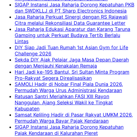
SIGAP Instansi Jasa Raharja Dorong Kepatuhan PKB
dan SWDKLLJ di PT Sharp Electronics Indonesia
Jasa Raharja Perkuat Sinergi dengan RS Rajawali
Citra melalui Rekonsiliasi Data Guarantee Letter
Jasa Raharja Edukasi Aparatur dan Karang Taruna
Gamping untuk Perkuat Budaya Tertib Berlalu
Lintas
DIY Siap Jadi Tuan Rumah 1st Asian Gym for Life
Challenge 2026
Sekda DIY Ajak Pelajar Jaga Masa Depan Daerah
dengan Menjauhi Kenakalan Remaja
Hari Jadi ke-195 Bantul, Sri Sultan Minta Program
Pro-Rakyat Segera Direalisasikan
SAMOLI Hadir di Nobar Final Piala Dunia 2026,
Permudah Warga Urus Administrasi Kendaraan
Ratusan Santri Meriahkan FASI XIII Rayon
Nanggulan, Ajang Seleksi Wakil ke Tingkat
Kabupaten
Samsat Keliling Hadir di Pasar Rakyat UMKM 2026,
Permudah Warga Bayar Pajak Kendaraan
SIGAP Instansi Jasa Raharja Dorong Kepatuhan
Pajak Kendaraan di Kalurahan Pleret