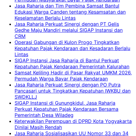
Jasa Raharja dan Tim Pembina Samsat Bantul
Edukasi Warga Canden tentang Kesamsatan dan
Keselamatan Berlalu Lintas
Jasa Raharja Perkuat Sinergi dengan PT Gelis
Gedhe Maju Mandiri melalui SIGAP Instansi dan
CRM
Operasi Gabungan di Kulon Progo Tingkatkan
Kepatuhan Pajak Kendaraan dan Kesadaran Berlalu
Lintas
SIGAP Instansi Jasa Raharja di Bantul Perkuat
Kepatuhan Pajak Kendaraan Pemerintah Kalurahan
Samsat Keliling Hadir di Pasar Rakyat UMKM 2026,
Permudah Warga Bayar Pajak Kendaraan
Jasa Raharja Perkuat Sinergi dengan PO Putra
Pancasari untuk Tingkatkan Kepatuhan IWKBU dan
SWDKLLJ
SIGAP Instansi di Gunungkidul, Jasa Raharja
Perkuat Kepatuhan Pajak Kendaraan Bersama
Pemerintah Desa Wiladeg
Keterwakilan Perempuan di DPRD Kota Yogyakarta
Dinilai Masih Rendah
Jasa Raharja Sosialisasikan UU Nomor 33 dan 34