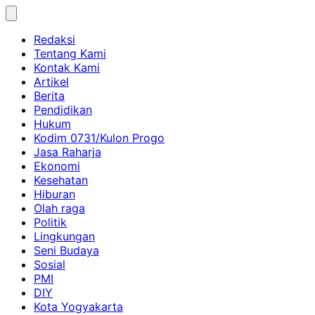
Skip
to
Redaksi
content
Tentang Kami
Kontak Kami
Artikel
Berita
Pendidikan
Hukum
Kodim 0731/Kulon Progo
Jasa Raharja
Ekonomi
Kesehatan
Hiburan
Olah raga
Politik
Lingkungan
Seni Budaya
Sosial
PMI
DIY
Kota Yogyakarta