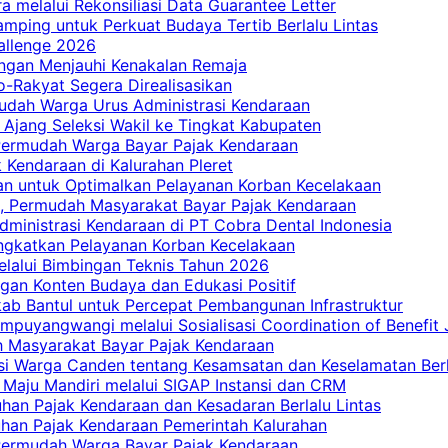
a melalui Rekonsiliasi Data Guarantee Letter
mping untuk Perkuat Budaya Tertib Berlalu Lintas
allenge 2026
ngan Menjauhi Kenakalan Remaja
ro-Rakyat Segera Direalisasikan
mudah Warga Urus Administrasi Kendaraan
 Ajang Seleksi Wakil ke Tingkat Kabupaten
 Permudah Warga Bayar Pajak Kendaraan
 Kendaraan di Kalurahan Pleret
an untuk Optimalkan Pelayanan Korban Kecelakaan
, Permudah Masyarakat Bayar Pajak Kendaraan
dministrasi Kendaraan di PT Cobra Dental Indonesia
ingkatkan Pelayanan Korban Kecelakaan
elalui Bimbingan Teknis Tahun 2026
gan Konten Budaya dan Edukasi Positif
ab Bantul untuk Percepat Pembangunan Infrastruktur
mpuyangwangi melalui Sosialisasi Coordination of Benefit
ah Masyarakat Bayar Pajak Kendaraan
i Warga Canden tentang Kesamsatan dan Keselamatan Berl
 Maju Mandiri melalui SIGAP Instansi dan CRM
han Pajak Kendaraan dan Kesadaran Berlalu Lintas
tuhan Pajak Kendaraan Pemerintah Kalurahan
 Permudah Warga Bayar Pajak Kendaraan