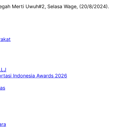
egah Merti Uwuh#2, Selasa Wage, (20/8/2024).
rakat
LLJ
ortasi Indonesia Awards 2026
tas
ara