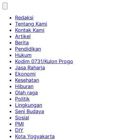
Skip
to
Redaksi
content
Tentang Kami
Kontak Kami
Artikel
Berita
Pendidikan
Hukum
Kodim 0731/Kulon Progo
Jasa Raharja
Ekonomi
Kesehatan
Hiburan
Olah raga
Politik
Lingkungan
Seni Budaya
Sosial
PMI
DIY
Kota Yogyakarta