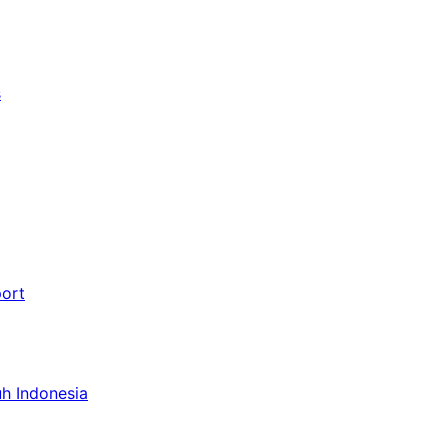
s
port
uh Indonesia