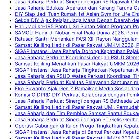
Jasa Raharja Perkuat Sinergi dengan RS Rajawali Citr
Jasa Raharja Edukasi Aparatur dan Karang Taruna Ga
DIY Siap Jadi Tuan Rumah 1st Asian Gym for Life Ch
Sekda DIY Ajak Pelajar Jaga Masa Depan Daerah de
Hari Jadi ke-195 Bantul, Sri Sultan Minta Program P
SAMOLI Hadir di Nobar Final Piala Dunia 2026, Per
Ratusan Santri Meriahkan FASI XIII Rayon Nanggulan,
Samsat Keliling Hadir di Pasar Rakyat UMKM 2026,
SIGAP Instansi Jasa Raharja Dorong Kepatuhan Pajak
Jasa Raharja Perkuat Koordinasi dengan RSUD Slem
Samsat Keliling Meriahkan Pasar Rakyat UMKM 2026
SIGAP Instansi Jasa Raharja Tingkatkan Kepatuhan A
Jasa Raharja dan RSUD Wates Perkuat Koordinasi T
Jasa Raharja Perkuat Kualitas Pelayanan Santunan m
Eko Suwanto Ajak Gen Z Ramaikan Media Sosial den
Komisi C DPRD DIY Perkuat Kolaborasi dengan Pemk
Jasa Raharja Perkuat Sinergi dengan RS Bethesda Le
Samsat Keliling Hadir di Pasar Rakyat UMi, Permud
Jasa Raharja dan Tim Pembina Samsat Bantul Edukas
Jasa Raharja Perkuat Sinergi dengan PT Gelis Gedhe
Operasi Gabungan di Kulon Progo Tingkatkan Kepatu
SIGAP Instansi Jasa Raharja di Bantul Perkuat Kepa
Samsat Keliling Hadir di Pasar Rakyat UMKM 2026,