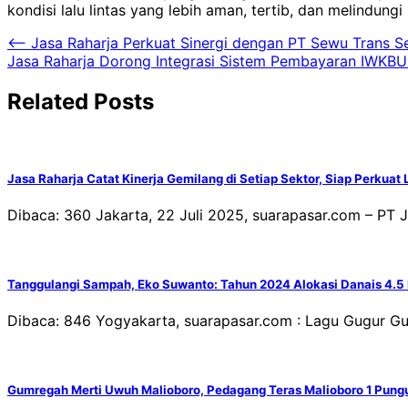
kondisi lalu lintas yang lebih aman, tertib, dan melindung
Navigasi
⟵
Jasa Raharja Perkuat Sinergi dengan PT Sewu Trans S
Jasa Raharja Dorong Integrasi Sistem Pembayaran IWKBU
pos
Related Posts
Jasa Raharja Catat Kinerja Gemilang di Setiap Sektor, Siap Perkuat
Dibaca: 360 Jakarta, 22 Juli 2025, suarapasar.com – P
Tanggulangi Sampah, Eko Suwanto: Tahun 2024 Alokasi Danais 4.5 Mi
Dibaca: 846 Yogyakarta, suarapasar.com : Lagu Gugur
Gumregah Merti Uwuh Malioboro, Pedagang Teras Malioboro 1 Pung