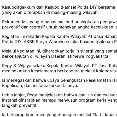
Kasubditgakkum dan Kasubditkamsel Polda DIY bersama pa
yang akan diterapkan di masing-masing wilayah.
Rekomendasi yang dibahas meliputi peningkatan pengawas
preventif dan represif untuk menekan angka kecelakaan lal
Kegiatan ini dihadiri Kepala Kantor Wilayah PT Jasa Rah
Polda DIY, AKBP Suryo Wibowo selaku Kasubditgakkum Pold
Melalui kegiatan ini, diharapkan terjalin sinergi yang s
berkelanjutan di wilayah Daerah Istimewa Yogyakarta.
Regy S. Wijaya selaku Kepala Kantor Wilayah PT Jasa R
meningkatkan keselamatan berkendara melalui kolaborasi l
Ia menegaskan bahwa upaya peningkatan keselamatan lalu 
Kepolisian, dan instansi terkait lainnya.
Lebih lanjut, Regy menjelaskan bahwa analisis dan evalua
instansi diharapkan mampu menyusun program kerja yang 
langkah preventif.
Ia berharap komitmen yang dibangun melalui FKLL dapat di