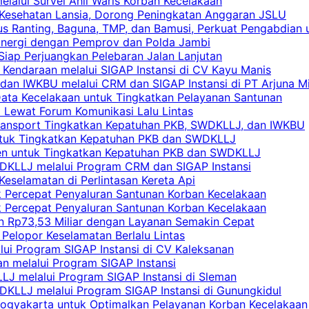
elalui Survei Ahli Waris Korban Kecelakaan
 Kesehatan Lansia, Dorong Peningkatan Anggaran JSLU
s Ranting, Baguna, TMP, dan Bamusi, Perkuat Pengabdian 
Sinergi dengan Pemprov dan Polda Jambi
 Siap Perjuangkan Pelebaran Jalan Lanjutan
 Kendaraan melalui SIGAP Instansi di CV Kayu Manis
an IWKBU melalui CRM dan SIGAP Instansi di PT Arjuna Mi
Data Kecelakaan untuk Tingkatkan Pelayanan Santunan
i Lewat Forum Komunikasi Lalu Lintas
 Transport Tingkatkan Kepatuhan PKB, SWDKLLJ, dan IWKBU
untuk Tingkatkan Kepatuhan PKB dan SWDKLLJ
yen untuk Tingkatkan Kepatuhan PKB dan SWDKLLJ
DKLLJ melalui Program CRM dan SIGAP Instansi
Keselamatan di Perlintasan Kereta Api
uk Percepat Penyaluran Santunan Korban Kecelakaan
uk Percepat Penyaluran Santunan Korban Kecelakaan
an Rp73,53 Miliar dengan Layanan Semakin Cepat
Pelopor Keselamatan Berlalu Lintas
lui Program SIGAP Instansi di CV Kaleksanan
n melalui Program SIGAP Instansi
LJ melalui Program SIGAP Instansi di Sleman
KLLJ melalui Program SIGAP Instansi di Gunungkidul
Yogyakarta untuk Optimalkan Pelayanan Korban Kecelakaan