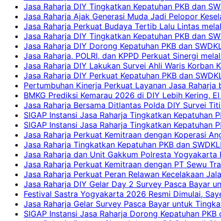
Jasa Raharja DIY Tingkatkan Kepatuhan PKB dan SW
Jasa Raharja Ajak Generasi Muda Jadi Pelopor Kesel
Jasa Raharja Perkuat Budaya Tertib Lalu Lintas mela
Jasa Raharja DIY Tingkatkan Kepatuhan PKB dan SWD
Jasa Raharja DIY Dorong Kepatuhan PKB dan SWDKLLJ
Jasa Raharja, POLRI, dan KPPD Perkuat Sinergi mela
Jasa Raharja DIY Lakukan Survei Ahli Waris Korban 
Jasa Raharja DIY Perkuat Kepatuhan PKB dan SWDKL
Pertumbuhan Kinerja Perkuat Layanan Jasa Raharja 
BMKG Prediksi Kemarau 2026 di DIY Lebih Kering, El 
Jasa Raharja Bersama Ditlantas Polda DIY Survei Ti
SIGAP Instansi Jasa Raharja Tingkatkan Kepatuhan 
SIGAP Instansi Jasa Raharja Tingkatkan Kepatuhan
Jasa Raharja Perkuat Kemitraan dengan Koperasi 
Jasa Raharja Tingkatkan Kepatuhan PKB dan SWDKLLJ
Jasa Raharja dan Unit Gakkum Polresta Yogyakarta P
Jasa Raharja Perkuat Kemitraan dengan PT Sewu Tra
Jasa Raharja Perkuat Peran Relawan Kecelakaan Jal
Jasa Raharja DIY Gelar Day 2 Survey Pasca Bayar un
Festival Sastra Yogyakarta 2026 Resmi Dimulai, Say
Jasa Raharja Gelar Survey Pasca Bayar untuk Tingka
SIGAP Instansi Jasa Raharja Dorong Kepatuhan PKB 