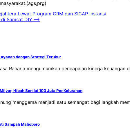
i masyarakat.(ags,prg)
ejahtera Lewat Program CRM dan SIGAP Instansi
 di Samsat DIY
⟶
 Layanan dengan Strategi Terukur
T Jasa Raharja mengumumkan pencapaian kinerja keuangan
lyar, Hibah Senilai 100 Juta Per Kelurahan
 Gunung menggema menjadi satu semangat bagi langkah m
uti Sampah Malioboro