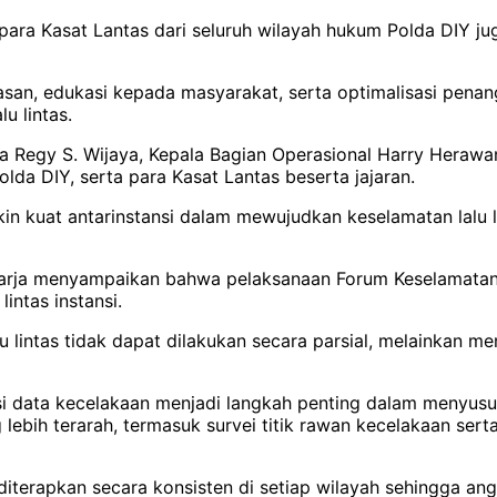
ra Kasat Lantas dari seluruh wilayah hukum Polda DIY jug
an, edukasi kepada masyarakat, serta optimalisasi penang
u lintas.
arja Regy S. Wijaya, Kepala Bagian Operasional Harry Hera
a DIY, serta para Kasat Lantas beserta jajaran.
emakin kuat antarinstansi dalam mewujudkan keselamatan lal
aharja menyampaikan bahwa pelaksanaan Forum Keselamata
intas instansi.
lintas tidak dapat dilakukan secara parsial, melainkan me
si data kecelakaan menjadi langkah penting dalam menyusun 
lebih terarah, termasuk survei titik rawan kecelakaan se
terapkan secara konsisten di setiap wilayah sehingga angk