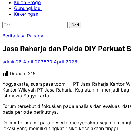
Kulon Progo
Gunungkidul
Kekeringan
Cari
untuk:
Berita
Jasa Raharja
Jasa Raharja dan Polda DIY Perkuat 
admin
28 April 2026
30 April 2026
Dibaca:
218
Yogyakarta, suarapasar.com — PT Jasa Raharja Kantor Wil
Kantor Wilayah PT Jasa Raharja. Kegiatan ini menjadi bag
Istimewa Yogyakarta.
Forum tersebut difokuskan pada analisis dan evaluasi dat
pada periode berikutnya.
Dalam forum ini, para peserta menyepakati sejumlah lan
lokasi yang memiliki tingkat risiko kecelakaan tinggi.