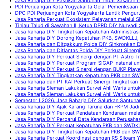
Jasa Raharja DIY Pastikan Santunan Tepat Sasaran m
PDI Perjuangan Kota Yogyakarta Gelar Pemeriksaan
DPC PDI Perjuangan Kota Yogyakarta Lantik Penguru
Jasa Raharja Perkuat Ekosistem Pelayanan melalui 
Tinjau Talud di Sawahan II, Ketua DPRD DIY Nuryadi
Jasa Raharja DIY Tingkatkan Kepatuhan Administrasi
Jasa Raharja DIY Dorong Kepatuhan PKB, SWDKLLJ, d
Jasa Raharja dan Ditgakkum Polda DIY Sinkronkan 
Jasa Raharja dan Ditlantas Polda DIY Perkuat Sinerg
Jasa Raharja DIY Perkuat Sinergi dengan PT Astro
Jasa Raharja DIY Perkuat Program SIGAP Instansi 
Jasa Raharja DIY Perkuat Sinergi dengan BUKP Pla
Jasa Raharja DIY Tingkatkan Kepatuhan PKB dan SW
Jasa Raharja dan PT KAI Perkuat Sinergi Tingkatkan 
Jasa Raharja Sleman Lakukan Survei Ahli Waris unt
Jasa Raharja Sleman Lakukan Survei Ahli Waris unt
Semester I 2026, Jasa Raharja DIY Salurkan Santun
Jasa Raharja DIY Ajak Karang Taruna dan FKPM Jadi 
Jasa Raharja DIY Perkuat Pendataan Kendaraan mela
Jasa Raharja DIY Perbarui Data Kendaraan Perusahaa
Jasa Raharja DIY Perkuat Kepatuhan PKB dan SWDKL
Jasa Raharja DIY Tingkatkan Kepatuhan PKB dan SWD
Jasa Raharja Perkuat Koordinasi dengan RS Siloam 