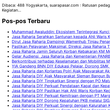
Dibaca: 488 Yogyakarta, suarapasar.com : Ratusan peda
Kegiatan…
Pos-pos Terbaru
Muhammad Awaluddin: Ekosistem Terintegrasi Kunci
Jasa Raharja Serahkan Santunan kepada Ahli Waris 
Dirut Jasa Raharja Dampingi Wamenhub Tinjau Pena
Pastikan Pelayanan Maksimal, Direksi Jasa Raharja 
Jasa Raharja Jamin Seluruh Korban Kebakaran KM Mut
Gelar Audiensi, Jasa Raharja dan Kementerian PAN
Berkontribusi terhadap Keselamatan dan Mobilitas M
YIA Gandeng BNN DIY Edukasi Pelajar, Dorong SMK N
Jasa Raharja dan Korlantas Polri Ajak Masyarakat A
Jasa Raharja DIY Ajak Masyarakat Sleman Bangun Bud
Jasa Raharja DIY Tingkatkan Sinergi dengan PO Mat
Jasa Raharja DIY Perkuat Pendataan Kapal dan Kep
Jasa Raharja DIY Pastikan Hak Ahli Waris Korban Ke
Jasa Raharja DIY Perkuat Kemitraan dengan PT Ma
Jasa Raharja DIY Dorong Kepatuhan PKB melalui SIG
Jasa Raharja DIY Perkuat Sinergi dengan Kalurahan K