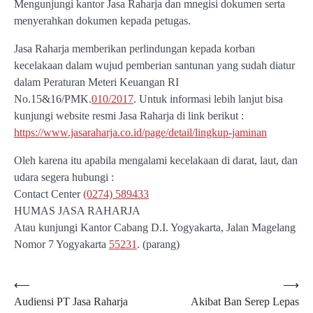
Mengunjungi kantor Jasa Raharja dan mnegisi dokumen serta
menyerahkan dokumen kepada petugas.
Jasa Raharja memberikan perlindungan kepada korban
kecelakaan dalam wujud pemberian santunan yang sudah diatur
dalam Peraturan Meteri Keuangan RI
No.15&16/PMK.
010/2017
. Untuk informasi lebih lanjut bisa
kunjungi website resmi Jasa Raharja di link berikut :
https://www.jasaraharja.co.id/page/detail/lingkup-jaminan
Oleh karena itu apabila mengalami kecelakaan di darat, laut, dan
udara segera hubungi :
Contact Center
(0274) 589433
HUMAS JASA RAHARJA
Atau kunjungi Kantor Cabang D.I. Yogyakarta, Jalan Magelang
Nomor 7 Yogyakarta
55231
. (parang)
Navigasi
⟵
⟶
Audiensi PT Jasa Raharja
Akibat Ban Serep Lepas
pos