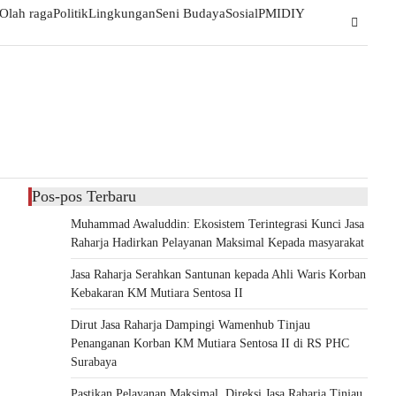
Olah raga
Politik
Lingkungan
Seni Budaya
Sosial
PMI
DIY
Pos-pos Terbaru
Muhammad Awaluddin: Ekosistem Terintegrasi Kunci Jasa
Raharja Hadirkan Pelayanan Maksimal Kepada masyarakat
Jasa Raharja Serahkan Santunan kepada Ahli Waris Korban
Kebakaran KM Mutiara Sentosa II
Dirut Jasa Raharja Dampingi Wamenhub Tinjau
Penanganan Korban KM Mutiara Sentosa II di RS PHC
Surabaya
Pastikan Pelayanan Maksimal, Direksi Jasa Raharja Tinjau