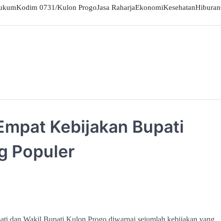
ukum
Kodim 0731/Kulon Progo
Jasa Raharja
Ekonomi
Kesehatan
Hiburan
mpat Kebijakan Bupati
ng Populer
ti dan Wakil Bupati Kulon Progo diwarnai sejumlah kebijakan yang