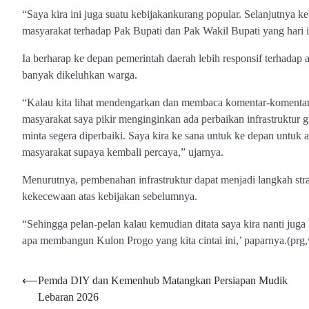
“Saya kira ini juga suatu kebijakankurang popular. Selanjutnya 
masyarakat terhadap Pak Bupati dan Pak Wakil Bupati yang hari i
Ia berharap ke depan pemerintah daerah lebih responsif terhadap as
banyak dikeluhkan warga.
“Kalau kita lihat mendengarkan dan membaca komentar-komentar di
masyarakat saya pikir menginginkan ada perbaikan infrastruktur g
minta segera diperbaiki. Saya kira ke sana untuk ke depan untu
masyarakat supaya kembali percaya,” ujarnya.
Menurutnya, pembenahan infrastruktur dapat menjadi langkah st
kekecewaan atas kebijakan sebelumnya.
“Sehingga pelan-pelan kalau kemudian ditata saya kira nanti jug
apa membangun Kulon Progo yang kita cintai ini,’ paparnya.(prg
Navigasi
⟵
Pemda DIY dan Kemenhub Matangkan Persiapan Mudik
Lebaran 2026
pos