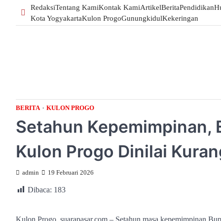
Skip
Redaksi
Tentang Kami
Kontak Kami
Artikel
Berita
Pendidikan
H
to
Kota Yogyakarta
Kulon Progo
Gunungkidul
Kekeringan
content
BERITA
KULON PROGO
Setahun Kepemimpinan, E
Kulon Progo Dinilai Kura
admin
19 Februari 2026
Dibaca:
183
Kulon Progo, suarapasar.com – Setahun masa kepemimpinan Bupa