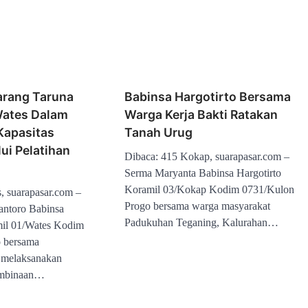
rang Taruna
Babinsa Hargotirto Bersama
Wates Dalam
Warga Kerja Bakti Ratakan
Kapasitas
Tanah Urug
ui Pelatihan
Dibaca: 415 Kokap, suarapasar.com –
Serma Maryanta Babinsa Hargotirto
Koramil 03/Kokap Kodim 0731/Kulon
, suarapasar.com –
Progo bersama warga masyarakat
antoro Babinsa
Padukuhan Teganing, Kalurahan…
mil 01/Wates Kodim
 bersama
 melaksanakan
embinaan…