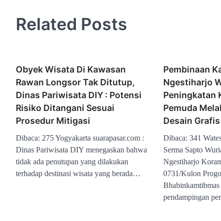
Related Posts
Obyek Wisata Di Kawasan
Pembinaan Ka
Rawan Longsor Tak Ditutup,
Ngestiharjo 
Dinas Pariwisata DIY : Potensi
Peningkatan 
Risiko Ditangani Sesuai
Pemuda Melal
Prosedur Mitigasi
Desain Grafis
Dibaca: 275 Yogyakarta suarapasar.com :
Dibaca: 341 Wates
Dinas Pariwisata DIY menegaskan bahwa
Serma Sapto Wuri
tidak ada penutupan yang dilakukan
Ngestiharjo Kora
terhadap destinasi wisata yang berada…
0731/Kulon Progo
Bhabinkamtibmas
pendampingan p