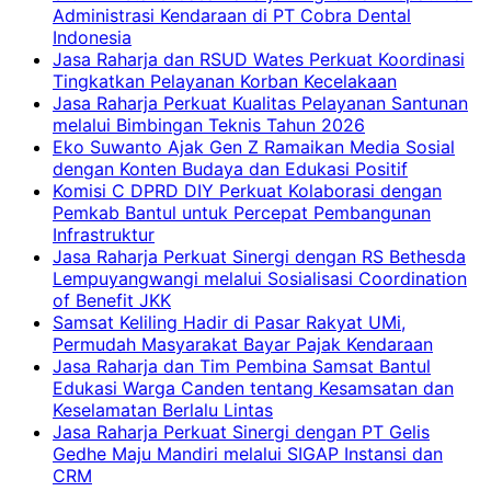
Administrasi Kendaraan di PT Cobra Dental
Indonesia
Jasa Raharja dan RSUD Wates Perkuat Koordinasi
Tingkatkan Pelayanan Korban Kecelakaan
Jasa Raharja Perkuat Kualitas Pelayanan Santunan
melalui Bimbingan Teknis Tahun 2026
Eko Suwanto Ajak Gen Z Ramaikan Media Sosial
dengan Konten Budaya dan Edukasi Positif
Komisi C DPRD DIY Perkuat Kolaborasi dengan
Pemkab Bantul untuk Percepat Pembangunan
Infrastruktur
Jasa Raharja Perkuat Sinergi dengan RS Bethesda
Lempuyangwangi melalui Sosialisasi Coordination
of Benefit JKK
Samsat Keliling Hadir di Pasar Rakyat UMi,
Permudah Masyarakat Bayar Pajak Kendaraan
Jasa Raharja dan Tim Pembina Samsat Bantul
Edukasi Warga Canden tentang Kesamsatan dan
Keselamatan Berlalu Lintas
Jasa Raharja Perkuat Sinergi dengan PT Gelis
Gedhe Maju Mandiri melalui SIGAP Instansi dan
CRM