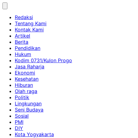
Skip
to
Redaksi
content
Tentang Kami
Kontak Kami
Artikel
Berita
Pendidikan
Hukum
Kodim 0731/Kulon Progo
Jasa Raharja
Ekonomi
Kesehatan
Hiburan
Olah raga
Politik
Lingkungan
Seni Budaya
Sosial
PMI
DIY
Kota Yogyakarta