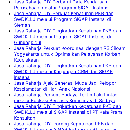
Jasa Raharja DIY Perbarui Data Kendaraan
Perusahaan melalui Program SIGAP Instansi
Jasa Raharja DIY Perkuat Kepatuhan PKB dan
SWDKLLJ melalui Program SIGAP Instansi di
Sleman
Jasa Raharja DIY Tingkatkan Kepatuhan PKB dan
SWDKLLJ melalui Program SIGAP Instansi di
Gunungkidul
Jasa Raharja Perkuat Koordinasi dengan RS Siloam
Yogyakarta untuk Optimalkan Pelayanan Korban
Kecelakaan
Jasa Raharja DIY Tingkatkan Kepatuhan PKB dan
SWDKLLJ melalui Kunjungan CRM dan SIGAP
Instansi
Jasa Raharja Ajak Generasi Muda Jadi Pelopor
Keselamatan di Hari Anak Nasional
Jasa Raharja Perkuat Budaya Tertib Lalu Lintas
melalui Edukasi Berbasis Komunitas di Sedayu
Jasa Raharja DIY Tingkatkan Kepatuhan PKB dan
SWDKLLJ melalui SIGAP Instansi di PT Kala Prana
Konsultan
Jasa Raharja DIY Dorong Kepatuhan PKB dan
SWDKLLJ melalui SIGAP Instansi di PT Integrasi