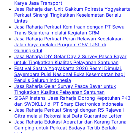
Karya Jasa Transport
Jasa Raharja dan Unit Gakkum Polresta Yogyakarta
Perkuat Sinergi Tingkatkan Keselamatan Berlalu
Lintas
Jasa Raharja Perkuat Kemitraan dengan PT Sewu
Trans Sejahtera melalui Kegiatan CRM
Jasa Raharja Perkuat Peran Relawan Kecelakaan
Jalan Raya melalui Program CSV TJSL di
Gunungkidul
Jasa Raharja DIY Gelar Day 2 Survey Pasca Bayar
untuk Tingkatkan Kualitas Pelayanan Santunan
Festival Sastra Yogyakarta 2026 Resmi Dimulai,
Sayembara Puisi Nasional Buka Kesempatan bagi
Penulis Seluruh Indonesia
Jasa Raharja Gelar Survey Pasca Bayar untuk
Tingkatkan Kualitas Pelayanan Santunan
SIGAP Instansi Jasa Raharja Dorong Kepatuhan PKB
dan SWDKLLJ di PT Sharp Electronics Indonesia
Jasa Raharja Perkuat Sinergi dengan RS Rajawali
Citra melalui Rekonsiliasi Data Guarantee Letter
Jasa Raharja Edukasi Aparatur dan Karang Taruna
Gamping untuk Perkuat Budaya Tertib Berlalu