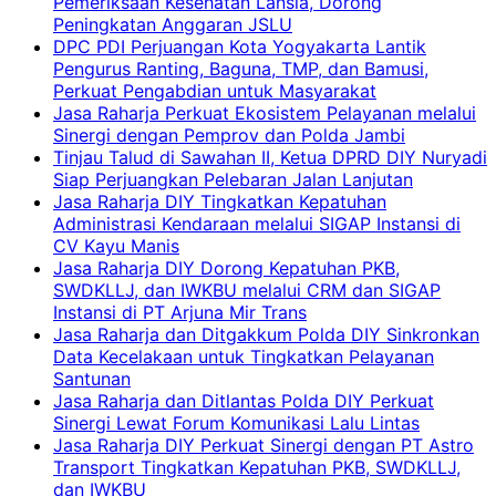
Pemeriksaan Kesehatan Lansia, Dorong
Peningkatan Anggaran JSLU
DPC PDI Perjuangan Kota Yogyakarta Lantik
Pengurus Ranting, Baguna, TMP, dan Bamusi,
Perkuat Pengabdian untuk Masyarakat
Jasa Raharja Perkuat Ekosistem Pelayanan melalui
Sinergi dengan Pemprov dan Polda Jambi
Tinjau Talud di Sawahan II, Ketua DPRD DIY Nuryadi
Siap Perjuangkan Pelebaran Jalan Lanjutan
Jasa Raharja DIY Tingkatkan Kepatuhan
Administrasi Kendaraan melalui SIGAP Instansi di
CV Kayu Manis
Jasa Raharja DIY Dorong Kepatuhan PKB,
SWDKLLJ, dan IWKBU melalui CRM dan SIGAP
Instansi di PT Arjuna Mir Trans
Jasa Raharja dan Ditgakkum Polda DIY Sinkronkan
Data Kecelakaan untuk Tingkatkan Pelayanan
Santunan
Jasa Raharja dan Ditlantas Polda DIY Perkuat
Sinergi Lewat Forum Komunikasi Lalu Lintas
Jasa Raharja DIY Perkuat Sinergi dengan PT Astro
Transport Tingkatkan Kepatuhan PKB, SWDKLLJ,
dan IWKBU