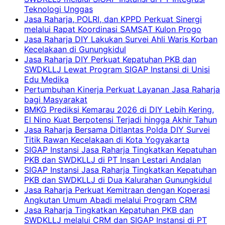
Teknologi Unggas
Jasa Raharja, POLRI, dan KPPD Perkuat Sinergi
melalui Rapat Koordinasi SAMSAT Kulon Progo
Jasa Raharja DIY Lakukan Survei Ahli Waris Korban
Kecelakaan di Gunungkidul
Jasa Raharja DIY Perkuat Kepatuhan PKB dan
SWDKLLJ Lewat Program SIGAP Instansi di Unisi
Edu Medika
Pertumbuhan Kinerja Perkuat Layanan Jasa Raharja
bagi Masyarakat
BMKG Prediksi Kemarau 2026 di DIY Lebih Kering,
El Nino Kuat Berpotensi Terjadi hingga Akhir Tahun
Jasa Raharja Bersama Ditlantas Polda DIY Survei
Titik Rawan Kecelakaan di Kota Yogyakarta
SIGAP Instansi Jasa Raharja Tingkatkan Kepatuhan
PKB dan SWDKLLJ di PT Insan Lestari Andalan
SIGAP Instansi Jasa Raharja Tingkatkan Kepatuhan
PKB dan SWDKLLJ di Dua Kalurahan Gunungkidul
Jasa Raharja Perkuat Kemitraan dengan Koperasi
Angkutan Umum Abadi melalui Program CRM
Jasa Raharja Tingkatkan Kepatuhan PKB dan
SWDKLLJ melalui CRM dan SIGAP Instansi di PT