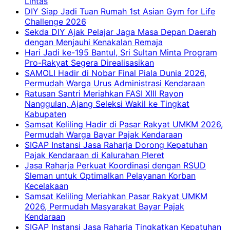
Lintas
DIY Siap Jadi Tuan Rumah 1st Asian Gym for Life
Challenge 2026
Sekda DIY Ajak Pelajar Jaga Masa Depan Daerah
dengan Menjauhi Kenakalan Remaja
Hari Jadi ke-195 Bantul, Sri Sultan Minta Program
Pro-Rakyat Segera Direalisasikan
SAMOLI Hadir di Nobar Final Piala Dunia 2026,
Permudah Warga Urus Administrasi Kendaraan
Ratusan Santri Meriahkan FASI XIII Rayon
Nanggulan, Ajang Seleksi Wakil ke Tingkat
Kabupaten
Samsat Keliling Hadir di Pasar Rakyat UMKM 2026,
Permudah Warga Bayar Pajak Kendaraan
SIGAP Instansi Jasa Raharja Dorong Kepatuhan
Pajak Kendaraan di Kalurahan Pleret
Jasa Raharja Perkuat Koordinasi dengan RSUD
Sleman untuk Optimalkan Pelayanan Korban
Kecelakaan
Samsat Keliling Meriahkan Pasar Rakyat UMKM
2026, Permudah Masyarakat Bayar Pajak
Kendaraan
SIGAP Instansi Jasa Raharja Tingkatkan Kepatuhan