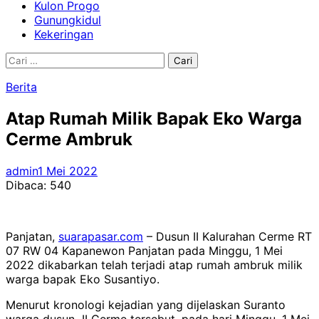
Kulon Progo
Gunungkidul
Kekeringan
Cari
untuk:
Berita
Atap Rumah Milik Bapak Eko Warga
Cerme Ambruk
admin
1 Mei 2022
Dibaca:
540
Panjatan,
suarapasar.com
– Dusun II Kalurahan Cerme RT
07 RW 04 Kapanewon Panjatan pada Minggu, 1 Mei
2022 dikabarkan telah terjadi atap rumah ambruk milik
warga bapak Eko Susantiyo.
Menurut kronologi kejadian yang dijelaskan Suranto
warga dusun II Cerme tersebut, pada hari Minggu, 1 Mei