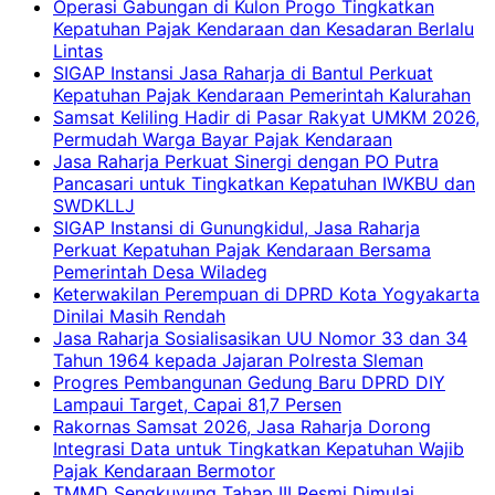
Operasi Gabungan di Kulon Progo Tingkatkan
Kepatuhan Pajak Kendaraan dan Kesadaran Berlalu
Lintas
SIGAP Instansi Jasa Raharja di Bantul Perkuat
Kepatuhan Pajak Kendaraan Pemerintah Kalurahan
Samsat Keliling Hadir di Pasar Rakyat UMKM 2026,
Permudah Warga Bayar Pajak Kendaraan
Jasa Raharja Perkuat Sinergi dengan PO Putra
Pancasari untuk Tingkatkan Kepatuhan IWKBU dan
SWDKLLJ
SIGAP Instansi di Gunungkidul, Jasa Raharja
Perkuat Kepatuhan Pajak Kendaraan Bersama
Pemerintah Desa Wiladeg
Keterwakilan Perempuan di DPRD Kota Yogyakarta
Dinilai Masih Rendah
Jasa Raharja Sosialisasikan UU Nomor 33 dan 34
Tahun 1964 kepada Jajaran Polresta Sleman
Progres Pembangunan Gedung Baru DPRD DIY
Lampaui Target, Capai 81,7 Persen
Rakornas Samsat 2026, Jasa Raharja Dorong
Integrasi Data untuk Tingkatkan Kepatuhan Wajib
Pajak Kendaraan Bermotor
TMMD Sengkuyung Tahap III Resmi Dimulai,