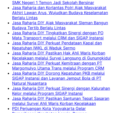
SMK Negeri 1 Temon Jadi Sekolah Bersinar
Jasa Raharja dan Korlantas Polri Ajak Masyarakat
Akhiri Lawan Arus, Wujudkan Budaya Keselamatan
Berlalu Lintas
Jasa Raharja DIY Ajak Masyarakat Sleman Bangun
Budaya Tertib Berlalu Lintas
Jasa Raharja DIY Tingkatkan Sinergi dengan PO
Mata Transport melalui CRM dan SIGAP Instansi
Jasa Raharja DIY Perkuat Pendataan Kapal dan
Kepatuhan IWKL di Waduk Sermo
Jasa Raharja DIY Pastikan Hak Ahli Waris Korban
Kecelakaan melalui Survei Langsung di Gunungkidul
Jasa Raharja DIY Perkuat Kemitraan dengan PT
Margomulyo Utama Trans melalui Program CRM
Jasa Raharja DIY Dorong Kepatuhan PKB melalui
SIGAP Instansi dan Layanan Jemput Bola di PT
Natural Nusantara
Jasa Raharja DIY Perkuat Sinergi dengan Kalurahan
Kelor melalui Program SIGAP Instansi
Jasa Raharja DIY Pastikan Santunan Tepat Sasaran
melalui Survei Ahli Waris Korban Kecelakaan
PDI Perjuangan Kota Yogyakarta Gelar