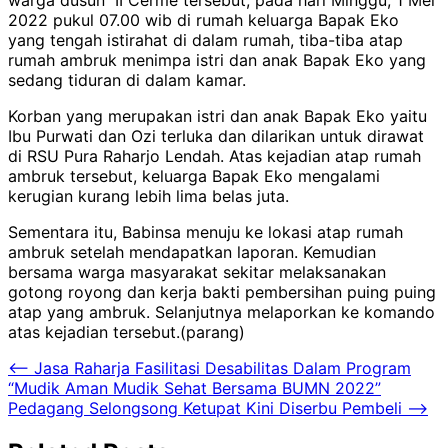
2022 pukul 07.00 wib di rumah keluarga Bapak Eko
yang tengah istirahat di dalam rumah, tiba-tiba atap
rumah ambruk menimpa istri dan anak Bapak Eko yang
sedang tiduran di dalam kamar.
Korban yang merupakan istri dan anak Bapak Eko yaitu
Ibu Purwati dan Ozi terluka dan dilarikan untuk dirawat
di RSU Pura Raharjo Lendah. Atas kejadian atap rumah
ambruk tersebut, keluarga Bapak Eko mengalami
kerugian kurang lebih lima belas juta.
Sementara itu, Babinsa menuju ke lokasi atap rumah
ambruk setelah mendapatkan laporan. Kemudian
bersama warga masyarakat sekitar melaksanakan
gotong royong dan kerja bakti pembersihan puing puing
atap yang ambruk. Selanjutnya melaporkan ke komando
atas kejadian tersebut.(parang)
Navigasi
⟵
Jasa Raharja Fasilitasi Desabilitas Dalam Program
“Mudik Aman Mudik Sehat Bersama BUMN 2022”
pos
Pedagang Selongsong Ketupat Kini Diserbu Pembeli
⟶