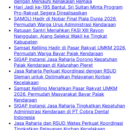
dengan Menjauhi Kenakalan Remaja
Hari Jadi ke-195 Bantul, Sri Sultan Minta Program
Pro-Rakyat Segera Direalisasikan
SAMOLI Hadir di Nobar Final Piala Dunia 2026,
Permudah Warga Urus Administrasi Kendaraan
Ratusan Santri Meriahkan FASI XIII Rayon
Nanggulan, Ajang Seleksi Wakil ke Tingkat
Kabupaten
Samsat Keliling Hadir di Pasar Rakyat UMKM 2026,
Permudah Warga Bayar Pajak Kendaraan
SIGAP Instansi Jasa Raharja Dorong Kepatuhan
Pajak Kendaraan di Kalurahan Pleret
Jasa Raharja Perkuat Koordinasi dengan RSUD
Sleman untuk Optimalkan Pelayanan Korban
Kecelakaan
Samsat Keliling Meriahkan Pasar Rakyat UMKM
2026, Permudah Masyarakat Bayar Pajak
Kendaraan
SIGAP Instansi Jasa Raharja Tingkatkan Kepatuhan
Administrasi Kendaraan di PT Cobra Dental
Indonesia
Jasa Raharja dan RSUD Wates Perkuat Koordinasi
Tingkatkan Pelayanan Korban Kecelakaan