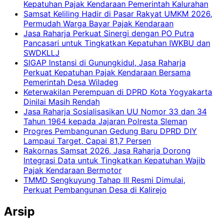
Kepatuhan Pajak Kendaraan Pemerintah Kalurahan
Samsat Keliling Hadir di Pasar Rakyat UMKM 2026,
Permudah Warga Bayar Pajak Kendaraan
Jasa Raharja Perkuat Sinergi dengan PO Putra
Pancasari untuk Tingkatkan Kepatuhan IWKBU dan
SWDKLLJ
SIGAP Instansi di Gunungkidul, Jasa Raharja
Perkuat Kepatuhan Pajak Kendaraan Bersama
Pemerintah Desa Wiladeg
Keterwakilan Perempuan di DPRD Kota Yogyakarta
Dinilai Masih Rendah
Jasa Raharja Sosialisasikan UU Nomor 33 dan 34
Tahun 1964 kepada Jajaran Polresta Sleman
Progres Pembangunan Gedung Baru DPRD DIY
Lampaui Target, Capai 81,7 Persen
Rakornas Samsat 2026, Jasa Raharja Dorong
Integrasi Data untuk Tingkatkan Kepatuhan Wajib
Pajak Kendaraan Bermotor
TMMD Sengkuyung Tahap III Resmi Dimulai,
Perkuat Pembangunan Desa di Kalirejo
Arsip