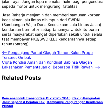
jalan raya. Jangan lupa memakai helm bagi pengendara
sepeda motor untuk mengurangi fatalitas.
Jasa Raharja menjamin dan memberi santunan korban
kecelakaan lalu lintas dihimpun dari SWDKLLj
(Sumbangan Wajib Dana Kecelakaan Lalu Lintas Jalan)
kendaraan bermotor setiap tahunnya Untuk itu peran
serta masyarakat sangat diperlukan sekali untuk selalu
taat membayar PKB/SWDKLLJ kendaraannya setiap
tahun.(parang)
Navigasi
⟵
Pengunjung Pantai Glagah Temon Kulon Progo
Terseret Ombak
pos
Cipta Kondisi Aman dan Kondusif Babinsa Glagah
Laksanakan Pemantauan di Beberapa Titik Rawan
⟶
Related Posts
Rencana Induk Transportasi DIY 2025-2045, Cakup Penguatan
Jalur Sepeda & Pejalan Kaki, Kampanye Pengurangan Kendaraan
Pribadi