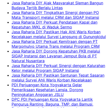
Jasa Raharja DIY Ajak Masyarakat Sleman Bangun
Budaya Tertib Berlalu Lintas
Jasa Raharja DIY Tingkatkan Sinergi dengan PO
Mata Transport melalui CRM dan SIGAP Instansi
Jasa Raharja DIY Perkuat Pendataan Kapal dan
Kepatuhan IWKL di Waduk Sermo
Jasa Raharja DIY Pastikan Hak Ahli Waris Korban
Kecelakaan melalui Survei Langsung di Gunungkidul
Jasa Raharja DIY Perkuat Kemitraan dengan PT
Margomulyo Utama Trans melalui Program CRM
Jasa Raharja DIY Dorong Kepatuhan PKB melalui
SIGAP Instansi dan Layanan Jemput Bola di PT
Natural Nusantara
Jasa Raharja DIY Perkuat Sinergi dengan Kalurahan
Kelor melalui Program SIGAP Instansi
Jasa Raharja DIY Pastikan Santunan Tepat Sasaran
melalui Survei Ahli Waris Korban Kecelakaan
PDI Perjuangan Kota Yogyakarta Gelar
Pemeriksaan Kesehatan Lansia, Dorong
Peningkatan Anggaran JSLU
DPC PDI Perjuangan Kota Yogyakarta Lantik
Pengurus Ranting, Baguna, TMP, dan Bamusi,