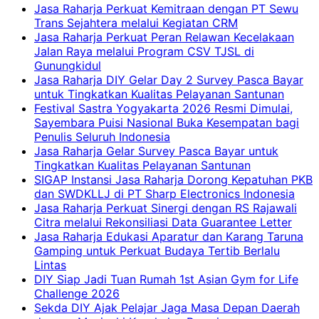
Jasa Raharja Perkuat Kemitraan dengan PT Sewu
Trans Sejahtera melalui Kegiatan CRM
Jasa Raharja Perkuat Peran Relawan Kecelakaan
Jalan Raya melalui Program CSV TJSL di
Gunungkidul
Jasa Raharja DIY Gelar Day 2 Survey Pasca Bayar
untuk Tingkatkan Kualitas Pelayanan Santunan
Festival Sastra Yogyakarta 2026 Resmi Dimulai,
Sayembara Puisi Nasional Buka Kesempatan bagi
Penulis Seluruh Indonesia
Jasa Raharja Gelar Survey Pasca Bayar untuk
Tingkatkan Kualitas Pelayanan Santunan
SIGAP Instansi Jasa Raharja Dorong Kepatuhan PKB
dan SWDKLLJ di PT Sharp Electronics Indonesia
Jasa Raharja Perkuat Sinergi dengan RS Rajawali
Citra melalui Rekonsiliasi Data Guarantee Letter
Jasa Raharja Edukasi Aparatur dan Karang Taruna
Gamping untuk Perkuat Budaya Tertib Berlalu
Lintas
DIY Siap Jadi Tuan Rumah 1st Asian Gym for Life
Challenge 2026
Sekda DIY Ajak Pelajar Jaga Masa Depan Daerah