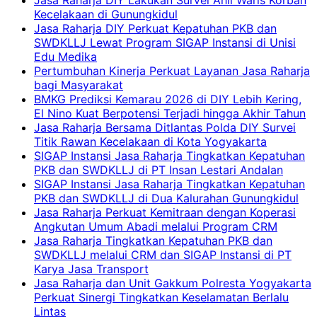
Jasa Raharja DIY Lakukan Survei Ahli Waris Korban
Kecelakaan di Gunungkidul
Jasa Raharja DIY Perkuat Kepatuhan PKB dan
SWDKLLJ Lewat Program SIGAP Instansi di Unisi
Edu Medika
Pertumbuhan Kinerja Perkuat Layanan Jasa Raharja
bagi Masyarakat
BMKG Prediksi Kemarau 2026 di DIY Lebih Kering,
El Nino Kuat Berpotensi Terjadi hingga Akhir Tahun
Jasa Raharja Bersama Ditlantas Polda DIY Survei
Titik Rawan Kecelakaan di Kota Yogyakarta
SIGAP Instansi Jasa Raharja Tingkatkan Kepatuhan
PKB dan SWDKLLJ di PT Insan Lestari Andalan
SIGAP Instansi Jasa Raharja Tingkatkan Kepatuhan
PKB dan SWDKLLJ di Dua Kalurahan Gunungkidul
Jasa Raharja Perkuat Kemitraan dengan Koperasi
Angkutan Umum Abadi melalui Program CRM
Jasa Raharja Tingkatkan Kepatuhan PKB dan
SWDKLLJ melalui CRM dan SIGAP Instansi di PT
Karya Jasa Transport
Jasa Raharja dan Unit Gakkum Polresta Yogyakarta
Perkuat Sinergi Tingkatkan Keselamatan Berlalu
Lintas