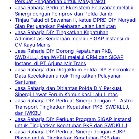
Perkuat Pengabdian untuk Masyarakat
Jasa Raharja Perkuat Ekosistem Pelayanan melalui
Sinergi dengan Pemprov dan Polda Jambi
Tinjau Talud di Sawahan II, Ketua DPRD DIY Nuryadi
Siap Perjuangkan Pelebaran Jalan Lanjutan
Jasa Raharja DIY Tingkatkan Kepatuhan
Administrasi Kendaraan melalui SIGAP Instansi di
CV Kayu Manis
Jasa Raharja DIY Dorong Kepatuhan PKB,
SWDKLLJ, dan IWKBU melalui CRM dan SIGAP
Instansi di PT Arjuna Mir Trans
Jasa Raharja dan Ditgakkum Polda DIY Sinkronkan
Data Kecelakaan untuk Tingkatkan Pelayanan
Santunan
Jasa Raharja dan Ditlantas Polda DIY Perkuat
Sinergi Lewat Forum Komunikasi Lalu Lintas
Jasa Raharja DIY Perkuat Sinergi dengan PT Astro
Transport Tingkatkan Kepatuhan PKB, SWDKLLJ,
dan IWKBU
Jasa Raharja DIY Perkuat Program SIGAP Instansi
untuk Tingkatkan Kepatuhan PKB dan SWDKLLJ
Jasa Raharja DIY Perkuat Sinergi dengan BUKP
Playen untuk Tingkatkan Kepatuhan PKB dan