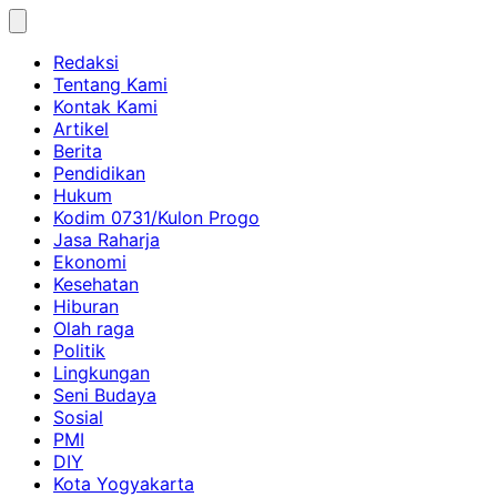
Skip
to
Redaksi
content
Tentang Kami
Kontak Kami
Artikel
Berita
Pendidikan
Hukum
Kodim 0731/Kulon Progo
Jasa Raharja
Ekonomi
Kesehatan
Hiburan
Olah raga
Politik
Lingkungan
Seni Budaya
Sosial
PMI
DIY
Kota Yogyakarta