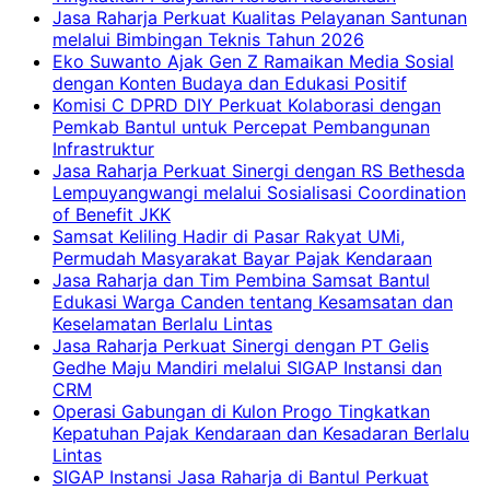
Jasa Raharja Perkuat Kualitas Pelayanan Santunan
melalui Bimbingan Teknis Tahun 2026
Eko Suwanto Ajak Gen Z Ramaikan Media Sosial
dengan Konten Budaya dan Edukasi Positif
Komisi C DPRD DIY Perkuat Kolaborasi dengan
Pemkab Bantul untuk Percepat Pembangunan
Infrastruktur
Jasa Raharja Perkuat Sinergi dengan RS Bethesda
Lempuyangwangi melalui Sosialisasi Coordination
of Benefit JKK
Samsat Keliling Hadir di Pasar Rakyat UMi,
Permudah Masyarakat Bayar Pajak Kendaraan
Jasa Raharja dan Tim Pembina Samsat Bantul
Edukasi Warga Canden tentang Kesamsatan dan
Keselamatan Berlalu Lintas
Jasa Raharja Perkuat Sinergi dengan PT Gelis
Gedhe Maju Mandiri melalui SIGAP Instansi dan
CRM
Operasi Gabungan di Kulon Progo Tingkatkan
Kepatuhan Pajak Kendaraan dan Kesadaran Berlalu
Lintas
SIGAP Instansi Jasa Raharja di Bantul Perkuat