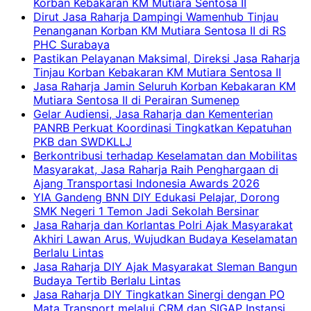
Korban Kebakaran KM Mutiara Sentosa II
Dirut Jasa Raharja Dampingi Wamenhub Tinjau
Penanganan Korban KM Mutiara Sentosa II di RS
PHC Surabaya
Pastikan Pelayanan Maksimal, Direksi Jasa Raharja
Tinjau Korban Kebakaran KM Mutiara Sentosa II
Jasa Raharja Jamin Seluruh Korban Kebakaran KM
Mutiara Sentosa II di Perairan Sumenep
Gelar Audiensi, Jasa Raharja dan Kementerian
PANRB Perkuat Koordinasi Tingkatkan Kepatuhan
PKB dan SWDKLLJ
Berkontribusi terhadap Keselamatan dan Mobilitas
Masyarakat, Jasa Raharja Raih Penghargaan di
Ajang Transportasi Indonesia Awards 2026
YIA Gandeng BNN DIY Edukasi Pelajar, Dorong
SMK Negeri 1 Temon Jadi Sekolah Bersinar
Jasa Raharja dan Korlantas Polri Ajak Masyarakat
Akhiri Lawan Arus, Wujudkan Budaya Keselamatan
Berlalu Lintas
Jasa Raharja DIY Ajak Masyarakat Sleman Bangun
Budaya Tertib Berlalu Lintas
Jasa Raharja DIY Tingkatkan Sinergi dengan PO
Mata Transport melalui CRM dan SIGAP Instansi