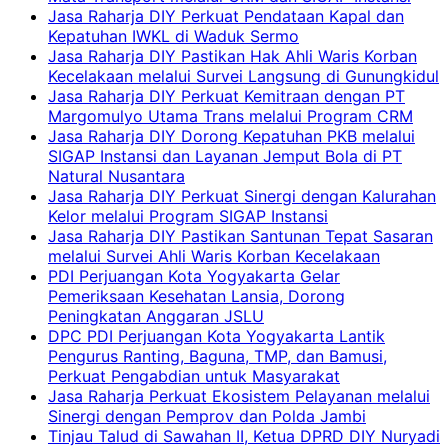
Jasa Raharja DIY Perkuat Pendataan Kapal dan
Kepatuhan IWKL di Waduk Sermo
Jasa Raharja DIY Pastikan Hak Ahli Waris Korban
Kecelakaan melalui Survei Langsung di Gunungkidul
Jasa Raharja DIY Perkuat Kemitraan dengan PT
Margomulyo Utama Trans melalui Program CRM
Jasa Raharja DIY Dorong Kepatuhan PKB melalui
SIGAP Instansi dan Layanan Jemput Bola di PT
Natural Nusantara
Jasa Raharja DIY Perkuat Sinergi dengan Kalurahan
Kelor melalui Program SIGAP Instansi
Jasa Raharja DIY Pastikan Santunan Tepat Sasaran
melalui Survei Ahli Waris Korban Kecelakaan
PDI Perjuangan Kota Yogyakarta Gelar
Pemeriksaan Kesehatan Lansia, Dorong
Peningkatan Anggaran JSLU
DPC PDI Perjuangan Kota Yogyakarta Lantik
Pengurus Ranting, Baguna, TMP, dan Bamusi,
Perkuat Pengabdian untuk Masyarakat
Jasa Raharja Perkuat Ekosistem Pelayanan melalui
Sinergi dengan Pemprov dan Polda Jambi
Tinjau Talud di Sawahan II, Ketua DPRD DIY Nuryadi