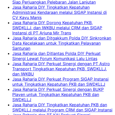
Siap Perjuangkan Pelebaran Jalan Lanjutan
Jasa Raharja DIY Tingkatkan Kepatuhan
Administrasi Kendaraan melalui SIGAP Instansi di
CV Kayu Manis
Jasa Raharja DIY Dorong Kepatuhan PKB,
SWDKLLJ, dan IWKBU melalui CRM dan SIGAP
Instansi di PT Arjuna Mir Trans
Jasa Raharja dan Ditgakkum Polda DIY Sinkronkan
Data Kecelakaan untuk Tingkatkan Pelayanan
Santunan
Jasa Raharja dan Ditlantas Polda DIY Perkuat
Sinergi Lewat Forum Komunikasi Lalu Lintas
Jasa Raharja DIY Perkuat Sinergi dengan PT Astro
Transport Tingkatkan Kepatuhan PKB, SWDKLLJ,
dan IWKBU
Jasa Raharja DIY Perkuat Program SIGAP Instansi
untuk Tingkatkan Kepatuhan PKB dan SWDKLLJ
Jasa Raharja DIY Perkuat Sinergi dengan BUKP
Playen untuk Tingkatkan Kepatuhan PKB dan
SWDKLLJ
Jasa Raharja DIY Tingkatkan Kepatuhan PKB dan
SWDKLLJ melalui Program CRM dan SIGAP Instansi