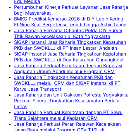
Edu Medika
Pertumbuhan Kinerja Perkuat Layanan Jasa Raharja
bagi Masyarakat
BMKG Prediksi Kemarau 2026 di DIY Lebih Kering,
El Nino Kuat Berpotensi Terjadi hingga Akhir Tahun
Jasa Raharja Bersama Ditlantas Polda DIY Survei
Titik Rawan Kecelakaan di Kota Yogyakarta
SIGAP Instansi Jasa Raharja Tingkatkan Kepatuhan
PKB dan SWDKLLJ di PT Insan Lestari Andalan
SIGAP Instansi Jasa Raharja Tingkatkan Kepatuhan
PKB dan SWDKLLJ di Dua Kalurahan Gunungkidul
Jasa Raharja Perkuat Kemitraan dengan Koperasi
Angkutan Umum Abadi melalui Program CRM
Jasa Raharja Tingkatkan Kepatuhan PKB dan
SWDKLLJ melalui CRM dan SIGAP Instansi di PT
Karya Jasa Transport
Jasa Raharja dan Unit Gakkum Polresta Yogyakarta
Perkuat Sinergi Tingkatkan Keselamatan Berlalu
Lintas
Jasa Raharja Perkuat Kemitraan dengan PT Sewu
Trans Sejahtera melalui Kegiatan CRM
Jasa Raharja Perkuat Peran Relawan Kecelakaan
Jalan Raya melalui Program CSV TJSL di