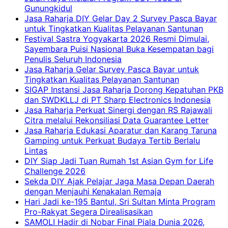
Gunungkidul
Jasa Raharja DIY Gelar Day 2 Survey Pasca Bayar
untuk Tingkatkan Kualitas Pelayanan Santunan
Festival Sastra Yogyakarta 2026 Resmi Dimulai,
Sayembara Puisi Nasional Buka Kesempatan bagi
Penulis Seluruh Indonesia
Jasa Raharja Gelar Survey Pasca Bayar untuk
Tingkatkan Kualitas Pelayanan Santunan
SIGAP Instansi Jasa Raharja Dorong Kepatuhan PKB
dan SWDKLLJ di PT Sharp Electronics Indonesia
Jasa Raharja Perkuat Sinergi dengan RS Rajawali
Citra melalui Rekonsiliasi Data Guarantee Letter
Jasa Raharja Edukasi Aparatur dan Karang Taruna
Gamping untuk Perkuat Budaya Tertib Berlalu
Lintas
DIY Siap Jadi Tuan Rumah 1st Asian Gym for Life
Challenge 2026
Sekda DIY Ajak Pelajar Jaga Masa Depan Daerah
dengan Menjauhi Kenakalan Remaja
Hari Jadi ke-195 Bantul, Sri Sultan Minta Program
Pro-Rakyat Segera Direalisasikan
SAMOLI Hadir di Nobar Final Piala Dunia 2026,