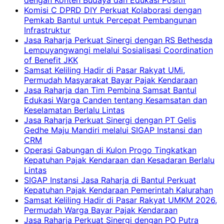
dengan Konten Budaya dan Edukasi Positif
Komisi C DPRD DIY Perkuat Kolaborasi dengan
Pemkab Bantul untuk Percepat Pembangunan
Infrastruktur
Jasa Raharja Perkuat Sinergi dengan RS Bethesda
Lempuyangwangi melalui Sosialisasi Coordination
of Benefit JKK
Samsat Keliling Hadir di Pasar Rakyat UMi,
Permudah Masyarakat Bayar Pajak Kendaraan
Jasa Raharja dan Tim Pembina Samsat Bantul
Edukasi Warga Canden tentang Kesamsatan dan
Keselamatan Berlalu Lintas
Jasa Raharja Perkuat Sinergi dengan PT Gelis
Gedhe Maju Mandiri melalui SIGAP Instansi dan
CRM
Operasi Gabungan di Kulon Progo Tingkatkan
Kepatuhan Pajak Kendaraan dan Kesadaran Berlalu
Lintas
SIGAP Instansi Jasa Raharja di Bantul Perkuat
Kepatuhan Pajak Kendaraan Pemerintah Kalurahan
Samsat Keliling Hadir di Pasar Rakyat UMKM 2026,
Permudah Warga Bayar Pajak Kendaraan
Jasa Raharja Perkuat Sinergi dengan PO Putra