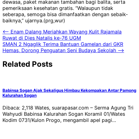
dewasa, paket makanan tambahan bagi balita, serta
pemeriksaan kesehatan gratis. “Walaupun tidak
seberapa, semoga bisa dimanfaatkan dengan sebaik-
baiknya,” ujarnya.(prg,wur)
Navigasi
⟵
Enam Dalang Meriahkan Wayang Kulit Rajamala
Ruwat di Dies Natalis ke-76 UGM
pos
SMAN 2 Ngaglik Terima Bantuan Gamelan dari GKR
Hemas, Dorong Penguatan Seni Budaya Sekolah
⟶
Related Posts
Babinsa Sogan Ajak Sekaligus Himbau Kekompakan Antar Pamong
Kalurahan Sogan
Dibaca: 2,118 Wates, suarapasar.com – Serma Agung Tri
Wahyudi Babinsa Kalurahan Sogan Koramil 01/Wates
Kodim 0731/Kulon Progo, mengambil apel pagi…