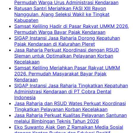
Permudah Warga Urus Administrasi Kendaraan
Ratusan Santri Meriahkan FASI XIII Rayon
Nanggulan, Ajang Seleksi Wakil ke Tingkat
Kabupaten
Samsat Keliling Hadir di Pasar Rakyat UMKM 2026,
Permudah Warga Bayar Pajak Kendaraan
SIGAP Instansi Jasa Raharja Dorong Kepatuhan
Pajak Kendaraan di Kalurahan Pleret
Jasa Raharja Perkuat Koordinasi dengan RSUD
Sleman untuk Optimalkan Pelayanan Korban
Kecelakaan
Samsat Keliling Meriahkan Pasar Rakyat UMKM
2026, Permudah Masyarakat Bayar Pajak
Kendaraan
SIGAP Instansi Jasa Raharja Tingkatkan Kepatuhan
Administrasi Kendaraan di PT Cobra Dental
Indonesia
Jasa Raharja dan RSUD Wates Perkuat Koordinasi
Tingkatkan Pelayanan Korban Kecelakaan
Jasa Raharja Perkuat Kualitas Pelayanan Santunan
melalui Bimbingan Teknis Tahun 2026
Eko Suwanto Ajak Gen Z Ramaikan Media Sosial