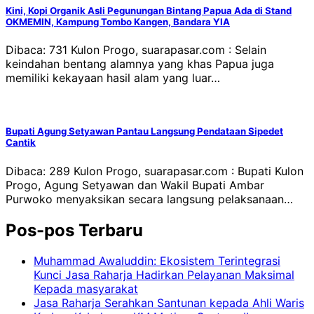
Kini, Kopi Organik Asli Pegunungan Bintang Papua Ada di Stand
OKMEMIN, Kampung Tombo Kangen, Bandara YIA
Dibaca: 731 Kulon Progo, suarapasar.com : Selain
keindahan bentang alamnya yang khas Papua juga
memiliki kekayaan hasil alam yang luar…
Bupati Agung Setyawan Pantau Langsung Pendataan Sipedet
Cantik
Dibaca: 289 Kulon Progo, suarapasar.com : Bupati Kulon
Progo, Agung Setyawan dan Wakil Bupati Ambar
Purwoko menyaksikan secara langsung pelaksanaan…
Pos-pos Terbaru
Muhammad Awaluddin: Ekosistem Terintegrasi
Kunci Jasa Raharja Hadirkan Pelayanan Maksimal
Kepada masyarakat
Jasa Raharja Serahkan Santunan kepada Ahli Waris