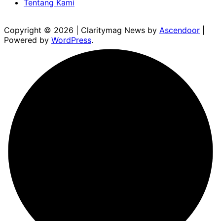
Tentang Kami
Copyright © 2026
| Claritymag News by
Ascendoor
|
Powered by
WordPress
.