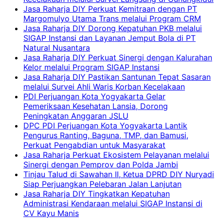
Jasa Raharja DIY Perkuat Kemitraan dengan PT
Margomulyo Utama Trans melalui Program CRM
Jasa Raharja DIY Dorong Kepatuhan PKB melalui
SIGAP Instansi dan Layanan Jemput Bola di PT
Natural Nusantara
Jasa Raharja DIY Perkuat Sinergi dengan Kalurahan
Kelor melalui Program SIGAP Instansi
Jasa Raharja DIY Pastikan Santunan Tepat Sasaran
melalui Survei Ahli Waris Korban Kecelakaan
PDI Perjuangan Kota Yogyakarta Gelar
Pemeriksaan Kesehatan Lansia, Dorong
Peningkatan Anggaran JSLU
DPC PDI Perjuangan Kota Yogyakarta Lantik
Pengurus Ranting, Baguna, TMP, dan Bamusi,
Perkuat Pengabdian untuk Masyarakat
Jasa Raharja Perkuat Ekosistem Pelayanan melalui
Sinergi dengan Pemprov dan Polda Jambi
Tinjau Talud di Sawahan II, Ketua DPRD DIY Nuryadi
Siap Perjuangkan Pelebaran Jalan Lanjutan
Jasa Raharja DIY Tingkatkan Kepatuhan
Administrasi Kendaraan melalui SIGAP Instansi di
CV Kayu Manis