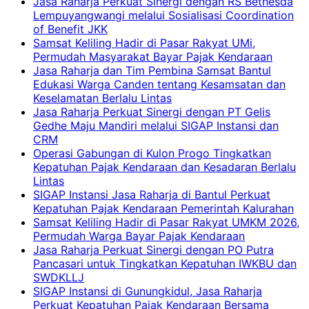
Jasa Raharja Perkuat Sinergi dengan RS Bethesda
Lempuyangwangi melalui Sosialisasi Coordination
of Benefit JKK
Samsat Keliling Hadir di Pasar Rakyat UMi,
Permudah Masyarakat Bayar Pajak Kendaraan
Jasa Raharja dan Tim Pembina Samsat Bantul
Edukasi Warga Canden tentang Kesamsatan dan
Keselamatan Berlalu Lintas
Jasa Raharja Perkuat Sinergi dengan PT Gelis
Gedhe Maju Mandiri melalui SIGAP Instansi dan
CRM
Operasi Gabungan di Kulon Progo Tingkatkan
Kepatuhan Pajak Kendaraan dan Kesadaran Berlalu
Lintas
SIGAP Instansi Jasa Raharja di Bantul Perkuat
Kepatuhan Pajak Kendaraan Pemerintah Kalurahan
Samsat Keliling Hadir di Pasar Rakyat UMKM 2026,
Permudah Warga Bayar Pajak Kendaraan
Jasa Raharja Perkuat Sinergi dengan PO Putra
Pancasari untuk Tingkatkan Kepatuhan IWKBU dan
SWDKLLJ
SIGAP Instansi di Gunungkidul, Jasa Raharja
Perkuat Kepatuhan Pajak Kendaraan Bersama