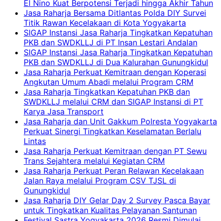
El Nino Kuat Berpotensi Terjadi hingga Akhir Tahun
Jasa Raharja Bersama Ditlantas Polda DIY Survei
Titik Rawan Kecelakaan di Kota Yogyakarta
SIGAP Instansi Jasa Raharja Tingkatkan Kepatuhan
PKB dan SWDKLLJ di PT Insan Lestari Andalan
SIGAP Instansi Jasa Raharja Tingkatkan Kepatuhan
PKB dan SWDKLLJ di Dua Kalurahan Gunungkidul
Jasa Raharja Perkuat Kemitraan dengan Koperasi
Angkutan Umum Abadi melalui Program CRM
Jasa Raharja Tingkatkan Kepatuhan PKB dan
SWDKLLJ melalui CRM dan SIGAP Instansi di PT
Karya Jasa Transport
Jasa Raharja dan Unit Gakkum Polresta Yogyakarta
Perkuat Sinergi Tingkatkan Keselamatan Berlalu
Lintas
Jasa Raharja Perkuat Kemitraan dengan PT Sewu
Trans Sejahtera melalui Kegiatan CRM
Jasa Raharja Perkuat Peran Relawan Kecelakaan
Jalan Raya melalui Program CSV TJSL di
Gunungkidul
Jasa Raharja DIY Gelar Day 2 Survey Pasca Bayar
untuk Tingkatkan Kualitas Pelayanan Santunan
Festival Sastra Yogyakarta 2026 Resmi Dimulai,