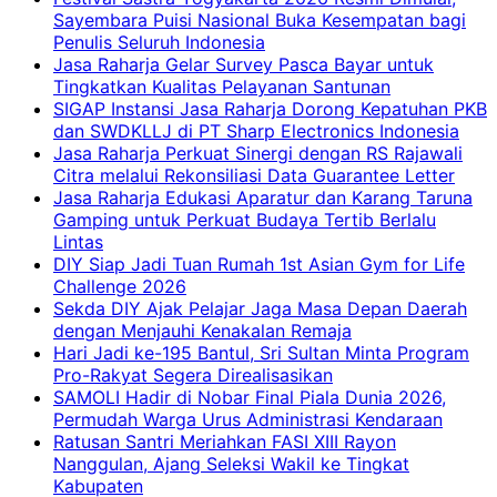
Sayembara Puisi Nasional Buka Kesempatan bagi
Penulis Seluruh Indonesia
Jasa Raharja Gelar Survey Pasca Bayar untuk
Tingkatkan Kualitas Pelayanan Santunan
SIGAP Instansi Jasa Raharja Dorong Kepatuhan PKB
dan SWDKLLJ di PT Sharp Electronics Indonesia
Jasa Raharja Perkuat Sinergi dengan RS Rajawali
Citra melalui Rekonsiliasi Data Guarantee Letter
Jasa Raharja Edukasi Aparatur dan Karang Taruna
Gamping untuk Perkuat Budaya Tertib Berlalu
Lintas
DIY Siap Jadi Tuan Rumah 1st Asian Gym for Life
Challenge 2026
Sekda DIY Ajak Pelajar Jaga Masa Depan Daerah
dengan Menjauhi Kenakalan Remaja
Hari Jadi ke-195 Bantul, Sri Sultan Minta Program
Pro-Rakyat Segera Direalisasikan
SAMOLI Hadir di Nobar Final Piala Dunia 2026,
Permudah Warga Urus Administrasi Kendaraan
Ratusan Santri Meriahkan FASI XIII Rayon
Nanggulan, Ajang Seleksi Wakil ke Tingkat
Kabupaten