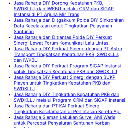
Jasa Raharja DIY Dorong Kepatuhan PKB,
SWDKLLJ, dan IWKBU melalui CRM dan SIGAP
Instansi di PT Arjuna Mir Trans
Jasa Raharja dan Ditgakkum Polda DIY Sinkronkan
Data Kecelakaan untuk Tingkatkan Pelayanan
Santunan
Jasa Raharja dan Ditlantas Polda DIY Perkuat
Sinergi Lewat Forum Komunikasi Lalu Lintas
Jasa Raharja DIY Perkuat Sinergi dengan PT Astro
Transport Tingkatkan Kepatuhan PKB, SWDKLLJ,
dan IWKBU
Jasa Raharja DIY Perkuat Program SIGAP Instansi
untuk Tingkatkan Kepatuhan PKB dan SWDKLLJ
Jasa Raharja DIY Perkuat Sinergi dengan BUKP
Playen untuk Tingkatkan Kepatuhan PKB dan
SWDKLLJ
Jasa Raharja DIY Tingkatkan Kepatuhan PKB dan
SWDKLLJ melalui Program CRM dan SIGAP Instansi
Jasa Raharja dan PT KAI Perkuat Sinergi
Tingkatkan Keselamatan di Perlintasan Kereta Api
Jasa Raharja Sleman Lakukan Survei Ahli Waris
untuk Percepat Penyaluran Santunan Korban