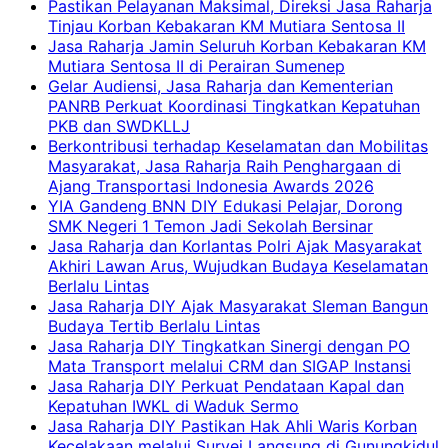
Pastikan Pelayanan Maksimal, Direksi Jasa Raharja
Tinjau Korban Kebakaran KM Mutiara Sentosa II
Jasa Raharja Jamin Seluruh Korban Kebakaran KM
Mutiara Sentosa II di Perairan Sumenep
Gelar Audiensi, Jasa Raharja dan Kementerian
PANRB Perkuat Koordinasi Tingkatkan Kepatuhan
PKB dan SWDKLLJ
Berkontribusi terhadap Keselamatan dan Mobilitas
Masyarakat, Jasa Raharja Raih Penghargaan di
Ajang Transportasi Indonesia Awards 2026
YIA Gandeng BNN DIY Edukasi Pelajar, Dorong
SMK Negeri 1 Temon Jadi Sekolah Bersinar
Jasa Raharja dan Korlantas Polri Ajak Masyarakat
Akhiri Lawan Arus, Wujudkan Budaya Keselamatan
Berlalu Lintas
Jasa Raharja DIY Ajak Masyarakat Sleman Bangun
Budaya Tertib Berlalu Lintas
Jasa Raharja DIY Tingkatkan Sinergi dengan PO
Mata Transport melalui CRM dan SIGAP Instansi
Jasa Raharja DIY Perkuat Pendataan Kapal dan
Kepatuhan IWKL di Waduk Sermo
Jasa Raharja DIY Pastikan Hak Ahli Waris Korban
Kecelakaan melalui Survei Langsung di Gunungkidul