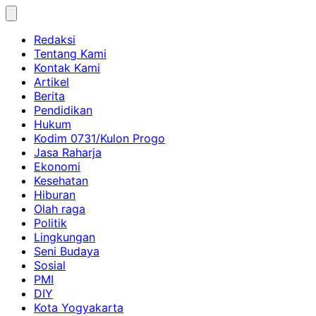
Skip
to
Redaksi
content
Tentang Kami
Kontak Kami
Artikel
Berita
Pendidikan
Hukum
Kodim 0731/Kulon Progo
Jasa Raharja
Ekonomi
Kesehatan
Hiburan
Olah raga
Politik
Lingkungan
Seni Budaya
Sosial
PMI
DIY
Kota Yogyakarta