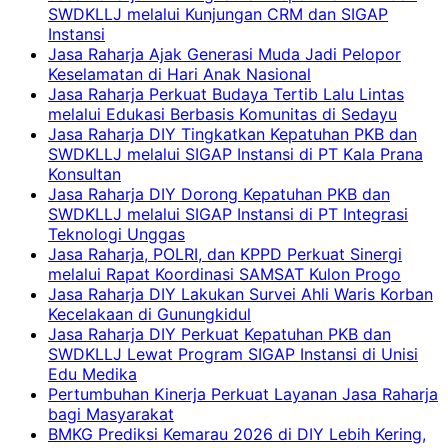
SWDKLLJ melalui Kunjungan CRM dan SIGAP
Instansi
Jasa Raharja Ajak Generasi Muda Jadi Pelopor
Keselamatan di Hari Anak Nasional
Jasa Raharja Perkuat Budaya Tertib Lalu Lintas
melalui Edukasi Berbasis Komunitas di Sedayu
Jasa Raharja DIY Tingkatkan Kepatuhan PKB dan
SWDKLLJ melalui SIGAP Instansi di PT Kala Prana
Konsultan
Jasa Raharja DIY Dorong Kepatuhan PKB dan
SWDKLLJ melalui SIGAP Instansi di PT Integrasi
Teknologi Unggas
Jasa Raharja, POLRI, dan KPPD Perkuat Sinergi
melalui Rapat Koordinasi SAMSAT Kulon Progo
Jasa Raharja DIY Lakukan Survei Ahli Waris Korban
Kecelakaan di Gunungkidul
Jasa Raharja DIY Perkuat Kepatuhan PKB dan
SWDKLLJ Lewat Program SIGAP Instansi di Unisi
Edu Medika
Pertumbuhan Kinerja Perkuat Layanan Jasa Raharja
bagi Masyarakat
BMKG Prediksi Kemarau 2026 di DIY Lebih Kering,