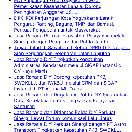
PDI Perjuangan Kota Yogyakarta Gelar
Pemeriksaan Kesehatan Lansia, Dorong
Peningkatan Anggaran JSLU
DPC PDI Perjuangan Kota Yogyakarta Lantik
Pengurus Ranting, Baguna, TMP, dan Bamusi,
Perkuat Pengabdian untuk Masyarakat
Jasa Raharja Perkuat Ekosistem Pelayanan melalui
Sinergi dengan Pemprov dan Polda Jambi
Tinjau Talud di Sawahan II, Ketua DPRD DIY Nuryadi
Siap Perjuangkan Pelebaran Jalan Lanjutan
Jasa Raharja DIY Tingkatkan Kepatuhan
Administrasi Kendaraan melalui SIGAP Instansi di
CV Kayu Manis
Jasa Raharja DIY Dorong Kepatuhan PKB,
SWDKLLJ, dan IWKBU melalui CRM dan SIGAP
Instansi di PT Arjuna Mir Trans
Jasa Raharja dan Ditgakkum Polda DIY Sinkronkan
Data Kecelakaan untuk Tingkatkan Pelayanan
Santunan
Jasa Raharja dan Ditlantas Polda DIY Perkuat
Sinergi Lewat Forum Komunikasi Lalu Lintas
Jasa Raharja DIY Perkuat Sinergi dengan PT Astro
Transport Tingkatkan Kepatuhan PKB, SWDKLLJ,