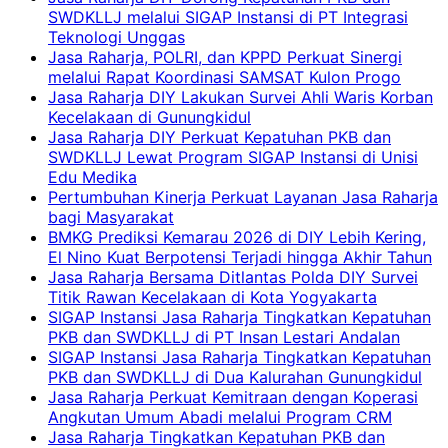
SWDKLLJ melalui SIGAP Instansi di PT Integrasi
Teknologi Unggas
Jasa Raharja, POLRI, dan KPPD Perkuat Sinergi
melalui Rapat Koordinasi SAMSAT Kulon Progo
Jasa Raharja DIY Lakukan Survei Ahli Waris Korban
Kecelakaan di Gunungkidul
Jasa Raharja DIY Perkuat Kepatuhan PKB dan
SWDKLLJ Lewat Program SIGAP Instansi di Unisi
Edu Medika
Pertumbuhan Kinerja Perkuat Layanan Jasa Raharja
bagi Masyarakat
BMKG Prediksi Kemarau 2026 di DIY Lebih Kering,
El Nino Kuat Berpotensi Terjadi hingga Akhir Tahun
Jasa Raharja Bersama Ditlantas Polda DIY Survei
Titik Rawan Kecelakaan di Kota Yogyakarta
SIGAP Instansi Jasa Raharja Tingkatkan Kepatuhan
PKB dan SWDKLLJ di PT Insan Lestari Andalan
SIGAP Instansi Jasa Raharja Tingkatkan Kepatuhan
PKB dan SWDKLLJ di Dua Kalurahan Gunungkidul
Jasa Raharja Perkuat Kemitraan dengan Koperasi
Angkutan Umum Abadi melalui Program CRM
Jasa Raharja Tingkatkan Kepatuhan PKB dan