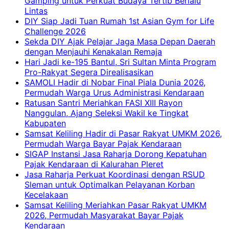
Gamping untuk Perkuat Budaya Tertib Berlalu
Lintas
DIY Siap Jadi Tuan Rumah 1st Asian Gym for Life
Challenge 2026
Sekda DIY Ajak Pelajar Jaga Masa Depan Daerah
dengan Menjauhi Kenakalan Remaja
Hari Jadi ke-195 Bantul, Sri Sultan Minta Program
Pro-Rakyat Segera Direalisasikan
SAMOLI Hadir di Nobar Final Piala Dunia 2026,
Permudah Warga Urus Administrasi Kendaraan
Ratusan Santri Meriahkan FASI XIII Rayon
Nanggulan, Ajang Seleksi Wakil ke Tingkat
Kabupaten
Samsat Keliling Hadir di Pasar Rakyat UMKM 2026,
Permudah Warga Bayar Pajak Kendaraan
SIGAP Instansi Jasa Raharja Dorong Kepatuhan
Pajak Kendaraan di Kalurahan Pleret
Jasa Raharja Perkuat Koordinasi dengan RSUD
Sleman untuk Optimalkan Pelayanan Korban
Kecelakaan
Samsat Keliling Meriahkan Pasar Rakyat UMKM
2026, Permudah Masyarakat Bayar Pajak
Kendaraan