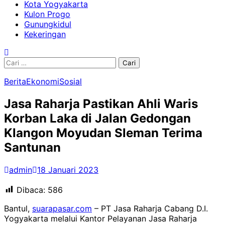
Kota Yogyakarta
Kulon Progo
Gunungkidul
Kekeringan
Cari
untuk:
Berita
Ekonomi
Sosial
Jasa Raharja Pastikan Ahli Waris
Korban Laka di Jalan Gedongan
Klangon Moyudan Sleman Terima
Santunan
admin
18 Januari 2023
Dibaca:
586
Bantul,
suarapasar.com
– PT Jasa Raharja Cabang D.I.
Yogyakarta melalui Kantor Pelayanan Jasa Raharja