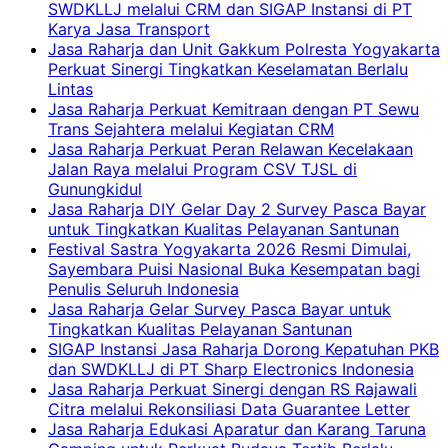
SWDKLLJ melalui CRM dan SIGAP Instansi di PT
Karya Jasa Transport
Jasa Raharja dan Unit Gakkum Polresta Yogyakarta
Perkuat Sinergi Tingkatkan Keselamatan Berlalu
Lintas
Jasa Raharja Perkuat Kemitraan dengan PT Sewu
Trans Sejahtera melalui Kegiatan CRM
Jasa Raharja Perkuat Peran Relawan Kecelakaan
Jalan Raya melalui Program CSV TJSL di
Gunungkidul
Jasa Raharja DIY Gelar Day 2 Survey Pasca Bayar
untuk Tingkatkan Kualitas Pelayanan Santunan
Festival Sastra Yogyakarta 2026 Resmi Dimulai,
Sayembara Puisi Nasional Buka Kesempatan bagi
Penulis Seluruh Indonesia
Jasa Raharja Gelar Survey Pasca Bayar untuk
Tingkatkan Kualitas Pelayanan Santunan
SIGAP Instansi Jasa Raharja Dorong Kepatuhan PKB
dan SWDKLLJ di PT Sharp Electronics Indonesia
Jasa Raharja Perkuat Sinergi dengan RS Rajawali
Citra melalui Rekonsiliasi Data Guarantee Letter
Jasa Raharja Edukasi Aparatur dan Karang Taruna