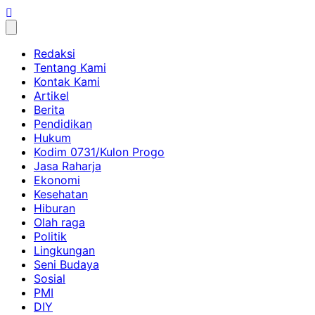
Skip
to
content
Redaksi
Tentang Kami
Kontak Kami
Artikel
Berita
Pendidikan
Hukum
Kodim 0731/Kulon Progo
Jasa Raharja
Ekonomi
Kesehatan
Hiburan
Olah raga
Politik
Lingkungan
Seni Budaya
Sosial
PMI
DIY