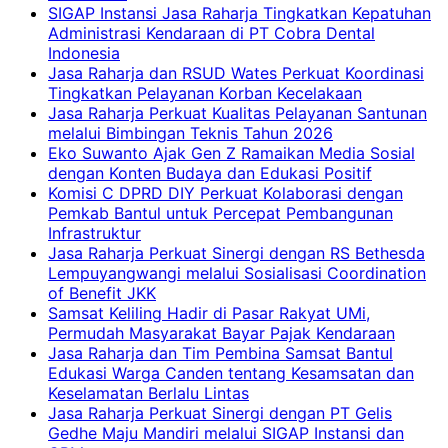
SIGAP Instansi Jasa Raharja Tingkatkan Kepatuhan
Administrasi Kendaraan di PT Cobra Dental
Indonesia
Jasa Raharja dan RSUD Wates Perkuat Koordinasi
Tingkatkan Pelayanan Korban Kecelakaan
Jasa Raharja Perkuat Kualitas Pelayanan Santunan
melalui Bimbingan Teknis Tahun 2026
Eko Suwanto Ajak Gen Z Ramaikan Media Sosial
dengan Konten Budaya dan Edukasi Positif
Komisi C DPRD DIY Perkuat Kolaborasi dengan
Pemkab Bantul untuk Percepat Pembangunan
Infrastruktur
Jasa Raharja Perkuat Sinergi dengan RS Bethesda
Lempuyangwangi melalui Sosialisasi Coordination
of Benefit JKK
Samsat Keliling Hadir di Pasar Rakyat UMi,
Permudah Masyarakat Bayar Pajak Kendaraan
Jasa Raharja dan Tim Pembina Samsat Bantul
Edukasi Warga Canden tentang Kesamsatan dan
Keselamatan Berlalu Lintas
Jasa Raharja Perkuat Sinergi dengan PT Gelis
Gedhe Maju Mandiri melalui SIGAP Instansi dan