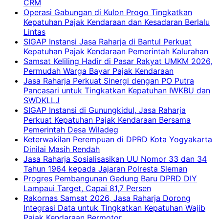
CRM
Operasi Gabungan di Kulon Progo Tingkatkan
Kepatuhan Pajak Kendaraan dan Kesadaran Berlalu
Lintas
SIGAP Instansi Jasa Raharja di Bantul Perkuat
Kepatuhan Pajak Kendaraan Pemerintah Kalurahan
Samsat Keliling Hadir di Pasar Rakyat UMKM 2026,
Permudah Warga Bayar Pajak Kendaraan
Jasa Raharja Perkuat Sinergi dengan PO Putra
Pancasari untuk Tingkatkan Kepatuhan IWKBU dan
SWDKLLJ
SIGAP Instansi di Gunungkidul, Jasa Raharja
Perkuat Kepatuhan Pajak Kendaraan Bersama
Pemerintah Desa Wiladeg
Keterwakilan Perempuan di DPRD Kota Yogyakarta
Dinilai Masih Rendah
Jasa Raharja Sosialisasikan UU Nomor 33 dan 34
Tahun 1964 kepada Jajaran Polresta Sleman
Progres Pembangunan Gedung Baru DPRD DIY
Lampaui Target, Capai 81,7 Persen
Rakornas Samsat 2026, Jasa Raharja Dorong
Integrasi Data untuk Tingkatkan Kepatuhan Wajib
Pajak Kendaraan Bermotor