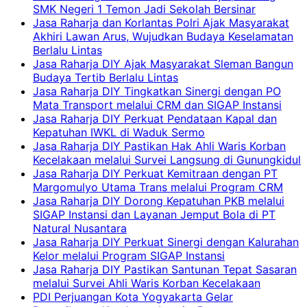
SMK Negeri 1 Temon Jadi Sekolah Bersinar
Jasa Raharja dan Korlantas Polri Ajak Masyarakat
Akhiri Lawan Arus, Wujudkan Budaya Keselamatan
Berlalu Lintas
Jasa Raharja DIY Ajak Masyarakat Sleman Bangun
Budaya Tertib Berlalu Lintas
Jasa Raharja DIY Tingkatkan Sinergi dengan PO
Mata Transport melalui CRM dan SIGAP Instansi
Jasa Raharja DIY Perkuat Pendataan Kapal dan
Kepatuhan IWKL di Waduk Sermo
Jasa Raharja DIY Pastikan Hak Ahli Waris Korban
Kecelakaan melalui Survei Langsung di Gunungkidul
Jasa Raharja DIY Perkuat Kemitraan dengan PT
Margomulyo Utama Trans melalui Program CRM
Jasa Raharja DIY Dorong Kepatuhan PKB melalui
SIGAP Instansi dan Layanan Jemput Bola di PT
Natural Nusantara
Jasa Raharja DIY Perkuat Sinergi dengan Kalurahan
Kelor melalui Program SIGAP Instansi
Jasa Raharja DIY Pastikan Santunan Tepat Sasaran
melalui Survei Ahli Waris Korban Kecelakaan
PDI Perjuangan Kota Yogyakarta Gelar