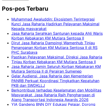
Pos-pos Terbaru
Muhammad Awaluddin: Ekosistem Terintegrasi
Kunci Jasa Raharja Hadirkan Pelayanan Maksimal
Kepada masyarakat
Jasa Raharja Serahkan Santunan kepada Ahli Waris
Korban Kebakaran KM Mutiara Sentosa II
Dirut Jasa Raharja Dampingi Wamenhub Tinjau
Penanganan Korban KM Mutiara Sentosa II di RS
PHC Surabaya
Pastikan Pelayanan Maksimal, Direksi Jasa Raharja
Tinjau Korban Kebakaran KM Mutiara Sentosa II
Jasa Raharja Jamin Seluruh Korban Kebakaran KM
Mutiara Sentosa II di Perairan Sumenep
Gelar Audiensi, Jasa Raharja dan Kementerian
PANRB Perkuat Koordinasi Tingkatkan Kepatuhan
PKB dan SWDKLLJ
Berkontribusi terhadap Keselamatan dan Mobilitas
Masyarakat, Jasa Raharja Raih Penghargaan di
Ajang Transportasi Indonesia Awards 2026
YIA Gandeng BNN DIY Edukasi Pelajar, Dorong