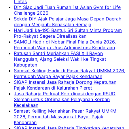
Lintas
DIY Siap Jadi Tuan Rumah 1st Asian Gym for Life
Challenge 2026
Sekda DIY Ajak Pelajar Jaga Masa Depan Daerah
dengan Menjauhi Kenakalan Remaja
Hari Jadi ke-195 Bantul, Sri Sultan Minta Program
Pro-Rakyat Segera Direalisasikan
SAMOLI Hadir di Nobar Final Piala Dunia 2026,
Permudah Warga Urus Administrasi Kendaraan
Ratusan Santri Meriahkan FASI XIII Rayon
Nanggulan, Ajang Seleksi Wakil ke Tingkat
Kabupaten
Samsat Keliling Hadir di Pasar Rakyat UMKM 2026,
Permudah Warga Bayar Pajak Kendaraan
SIGAP Instansi Jasa Raharja Dorong Kepatuhan
Pajak Kendaraan di Kalurahan Pleret
Jasa Raharja Perkuat Koordinasi dengan RSUD
Sleman untuk Optimalkan Pelayanan Korban
Kecelakaan
Samsat Keliling Meriahkan Pasar Rakyat UMKM
2026, Permudah Masyarakat Bayar Pajak
Kendaraan
SIGAP Instansi Jasa Raharja Tingkatkan Kepatuhan