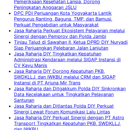
Pemeriksaan Kesehatan Lansia, Dorong
Peningkatan Anggaran JSLU
DPC PDI Perjuangan Kota Yogyakarta Lantik
Pengurus Ranting, Baguna, TMP, dan Bamusi,
Perkuat Pengabdian untuk Masyarakat
Jasa Raharja Perkuat Ekosistem Pelayanan melalui
Sinergi dengan Pemprov dan Polda Jambi
Tinjau Talud di Sawahan II, Ketua DPRD DIY Nuryadi
Siap Perjuangkan Pelebaran Jalan Lanjutan
Jasa Raharja DIY Tingkatkan Kepatuhan
Administrasi Kendaraan melalui SIGAP Instansi di
CV Kayu Manis
Jasa Raharja DIY Dorong Kepatuhan PKB,
SWDKLLJ, dan IWKBU melalui CRM dan SIGAP
Instansi di PT Arjuna Mir Trans
Jasa Raharja dan Ditgakkum Polda DIY Sinkronkan
Data Kecelakaan untuk Tingkatkan Pelayanan
Santunan
Jasa Raharja dan Ditlantas Polda DIY Perkuat
Sinergi Lewat Forum Komunikasi Lalu Lintas
Jasa Raharja DIY Perkuat Sinergi dengan PT Astro
Transport Tingkatkan Kepatuhan PKB, SWDKLLJ,
dan IWKBU