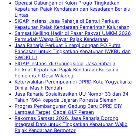
Operasi Gabungan di Kulon Progo Tingkatkan
Kepatuhan Pajak Kendaraan dan Kesadaran Berlalu
Lintas
SIGAP Instansi Jasa Raharja di Bantul Perkuat
Kepatuhan Pajak Kendaraan Pemerintah Kalurahan
Samsat Keliling Hadir di Pasar Rakyat UMKM 2026,
Permudah Warga Bayar Pajak Kendaraan
Jasa Raharja Perkuat Sinergi dengan PO Putra
Pancasari untuk Tingkatkan Kepatuhan IWKBU dan
SWDKLLJ
SIGAP Instansi di Gunungkidul, Jasa Raharja
Perkuat Kepatuhan Pajak Kendaraan Bersama
Pemerintah Desa Wiladeg
Keterwakilan Perempuan di DPRD Kota Yogyakarta
Dinilai Masih Rendah
Jasa Raharja Sosialisasikan UU Nomor 33 dan 34
Tahun 1964 kepada Jajaran Polresta Sleman
Progres Pembangunan Gedung Baru DPRD DIY
Lampaui Target, Capai 81,7 Persen
Rakornas Samsat 2026, Jasa Raharja Dorong
Integrasi Data untuk Tingkatkan Kepatuhan Wajib
Pajak Kendaraan Bermotor