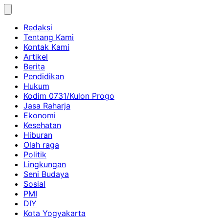
Skip
to
Redaksi
content
Tentang Kami
Kontak Kami
Artikel
Berita
Pendidikan
Hukum
Kodim 0731/Kulon Progo
Jasa Raharja
Ekonomi
Kesehatan
Hiburan
Olah raga
Politik
Lingkungan
Seni Budaya
Sosial
PMI
DIY
Kota Yogyakarta