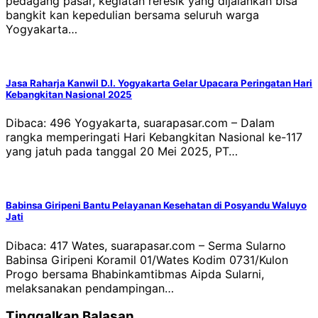
pedagang pasar, kegiatan reresik yang dijalankan bisa
bangkit kan kepedulian bersama seluruh warga
Yogyakarta…
Jasa Raharja Kanwil D.I. Yogyakarta Gelar Upacara Peringatan Hari
Kebangkitan Nasional 2025
Dibaca: 496 Yogyakarta, suarapasar.com – Dalam
rangka memperingati Hari Kebangkitan Nasional ke-117
yang jatuh pada tanggal 20 Mei 2025, PT…
Babinsa Giripeni Bantu Pelayanan Kesehatan di Posyandu Waluyo
Jati
Dibaca: 417 Wates, suarapasar.com – Serma Sularno
Babinsa Giripeni Koramil 01/Wates Kodim 0731/Kulon
Progo bersama Bhabinkamtibmas Aipda Sularni,
melaksanakan pendampingan…
Tinggalkan Balasan