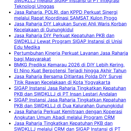
SWDKLLJ melalui SIGAP Instansi di PT Integrasi
Teknologi Unggas
Jasa Raharja, POLRI, dan KPPD Perkuat Sinergi
melalui Rapat Koordinasi SAMSAT Kulon Progo
Jasa Raharja DIY Lakukan Survei Ahli Waris Korban
Kecelakaan di Gunungkidul
Jasa Raharja DIY Perkuat Kepatuhan PKB dan
SWDKLLJ Lewat Program SIGAP Instansi di Unisi
Edu Medika
Pertumbuhan Kinerja Perkuat Layanan Jasa Raharja
bagi Masyarakat
BMKG Prediksi Kemarau 2026 di DIY Lebih Kering,
El Nino Kuat Berpotensi Terjadi hingga Akhir Tahun
Jasa Raharja Bersama Ditlantas Polda DIY Survei
Titik Rawan Kecelakaan di Kota Yogyakarta
SIGAP Instansi Jasa Raharja Tingkatkan Kepatuhan
PKB dan SWDKLLJ di PT Insan Lestari Andalan
SIGAP Instansi Jasa Raharja Tingkatkan Kepatuhan
PKB dan SWDKLLJ di Dua Kalurahan Gunungkidul
Jasa Raharja Perkuat Kemitraan dengan Koperasi
Angkutan Umum Abadi melalui Program CRM
Jasa Raharja Tingkatkan Kepatuhan PKB dan
SWDKLLJ melalui CRM dan SIGAP Instansi di PT