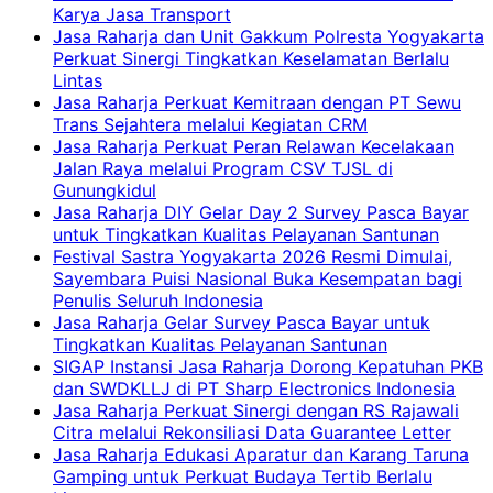
Karya Jasa Transport
Jasa Raharja dan Unit Gakkum Polresta Yogyakarta
Perkuat Sinergi Tingkatkan Keselamatan Berlalu
Lintas
Jasa Raharja Perkuat Kemitraan dengan PT Sewu
Trans Sejahtera melalui Kegiatan CRM
Jasa Raharja Perkuat Peran Relawan Kecelakaan
Jalan Raya melalui Program CSV TJSL di
Gunungkidul
Jasa Raharja DIY Gelar Day 2 Survey Pasca Bayar
untuk Tingkatkan Kualitas Pelayanan Santunan
Festival Sastra Yogyakarta 2026 Resmi Dimulai,
Sayembara Puisi Nasional Buka Kesempatan bagi
Penulis Seluruh Indonesia
Jasa Raharja Gelar Survey Pasca Bayar untuk
Tingkatkan Kualitas Pelayanan Santunan
SIGAP Instansi Jasa Raharja Dorong Kepatuhan PKB
dan SWDKLLJ di PT Sharp Electronics Indonesia
Jasa Raharja Perkuat Sinergi dengan RS Rajawali
Citra melalui Rekonsiliasi Data Guarantee Letter
Jasa Raharja Edukasi Aparatur dan Karang Taruna
Gamping untuk Perkuat Budaya Tertib Berlalu