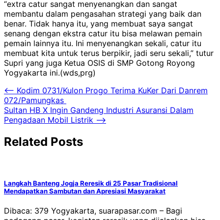
“extra catur sangat menyenangkan dan sangat
membantu dalam pengasahan strategi yang baik dan
benar. Tidak hanya itu, yang membuat saya sangat
senang dengan ekstra catur itu bisa melawan pemain
pemain lainnya itu. Ini menyenangkan sekali, catur itu
membuat kita untuk terus berpikir, jadi seru sekali,” tutur
Supri yang juga Ketua OSIS di SMP Gotong Royong
Yogyakarta ini.(wds,prg)
Navigasi
⟵
Kodim 0731/Kulon Progo Terima KuKer Dari Danrem
072/Pamungkas
pos
Sultan HB X Ingin Gandeng Industri Asuransi Dalam
Pengadaan Mobil Listrik
⟶
Related Posts
Langkah Banteng Jogja Reresik di 25 Pasar Tradisional
Mendapatkan Sambutan dan Apresiasi Masyarakat
Dibaca: 379 Yogyakarta, suarapasar.com – Bagi