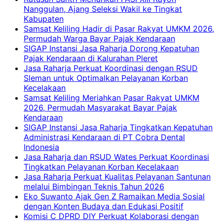
Nanggulan, Ajang Seleksi Wakil ke Tingkat
Kabupaten
Samsat Keliling Hadir di Pasar Rakyat UMKM 2026,
Permudah Warga Bayar Pajak Kendaraan
SIGAP Instansi Jasa Raharja Dorong Kepatuhan
Pajak Kendaraan di Kalurahan Pleret
Jasa Raharja Perkuat Koordinasi dengan RSUD
Sleman untuk Optimalkan Pelayanan Korban
Kecelakaan
Samsat Keliling Meriahkan Pasar Rakyat UMKM
2026, Permudah Masyarakat Bayar Pajak
Kendaraan
SIGAP Instansi Jasa Raharja Tingkatkan Kepatuhan
Administrasi Kendaraan di PT Cobra Dental
Indonesia
Jasa Raharja dan RSUD Wates Perkuat Koordinasi
Tingkatkan Pelayanan Korban Kecelakaan
Jasa Raharja Perkuat Kualitas Pelayanan Santunan
melalui Bimbingan Teknis Tahun 2026
Eko Suwanto Ajak Gen Z Ramaikan Media Sosial
dengan Konten Budaya dan Edukasi Positif
Komisi C DPRD DIY Perkuat Kolaborasi dengan