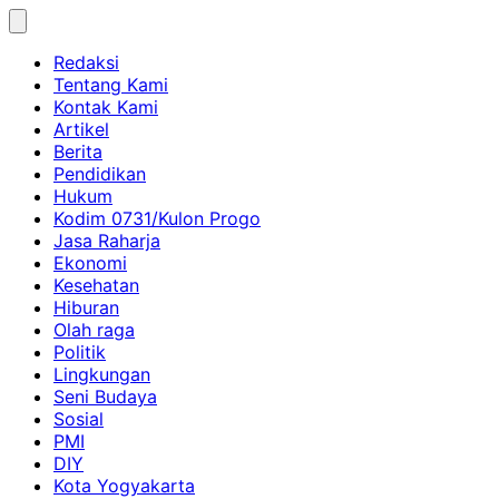
Skip
to
Redaksi
content
Tentang Kami
Kontak Kami
Artikel
Berita
Pendidikan
Hukum
Kodim 0731/Kulon Progo
Jasa Raharja
Ekonomi
Kesehatan
Hiburan
Olah raga
Politik
Lingkungan
Seni Budaya
Sosial
PMI
DIY
Kota Yogyakarta