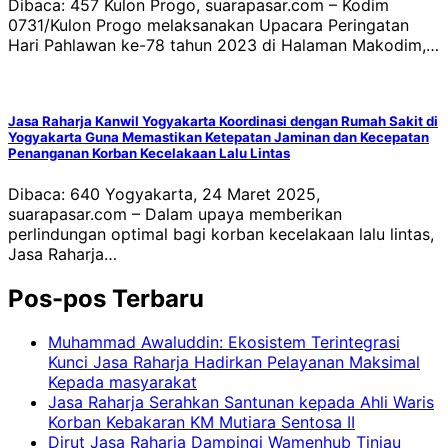
Dibaca: 457 Kulon Progo, suarapasar.com – Kodim
0731/Kulon Progo melaksanakan Upacara Peringatan
Hari Pahlawan ke-78 tahun 2023 di Halaman Makodim,…
Jasa Raharja Kanwil Yogyakarta Koordinasi dengan Rumah Sakit di
Yogyakarta Guna Memastikan Ketepatan Jaminan dan Kecepatan
Penanganan Korban Kecelakaan Lalu Lintas
Dibaca: 640 Yogyakarta, 24 Maret 2025,
suarapasar.com – Dalam upaya memberikan
perlindungan optimal bagi korban kecelakaan lalu lintas,
Jasa Raharja…
Pos-pos Terbaru
Muhammad Awaluddin: Ekosistem Terintegrasi
Kunci Jasa Raharja Hadirkan Pelayanan Maksimal
Kepada masyarakat
Jasa Raharja Serahkan Santunan kepada Ahli Waris
Korban Kebakaran KM Mutiara Sentosa II
Dirut Jasa Raharja Dampingi Wamenhub Tinjau