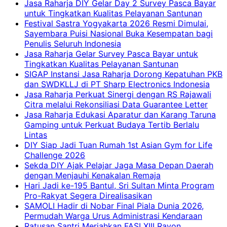
Jasa Raharja DIY Gelar Day 2 Survey Pasca Bayar
untuk Tingkatkan Kualitas Pelayanan Santunan
Festival Sastra Yogyakarta 2026 Resmi Dimulai,
Sayembara Puisi Nasional Buka Kesempatan bagi
Penulis Seluruh Indonesia
Jasa Raharja Gelar Survey Pasca Bayar untuk
Tingkatkan Kualitas Pelayanan Santunan
SIGAP Instansi Jasa Raharja Dorong Kepatuhan PKB
dan SWDKLLJ di PT Sharp Electronics Indonesia
Jasa Raharja Perkuat Sinergi dengan RS Rajawali
Citra melalui Rekonsiliasi Data Guarantee Letter
Jasa Raharja Edukasi Aparatur dan Karang Taruna
Gamping untuk Perkuat Budaya Tertib Berlalu
Lintas
DIY Siap Jadi Tuan Rumah 1st Asian Gym for Life
Challenge 2026
Sekda DIY Ajak Pelajar Jaga Masa Depan Daerah
dengan Menjauhi Kenakalan Remaja
Hari Jadi ke-195 Bantul, Sri Sultan Minta Program
Pro-Rakyat Segera Direalisasikan
SAMOLI Hadir di Nobar Final Piala Dunia 2026,
Permudah Warga Urus Administrasi Kendaraan
Ratusan Santri Meriahkan FASI XIII Rayon