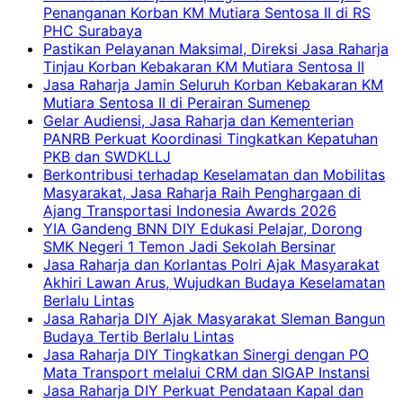
Penanganan Korban KM Mutiara Sentosa II di RS
PHC Surabaya
Pastikan Pelayanan Maksimal, Direksi Jasa Raharja
Tinjau Korban Kebakaran KM Mutiara Sentosa II
Jasa Raharja Jamin Seluruh Korban Kebakaran KM
Mutiara Sentosa II di Perairan Sumenep
Gelar Audiensi, Jasa Raharja dan Kementerian
PANRB Perkuat Koordinasi Tingkatkan Kepatuhan
PKB dan SWDKLLJ
Berkontribusi terhadap Keselamatan dan Mobilitas
Masyarakat, Jasa Raharja Raih Penghargaan di
Ajang Transportasi Indonesia Awards 2026
YIA Gandeng BNN DIY Edukasi Pelajar, Dorong
SMK Negeri 1 Temon Jadi Sekolah Bersinar
Jasa Raharja dan Korlantas Polri Ajak Masyarakat
Akhiri Lawan Arus, Wujudkan Budaya Keselamatan
Berlalu Lintas
Jasa Raharja DIY Ajak Masyarakat Sleman Bangun
Budaya Tertib Berlalu Lintas
Jasa Raharja DIY Tingkatkan Sinergi dengan PO
Mata Transport melalui CRM dan SIGAP Instansi
Jasa Raharja DIY Perkuat Pendataan Kapal dan