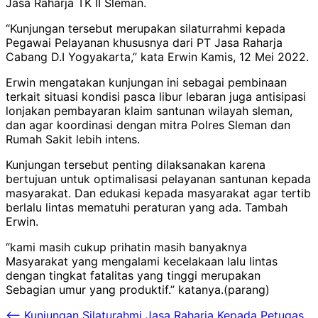
Jasa Raharja TK II Sleman.
“Kunjungan tersebut merupakan silaturrahmi kepada
Pegawai Pelayanan khususnya dari PT Jasa Raharja
Cabang D.I Yogyakarta,” kata Erwin Kamis, 12 Mei 2022.
Erwin mengatakan kunjungan ini sebagai pembinaan
terkait situasi kondisi pasca libur lebaran juga antisipasi
lonjakan pembayaran klaim santunan wilayah sleman,
dan agar koordinasi dengan mitra Polres Sleman dan
Rumah Sakit lebih intens.
Kunjungan tersebut penting dilaksanakan karena
bertujuan untuk optimalisasi pelayanan santunan kepada
masyarakat. Dan edukasi kepada masyarakat agar tertib
berlalu lintas mematuhi peraturan yang ada. Tambah
Erwin.
“kami masih cukup prihatin masih banyaknya
Masyarakat yang mengalami kecelakaan lalu lintas
dengan tingkat fatalitas yang tinggi merupakan
Sebagian umur yang produktif.” katanya.(parang)
Navigasi
⟵
Kunjungan Silaturahmi Jasa Raharja Kepada Petugas