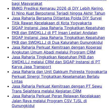
bagi Masyarakat
BMKG Prediksi Kemarau 2026 di DIY Lebih Kering,
El Nino Kuat Berpotensi Terjadi hingga Akhir Tahun
Jasa Raharja Bersama Ditlantas Polda DIY Survei
Titik Rawan Kecelakaan di Kota Yogyakarta
SIGAP Instansi Jasa Raharja Tingkatkan Kepatuhan
PKB dan SWDKLLJ di PT Insan Lestari Andalan
SIGAP Instansi Jasa Raharja Tingkatkan Kepatuhan
PKB dan SWDKLLJ di Dua Kalurahan Gunungkidul
Jasa Raharja Perkuat Kemitraan dengan Koperasi
Angkutan Umum Abadi melalui Program CRM
Jasa Raharja Tingkatkan Kepatuhan PKB dan
SWDKLLJ melalui CRM dan SIGAP Instansi di PT
Karya Jasa Transport
Jasa Raharja dan Unit Gakkum Polresta Yogyakarta
Perkuat Sinergi Tingkatkan Keselamatan Berlalu
Lintas
Jasa Raharja Perkuat Kemitraan dengan PT Sewu
Trans Sejahtera melalui Kegiatan CRM
Jasa Raharja Perkuat Peran Relawan Kecelakaan
Jalan Raya melalui Program CSV TJSL di
Gunungkidul