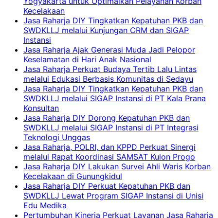
Yogyakarta untuk Optimalkan Pelayanan Korban
Kecelakaan
Jasa Raharja DIY Tingkatkan Kepatuhan PKB dan
SWDKLLJ melalui Kunjungan CRM dan SIGAP
Instansi
Jasa Raharja Ajak Generasi Muda Jadi Pelopor
Keselamatan di Hari Anak Nasional
Jasa Raharja Perkuat Budaya Tertib Lalu Lintas
melalui Edukasi Berbasis Komunitas di Sedayu
Jasa Raharja DIY Tingkatkan Kepatuhan PKB dan
SWDKLLJ melalui SIGAP Instansi di PT Kala Prana
Konsultan
Jasa Raharja DIY Dorong Kepatuhan PKB dan
SWDKLLJ melalui SIGAP Instansi di PT Integrasi
Teknologi Unggas
Jasa Raharja, POLRI, dan KPPD Perkuat Sinergi
melalui Rapat Koordinasi SAMSAT Kulon Progo
Jasa Raharja DIY Lakukan Survei Ahli Waris Korban
Kecelakaan di Gunungkidul
Jasa Raharja DIY Perkuat Kepatuhan PKB dan
SWDKLLJ Lewat Program SIGAP Instansi di Unisi
Edu Medika
Pertumbuhan Kinerja Perkuat Layanan Jasa Raharja