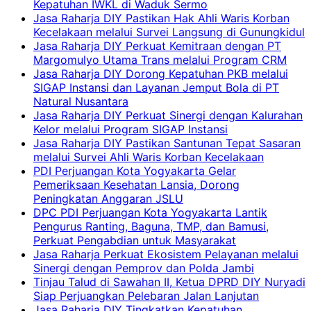
Kepatuhan IWKL di Waduk Sermo
Jasa Raharja DIY Pastikan Hak Ahli Waris Korban
Kecelakaan melalui Survei Langsung di Gunungkidul
Jasa Raharja DIY Perkuat Kemitraan dengan PT
Margomulyo Utama Trans melalui Program CRM
Jasa Raharja DIY Dorong Kepatuhan PKB melalui
SIGAP Instansi dan Layanan Jemput Bola di PT
Natural Nusantara
Jasa Raharja DIY Perkuat Sinergi dengan Kalurahan
Kelor melalui Program SIGAP Instansi
Jasa Raharja DIY Pastikan Santunan Tepat Sasaran
melalui Survei Ahli Waris Korban Kecelakaan
PDI Perjuangan Kota Yogyakarta Gelar
Pemeriksaan Kesehatan Lansia, Dorong
Peningkatan Anggaran JSLU
DPC PDI Perjuangan Kota Yogyakarta Lantik
Pengurus Ranting, Baguna, TMP, dan Bamusi,
Perkuat Pengabdian untuk Masyarakat
Jasa Raharja Perkuat Ekosistem Pelayanan melalui
Sinergi dengan Pemprov dan Polda Jambi
Tinjau Talud di Sawahan II, Ketua DPRD DIY Nuryadi
Siap Perjuangkan Pelebaran Jalan Lanjutan
Jasa Raharja DIY Tingkatkan Kepatuhan