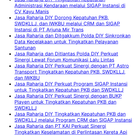
Administrasi Kendaraan melalui SIGAP Instansi di
CV Kayu Manis
Jasa Raharja DIY Dorong Kepatuhan PKB,
SWDKLLJ, dan IWKBU melalui CRM dan SIGAP
Instansi di PT Arjuna Mir Trans
Jasa Raharja dan Ditgakkum Polda DIY Sinkronkan
Data Kecelakaan untuk Tingkatkan Pelayanan
Santunan
Jasa Raharja dan Ditlantas Polda DIY Perkuat
Sinergi Lewat Forum Komunikasi Lalu Lintas
Jasa Raharja DIY Perkuat Sinergi dengan PT Astro
Transport Tingkatkan Kepatuhan PKB, SWDKLLJ,
dan IWKBU
Jasa Raharja DIY Perkuat Program SIGAP Instansi
untuk Tingkatkan Kepatuhan PKB dan SWDKLLJ
Jasa Raharja DIY Perkuat Sinergi dengan BUKP
Playen untuk Tingkatkan Kepatuhan PKB dan
SWDKLLJ
Jasa Raharja DIY Tingkatkan Kepatuhan PKB dan
SWDKLLJ melalui Program CRM dan SIGAP Instansi
Jasa Raharja dan PT KAI Perkuat Sinergi
Tingkatkan Keselamatan di Perlintasan Kereta Api