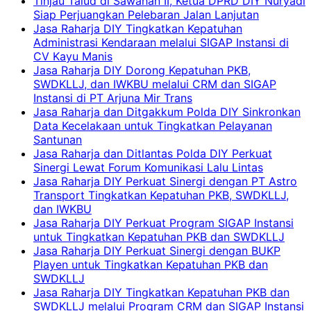
Tinjau Talud di Sawahan II, Ketua DPRD DIY Nuryadi
Siap Perjuangkan Pelebaran Jalan Lanjutan
Jasa Raharja DIY Tingkatkan Kepatuhan
Administrasi Kendaraan melalui SIGAP Instansi di
CV Kayu Manis
Jasa Raharja DIY Dorong Kepatuhan PKB,
SWDKLLJ, dan IWKBU melalui CRM dan SIGAP
Instansi di PT Arjuna Mir Trans
Jasa Raharja dan Ditgakkum Polda DIY Sinkronkan
Data Kecelakaan untuk Tingkatkan Pelayanan
Santunan
Jasa Raharja dan Ditlantas Polda DIY Perkuat
Sinergi Lewat Forum Komunikasi Lalu Lintas
Jasa Raharja DIY Perkuat Sinergi dengan PT Astro
Transport Tingkatkan Kepatuhan PKB, SWDKLLJ,
dan IWKBU
Jasa Raharja DIY Perkuat Program SIGAP Instansi
untuk Tingkatkan Kepatuhan PKB dan SWDKLLJ
Jasa Raharja DIY Perkuat Sinergi dengan BUKP
Playen untuk Tingkatkan Kepatuhan PKB dan
SWDKLLJ
Jasa Raharja DIY Tingkatkan Kepatuhan PKB dan
SWDKLLJ melalui Program CRM dan SIGAP Instansi