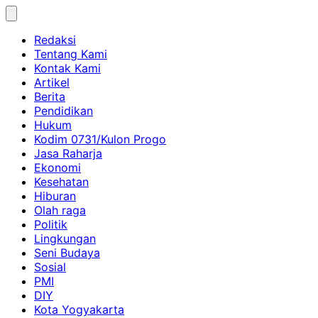
Skip
to
Redaksi
content
Tentang Kami
Kontak Kami
Artikel
Berita
Pendidikan
Hukum
Kodim 0731/Kulon Progo
Jasa Raharja
Ekonomi
Kesehatan
Hiburan
Olah raga
Politik
Lingkungan
Seni Budaya
Sosial
PMI
DIY
Kota Yogyakarta