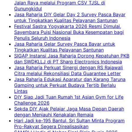
Jalan Raya melalui Program CSV TJSL di
Gunungkidul
Jasa Raharja DIY Gelar Day 2 Survey Pasca Bayar
untuk Tingkatkan Kualitas Pelayanan Santunan
Festival Sastra Yogyakarta 2026 Resmi Dimulai,
Sayembara Puisi Nasional Buka Kesempatan bagi
Penulis Seluruh Indonesia
Jasa Raharja Gelar Survey Pasca Bayar untuk
Tingkatkan Kualitas Pelayanan Santunan
SIGAP Instansi Jasa Raharja Dorong Kepatuhan PKB
dan SWDKLLJ di PT Sharp Electronics Indonesia
Jasa Raharja Perkuat Sinergi dengan RS Rajawali
Citra melalui Rekonsiliasi Data Guarantee Letter
Jasa Raharja Edukasi Aparatur dan Karang Taruna
Gamping untuk Perkuat Budaya Tertib Berlalu
Lintas
DIY Siap Jadi Tuan Rumah 1st Asian Gym for Life
Challenge 2026
Sekda DIY Ajak Pelajar Jaga Masa Depan Daerah
dengan Menjauhi Kenakalan Remaja
Hari Jadi ke-195 Bantul, Sri Sultan Minta Program
Pro-Rakyat Segera Direalisasikan