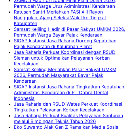
SAMOLI Hadir di Nobar Final Piala Dunia 2026,
Permudah Warga Urus Administrasi Kendaraan
Ratusan Santri Meriahkan FASI XIII Rayon
Nanggulan, Ajang Seleksi Wakil ke Tingkat
Kabupaten
Samsat Keliling Hadir di Pasar Rakyat UMKM 2026,
Permudah Warga Bayar Pajak Kendaraan
SIGAP Instansi Jasa Raharja Dorong Kepatuhan
Pajak Kendaraan di Kalurahan Pleret
Jasa Raharja Perkuat Koordinasi dengan RSUD
Sleman untuk Optimalkan Pelayanan Korban
Kecelakaan
Samsat Keliling Meriahkan Pasar Rakyat UMKM
2026, Permudah Masyarakat Bayar Pajak
Kendaraan
SIGAP Instansi Jasa Raharja Tingkatkan Kepatuhan
Administrasi Kendaraan di PT Cobra Dental
Indonesia
Jasa Raharja dan RSUD Wates Perkuat Koordinasi
Tingkatkan Pelayanan Korban Kecelakaan
Jasa Raharja Perkuat Kualitas Pelayanan Santunan
melalui Bimbingan Teknis Tahun 2026
Eko Suwanto Ajak Gen Z Ramaikan Media Sosial