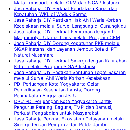
Mata Transport melalui CRM dan SIGAP Instansi
Jasa Raharja DIY Perkuat Pendataan Kapal dan
Kepatuhan IWKL di Waduk Sermo
Jasa Raharja DIY Pastikan Hak Ahli Waris Korban
Kecelakaan melalui Survei Langsung di Gunungkidul
Jasa Raharja DIY Perkuat Kemitraan dengan PT
Margomulyo Utama Trans melalui Program CRM
Jasa Raharja DIY Dorong Kepatuhan PKB melalui
SIGAP Instansi dan Layanan Jemput Bola di PT
Natural Nusantara
Jasa Raharja DIY Perkuat Sinergi dengan Kalurahan
Kelor melalui Program SIGAP Instansi
Jasa Raharja DIY Pastikan Santunan Tepat Sasaran
melalui Survei Ahli Waris Korban Kecelakaan
PDI Perjuangan Kota Yogyakarta Gelar
Pemeriksaan Kesehatan Lansia, Dorong
Peningkatan Anggaran JSLU
DPC PDI Perjuangan Kota Yogyakarta Lantik
Pengurus Ranting, Baguna, TMP, dan Bamusi,
Perkuat Pengabdian untuk Masyarakat
Jasa Raharja Perkuat Ekosistem Pelayanan melalui
Sinergi dengan Pemprov dan Polda Jambi