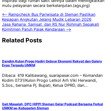
inspirasi bagi rumah sakit lainnya dalam meningkatkan
mutu pelayanan secara berkelanjutan.(ags,prg)
Navigasi
⟵
Rampcheck Bus Pariwisata di Sleman Pastikan
Kesiapan Angkutan Jelang Mudik Lebaran 2026
pos
Jasa Raharja, Samsat, dan RS Nur Rohmah Sepakati
Komitmen Patuh Pajak Kendaraan
⟶
Related Posts
Dandim Kulon Progo Hadiri Gebyar Ekonomi Rakyat dan Galery
Expo Terpadu UMKM
Dibaca: 419 Kalibawang, suarapasar.com – Komandan
Kodim 0731/Kulon Progo Letkol Arh Viki Herwandi,
S.Sos., bersama Pj. Bupati, Ketua DPRD, dan…
Gali Masalah, DPC HIPPI Sleman Gelar Podcast Bersama Forkal
UMKM se-Kabupaten Sleman