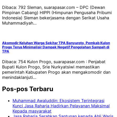
Dibaca: 792 Sleman, suarapasar.com – DPC (Dewan
Pimpinan Cabang) HIPPI (Himpunan Pengusaha Pribumi
Indonesia) Sleman bekerjasama dengan Serikat Usaha
Muhammadiyah…
Akomodir Keluhan Warga Sekitar TPA Banyuroto, Pemkab Kulon
Progo Terus Minimalisir Dampak Negatif Pengolahan Sampah di
TPA
Dibaca: 754 Kulon Progo, suarapasar.com : Penjabat
Bupati Kulon Progo, Srie Nurkyatsiwi memastikan
pemerintah Kabupaten Progo akan mengakomodir dan
menindaklanjuti…
Pos-pos Terbaru
Muhammad Awaluddin: Ekosistem Terintegrasi
Kunci Jasa Raharja Hadirkan Pelayanan Maksimal
Kepada masyarakat
Jasa Raharja Serahkan Santunan kepada Ahli Waris