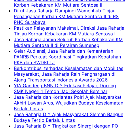
Korban Kebakaran KM Mutiara Sentosa II
Dirut Jasa Raharja Dampingi Wamenhub Tinjau
Penanganan Korban KM Mutiara Sentosa II di RS
PHC Surabaya
Pastikan Pelayanan Maksimal, Direksi Jasa Raharja
Tinjau Korban Kebakaran KM Mutiara Sentosa II
Jasa Raharja Jamin Seluruh Korban Kebakaran KM
Mutiara Sentosa II di Perairan Sumenep
Gelar Audiensi, Jasa Raharja dan Kementerian
PANRB Perkuat Koordinasi Tingkatkan Kepatuhan
PKB dan SWDKLLJ
Berkontribusi terhadap Keselamatan dan Mobilitas
Masyarakat, Jasa Raharja Raih Penghargaan di
Ajang Transportasi Indonesia Awards 2026
YIA Gandeng BNN DIY Edukasi Pelajar, Dorong
SMK Negeri 1 Temon Jadi Sekolah Bersinar
Jasa Raharja dan Korlantas Polri Ajak Masyarakat
Akhiri Lawan Arus, Wujudkan Budaya Keselamatan
Berlalu Lintas
Jasa Raharja DIY Ajak Masyarakat Sleman Bangun
Budaya Tertib Berlalu Lintas
Jasa Raharja DIY Tingkatkan Sinergi dengan PO