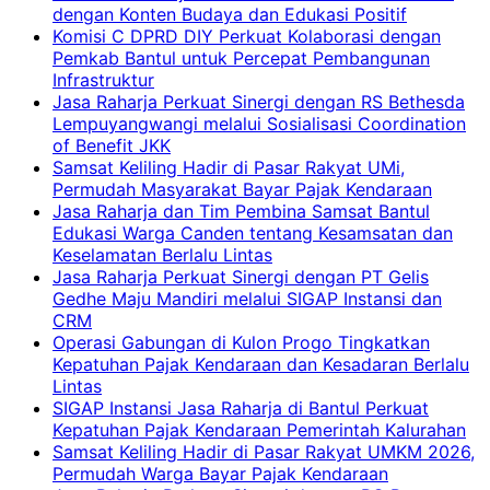
dengan Konten Budaya dan Edukasi Positif
Komisi C DPRD DIY Perkuat Kolaborasi dengan
Pemkab Bantul untuk Percepat Pembangunan
Infrastruktur
Jasa Raharja Perkuat Sinergi dengan RS Bethesda
Lempuyangwangi melalui Sosialisasi Coordination
of Benefit JKK
Samsat Keliling Hadir di Pasar Rakyat UMi,
Permudah Masyarakat Bayar Pajak Kendaraan
Jasa Raharja dan Tim Pembina Samsat Bantul
Edukasi Warga Canden tentang Kesamsatan dan
Keselamatan Berlalu Lintas
Jasa Raharja Perkuat Sinergi dengan PT Gelis
Gedhe Maju Mandiri melalui SIGAP Instansi dan
CRM
Operasi Gabungan di Kulon Progo Tingkatkan
Kepatuhan Pajak Kendaraan dan Kesadaran Berlalu
Lintas
SIGAP Instansi Jasa Raharja di Bantul Perkuat
Kepatuhan Pajak Kendaraan Pemerintah Kalurahan
Samsat Keliling Hadir di Pasar Rakyat UMKM 2026,
Permudah Warga Bayar Pajak Kendaraan