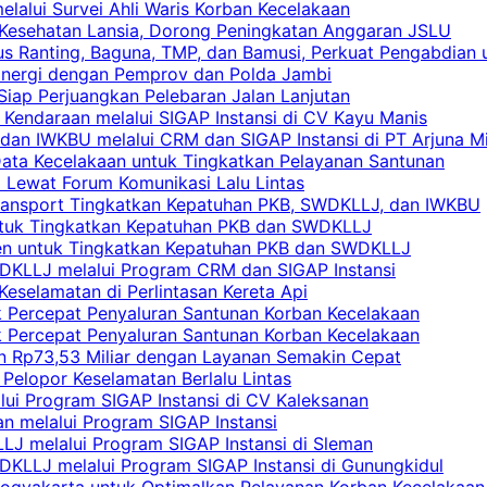
elalui Survei Ahli Waris Korban Kecelakaan
 Kesehatan Lansia, Dorong Peningkatan Anggaran JSLU
s Ranting, Baguna, TMP, dan Bamusi, Perkuat Pengabdian 
Sinergi dengan Pemprov dan Polda Jambi
 Siap Perjuangkan Pelebaran Jalan Lanjutan
 Kendaraan melalui SIGAP Instansi di CV Kayu Manis
an IWKBU melalui CRM dan SIGAP Instansi di PT Arjuna Mi
Data Kecelakaan untuk Tingkatkan Pelayanan Santunan
i Lewat Forum Komunikasi Lalu Lintas
 Transport Tingkatkan Kepatuhan PKB, SWDKLLJ, dan IWKBU
untuk Tingkatkan Kepatuhan PKB dan SWDKLLJ
yen untuk Tingkatkan Kepatuhan PKB dan SWDKLLJ
DKLLJ melalui Program CRM dan SIGAP Instansi
Keselamatan di Perlintasan Kereta Api
uk Percepat Penyaluran Santunan Korban Kecelakaan
uk Percepat Penyaluran Santunan Korban Kecelakaan
an Rp73,53 Miliar dengan Layanan Semakin Cepat
Pelopor Keselamatan Berlalu Lintas
lui Program SIGAP Instansi di CV Kaleksanan
n melalui Program SIGAP Instansi
LJ melalui Program SIGAP Instansi di Sleman
KLLJ melalui Program SIGAP Instansi di Gunungkidul
Yogyakarta untuk Optimalkan Pelayanan Korban Kecelakaan