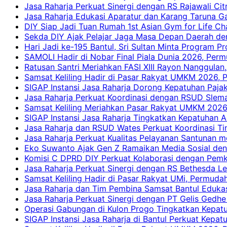
Jasa Raharja Perkuat Sinergi dengan RS Rajawali Citr
Jasa Raharja Edukasi Aparatur dan Karang Taruna Ga
DIY Siap Jadi Tuan Rumah 1st Asian Gym for Life Ch
Sekda DIY Ajak Pelajar Jaga Masa Depan Daerah de
Hari Jadi ke-195 Bantul, Sri Sultan Minta Program P
SAMOLI Hadir di Nobar Final Piala Dunia 2026, Per
Ratusan Santri Meriahkan FASI XIII Rayon Nanggulan,
Samsat Keliling Hadir di Pasar Rakyat UMKM 2026,
SIGAP Instansi Jasa Raharja Dorong Kepatuhan Pajak
Jasa Raharja Perkuat Koordinasi dengan RSUD Slem
Samsat Keliling Meriahkan Pasar Rakyat UMKM 2026
SIGAP Instansi Jasa Raharja Tingkatkan Kepatuhan A
Jasa Raharja dan RSUD Wates Perkuat Koordinasi T
Jasa Raharja Perkuat Kualitas Pelayanan Santunan m
Eko Suwanto Ajak Gen Z Ramaikan Media Sosial den
Komisi C DPRD DIY Perkuat Kolaborasi dengan Pemk
Jasa Raharja Perkuat Sinergi dengan RS Bethesda Le
Samsat Keliling Hadir di Pasar Rakyat UMi, Permud
Jasa Raharja dan Tim Pembina Samsat Bantul Edukas
Jasa Raharja Perkuat Sinergi dengan PT Gelis Gedhe
Operasi Gabungan di Kulon Progo Tingkatkan Kepatu
SIGAP Instansi Jasa Raharja di Bantul Perkuat Kepa