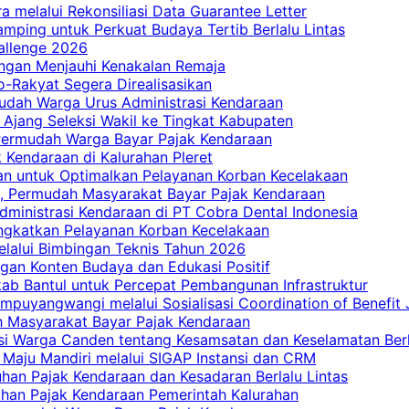
a melalui Rekonsiliasi Data Guarantee Letter
mping untuk Perkuat Budaya Tertib Berlalu Lintas
allenge 2026
ngan Menjauhi Kenakalan Remaja
ro-Rakyat Segera Direalisasikan
mudah Warga Urus Administrasi Kendaraan
 Ajang Seleksi Wakil ke Tingkat Kabupaten
 Permudah Warga Bayar Pajak Kendaraan
 Kendaraan di Kalurahan Pleret
an untuk Optimalkan Pelayanan Korban Kecelakaan
, Permudah Masyarakat Bayar Pajak Kendaraan
dministrasi Kendaraan di PT Cobra Dental Indonesia
ingkatkan Pelayanan Korban Kecelakaan
elalui Bimbingan Teknis Tahun 2026
gan Konten Budaya dan Edukasi Positif
ab Bantul untuk Percepat Pembangunan Infrastruktur
mpuyangwangi melalui Sosialisasi Coordination of Benefit
ah Masyarakat Bayar Pajak Kendaraan
i Warga Canden tentang Kesamsatan dan Keselamatan Berl
 Maju Mandiri melalui SIGAP Instansi dan CRM
han Pajak Kendaraan dan Kesadaran Berlalu Lintas
tuhan Pajak Kendaraan Pemerintah Kalurahan