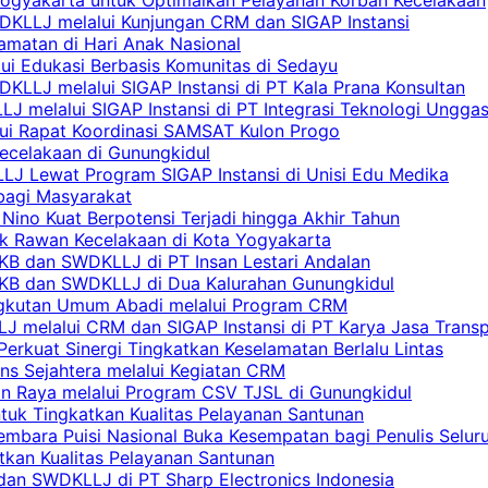
DKLLJ melalui Kunjungan CRM dan SIGAP Instansi
amatan di Hari Anak Nasional
lui Edukasi Berbasis Komunitas di Sedayu
KLLJ melalui SIGAP Instansi di PT Kala Prana Konsultan
 melalui SIGAP Instansi di PT Integrasi Teknologi Ungga
lui Rapat Koordinasi SAMSAT Kulon Progo
Kecelakaan di Gunungkidul
LJ Lewat Program SIGAP Instansi di Unisi Edu Medika
bagi Masyarakat
Nino Kuat Berpotensi Terjadi hingga Akhir Tahun
tik Rawan Kecelakaan di Kota Yogyakarta
PKB dan SWDKLLJ di PT Insan Lestari Andalan
 PKB dan SWDKLLJ di Dua Kalurahan Gunungkidul
Angkutan Umum Abadi melalui Program CRM
 melalui CRM dan SIGAP Instansi di PT Karya Jasa Trans
erkuat Sinergi Tingkatkan Keselamatan Berlalu Lintas
ns Sejahtera melalui Kegiatan CRM
an Raya melalui Program CSV TJSL di Gunungkidul
tuk Tingkatkan Kualitas Pelayanan Santunan
embara Puisi Nasional Buka Kesempatan bagi Penulis Selur
tkan Kualitas Pelayanan Santunan
dan SWDKLLJ di PT Sharp Electronics Indonesia