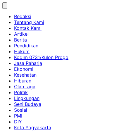
Skip
to
Redaksi
content
Tentang Kami
Kontak Kami
Artikel
Berita
Pendidikan
Hukum
Kodim 0731/Kulon Progo
Jasa Raharja
Ekonomi
Kesehatan
Hiburan
Olah raga
Politik
Lingkungan
Seni Budaya
Sosial
PMI
DIY
Kota Yogyakarta