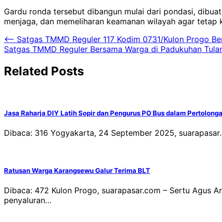
Gardu ronda tersebut dibangun mulai dari pondasi, dibu
menjaga, dan memeliharan keamanan wilayah agar tetap k
Navigasi
⟵
Satgas TMMD Reguler 117 Kodim 0731/Kulon Progo Ber
Satgas TMMD Reguler Bersama Warga di Padukuhan Tulan
pos
Related Posts
Jasa Raharja DIY Latih Sopir dan Pengurus PO Bus dalam Pertolong
Dibaca: 316 Yogyakarta, 24 September 2025, suarapasar
Ratusan Warga Karangsewu Galur Terima BLT
Dibaca: 472 Kulon Progo, suarapasar.com – Sertu Agus 
penyaluran…