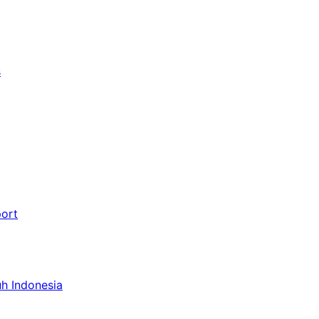
s
port
uh Indonesia