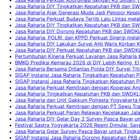
Jasa Raharja DIY Tingkatkan Kepatuhan PKB dan SW
Jasa Raharja Ajak Generasi Muda Jadi Pelopor Kesel
Jasa Raharja Perkuat Budaya Tertib Lalu Lintas mela
Jasa Raharja DIY Tingkatkan Kepatuhan PKB dan SWD
Jasa Raharja DIY Dorong Kepatuhan PKB dan SWDKLLJ
Jasa Raharja, POLRI, dan KPPD Perkuat Sinergi mela
Jasa Raharja DIY Lakukan Survei Ahli Waris Korban 
Jasa Raharja DIY Perkuat Kepatuhan PKB dan SWDKL
Pertumbuhan Kinerja Perkuat Layanan Jasa Raharja 
BMKG Prediksi Kemarau 2026 di DIY Lebih Kering, El 
Jasa Raharja Bersama Ditlantas Polda DIY Survei Ti
SIGAP Instansi Jasa Raharja Tingkatkan Kepatuhan 
SIGAP Instansi Jasa Raharja Tingkatkan Kepatuhan
Jasa Raharja Perkuat Kemitraan dengan Koperasi 
Jasa Raharja Tingkatkan Kepatuhan PKB dan SWDKLLJ
Jasa Raharja dan Unit Gakkum Polresta Yogyakarta P
Jasa Raharja Perkuat Kemitraan dengan PT Sewu Tra
Jasa Raharja Perkuat Peran Relawan Kecelakaan Jal
Jasa Raharja DIY Gelar Day 2 Survey Pasca Bayar un
Festival Sastra Yogyakarta 2026 Resmi Dimulai, Say
Jasa Raharja Gelar Survey Pasca Bayar untuk Tingka
SIGAP Instansi Jasa Raharja Dorong Kepatuhan PKB 