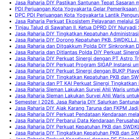
Jasa Raharja DIY Pastikan Santunan Tepat Sasaran m
PDI Perjuangan Kota Yogyakarta Gelar Pemeriksaan
DPC PDI Perjuangan Kota Yogyakarta Lantik Penguru
Jasa Raharja Perkuat Ekosistem Pelayanan melalui 
Tinjau Talud di Sawahan II, Ketua DPRD DIY Nuryadi
Jasa Raharja DIY Tingkatkan Kepatuhan Administrasi
Jasa Raharja DIY Dorong Kepatuhan PKB, SWDKLLJ, d
Jasa Raharja dan Ditgakkum Polda DIY Sinkronkan 
Jasa Raharja dan Ditlantas Polda DIY Perkuat Sinerg
Jasa Raharja DIY Perkuat Sinergi dengan PT Astro
Jasa Raharja DIY Perkuat Program SIGAP Instansi 
Jasa Raharja DIY Perkuat Sinergi dengan BUKP Pla
Jasa Raharja DIY Tingkatkan Kepatuhan PKB dan SW
Jasa Raharja dan PT KAI Perkuat Sinergi Tingkatkan 
Jasa Raharja Sleman Lakukan Survei Ahli Waris unt
Jasa Raharja Sleman Lakukan Survei Ahli Waris unt
Semester I 2026, Jasa Raharja DIY Salurkan Santun
Jasa Raharja DIY Ajak Karang Taruna dan FKPM Jadi 
Jasa Raharja DIY Perkuat Pendataan Kendaraan mela
Jasa Raharja DIY Perbarui Data Kendaraan Perusahaa
Jasa Raharja DIY Perkuat Kepatuhan PKB dan SWDKL
Jasa Raharja DIY Tingkatkan Kepatuhan PKB dan SWD
Jasa Raharja Perkuat Koordinasi dengan RS Siloam 