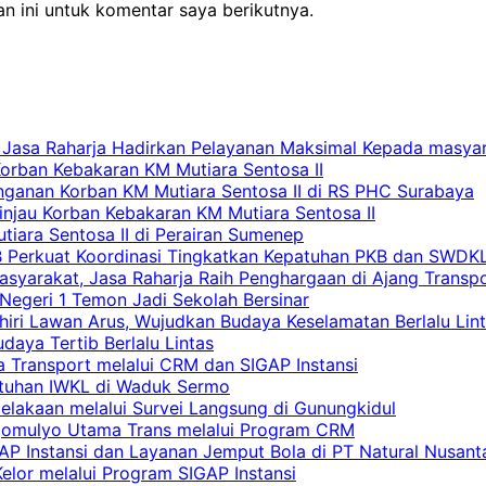
n ini untuk komentar saya berikutnya.
 Jasa Raharja Hadirkan Pelayanan Maksimal Kepada masya
Korban Kebakaran KM Mutiara Sentosa II
nganan Korban KM Mutiara Sentosa II di RS PHC Surabaya
Tinjau Korban Kebakaran KM Mutiara Sentosa II
iara Sentosa II di Perairan Sumenep
RB Perkuat Koordinasi Tingkatkan Kepatuhan PKB dan SWDK
asyarakat, Jasa Raharja Raih Penghargaan di Ajang Transp
egeri 1 Temon Jadi Sekolah Bersinar
khiri Lawan Arus, Wujudkan Budaya Keselamatan Berlalu Lin
aya Tertib Berlalu Lintas
a Transport melalui CRM dan SIGAP Instansi
atuhan IWKL di Waduk Sermo
celakaan melalui Survei Langsung di Gunungkidul
rgomulyo Utama Trans melalui Program CRM
AP Instansi dan Layanan Jemput Bola di PT Natural Nusant
elor melalui Program SIGAP Instansi