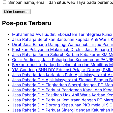
Simpan nama, email, dan situs web saya pada peramba
Pos-pos Terbaru
Muhammad Awaluddin: Ekosistem Terintegrasi Kunci
Jasa Raharja Serahkan Santunan kepada Ahli Waris 
Dirut Jasa Raharja Dampingi Wamenhub Tinjau Pena
Pastikan Pelayanan Maksimal, Direksi Jasa Raharja 
Jasa Raharja Jamin Seluruh Korban Kebakaran KM Mut
Gelar Audiensi, Jasa Raharja dan Kementerian PAN
Berkontribusi terhadap Keselamatan dan Mobilitas M
YIA Gandeng BNN DIY Edukasi Pelajar, Dorong SMK N
Jasa Raharja dan Korlantas Polri Ajak Masyarakat A
Jasa Raharja DIY Ajak Masyarakat Sleman Bangun Bud
Jasa Raharja DIY Tingkatkan Sinergi dengan PO Mat
Jasa Raharja DIY Perkuat Pendataan Kapal dan Kep
Jasa Raharja DIY Pastikan Hak Ahli Waris Korban Ke
Jasa Raharja DIY Perkuat Kemitraan dengan PT Ma
Jasa Raharja DIY Dorong Kepatuhan PKB melalui SIG
Jasa Raharja DIY Perkuat Sinergi dengan Kalurahan K