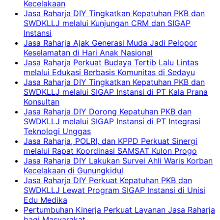
Kecelakaan
Jasa Raharja DIY Tingkatkan Kepatuhan PKB dan
SWDKLLJ melalui Kunjungan CRM dan SIGAP
Instansi
Jasa Raharja Ajak Generasi Muda Jadi Pelopor
Keselamatan di Hari Anak Nasional
Jasa Raharja Perkuat Budaya Tertib Lalu Lintas
melalui Edukasi Berbasis Komunitas di Sedayu
Jasa Raharja DIY Tingkatkan Kepatuhan PKB dan
SWDKLLJ melalui SIGAP Instansi di PT Kala Prana
Konsultan
Jasa Raharja DIY Dorong Kepatuhan PKB dan
SWDKLLJ melalui SIGAP Instansi di PT Integrasi
Teknologi Unggas
Jasa Raharja, POLRI, dan KPPD Perkuat Sinergi
melalui Rapat Koordinasi SAMSAT Kulon Progo
Jasa Raharja DIY Lakukan Survei Ahli Waris Korban
Kecelakaan di Gunungkidul
Jasa Raharja DIY Perkuat Kepatuhan PKB dan
SWDKLLJ Lewat Program SIGAP Instansi di Unisi
Edu Medika
Pertumbuhan Kinerja Perkuat Layanan Jasa Raharja
bagi Masyarakat