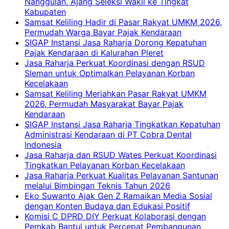
Nanggulan, Ajang Seleksi Wakil ke Tingkat
Kabupaten
Samsat Keliling Hadir di Pasar Rakyat UMKM 2026,
Permudah Warga Bayar Pajak Kendaraan
SIGAP Instansi Jasa Raharja Dorong Kepatuhan
Pajak Kendaraan di Kalurahan Pleret
Jasa Raharja Perkuat Koordinasi dengan RSUD
Sleman untuk Optimalkan Pelayanan Korban
Kecelakaan
Samsat Keliling Meriahkan Pasar Rakyat UMKM
2026, Permudah Masyarakat Bayar Pajak
Kendaraan
SIGAP Instansi Jasa Raharja Tingkatkan Kepatuhan
Administrasi Kendaraan di PT Cobra Dental
Indonesia
Jasa Raharja dan RSUD Wates Perkuat Koordinasi
Tingkatkan Pelayanan Korban Kecelakaan
Jasa Raharja Perkuat Kualitas Pelayanan Santunan
melalui Bimbingan Teknis Tahun 2026
Eko Suwanto Ajak Gen Z Ramaikan Media Sosial
dengan Konten Budaya dan Edukasi Positif
Komisi C DPRD DIY Perkuat Kolaborasi dengan
Pemkab Bantul untuk Percepat Pembangunan