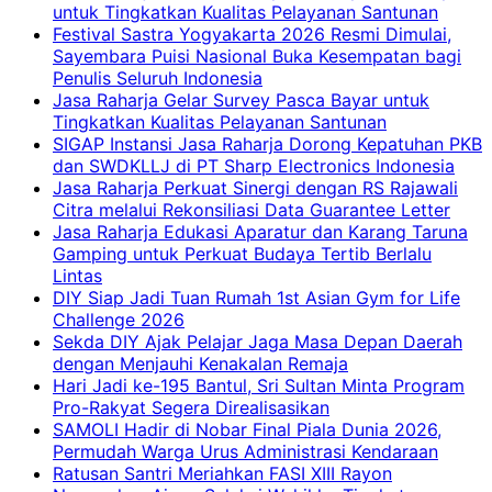
untuk Tingkatkan Kualitas Pelayanan Santunan
Festival Sastra Yogyakarta 2026 Resmi Dimulai,
Sayembara Puisi Nasional Buka Kesempatan bagi
Penulis Seluruh Indonesia
Jasa Raharja Gelar Survey Pasca Bayar untuk
Tingkatkan Kualitas Pelayanan Santunan
SIGAP Instansi Jasa Raharja Dorong Kepatuhan PKB
dan SWDKLLJ di PT Sharp Electronics Indonesia
Jasa Raharja Perkuat Sinergi dengan RS Rajawali
Citra melalui Rekonsiliasi Data Guarantee Letter
Jasa Raharja Edukasi Aparatur dan Karang Taruna
Gamping untuk Perkuat Budaya Tertib Berlalu
Lintas
DIY Siap Jadi Tuan Rumah 1st Asian Gym for Life
Challenge 2026
Sekda DIY Ajak Pelajar Jaga Masa Depan Daerah
dengan Menjauhi Kenakalan Remaja
Hari Jadi ke-195 Bantul, Sri Sultan Minta Program
Pro-Rakyat Segera Direalisasikan
SAMOLI Hadir di Nobar Final Piala Dunia 2026,
Permudah Warga Urus Administrasi Kendaraan
Ratusan Santri Meriahkan FASI XIII Rayon