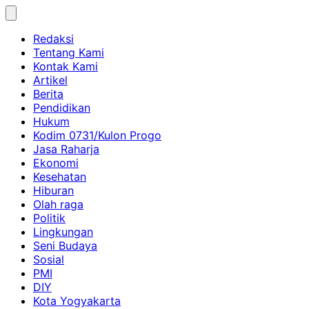
Skip
to
Redaksi
content
Tentang Kami
Kontak Kami
Artikel
Berita
Pendidikan
Hukum
Kodim 0731/Kulon Progo
Jasa Raharja
Ekonomi
Kesehatan
Hiburan
Olah raga
Politik
Lingkungan
Seni Budaya
Sosial
PMI
DIY
Kota Yogyakarta