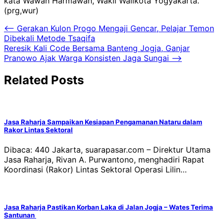
kata Wawan Harmawan, Wakil Walikota Yogyakarta.
(prg,wur)
Navigasi
⟵
Gerakan Kulon Progo Mengaji Gencar, Pelajar Temon
Dibekali Metode Tsaqifa
pos
Reresik Kali Code Bersama Banteng Jogja, Ganjar
Pranowo Ajak Warga Konsisten Jaga Sungai
⟶
Related Posts
Jasa Raharja Sampaikan Kesiapan Pengamanan Nataru dalam
Rakor Lintas Sektoral
Dibaca: 440 Jakarta, suarapasar.com – Direktur Utama
Jasa Raharja, Rivan A. Purwantono, menghadiri Rapat
Koordinasi (Rakor) Lintas Sektoral Operasi Lilin…
Jasa Raharja Pastikan Korban Laka di Jalan Jogja – Wates Terima
Santunan