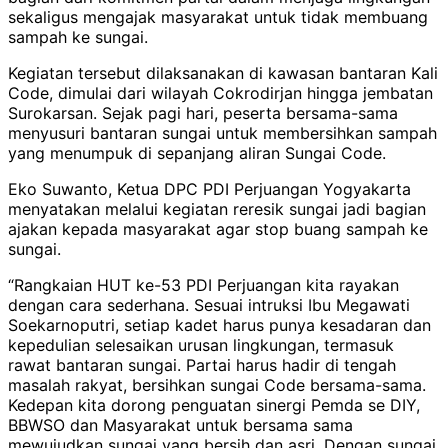
sekaligus mengajak masyarakat untuk tidak membuang
sampah ke sungai.
Kegiatan tersebut dilaksanakan di kawasan bantaran Kali
Code, dimulai dari wilayah Cokrodirjan hingga jembatan
Surokarsan. Sejak pagi hari, peserta bersama-sama
menyusuri bantaran sungai untuk membersihkan sampah
yang menumpuk di sepanjang aliran Sungai Code.
Eko Suwanto, Ketua DPC PDI Perjuangan Yogyakarta
menyatakan melalui kegiatan reresik sungai jadi bagian
ajakan kepada masyarakat agar stop buang sampah ke
sungai.
“Rangkaian HUT ke-53 PDI Perjuangan kita rayakan
dengan cara sederhana. Sesuai intruksi Ibu Megawati
Soekarnoputri, setiap kadet harus punya kesadaran dan
kepedulian selesaikan urusan lingkungan, termasuk
rawat bantaran sungai. Partai harus hadir di tengah
masalah rakyat, bersihkan sungai Code bersama-sama.
Kedepan kita dorong penguatan sinergi Pemda se DIY,
BBWSO dan Masyarakat untuk bersama sama
mewujudkan sungai yang bersih dan asri. Dengan sungai