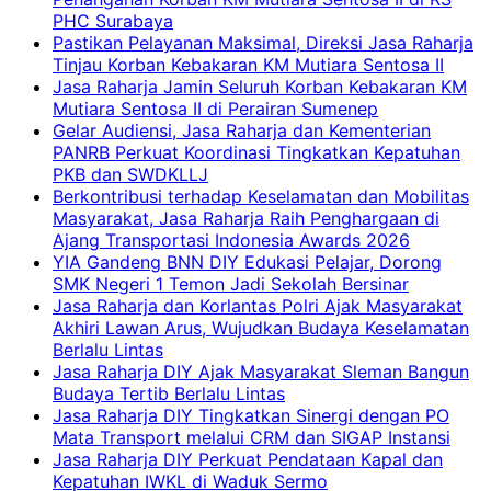
PHC Surabaya
Pastikan Pelayanan Maksimal, Direksi Jasa Raharja
Tinjau Korban Kebakaran KM Mutiara Sentosa II
Jasa Raharja Jamin Seluruh Korban Kebakaran KM
Mutiara Sentosa II di Perairan Sumenep
Gelar Audiensi, Jasa Raharja dan Kementerian
PANRB Perkuat Koordinasi Tingkatkan Kepatuhan
PKB dan SWDKLLJ
Berkontribusi terhadap Keselamatan dan Mobilitas
Masyarakat, Jasa Raharja Raih Penghargaan di
Ajang Transportasi Indonesia Awards 2026
YIA Gandeng BNN DIY Edukasi Pelajar, Dorong
SMK Negeri 1 Temon Jadi Sekolah Bersinar
Jasa Raharja dan Korlantas Polri Ajak Masyarakat
Akhiri Lawan Arus, Wujudkan Budaya Keselamatan
Berlalu Lintas
Jasa Raharja DIY Ajak Masyarakat Sleman Bangun
Budaya Tertib Berlalu Lintas
Jasa Raharja DIY Tingkatkan Sinergi dengan PO
Mata Transport melalui CRM dan SIGAP Instansi
Jasa Raharja DIY Perkuat Pendataan Kapal dan
Kepatuhan IWKL di Waduk Sermo