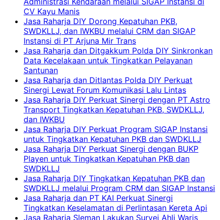
Administrasi Kendaraan melalui SIGAP Instansi di
CV Kayu Manis
Jasa Raharja DIY Dorong Kepatuhan PKB,
SWDKLLJ, dan IWKBU melalui CRM dan SIGAP
Instansi di PT Arjuna Mir Trans
Jasa Raharja dan Ditgakkum Polda DIY Sinkronkan
Data Kecelakaan untuk Tingkatkan Pelayanan
Santunan
Jasa Raharja dan Ditlantas Polda DIY Perkuat
Sinergi Lewat Forum Komunikasi Lalu Lintas
Jasa Raharja DIY Perkuat Sinergi dengan PT Astro
Transport Tingkatkan Kepatuhan PKB, SWDKLLJ,
dan IWKBU
Jasa Raharja DIY Perkuat Program SIGAP Instansi
untuk Tingkatkan Kepatuhan PKB dan SWDKLLJ
Jasa Raharja DIY Perkuat Sinergi dengan BUKP
Playen untuk Tingkatkan Kepatuhan PKB dan
SWDKLLJ
Jasa Raharja DIY Tingkatkan Kepatuhan PKB dan
SWDKLLJ melalui Program CRM dan SIGAP Instansi
Jasa Raharja dan PT KAI Perkuat Sinergi
Tingkatkan Keselamatan di Perlintasan Kereta Api
Jasa Raharja Sleman Lakukan Survei Ahli Waris