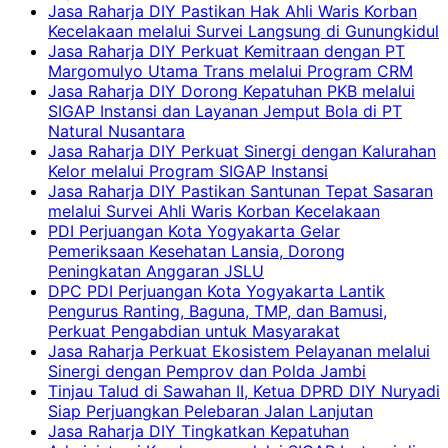
Jasa Raharja DIY Pastikan Hak Ahli Waris Korban
Kecelakaan melalui Survei Langsung di Gunungkidul
Jasa Raharja DIY Perkuat Kemitraan dengan PT
Margomulyo Utama Trans melalui Program CRM
Jasa Raharja DIY Dorong Kepatuhan PKB melalui
SIGAP Instansi dan Layanan Jemput Bola di PT
Natural Nusantara
Jasa Raharja DIY Perkuat Sinergi dengan Kalurahan
Kelor melalui Program SIGAP Instansi
Jasa Raharja DIY Pastikan Santunan Tepat Sasaran
melalui Survei Ahli Waris Korban Kecelakaan
PDI Perjuangan Kota Yogyakarta Gelar
Pemeriksaan Kesehatan Lansia, Dorong
Peningkatan Anggaran JSLU
DPC PDI Perjuangan Kota Yogyakarta Lantik
Pengurus Ranting, Baguna, TMP, dan Bamusi,
Perkuat Pengabdian untuk Masyarakat
Jasa Raharja Perkuat Ekosistem Pelayanan melalui
Sinergi dengan Pemprov dan Polda Jambi
Tinjau Talud di Sawahan II, Ketua DPRD DIY Nuryadi
Siap Perjuangkan Pelebaran Jalan Lanjutan
Jasa Raharja DIY Tingkatkan Kepatuhan