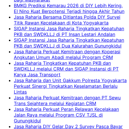
BMKG Prediksi Kemarau 2026 di DIY Lebih Kering,
El Nino Kuat Berpotensi Terjadi hingga Akhir Tahun
Jasa Raharja Bersama Ditlantas Polda DIY Survei
Titik Rawan Kecelakaan di Kota Yogyakarta
SIGAP Instansi Jasa Raharja Tingkatkan Kepatuhan
PKB dan SWDKLLJ di PT Insan Lestari Andalan
SIGAP Instansi Jasa Raharja Tingkatkan Kepatuhan
PKB dan SWDKLLJ di Dua Kalurahan Gunungkidul
Jasa Raharja Perkuat Kemitraan dengan Koperasi
Angkutan Umum Abadi melalui Program CRM
Jasa Raharja Tingkatkan Kepatuhan PKB dan
SWDKLLJ melalui CRM dan SIGAP Instansi di PT
Karya Jasa Transport
Jasa Raharja dan Unit Gakkum Polresta Yogyakarta
Perkuat Sinergi Tingkatkan Keselamatan Berlalu
Lintas
Jasa Raharja Perkuat Kemitraan dengan PT Sewu
Trans Sejahtera melalui Kegiatan CRM
Jasa Raharja Perkuat Peran Relawan Kecelakaan
Jalan Raya melalui Program CSV TJSL di
Gunungkidul
Jasa Raharja DIY Gelar Day 2 Survey Pasca Bayar